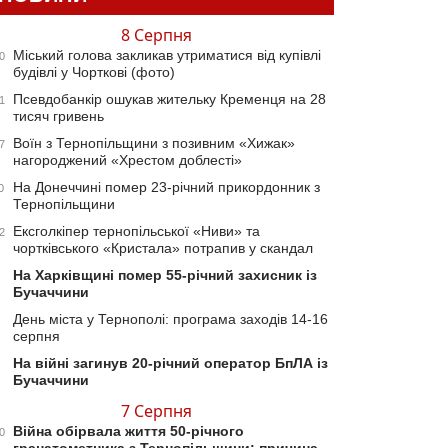
8 Серпня
Міський голова закликав утриматися від купівлі
0
будівлі у Чорткові (фото)
Псевдобанкір ошукав жительку Кременця на 28
1
тисяч гривень
Воїн з Тернопільщини з позивним «Хижак»
7
нагороджений «Хрестом доблесті»
На Донеччині помер 23-річний прикордонник з
0
Тернопільщини
Ексголкіпер тернопільської «Ниви» та
2
чортківського «Кристала» потрапив у скандал
На Харківщині помер 55-річний захисник із
Бучаччини
День міста у Тернополі: програма заходів 14-16
серпня
На війні загинув 20-річний оператор БпЛА із
Бучаччини
7 Серпня
Війна обірвала життя 50-річного
0