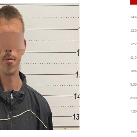
14:4
13:0
12:2
11:0
10:4
9:30
8:30
7:30
19:2