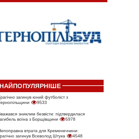
НАЙПОПУЛЯРНІШЕ
рагічно загинув юний футболіст з
Тернопільщини
9533
Вважався зниклим безвісти: підтвердилася
загибель воїна з Борщівщини
5978
Непоправна втрата для Кременеччини:
трагічно загинув Всеволод Штука
4548