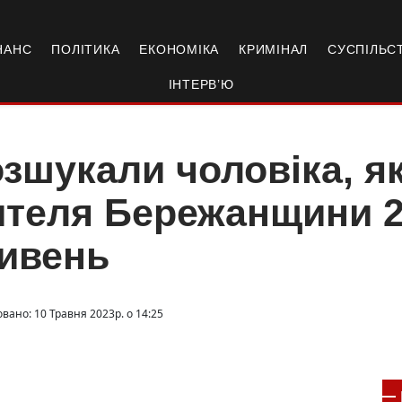
НАНС
ПОЛІТИКА
ЕКОНОМІКА
КРИМІНАЛ
СУСПІЛЬС
ІНТЕРВ’Ю
зшукали чоловіка, я
теля Бережанщини 2
ивень
вано: 10 Травня 2023р. о 14:25