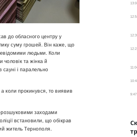
13:0
12:5
12:3
хав до обласного центру у
елику суму грошей. Він каже, що
12:2
 невідомими людьми. Коли
и чоловік та жінка й
11:0
 сауні і паралельно
10:4
, а коли прокинувся, то виявив
9:47
-розшуковими заходами
оліції встановили, що обікрав
Ск
ий житель Тернополя.
тр