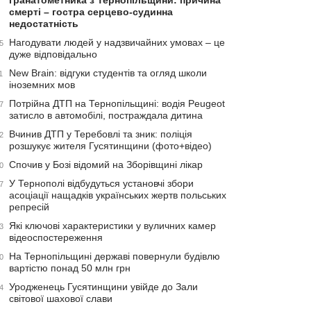
гранатометника з Тернопільщини: причина
смерті – гостра серцево-судинна
недостатність
Нагодувати людей у надзвичайних умовах – це
5
дуже відповідально
New Brain: відгуки студентів та огляд школи
1
іноземних мов
Потрійна ДТП на Тернопільщині: водія Peugeot
7
затисло в автомобілі, постраждала дитина
Вчинив ДТП у Теребовлі та зник: поліція
2
розшукує жителя Гусятинщини (фото+відео)
Спочив у Бозі відомий на Зборівщині лікар
0
У Тернополі відбудуться установчі збори
7
асоціації нащадків українських жертв польських
репресій
Які ключові характеристики у вуличних камер
3
відеоспостереження
На Тернопільщині державі повернули будівлю
0
вартістю понад 50 млн грн
Уродженець Гусятинщини увійде до Зали
4
світової шахової слави