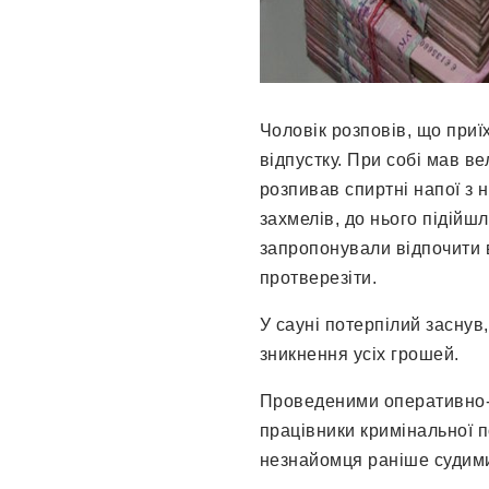
Чоловік розповів, що приї
відпустку. При собі мав в
розпивав спиртні напої з
захмелів, до нього підійшл
запропонували відпочити в
протверезіти.
У сауні потерпілий заснув
зникнення усіх грошей.
Проведеними оперативно
працівники кримінальної п
незнайомця раніше судим