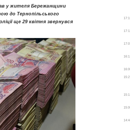
рав у жителя Бережанщини
вою до Тернопільського
17:1
ліції ще 29 квітня звернувся
17:1
17:0
16:1
16:0
15:2
15:1
15:0
14:4