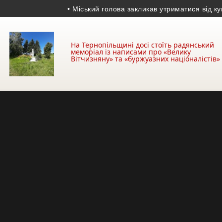
• Міський голова закликав утриматися від купівлі бу
На Тернопільщині досі стоїть радянський
меморіал із написами про «Велику
Вітчизняну» та «буржуазних націоналістів»