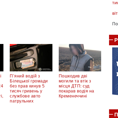
ти
віт
По
і
П’яний водій з
Пошкодив дві
Білецької громади
могили та втік з
24
без прав кинув 5
місця ДТП: суд
тисяч гривень у
покарав водія на
і,
службове авто
Кременеччині
патрульних
П