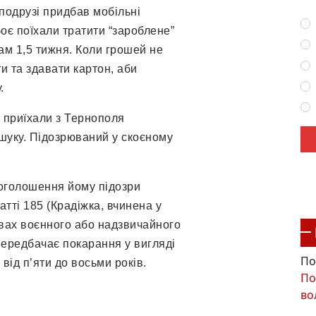
 подрузі придбав мобільні
оє поїхали тратити “зароблене”
ам 1,5 тижня. Коли грошей не
и та здавати картон, аби
.
 приїхали з Тернополя
шуку. Підозрюваний у скоєному
оголошення йому підозри
атті 185 (Крадіжка, вчинена у
овах воєнного або надзвичайного
 передбачає покарання у вигляді
По
від п’яти до восьми років.
По
во