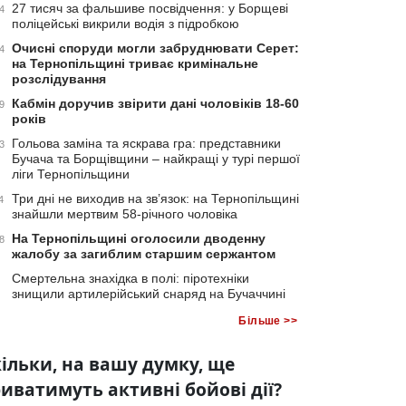
27 тисяч за фальшиве посвідчення: у Борщеві
4
поліцейські викрили водія з підробкою
Очисні споруди могли забруднювати Серет:
4
на Тернопільщині триває кримінальне
розслідування
Кабмін доручив звірити дані чоловіків 18-60
9
років
Гольова заміна та яскрава гра: представники
3
Бучача та Борщівщини – найкращі у турі першої
ліги Тернопільщини
Три дні не виходив на зв’язок: на Тернопільщині
4
знайшли мертвим 58-річного чоловіка
На Тернопільщині оголосили дводенну
8
жалобу за загиблим старшим сержантом
Смертельна знахідка в полі: піротехніки
знищили артилерійський снаряд на Бучаччині
Більше >>
ільки, на вашу думку, ще
иватимуть активні бойові дії?