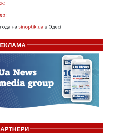
ск:
ер:
года на
sinoptik.ua
в Одесі
РЕКЛАМА
АРТНЕРИ