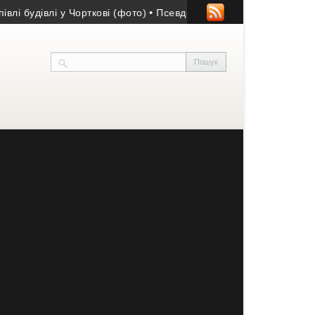
дівлі у Чорткові (фото)
• Псевдобанкір ошукав жительку Кремен