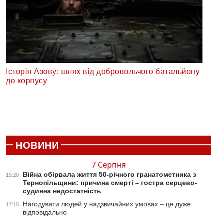
Історія Азову: шлях від добровольчого батальйону
до корпусу
НОВИНИ
7 Серпня
Війна обірвала життя 50-річного гранатометника з
19:20
Тернопільщини: причина смерті – гостра серцево-
судинна недостатність
Нагодувати людей у надзвичайних умовах – це дуже
17:15
відповідально