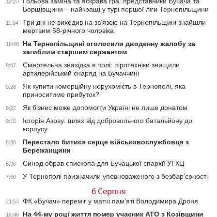
Гольова заміна та яскрава гра: представники Бучача та
12:23
Борщівщини – найкращі у турі першої ліги Тернопільщини
Три дні не виходив на зв’язок: на Тернопільщині знайшли
11:04
мертвим 58-річного чоловіка
На Тернопільщині оголосили дводенну жалобу за
10:48
загиблим старшим сержантом
Смертельна знахідка в полі: піротехніки знищили
9:47
артилерійський снаряд на Бучаччині
Як купити комерційну нерухомість в Тернополі, яка
9:28
приноситиме прибуток?
Як бізнес може допомогти Україні не лише донатом
9:22
Історія Азову: шлях від добровольчого батальйону до
9:15
корпусу
Перестало битися серце військовослужбовця з
8:30
Бережанщини
Синод обрав єпископа для Бучацької єпархії УГКЦ
8:00
У Тернополі призначили уповноваженого з безбар’єрності
7:30
6 Серпня
ФК «Бучач» переміг у матчі пам’яті Володимира Дроня
21:54
На 44-му році життя помер учасник АТО з Козівщини
18:46