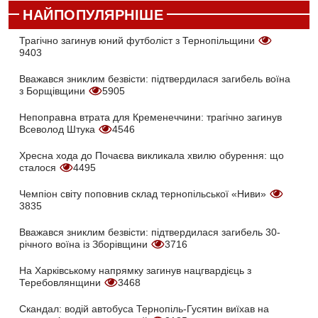
НАЙПОПУЛЯРНІШЕ
Трагічно загинув юний футболіст з Тернопільщини
9403
Вважався зниклим безвісти: підтвердилася загибель воїна
з Борщівщини
5905
Непоправна втрата для Кременеччини: трагічно загинув
Всеволод Штука
4546
Хресна хода до Почаєва викликала хвилю обурення: що
сталося
4495
Чемпіон світу поповнив склад тернопільської «Ниви»
3835
Вважався зниклим безвісти: підтвердилася загибель 30-
річного воїна із Зборівщини
3716
На Харківському напрямку загинув нацгвардієць з
Теребовлянщини
3468
Скандал: водій автобуса Тернопіль-Гусятин виїхав на