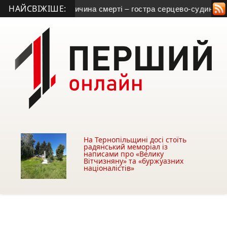
НАЙСВІЖІШЕ:
рнопільщини: причина смерті – гостра серцево-судинна недост
На Тернопільщині досі стоїть
радянський меморіал із
написами про «Велику
Вітчизняну» та «буржуазних
націоналістів»