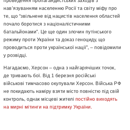
проведення пропагандистських заходів з
нав’язуванням населенню Росії та світу міфу про
те, що “звільнене від нацистів населення областей
почало боротися з націоналістичними
батальйонами”. Це ще один злочин путінського
режиму проти України та доказ геноциду, що
проводиться проти української нації”, – повідомили
у розвідці.
Нагадаємо, Херсон – одна з найгарячіших точок,
де тривають бої. Від 1 березня російські
військові тимчасово окупували Херсон. Війська РФ
не покидають наміру взяти місто повністю під свій
контроль, однак місцеві жителі
постійно виходять
на мирні мітинги на підтримку України.