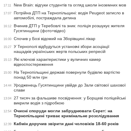
New Brain: відгуки студентів та огляд школи іноземних мов
17:11
Потрійна ДТП на Тернопільщині: водія Peugeot затисло в
17:07
автомобілі, постраждала дитина
Вчинив ДТП у Теребовлі та зник: поліція розшукує жителя
16:12
Гусятинщини (фото+відео)
Спочив у Бозі відомий на Зборівщині лікар
16:00
У Тернополі відбудуться установчі збори асоціації
15:27
нащадків українських жертв польських репресій
Які ключові характеристики у вуличних камер
15:13
відеоспостереження
На Тернопільщині державі повернули будівлю вартістю
15:00
понад 50 млн грн
Уродженець Гусятинщини увійде до Зали світової шахової
14:44
слави
27 тисяч за фальшиве посвідчення: у Борщеві поліцейські
13:04
викрили водія з підробкою
Очисні споруди могли забруднювати Серет: на
12:54
Тернопільщині триває кримінальне розслідування
Кабмін доручив звірити дані чоловіків 18-60 років
12:39