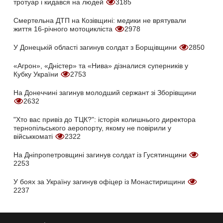
тротуар і кидався на людей
3185
Смертельна ДТП на Козівщині: медики не врятували
життя 16-річного мотоцикліста
2978
У Донецькій області загинув солдат з Борщівщини
2850
«Агрон», «Дністер» та «Нива» дізналися суперників у
Кубку України
2753
На Донеччині загинув молодший сержант зі Зборівщини
2632
"Хто вас привіз до ТЦК?": історія колишнього директора
тернопільського аеропорту, якому не повірили у
військкоматі
2322
На Дніпропетровщині загинув солдат із Гусятинщини
2253
У боях за Україну загинув офіцер із Монастирищини
2237