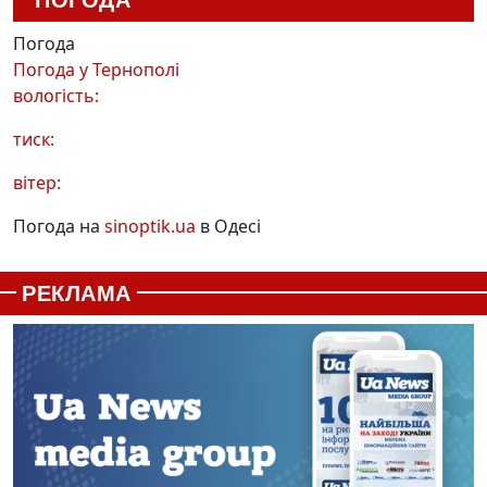
Погода
Погода у
Тернополі
вологість:
тиск:
вітер:
Погода на
sinoptik.ua
в Одесі
РЕКЛАМА