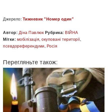
Джерело:
Тижневик "Номер один"
Автор:
Діна Павлюк
Рубрика:
ВІЙНА
Мітки:
мобілізація
,
окуповані території
,
псевдореферендуми
,
Росія
Перегляньте також: