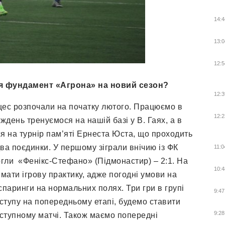
14:4
13:0
12:5
я фундамент «Агрона» на новий сезон
?
12:3
цес розпочали на початку лютого. Працюємо в
12:2
ждень тренуємося на нашій базі у В. Гаях, а в
я на турнір пам’яті Ернеста Юста, що проходить
ва поєдинки. У першому зіграли внічию із ФК
11:0
огли «Фенікс-Стефано» (Підмонастир) – 2:1. На
10:4
 мати ігрову практику, адже погодні умови на
паринги на нормальних полях. Три гри в групі
9:47
виступу на попередньому етапі, будемо ставити
9:28
ступному матчі. Також маємо попередні