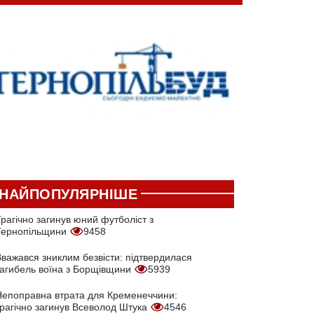
НАЙПОПУЛЯРНІШЕ
рагічно загинув юний футболіст з
Тернопільщини
9458
Вважався зниклим безвісти: підтвердилася
загибель воїна з Борщівщини
5939
Непоправна втрата для Кременеччини:
трагічно загинув Всеволод Штука
4546