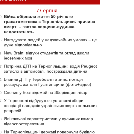
7 Серпня
Війна обірвала життя 50-річного
0
гранатометника з Тернопільщини: причина
смерті – гостра серцево-судинна
недостатність
Нагодувати людей у надзвичайних умовах – це
5
дуже відповідально
New Brain: відгуки студентів та огляд школи
1
іноземних мов
Потрійна ДТП на Тернопільщині: водія Peugeot
7
затисло в автомобілі, постраждала дитина
Вчинив ДТП у Теребовлі та зник: поліція
2
розшукує жителя Гусятинщини (фото+відео)
Спочив у Бозі відомий на Зборівщині лікар
0
У Тернополі відбудуться установчі збори
7
асоціації нащадків українських жертв польських
репресій
Які ключові характеристики у вуличних камер
3
відеоспостереження
На Тернопільщині державі повернули будівлю
0