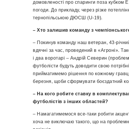
домовленості про спаринги поза кубком Е.
погоди. До прикладу, через різке потеплін
тернопільською ДЮСШ (U-19).
–
Хто залишив команду з чемпіонськог
– Покинув команду наш ветеран, 43-річний
вдячні за час, проведений в «Агроні». Та
і два воротарі – Андрій Северин (проблеми
футболісти будуть доводити свою потрібні
прийматимемо рішення по кожному гравцю.
березня, щоби сформувати боєздатний ко
– На кого робите ставку в комплектува
футболістів з інших областей
?
– Намагатимемося все-таки робити акцент
хоча не виключаю такого, що на проблемн