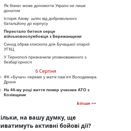
Як бізнес може допомогти Україні не лише
донатом
Історія Азову: шлях від добровольчого
батальйону до корпусу
Перестало битися серце
військовослужбовця з Бережанщини
Синод обрав єпископа для Бучацької єпархії
УГКЦ
У Тернополі призначили уповноваженого з
безбар’єрності
6 Серпня
ФК «Бучач» переміг у матчі пам’яті Володимира
4
Дроня
На 44-му році життя помер учасник АТО з
6
Козівщини
Більше >>
ільки, на вашу думку, ще
иватимуть активні бойові дії?