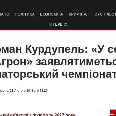
НАНС
ПОЛІТИКА
ЕКОНОМІКА
КРИМІНАЛ
СУСПІЛЬС
ІНТЕРВ’Ю
ман Курдупель: «У се
грон» заявлятиметь
аторський чемпіонат
овано: 23 Лютого 2018р. о 13:29
ької області з футболу 2017 року