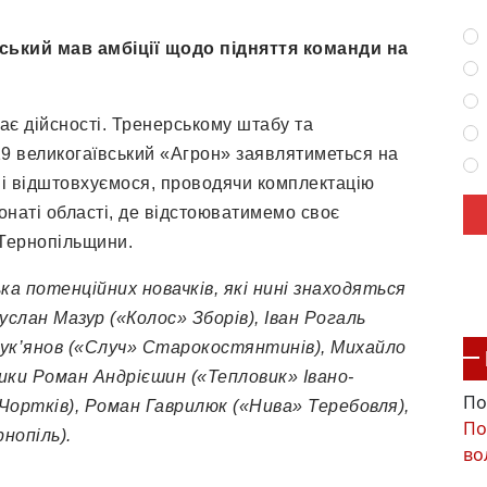
ький мав амбіції щодо підняття команди на
дає дійсності. Тренерському штабу та
19 великогаївський «Агрон» заявлятиметься на
о і відштовхуємося, проводячи комплектацію
онаті області, де відстоюватимемо своє
 Тернопільщини.
ка потенційних новачків, які нині знаходяться
слан Мазур («Колос» Зборів), Іван Рогаль
ук’янов
(«Случ» Старокостянтинів)
,
Михайло
ники Роман
Андрієшин
(«Тепловик» Івано-
По
Чортків)
,
Роман
Гаврилюк
(«Нива» Теребовля),
По
нопіль)
.
во