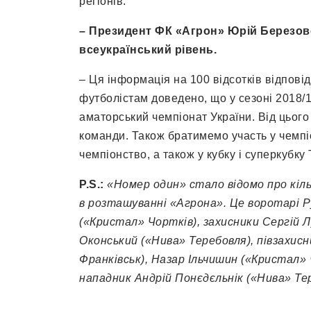
регіонів.
–
Президент ФК «Агрон» Юрій Березовс
всеукраїнський рівень.
– Ця інформація на 100 відсотків відпові
футболістам доведено, що у сезоні 2018/
аматорський чемпіонат України. Від цьог
команди. Також братимемо участь у чемпі
чемпіонство, а також у кубку і суперкубку
P.S.:
«Номер один» стало відомо про кіль
в розташуванні «Агрона». Це воротарі Ру
(«Кристал» Чортків), захисники Сергій
Л
Оконський
(«Нива» Теребовля), півзахис
Франківськ)
,
Назар
Ільчишин
(«Кристал» 
нападник Андрій
Понєдєльнік
(«Нива» Тер