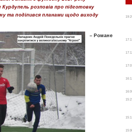
 Курдупель розповів про підготовку
ну
та поділився планами щодо виходу
19:2
–
Романе
17:1
17:1
17:0
16:1
16:0
15:2
15:1
15:0