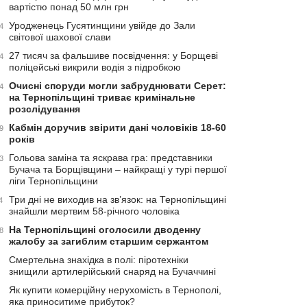
вартістю понад 50 млн грн
Уродженець Гусятинщини увійде до Зали
4
світової шахової слави
27 тисяч за фальшиве посвідчення: у Борщеві
4
поліцейські викрили водія з підробкою
Очисні споруди могли забруднювати Серет:
4
на Тернопільщині триває кримінальне
розслідування
Кабмін доручив звірити дані чоловіків 18-60
9
років
Гольова заміна та яскрава гра: представники
3
Бучача та Борщівщини – найкращі у турі першої
ліги Тернопільщини
Три дні не виходив на зв’язок: на Тернопільщині
4
знайшли мертвим 58-річного чоловіка
На Тернопільщині оголосили дводенну
8
жалобу за загиблим старшим сержантом
Смертельна знахідка в полі: піротехніки
знищили артилерійський снаряд на Бучаччині
Як купити комерційну нерухомість в Тернополі,
яка приноситиме прибуток?