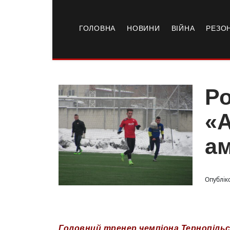
ГОЛОВНА
НОВИНИ
ВІЙНА
РЕЗО
Ро
«А
ам
Опублік
Головний тренер чемпіона Тернопільс