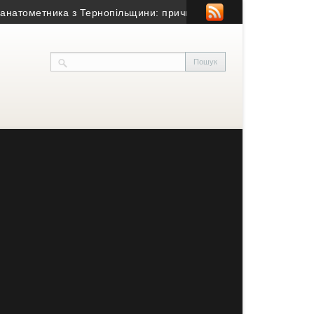
метника з Тернопільщини: причина смерті – гостра серцево-суд