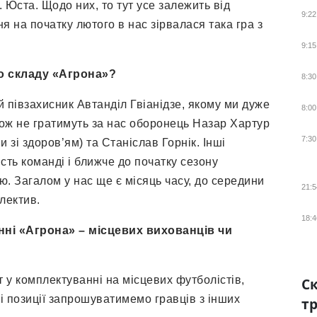
 Юста. Щодо них, то тут усе залежить від
9:22
ня на початку лютого в нас зірвалася така гра з
9:15
о складу «Агрона»
?
8:30
 півзахисник Автанділ Гвіанідзе, якому ми дуже
8:00
кож не гратимуть за нас оборонець Назар Хартур
7:30
 зі здоров’ям) та Станіслав Горнік. Інші
сть команді і ближче до початку сезону
 Загалом у нас ще є місяць часу, до середини
21:5
лектив.
18:4
нні «Агрона» – місцевих вихованців чи
 у комплектуванні на місцевих футболістів,
Ск
і позиції запрошуватимемо гравців з інших
тр