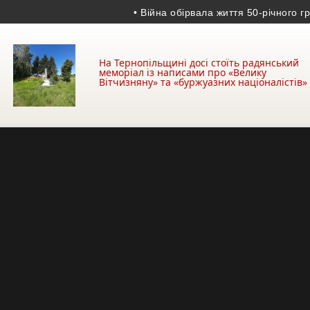
• Війна обірвала життя 50-річного гранато
На Тернопільщині досі стоїть радянський
меморіал із написами про «Велику
Вітчизняну» та «буржуазних націоналістів»