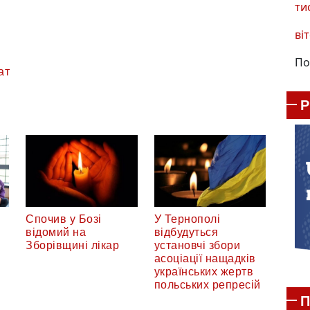
ти
віт
По
ат
Спочив у Бозі
У Тернополі
відомий на
відбудуться
Зборівщині лікар
установчі збори
асоціації нащадків
українських жертв
польських репресій
П