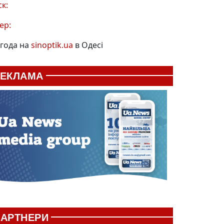
ск:
ер:
года на
sinoptik.ua
в Одесі
РЕКЛАМА
АРТНЕРИ