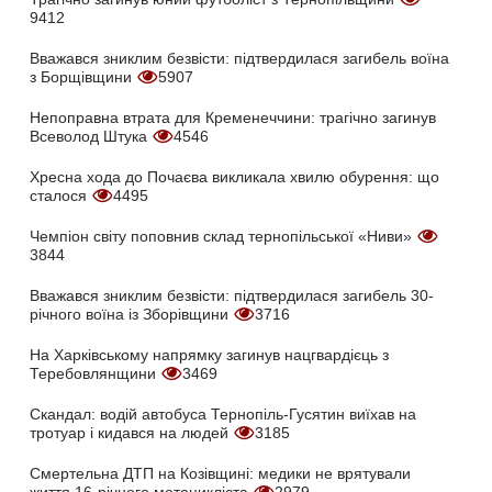
9412
Вважався зниклим безвісти: підтвердилася загибель воїна
з Борщівщини
5907
Непоправна втрата для Кременеччини: трагічно загинув
Всеволод Штука
4546
Хресна хода до Почаєва викликала хвилю обурення: що
сталося
4495
Чемпіон світу поповнив склад тернопільської «Ниви»
3844
Вважався зниклим безвісти: підтвердилася загибель 30-
річного воїна із Зборівщини
3716
На Харківському напрямку загинув нацгвардієць з
Теребовлянщини
3469
Скандал: водій автобуса Тернопіль-Гусятин виїхав на
тротуар і кидався на людей
3185
Смертельна ДТП на Козівщині: медики не врятували