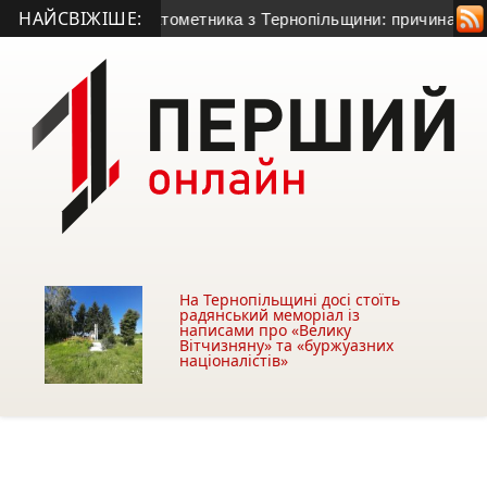
НАЙСВІЖІШЕ:
0-річного гранатометника з Тернопільщини: причина смерті –
На Тернопільщині досі стоїть
радянський меморіал із
написами про «Велику
Вітчизняну» та «буржуазних
націоналістів»