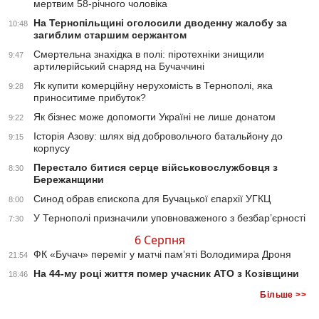
мертвим 58-річного чоловіка
На Тернопільщині оголосили дводенну жалобу за
10:48
загиблим старшим сержантом
Смертельна знахідка в полі: піротехніки знищили
9:47
артилерійський снаряд на Бучаччині
Як купити комерційну нерухомість в Тернополі, яка
9:28
приноситиме прибуток?
Як бізнес може допомогти Україні не лише донатом
9:22
Історія Азову: шлях від добровольчого батальйону до
9:15
корпусу
Перестало битися серце військовослужбовця з
8:30
Бережанщини
Синод обрав єпископа для Бучацької єпархії УГКЦ
8:00
У Тернополі призначили уповноваженого з безбар’єрності
7:30
6 Серпня
ФК «Бучач» переміг у матчі пам’яті Володимира Дроня
21:54
На 44-му році життя помер учасник АТО з Козівщини
18:46
Більше >>