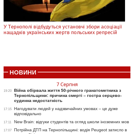
У Тернополі відбудуться установчі збори асоціації
нащадків українських жертв польських репресій
НОВИНИ
7 Серпня
Війна обірвала життя 50-річного гранатометника з
19:20
Тернопільщини: причина смерті – гостра серцево-
судинна недостатність
Нагодувати людей у надзвичайних умовах – це дуже
17:15
відповідально
New Brain: відгуки студентів та огляд школи іноземних мов
17:11
Потрійна ДТП на Тернопільщині: водія Peugeot затисло в
17:07