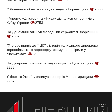
життя 16-річного мотоцикліста
2979
У Донецькій області загинув солдат з Борщівщини
2850
«Агрон», «Дністер» та «Нива» дізналися суперників у
Кубку України
2753
На Донеччині загинув молодший сержант зі Зборівщини
2632
"Хто вас привіз до ТЦК?": історія колишнього директора
тернопільського аеропорту, якому не повірили у
військкоматі
2322
На Дніпропетровщині загинув солдат із Гусятинщини
2253
У боях за Україну загинув офіцер із Монастирищини
2237