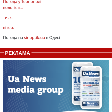
Погода у
Тернополі
вологість:
тиск:
вітер:
Погода на
sinoptik.ua
в Одесі
РЕКЛАМА