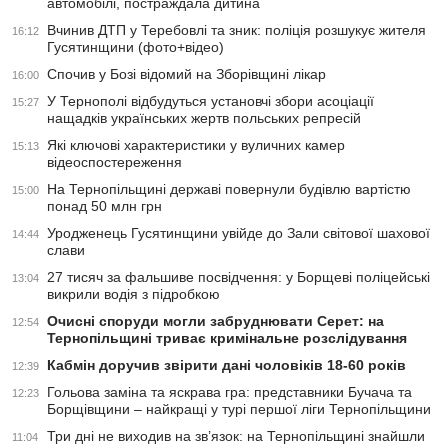
автомобілі, постраждала дитина
Вчинив ДТП у Теребовлі та зник: поліція розшукує жителя
16:12
Гусятинщини (фото+відео)
Спочив у Бозі відомий на Зборівщині лікар
16:00
У Тернополі відбудуться установчі збори асоціації
15:27
нащадків українських жертв польських репресій
Які ключові характеристики у вуличних камер
15:13
відеоспостереження
На Тернопільщині державі повернули будівлю вартістю
15:00
понад 50 млн грн
Уродженець Гусятинщини увійде до Зали світової шахової
14:44
слави
27 тисяч за фальшиве посвідчення: у Борщеві поліцейські
13:04
викрили водія з підробкою
Очисні споруди могли забруднювати Серет: на
12:54
Тернопільщині триває кримінальне розслідування
Кабмін доручив звірити дані чоловіків 18-60 років
12:39
Гольова заміна та яскрава гра: представники Бучача та
12:23
Борщівщини – найкращі у турі першої ліги Тернопільщини
Три дні не виходив на зв’язок: на Тернопільщині знайшли
11:04