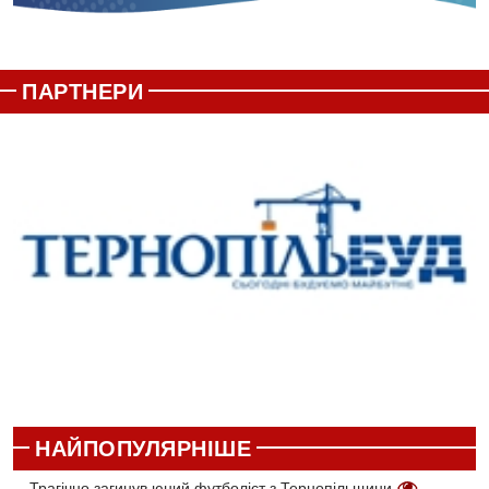
ПАРТНЕРИ
НАЙПОПУЛЯРНІШЕ
Трагічно загинув юний футболіст з Тернопільщини