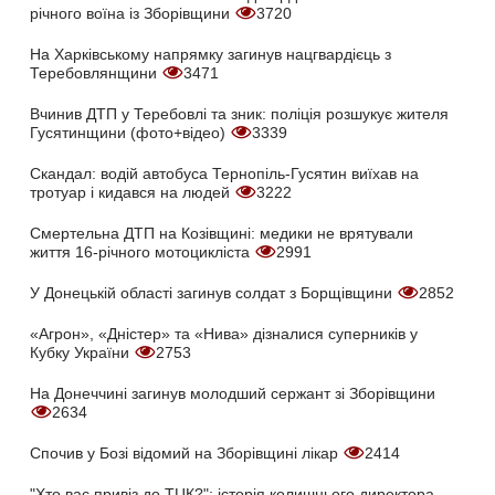
річного воїна із Зборівщини
3720
На Харківському напрямку загинув нацгвардієць з
Теребовлянщини
3471
Вчинив ДТП у Теребовлі та зник: поліція розшукує жителя
Гусятинщини (фото+відео)
3339
Скандал: водій автобуса Тернопіль-Гусятин виїхав на
тротуар і кидався на людей
3222
Смертельна ДТП на Козівщині: медики не врятували
життя 16-річного мотоцикліста
2991
У Донецькій області загинув солдат з Борщівщини
2852
«Агрон», «Дністер» та «Нива» дізналися суперників у
Кубку України
2753
На Донеччині загинув молодший сержант зі Зборівщини
2634
Спочив у Бозі відомий на Зборівщині лікар
2414
"Хто вас привіз до ТЦК?": історія колишнього директора