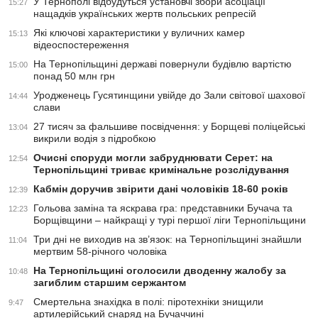
У Тернополі відбудуться установчі збори асоціації
15:27
нащадків українських жертв польських репресій
Які ключові характеристики у вуличних камер
15:13
відеоспостереження
На Тернопільщині державі повернули будівлю вартістю
15:00
понад 50 млн грн
Уродженець Гусятинщини увійде до Зали світової шахової
14:44
слави
27 тисяч за фальшиве посвідчення: у Борщеві поліцейські
13:04
викрили водія з підробкою
Очисні споруди могли забруднювати Серет: на
12:54
Тернопільщині триває кримінальне розслідування
Кабмін доручив звірити дані чоловіків 18-60 років
12:39
Гольова заміна та яскрава гра: представники Бучача та
12:23
Борщівщини – найкращі у турі першої ліги Тернопільщини
Три дні не виходив на зв’язок: на Тернопільщині знайшли
11:04
мертвим 58-річного чоловіка
На Тернопільщині оголосили дводенну жалобу за
10:48
загиблим старшим сержантом
Смертельна знахідка в полі: піротехніки знищили
9:47
артилерійський снаряд на Бучаччині