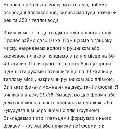
Борошно ретельно змішуємо із сіллю, робимо
всередині поглиблення, виливаємо туди розчин +
решта 250 г теплої води.
Замішуємо тісто до гладкого однорідного стану.
Процес займе десь 10 хв. Поміщаємо в глибоку
миску, накриваємо вологим рушником або
харчовою плівкою і кладемо в тепле місце на 30-
40 хвилин. Після цього тісто потрібно ще трохи
підмішати руками і залишити ще на 30 хвилин у
теплому місці, накривши рушником або плівкою.
Випікати фокачу можна як на деку, так і у формі. Я
випікала в деку 29х36. Змащуємо дно форми або
деко оливковою олією, присипаємо манкою або
кукурудзяним борошном і сіллю (крупною).
Викладаємо тісто і пальцями формуємо з нього
фокачу – круглої або прямокутної форми, як