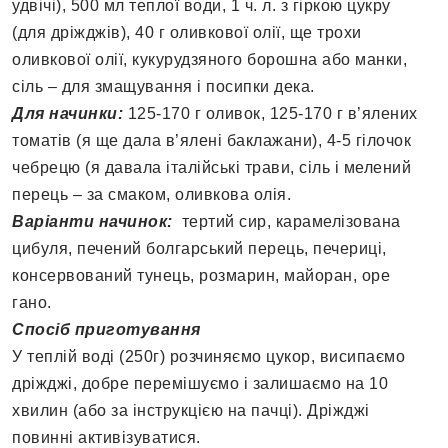
удвічі), 500 мл теплої води, 1 ч. л. з гіркою цукру
(для дріжджів), 40 г оливкової олії, ще трохи
оливкової олії, кукурудзяного борошна або манки,
сіль – для змащування і посипки дека.
Для начинки:
125-170 г оливок, 125-170 г в’ялених
томатів (я ще дала в’ялені баклажани), 4-5 гілочок
чебрецю (я давала італійські трави, сіль і мелений
перець – за смаком, оливкова олія.
Варіанти начинок:
тертий сир, карамелізована
цибуля, печений болгарський перець, печериці,
консервований тунець, розмарин, майоран, оре
гано.
Спосіб приготування
У теплій воді (250г) розчиняємо цукор, висипаємо
дріжджі, добре перемішуємо і залишаємо на 10
хвилин (або за інструкцією на пачці). Дріжджі
повинні активізуватися.