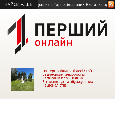
НАЙСВІЖІШЕ:
3-річний прикордонник з Тернопільщини
• Ексголкіпер терноп
На Тернопільщині досі стоїть
радянський меморіал із
написами про «Велику
Вітчизняну» та «буржуазних
націоналістів»