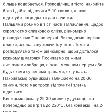
більше подобається. Розподіливши тісто, накрийте
його і дайте відпочити 5-10 хвилин, а поки
підготуйте інгредієнти для начинки.
Пальцями робимо в тісті часті заглиблення, щедро
скроплюємо оливковою олією, рівномірно
розподіляючи її по поверхні. Викладаємо порізані
оливки, злегка занурюючи їх у тісто. Томати
розподіляємо також рівномірно, щоби дісталося
кожному шматочку. Посипаємо свіжими
листочками чебрецю, сіллю і меленим перцем або
будь-якими сушеними травами, які у вас є.
Накриваємо рушником і залишаємо на 20-30
хвилин, тісто має трохи відпочити і злегка
піднятися.
Випікаємо фокачу 25-30 хвилин у духовці, яка
попередньо розігріта до 220°C, без конвекції, на 2-