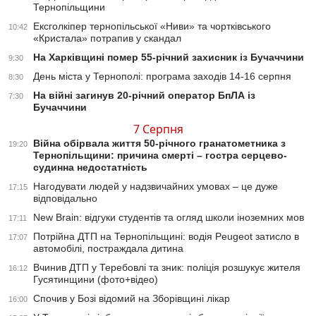
Тернопільщини
Ексголкіпер тернопільської «Ниви» та чортківського
10:42
«Кристала» потрапив у скандал
На Харківщині помер 55-річний захисник із Бучаччини
9:30
День міста у Тернополі: програма заходів 14-16 серпня
8:30
На війні загинув 20-річний оператор БпЛА із
7:30
Бучаччини
7 Серпня
Війна обірвала життя 50-річного гранатометника з
19:20
Тернопільщини: причина смерті – гостра серцево-
судинна недостатність
Нагодувати людей у надзвичайних умовах – це дуже
17:15
відповідально
New Brain: відгуки студентів та огляд школи іноземних мов
17:11
Потрійна ДТП на Тернопільщині: водія Peugeot затисло в
17:07
автомобілі, постраждала дитина
Вчинив ДТП у Теребовлі та зник: поліція розшукує жителя
16:12
Гусятинщини (фото+відео)
Спочив у Бозі відомий на Зборівщині лікар
16:00