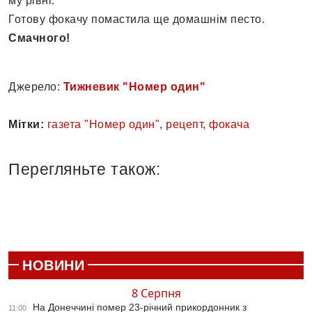
му рівні.
Готову фокачу помастила ще домашнім песто.
Смачного!
Джерело:
Тижневик "Номер один"
Мітки:
газета "Номер один"
,
рецепт
,
фокача
Перегляньте також:
НОВИНИ
8 Серпня
На Донеччині помер 23-річний прикордонник з
11:00