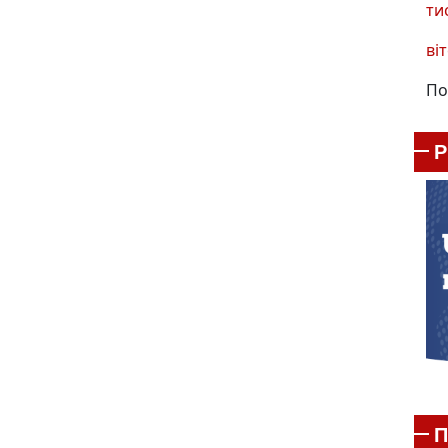
ти
віт
По
П