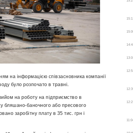
15:2
15:1
15:0
14:4
13:0
12:5
нням на інформацією співзасновника компанії
воду було розпочато в травні.
12:3
рийом на роботу на підприємство в
12:2
ику бляшано-баночного або пресового
ано заробітну плату в 35 тис. грн і
11:0