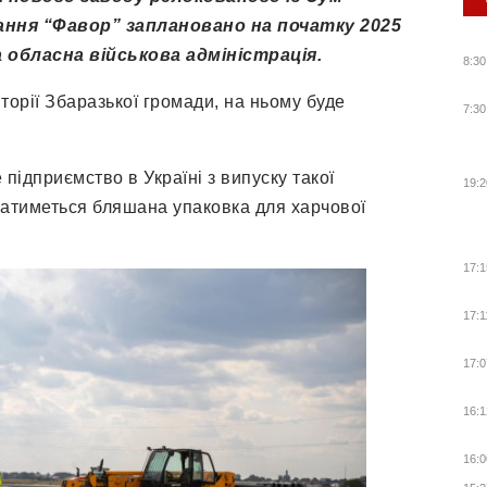
ння “Фавор” заплановано на початку 2025
 обласна військова адміністрація.
8:30
торії Збаразької громади, на ньому буде
7:30
підприємство в Україні з випуску такої
19:2
скатиметься бляшана упаковка для харчової
17:1
17:1
17:0
16:1
16:0