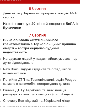
8 Серпня
День міста у Тернополі: програма заходів 14-16
серпня
На війні загинув 20-річний оператор БпЛА із
Бучаччини
7 Серпня
Війна обірвала життя 50-річного
0
гранатометника з Тернопільщини: причина
смерті – гостра серцево-судинна
недостатність
Нагодувати людей у надзвичайних умовах – це
5
дуже відповідально
New Brain: відгуки студентів та огляд школи
1
іноземних мов
Потрійна ДТП на Тернопільщині: водія Peugeot
7
затисло в автомобілі, постраждала дитина
Вчинив ДТП у Теребовлі та зник: поліція
2
розшукує жителя Гусятинщини (фото+відео)
Спочив у Бозі відомий на Зборівщині лікар
0