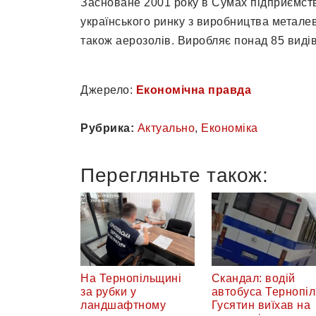
Засноване 2001 року в Сумах підприємств
українського ринку з виробництва металево
також аерозолів. Виробляє понад 85 виді
Джерело:
Економічна правда
Рубрика:
Актуально
,
Економіка
Перегляньте також:
На Тернопільщині
Скандал: водій
за рубки у
автобуса Тернопіл
ландшафтному
Гусятин виїхав на