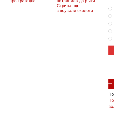
про трагедію
потрапила до річки
Стрипа: що
з’ясували екологи
По
По
во