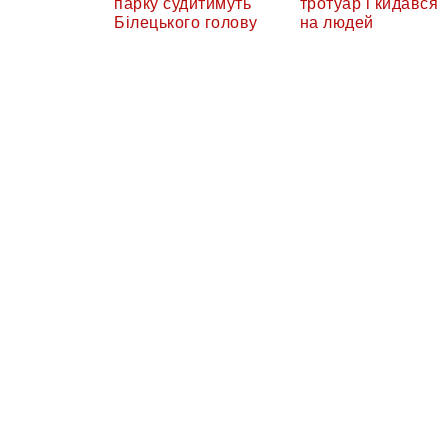
парку судитимуть
тротуар і кидався
Білецького голову
на людей