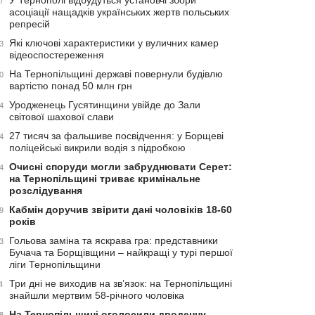
У Тернополі відбудуться установчі збори
7
асоціації нащадків українських жертв польських
репресій
Які ключові характеристики у вуличних камер
3
відеоспостереження
На Тернопільщині державі повернули будівлю
0
вартістю понад 50 млн грн
Уродженець Гусятинщини увійде до Зали
4
світової шахової слави
27 тисяч за фальшиве посвідчення: у Борщеві
4
поліцейські викрили водія з підробкою
Очисні споруди могли забруднювати Серет:
4
на Тернопільщині триває кримінальне
розслідування
Кабмін доручив звірити дані чоловіків 18-60
9
років
Гольова заміна та яскрава гра: представники
3
Бучача та Борщівщини – найкращі у турі першої
ліги Тернопільщини
Три дні не виходив на зв’язок: на Тернопільщині
4
знайшли мертвим 58-річного чоловіка
На Тернопільщині оголосили дводенну