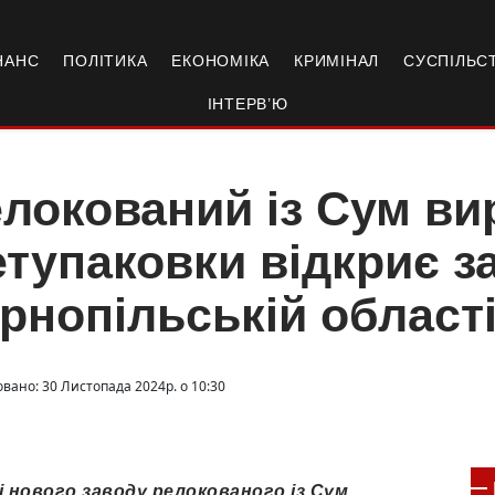
НАНС
ПОЛІТИКА
ЕКОНОМІКА
КРИМІНАЛ
СУСПІЛЬС
ІНТЕРВ’Ю
локований із Сум ви
тупаковки відкриє з
рнопільській област
овано: 30 Листопада 2024р. о 10:30
 нового заводу релокованого із Сум