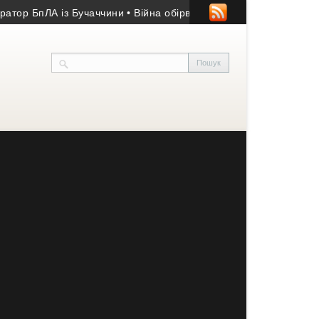
БпЛА із Бучаччини
• Війна обірвала життя 50-річного гранатоме