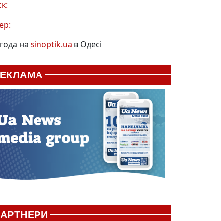
ск:
ер:
года на
sinoptik.ua
в Одесі
РЕКЛАМА
АРТНЕРИ