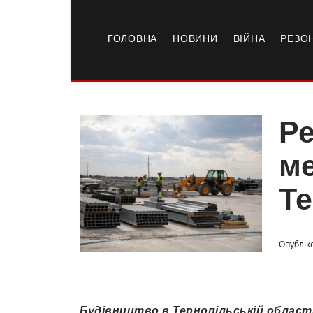
ГОЛОВНА
НОВИНИ
ВІЙНА
РЕЗО
Ре
ме
Те
Опублік
Будівництво в Тернопільській області