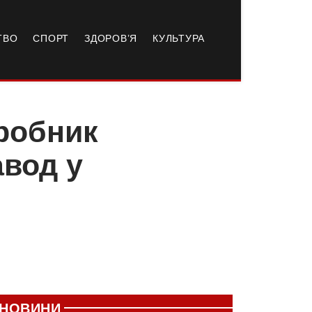
ТВО
СПОРТ
ЗДОРОВ’Я
КУЛЬТУРА
робник
авод у
і
НОВИНИ