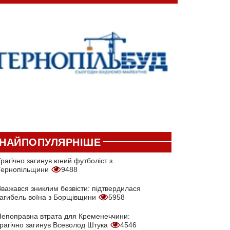
НАЙПОПУЛЯРНІШЕ
рагічно загинув юний футболіст з
Тернопільщини
9488
Вважався зниклим безвісти: підтвердилася
загибель воїна з Борщівщини
5958
Непоправна втрата для Кременеччини:
трагічно загинув Всеволод Штука
4546