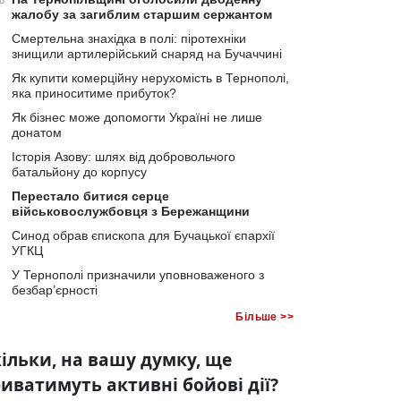
8
жалобу за загиблим старшим сержантом
Смертельна знахідка в полі: піротехніки
знищили артилерійський снаряд на Бучаччині
Як купити комерційну нерухомість в Тернополі,
яка приноситиме прибуток?
Як бізнес може допомогти Україні не лише
донатом
Історія Азову: шлях від добровольчого
батальйону до корпусу
Перестало битися серце
військовослужбовця з Бережанщини
Синод обрав єпископа для Бучацької єпархії
УГКЦ
У Тернополі призначили уповноваженого з
безбар’єрності
Більше >>
ільки, на вашу думку, ще
иватимуть активні бойові дії?