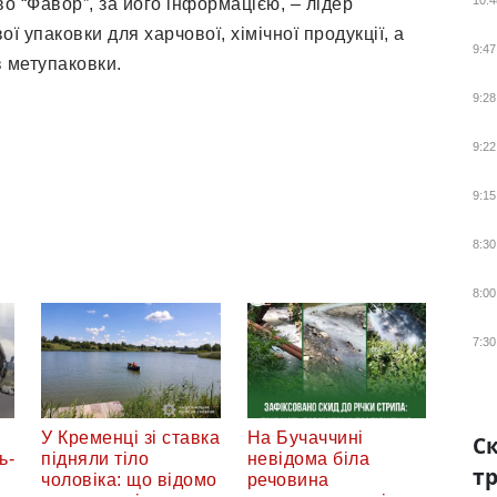
10:4
о “Фавор”, за його інформацією, – лідер
ї упаковки для харчової, хімічної продукції, а
9:47
в метупаковки.
9:28
9:22
9:15
8:30
8:00
7:30
У Кременці зі ставка
На Бучаччині
Ск
ь-
підняли тіло
невідома біла
тр
чоловіка: що відомо
речовина