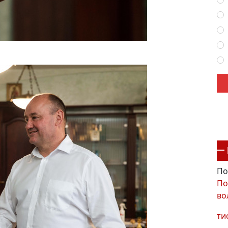
По
По
во
ти