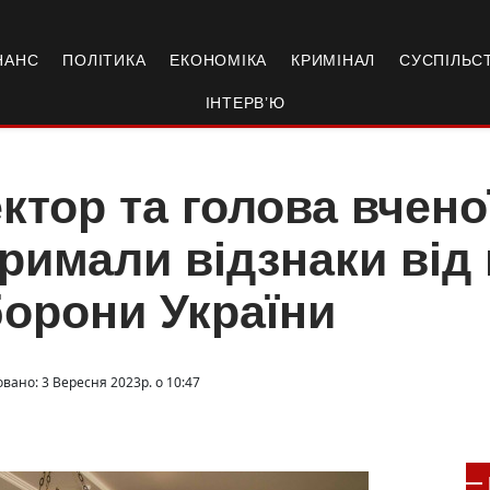
НАНС
ПОЛІТИКА
ЕКОНОМІКА
КРИМІНАЛ
СУСПІЛЬС
ІНТЕРВ’Ю
ктор та голова вчено
римали відзнаки від 
орони України
вано: 3 Вересня 2023р. о 10:47