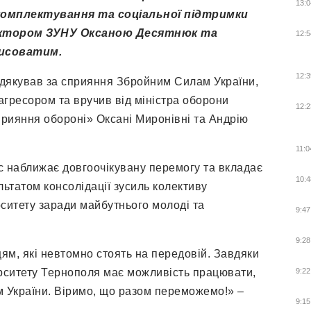
13:0
омплектування та соціальної підтримки
ректором ЗУНУ Оксаною Десятнюк та
12:5
рисоватим.
12:3
одякував за сприяння Збройним Силам України,
 агресором та вручив від міністра оборони
12:2
прияння обороні» Оксані Миронівні та Андрію
11:0
с наближає довгоочікувану перемогу та вкладає
10:4
ультатом консолідації зусиль колективу
рситету заради майбутнього молоді та
9:47
9:28
м, які невтомно стоять на передовій. Завдяки
ерситету Тернополя має можливість працювати,
9:22
 України. Віримо, що разом переможемо!» –
9:15