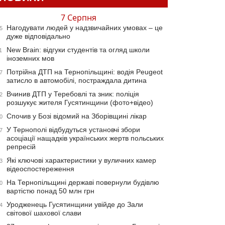
7 Серпня
Нагодувати людей у надзвичайних умовах – це
5
дуже відповідально
New Brain: відгуки студентів та огляд школи
1
іноземних мов
Потрійна ДТП на Тернопільщині: водія Peugeot
7
затисло в автомобілі, постраждала дитина
Вчинив ДТП у Теребовлі та зник: поліція
2
розшукує жителя Гусятинщини (фото+відео)
Спочив у Бозі відомий на Зборівщині лікар
0
У Тернополі відбудуться установчі збори
7
асоціації нащадків українських жертв польських
репресій
Які ключові характеристики у вуличних камер
3
відеоспостереження
На Тернопільщині державі повернули будівлю
0
вартістю понад 50 млн грн
Уродженець Гусятинщини увійде до Зали
4
світової шахової слави