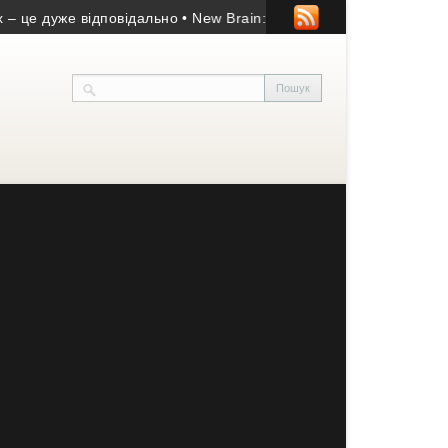
е відповідально
• New Brain: відгуки студентів та огляд школи 