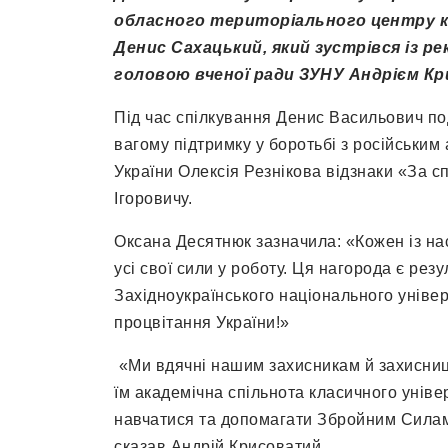
обласного територіального центру к
Денис Сахацький, який зустрівся із 
головою вченої ради ЗУНУ Андрієм К
Під час спілкування Денис Васильович п
вагому підтримку у боротьбі з російським
України Олексія Резнікова відзнаки «За с
Ігоровичу.
Оксана Десятнюк зазначила: «Кожен із на
усі свої сили у роботу. Ця нагорода є рез
Західноукраїнського національного уніве
процвітання України!»
«Ми вдячні нашим захисникам й захисниця
їм академічна спільнота класичного унів
навчатися та допомагати Збройним Силам
сказав Андрій Крисоватий.