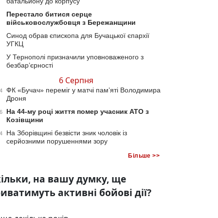
батальйону до корпусу
Перестало битися серце
військовослужбовця з Бережанщини
Синод обрав єпископа для Бучацької єпархії
УГКЦ
У Тернополі призначили уповноваженого з
безбар’єрності
6 Серпня
ФК «Бучач» переміг у матчі пам’яті Володимира
4
Дроня
На 44-му році життя помер учасник АТО з
6
Козівщини
На Зборівщині безвісти зник чоловік із
4
серйозними порушеннями зору
Більше >>
ільки, на вашу думку, ще
иватимуть активні бойові дії?