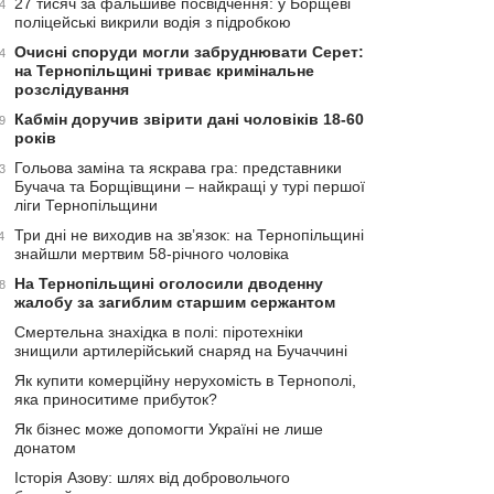
27 тисяч за фальшиве посвідчення: у Борщеві
4
поліцейські викрили водія з підробкою
Очисні споруди могли забруднювати Серет:
4
на Тернопільщині триває кримінальне
розслідування
Кабмін доручив звірити дані чоловіків 18-60
9
років
Гольова заміна та яскрава гра: представники
3
Бучача та Борщівщини – найкращі у турі першої
ліги Тернопільщини
Три дні не виходив на зв’язок: на Тернопільщині
4
знайшли мертвим 58-річного чоловіка
На Тернопільщині оголосили дводенну
8
жалобу за загиблим старшим сержантом
Смертельна знахідка в полі: піротехніки
знищили артилерійський снаряд на Бучаччині
Як купити комерційну нерухомість в Тернополі,
яка приноситиме прибуток?
Як бізнес може допомогти Україні не лише
донатом
Історія Азову: шлях від добровольчого