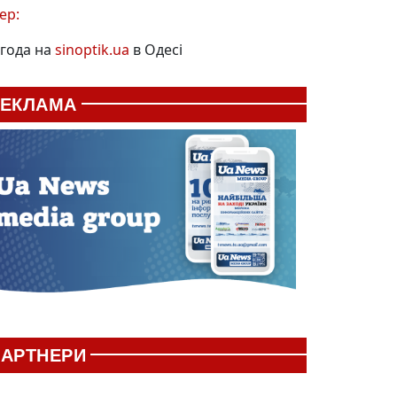
ер:
года на
sinoptik.ua
в Одесі
РЕКЛАМА
АРТНЕРИ