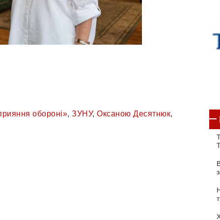
сприяння обороні»
,
ЗУНУ
,
Оксаною Десятнюк
,
Т