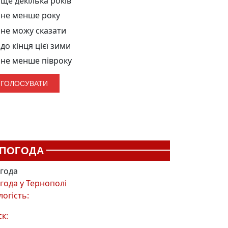
ще декілька років
не менше року
не можу сказати
до кінця цієї зими
не менше півроку
ПОГОДА
года
года у
Тернополі
логість:
ск: