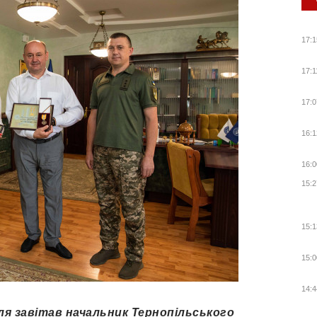
17:1
17:1
17:0
16:1
16:0
15:2
15:1
15:0
14:4
я завітав начальник Тернопільського