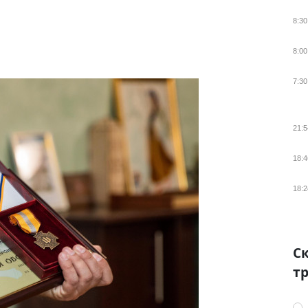
8:30
8:00
7:30
21:5
18:4
18:2
Ск
тр