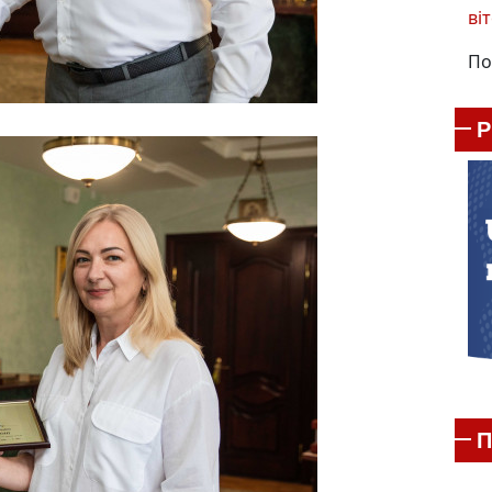
віт
По
П