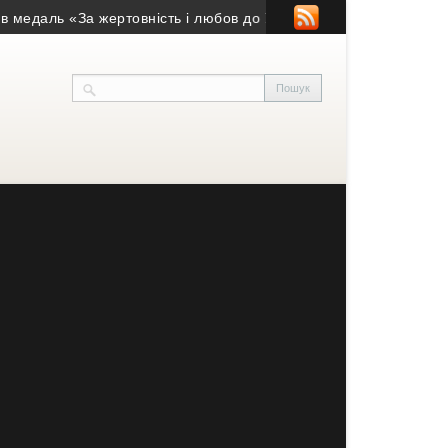
ь «За жертовність і любов до України»
• Понад рік вважався з