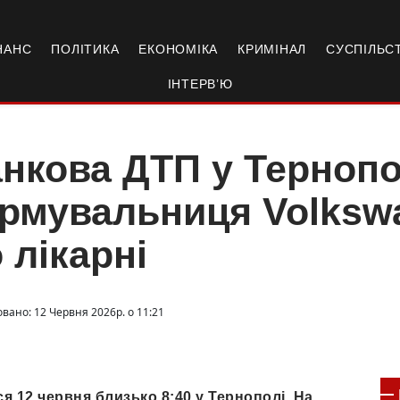
НАНС
ПОЛІТИКА
ЕКОНОМІКА
КРИМІНАЛ
СУСПІЛЬС
ІНТЕРВ’Ю
нкова ДТП у Тернопо
рмувальниця Volksw
 лікарні
овано: 12 Червня 2026р. о 11:21
 12 червня близько 8:40 у Тернополі. На