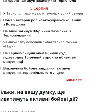
на фронті загинув захисник із Тернополя
5 Серпня
У Тернополі зафіксували температурний рекорд
2
Помер ветеран російсько-української війни
7
з Козівщини
На війні загинув 33-річний Захисник із
5
Тернопільщини
Чемпіон світу поповнив склад тернопільської
5
«Ниви»
На Тернопільщині апеляційний суд
4
підтвердив 15-річний вирок за вбивство
випускниці
Виконуючи бойове завдання, загинув
7
випускник тернопільського ліцею
Більше >>
ільки, на вашу думку, ще
иватимуть активні бойові дії?