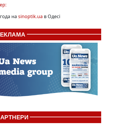
ер:
года на
sinoptik.ua
в Одесі
РЕКЛАМА
АРТНЕРИ