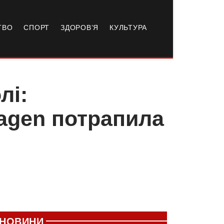
ТВО
СПОРТ
ЗДОРОВ’Я
КУЛЬТУРА
лі:
agen потрапила
НОВИНИ