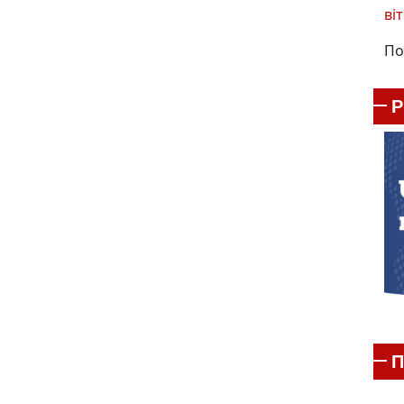
віт
По
П