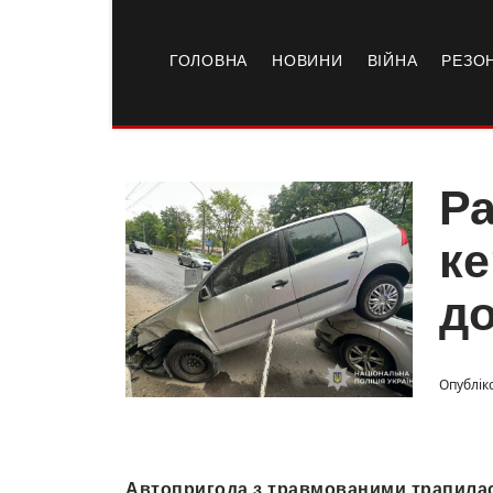
ГОЛОВНА
НОВИНИ
ВІЙНА
РЕЗО
Ра
ке
до
Опублік
Автопригода з травмованими трапилася