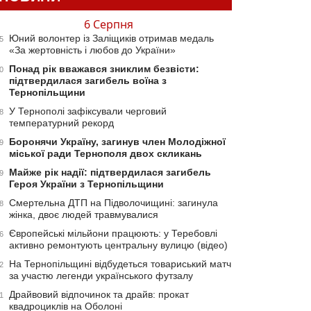
6 Серпня
Юний волонтер із Заліщиків отримав медаль
5
«За жертовність і любов до України»
Понад рік вважався зниклим безвісти:
0
підтвердилася загибель воїна з
Тернопільщини
У Тернополі зафіксували черговий
8
температурний рекорд
Боронячи Україну, загинув член Молодіжної
9
міської ради Тернополя двох скликань
Майже рік надії: підтвердилася загибель
9
Героя України з Тернопільщини
Смертельна ДТП на Підволочищині: загинула
8
жінка, двоє людей травмувалися
Європейські мільйони працюють: у Теребовлі
6
активно ремонтують центральну вулицю (відео)
На Тернопільщині відбудеться товариський матч
2
за участю легенди українського футзалу
Драйвовий відпочинок та драйв: прокат
1
квадроциклів на Оболоні