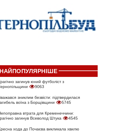
НАЙПОПУЛЯРНІШЕ
рагічно загинув юний футболіст з
Тернопільщини
9063
Вважався зниклим безвісти: підтвердилася
загибель воїна з Борщівщини
5745
Непоправна втрата для Кременеччини:
трагічно загинув Всеволод Штука
4545
Хресна хода до Почаєва викликала хвилю