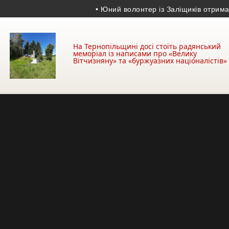
• Юний волонтер із Заліщиків отримав медал
На Тернопільщині досі стоїть радянський
меморіал із написами про «Велику
Вітчизняну» та «буржуазних націоналістів»