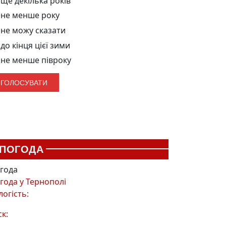
ще декілька років
не менше року
не можу сказати
до кінця цієї зими
не менше півроку
ПОГОДА
года
года у
Тернополі
логість:
ск: