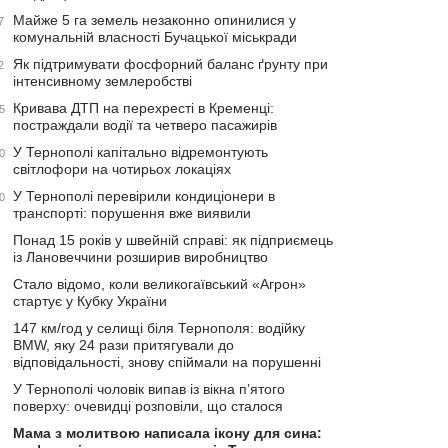
Майже 5 га земель незаконно опинилися у
7
комунальній власності Бучацької міськради
Як підтримувати фосфорний баланс ґрунту при
2
інтенсивному землеробстві
Кривава ДТП на перехресті в Кременці:
5
постраждали водії та четверо пасажирів
У Тернополі капітально відремонтують
0
світлофори на чотирьох локаціях
У Тернополі перевірили кондиціонери в
0
транспорті: порушення вже виявили
Понад 15 років у швейній справі: як підприємець
із Лановеччини розширив виробництво
Стало відомо, коли великогаївський «Агрон»
стартує у Кубку України
147 км/год у селищі біля Тернополя: водійку
BMW, яку 24 рази притягували до
відповідальності, знову спіймали на порушенні
У Тернополі чоловік випав із вікна п’ятого
поверху: очевидці розповіли, що сталося
Мама з молитвою написала ікону для сина: