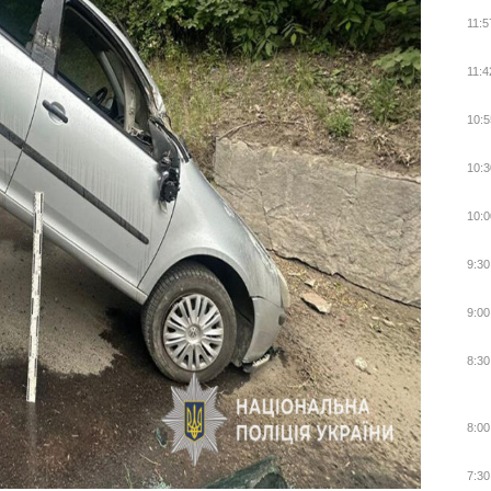
11:5
11:4
10:5
10:3
10:0
9:30
9:00
8:30
8:00
7:30