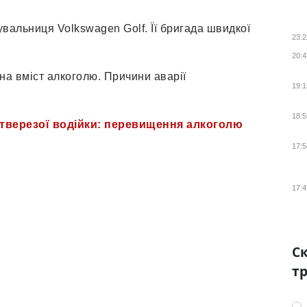
вальниця Volkswagen Golf. Її бригада швидкої
23:2
20:4
 на вміст алкоголю. Причини аварії
19:1
18:5
етверезої водійки: перевищення алкоголю
17:5
17:4
Ск
тр