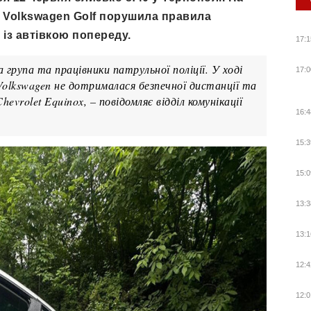
я Volkswagen Golf порушила правила
 із автівкою попереду.
17:1
 група та працівники патрульної поліції. У ході
17:0
Volkswagen не дотрималася безпечної дистанції та
evrolet Equinox, – повідомляє відділ комунікації
16:4
15:3
15:0
13:3
13:1
12:4
12:0