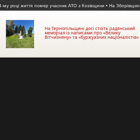
оці життя помер учасник АТО з Козівщини
• На Зборівщині безві
На Тернопільщині досі стоїть радянський
меморіал із написами про «Велику
Вітчизняну» та «буржуазних націоналістів»