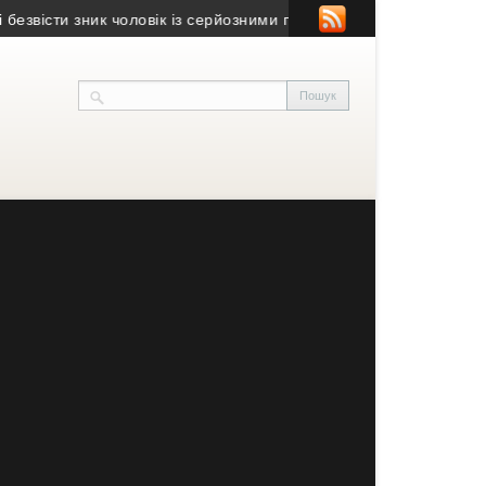
сти зник чоловік із серйозними порушеннями зору
• Юний волон