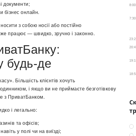
ві документи;
8:00
и бізнес онлайн.
7:30
 носити з собою носії або постійно
же працює — швидко, зручно і законно.
23:2
иватБанку:
20:4
у будь-де
19:1
18:5
асу». Більшість клієнтів хочуть
одинником, і якщо ви не приймаєте безготівкову
не з ПриватБанком.
Ск
тр
дко і легально:
зинів та офісів;
віть у полі чи на виїзді;