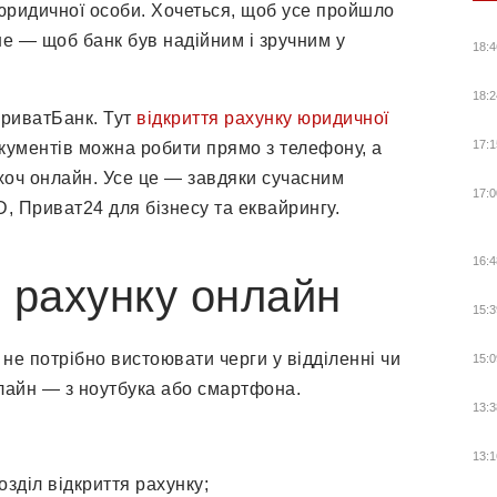
юридичної особи. Хочеться, щоб усе пройшло
вне — щоб банк був надійним і зручним у
18:4
18:2
ПриватБанк. Тут
відкриття рахунку юридичної
17:1
кументів можна робити прямо з телефону, а
 хоч онлайн. Усе це — завдяки сучасним
17:0
, Приват24 для бізнесу та еквайрингу.
16:4
 рахунку онлайн
15:3
не потрібно вистоювати черги у відділенні чи
15:0
нлайн — з ноутбука або смартфона.
13:3
13:1
зділ відкриття рахунку;