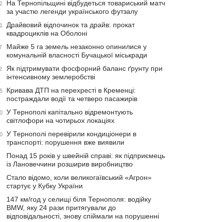
На Тернопільщині відбудеться товариський матч
2
за участю легенди українського футзалу
Драйвовий відпочинок та драйв: прокат
1
квадроциклів на Оболоні
Майже 5 га земель незаконно опинилися у
7
комунальній власності Бучацької міськради
Як підтримувати фосфорний баланс ґрунту при
2
інтенсивному землеробстві
Кривава ДТП на перехресті в Кременці:
5
постраждали водії та четверо пасажирів
У Тернополі капітально відремонтують
0
світлофори на чотирьох локаціях
У Тернополі перевірили кондиціонери в
0
транспорті: порушення вже виявили
Понад 15 років у швейній справі: як підприємець
із Лановеччини розширив виробництво
Стало відомо, коли великогаївський «Агрон»
стартує у Кубку України
147 км/год у селищі біля Тернополя: водійку
BMW, яку 24 рази притягували до
відповідальності, знову спіймали на порушенні