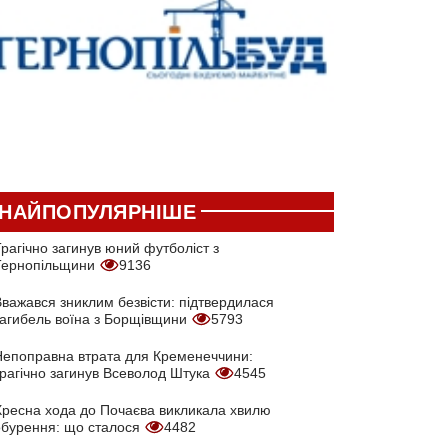
НАЙПОПУЛЯРНІШЕ
рагічно загинув юний футболіст з
Тернопільщини
9136
Вважався зниклим безвісти: підтвердилася
загибель воїна з Борщівщини
5793
Непоправна втрата для Кременеччини:
трагічно загинув Всеволод Штука
4545
Хресна хода до Почаєва викликала хвилю
обурення: що сталося
4482