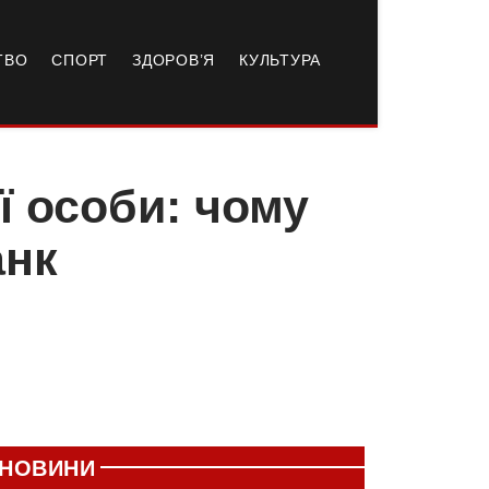
ТВО
СПОРТ
ЗДОРОВ’Я
КУЛЬТУРА
 особи: чому
анк
НОВИНИ