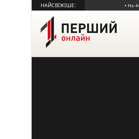
НАЙСВІЖІШЕ:
• На 44-му р