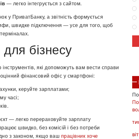
ів
— легко інтегрується з сайтом.
ок у ПриватБанку, а звітність формується
рифи, швидке підключення — усе для того, щоб
 терміналах.
 для бізнесу
р інструментів, які допоможуть вам вести справи
оцінний фінансовий офіс у смартфоні:
ахунки, керуйте зарплатами;
По
му часі;
По
ків.
во
оєкт — легко перераховуйте зарплату
ти
рацює швидко, без комісій і без потреби
віт
ідно з законом, якщо ваш
працівник хоче