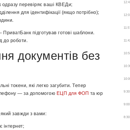
12:4
к одразу перевіряє ваші КВЕДи;
ділення для ідентифікації (якщо потрібно);
12:0
одини.
11:5
— ПриватБанк підготував готові шаблони.
д до роботи.
11:4
ння документів без
10:5
10:3
10:0
ьні токени, які легко загубити. Тепер
9:30
телефону — за допомогою
ЕЦП для ФОП
та юр
9:00
 який завжди з вами:
8:30
є інтернет;