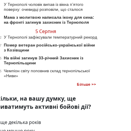
У Тернополі чоловік випав із вікна п’ятого
поверху: очевидці розповіли, що сталося
Мама з молитвою написала ікону для сина:
на фронті загинув захисник із Тернополя
5 Серпня
У Тернополі зафіксували температурний рекорд
2
Помер ветеран російсько-української війни
7
з Козівщини
На війні загинув 33-річний Захисник із
5
Тернопільщини
Чемпіон світу поповнив склад тернопільської
5
«Ниви»
Більше >>
ільки, на вашу думку, ще
иватимуть активні бойові дії?
ще декілька років
не менше року