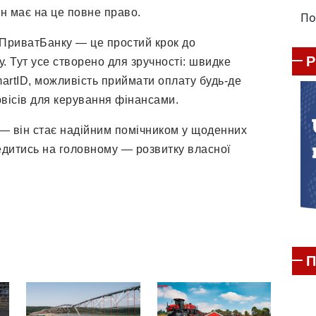
він має на це повне право.
По
 ПриватБанку — це простий крок до
. Тут усе створено для зручності: швидке
rtID, можливість приймати оплату будь-де
рвісів для керування фінансами.
— він стає надійним помічником у щоденних
едитись на головному — розвитку власної
П