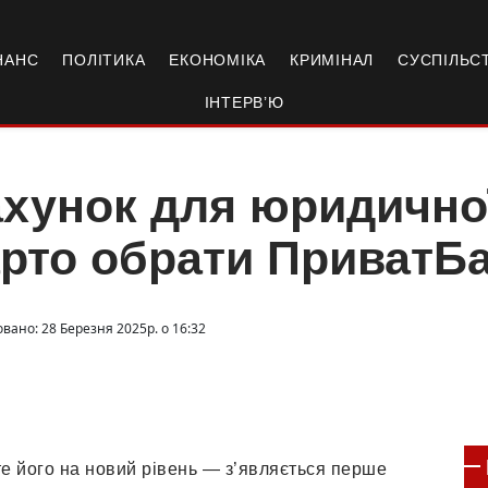
НАНС
ПОЛІТИКА
ЕКОНОМІКА
КРИМІНАЛ
СУСПІЛЬС
ІНТЕРВ’Ю
хунок для юридичної
рто обрати ПриватБ
вано: 28 Березня 2025р. о 16:32
те його на новий рівень — з’являється перше