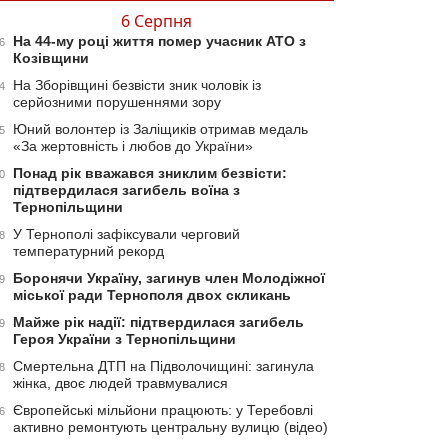
6 Серпня
На 44-му році життя помер учасник АТО з
6
Козівщини
На Зборівщині безвісти зник чоловік із
4
серйозними порушеннями зору
Юний волонтер із Заліщиків отримав медаль
5
«За жертовність і любов до України»
Понад рік вважався зниклим безвісти:
0
підтвердилася загибель воїна з
Тернопільщини
У Тернополі зафіксували черговий
8
температурний рекорд
Боронячи Україну, загинув член Молодіжної
9
міської ради Тернополя двох скликань
Майже рік надії: підтвердилася загибель
9
Героя України з Тернопільщини
Смертельна ДТП на Підволочищині: загинула
8
жінка, двоє людей травмувалися
Європейські мільйони працюють: у Теребовлі
6
активно ремонтують центральну вулицю (відео)