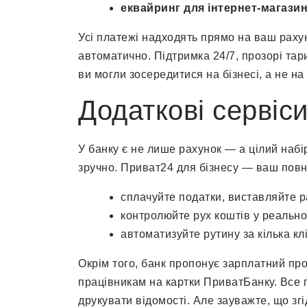
еквайринг для інтернет-магазин
Усі платежі надходять прямо на ваш рахун
автоматично. Підтримка 24/7, прозорі та
ви могли зосередитися на бізнесі, а не на
Додаткові сервіси
У банку є не лише рахунок — а цілий набі
зручно. Приват24 для бізнесу — ваш повн
сплачуйте податки, виставляйте р
контролюйте рух коштів у реально
автоматизуйте рутину за кілька клі
Окрім того, банк пропонує зарплатний пр
працівникам на картки ПриватБанку. Все п
друкувати відомості. Але зауважте, що зг