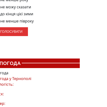
не можу сказати
до кінця цієї зими
не менше півроку
ПОГОДА
года
года у
Тернополі
логість:
ск:
ер: