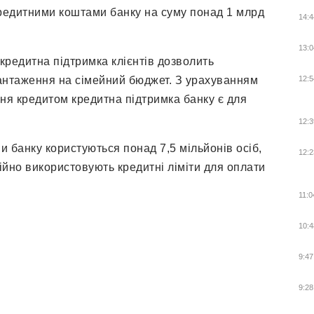
редитними коштами банку на суму понад 1 млрд
14:4
13:0
кредитна підтримка клієнтів дозволить
антаження на сімейний бюджет. З урахуванням
12:5
ння кредитом кредитна підтримка банку є для
12:3
 банку користуються понад 7,5 мільйонів осіб,
12:2
тійно використовують кредитні ліміти для оплати
11:0
10:4
9:47
9:28