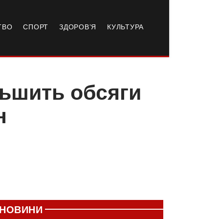
ТВО
СПОРТ
ЗДОРОВ’Я
КУЛЬТУРА
льшить обсяги
н
НОВИНИ