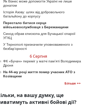
Як бізнес може допомогти Україні не лише
донатом
Історія Азову: шлях від добровольчого
батальйону до корпусу
Перестало битися серце
військовослужбовця з Бережанщини
Синод обрав єпископа для Бучацької єпархії
УГКЦ
У Тернополі призначили уповноваженого з
безбар’єрності
6 Серпня
ФК «Бучач» переміг у матчі пам’яті Володимира
4
Дроня
На 44-му році життя помер учасник АТО з
6
Козівщини
Більше >>
ільки, на вашу думку, ще
иватимуть активні бойові дії?