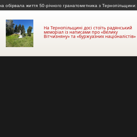
бірвала життя 50-річного гранатометника з Тернопільщини: при
На Тернопільщині досі стоїть радянський
меморіал із написами про «Велику
Вітчизняну» та «буржуазних націоналістів»