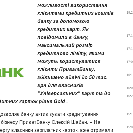
можливості використання
клієнтами кредитних коштів
19:2
банку за допомогою
кредитних карт. Як
17:1
повідомили в банку,
максимальний розмір
17:1
кредитного ліміту, якими
можуть користуватися
17:0
клієнти ПриватБанку,
16:1
збільшено вдвічі до 50 тис.
грн для власників
16:0
“Універсальних” карт та до
15:2
дитних карток рівня Gold .
дозволяє банку активізувати кредитування
15:1
о бізнесу ПриватБанку Олексій Шабан. – На
15:0
чергу власники зарплатних карток, вже отримали