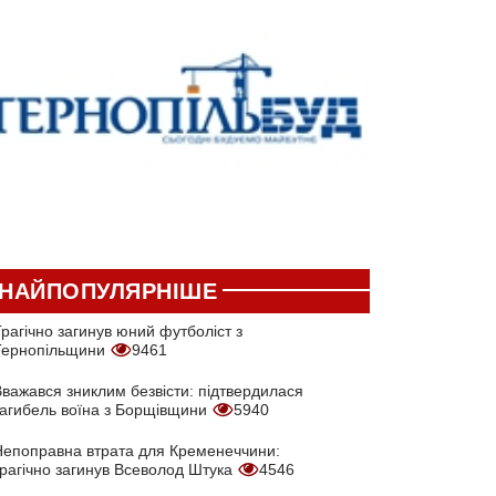
НАЙПОПУЛЯРНІШЕ
рагічно загинув юний футболіст з
Тернопільщини
9461
Вважався зниклим безвісти: підтвердилася
загибель воїна з Борщівщини
5940
Непоправна втрата для Кременеччини:
трагічно загинув Всеволод Штука
4546