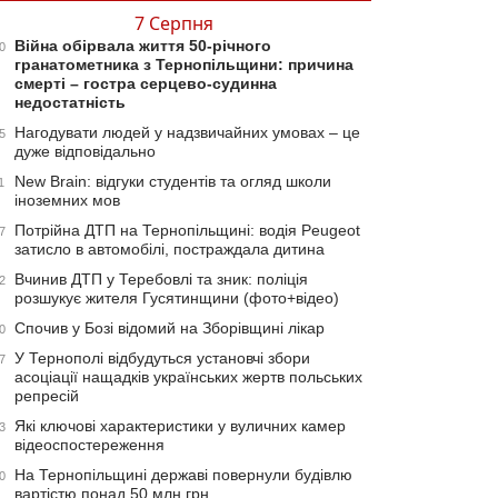
7 Серпня
Війна обірвала життя 50-річного
0
гранатометника з Тернопільщини: причина
смерті – гостра серцево-судинна
недостатність
Нагодувати людей у надзвичайних умовах – це
5
дуже відповідально
New Brain: відгуки студентів та огляд школи
1
іноземних мов
Потрійна ДТП на Тернопільщині: водія Peugeot
7
затисло в автомобілі, постраждала дитина
Вчинив ДТП у Теребовлі та зник: поліція
2
розшукує жителя Гусятинщини (фото+відео)
Спочив у Бозі відомий на Зборівщині лікар
0
У Тернополі відбудуться установчі збори
7
асоціації нащадків українських жертв польських
репресій
Які ключові характеристики у вуличних камер
3
відеоспостереження
На Тернопільщині державі повернули будівлю
0
вартістю понад 50 млн грн