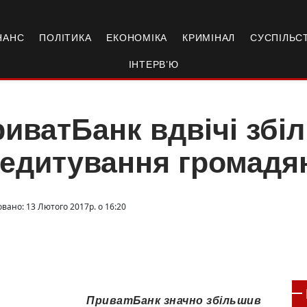
НАНС
ПОЛІТИКА
ЕКОНОМІКА
КРИМІНАЛ
СУСПІЛЬС
ІНТЕРВ’Ю
иватБанк вдвічі збі
едитування громадя
овано: 13 Лютого 2017р. о 16:20
ПриватБанк значно збільшив