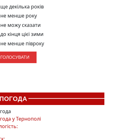
ще декілька років
не менше року
не можу сказати
до кінця цієї зими
не менше півроку
ПОГОДА
года
года у
Тернополі
логість:
ск: