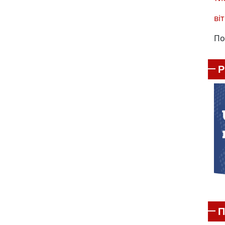
віт
По
П