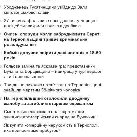
Уродженець Гусятинщини увійде до Зали
4
світової шахової слави
27 тисяч за фальшиве посвідчення: у Борщеві
4
поліцейські викрили водія з підробкою
Очисні споруди могли забруднювати Серет:
4
на Тернопільщині триває кримінальне
розслідування
Кабмін доручив звірити дані чоловіків 18-60
9
років
Гольова заміна та яскрава гра: представники
3
Бучача та Борщівщини – найкращі у турі першої
ліги Тернопільщини
Три дні не виходив на зв’язок: на Тернопільщині
4
знайшли мертвим 58-річного чоловіка
На Тернопільщині оголосили дводенну
8
жалобу за загиблим старшим сержантом
Смертельна знахідка в полі: піротехніки
знищили артилерійський снаряд на Бучаччині
Як купити комерційну нерухомість в Тернополі,
яка приноситиме прибуток?