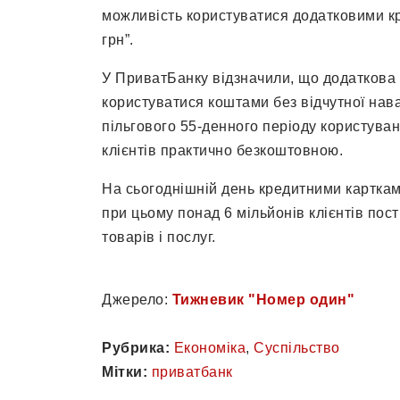
можливість користуватися додатковими к
грн”.
У ПриватБанку відзначили, що додаткова 
користуватися коштами без відчутної нав
пільгового 55-денного періоду користува
клієнтів практично безкоштовною.
На сьогоднішній день кредитними картками
при цьому понад 6 мільйонів клієнтів пос
товарів і послуг.
Джерело:
Тижневик "Номер один"
Рубрика:
Економіка
,
Суспільство
Мітки:
приватбанк