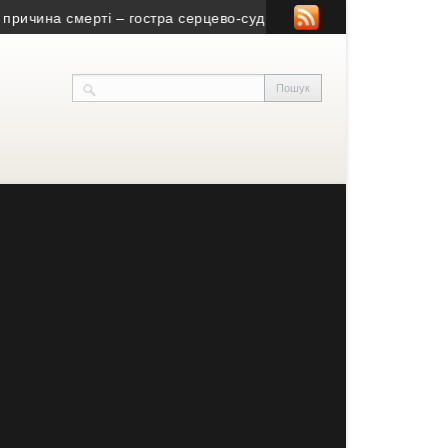
чина смерті – гостра серцево-судинна недостатність
• Нагодува