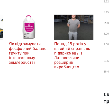
9:22
9:15
8:30
8:00
Як підтримувати
Понад 15 років у
7:30
фосфорний баланс
швейній справі: як
ґрунту при
підприємець із
інтенсивному
Лановеччини
21:5
землеробстві
розширив
виробництво
18:4
Ск
тр