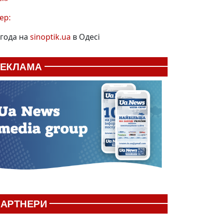
ер:
года на
sinoptik.ua
в Одесі
РЕКЛАМА
АРТНЕРИ