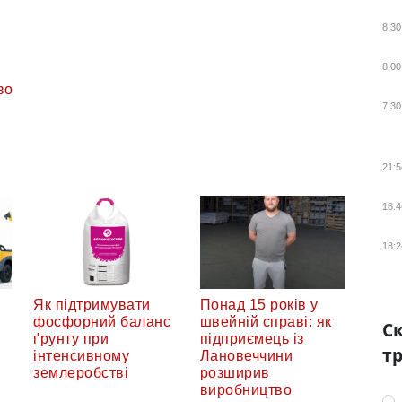
8:30
8:00
во
7:30
21:5
18:4
18:2
Як підтримувати
Понад 15 років у
фосфорний баланс
швейній справі: як
Ск
ґрунту при
підприємець із
тр
інтенсивному
Лановеччини
землеробстві
розширив
виробництво