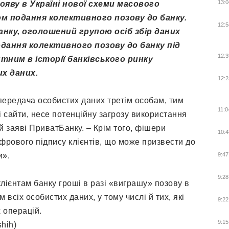
13:0
яву в Україні нової схеми масового
м подання колективного позову до банку.
12:5
анку, оголошений групою осіб збір даних
одання колективного позову до банку під
12:3
тним в історії банківського ринку
х даних.
12:2
передача особистих даних третім особам, тим
11:0
і сайти, несе потенційну загрозу використання
й заяві ПриватБанку. – Крім того, фішери
10:4
рового підпису клієнтів, що може призвести до
и».
9:47
9:28
лієнтам банку гроші в разі «виграшу» позову в
 всіх особистих даних, у тому числі й тих, які
9:22
х операцій.
9:15
hih)