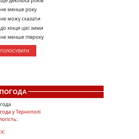
ще декілька років
не менше року
не можу сказати
до кінця цієї зими
не менше півроку
ПОГОДА
года
года у
Тернополі
логість:
ск: