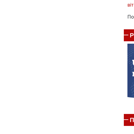
віт
По
П