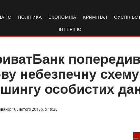
НАНС
ПОЛІТИКА
ЕКОНОМІКА
КРИМІНАЛ
СУСПІЛЬС
ІНТЕРВ’Ю
иватБанк попередив 
ву небезпечну схему
шингу особистих да
овано: 16 Лютого 2018р. о 19:28