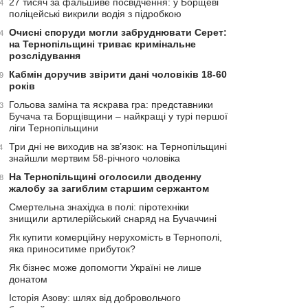
27 тисяч за фальшиве посвідчення: у Борщеві
4
поліцейські викрили водія з підробкою
Очисні споруди могли забруднювати Серет:
4
на Тернопільщині триває кримінальне
розслідування
Кабмін доручив звірити дані чоловіків 18-60
9
років
Гольова заміна та яскрава гра: представники
3
Бучача та Борщівщини – найкращі у турі першої
ліги Тернопільщини
Три дні не виходив на зв’язок: на Тернопільщині
4
знайшли мертвим 58-річного чоловіка
На Тернопільщині оголосили дводенну
8
жалобу за загиблим старшим сержантом
Смертельна знахідка в полі: піротехніки
знищили артилерійський снаряд на Бучаччині
Як купити комерційну нерухомість в Тернополі,
яка приноситиме прибуток?
Як бізнес може допомогти Україні не лише
донатом
Історія Азову: шлях від добровольчого