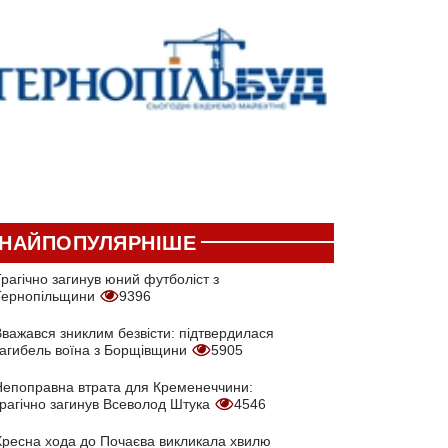
НАЙПОПУЛЯРНІШЕ
рагічно загинув юний футболіст з
Тернопільщини
9396
Вважався зниклим безвісти: підтвердилася
загибель воїна з Борщівщини
5905
Непоправна втрата для Кременеччини:
трагічно загинув Всеволод Штука
4546
Хресна хода до Почаєва викликала хвилю