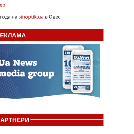
ер:
года на
sinoptik.ua
в Одесі
РЕКЛАМА
АРТНЕРИ