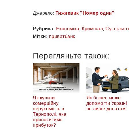
Джерело:
Тижневик "Номер один"
Рубрика:
Економіка
,
Кримінал
,
Суспільст
Мітки:
приватбанк
Перегляньте також:
Як купити
Як бізнес може
комерційну
допомогти Україні
нерухомість в
не лише донатом
Тернополі, яка
приноситиме
прибуток?