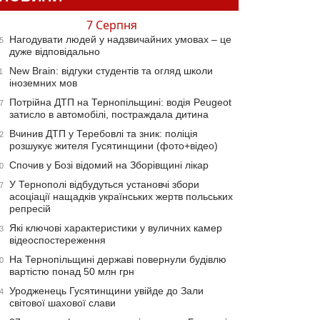
7 Серпня
Нагодувати людей у надзвичайних умовах – це
5
дуже відповідально
New Brain: відгуки студентів та огляд школи
1
іноземних мов
Потрійна ДТП на Тернопільщині: водія Peugeot
7
затисло в автомобілі, постраждала дитина
Вчинив ДТП у Теребовлі та зник: поліція
2
розшукує жителя Гусятинщини (фото+відео)
Спочив у Бозі відомий на Зборівщині лікар
0
У Тернополі відбудуться установчі збори
7
асоціації нащадків українських жертв польських
репресій
Які ключові характеристики у вуличних камер
3
відеоспостереження
На Тернопільщині державі повернули будівлю
0
вартістю понад 50 млн грн
Уродженець Гусятинщини увійде до Зали
4
світової шахової слави