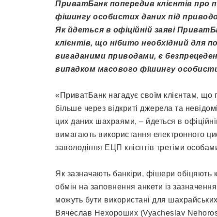
ПриватБанк попередив клієнтів про по
фішингу особистих даних під приводо
Як йдеться в офіційній заяві ПриватБ
клієнтів, що нібито необхідний для п
вигаданими приводами, є безпрецеден
випадком масового фішингу особисти
«ПриватБанк нагадує своїм клієнтам, що 
більше через відкриті джерела та невідом
цих даних шахраями, – йдеться в офіційні
вимагають використання електронного циф
заволодіння ЕЦП клієнтів третіми особам
Як зазначають банкіри, фішери обіцяють к
обмін на заповнення анкети із зазначенням
можуть бути використані для шахрайськи
Вячеслав Нехороших (Vyacheslav Nehoros