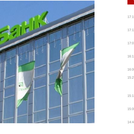
17:1
17:1
17:0
16:1
16:0
15:2
15:1
15:0
14:4