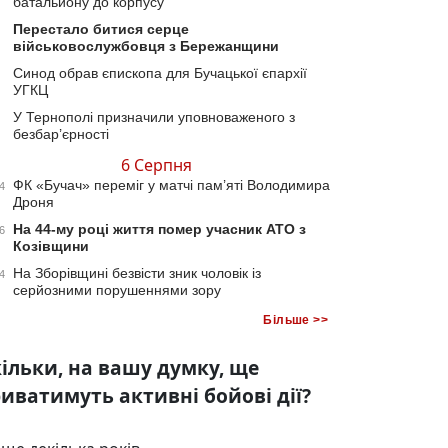
батальйону до корпусу
Перестало битися серце
військовослужбовця з Бережанщини
Синод обрав єпископа для Бучацької єпархії
УГКЦ
У Тернополі призначили уповноваженого з
безбар’єрності
6 Серпня
ФК «Бучач» переміг у матчі пам’яті Володимира
4
Дроня
На 44-му році життя помер учасник АТО з
6
Козівщини
На Зборівщині безвісти зник чоловік із
4
серйозними порушеннями зору
Більше >>
ільки, на вашу думку, ще
иватимуть активні бойові дії?