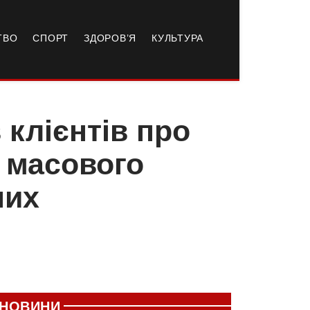
ТВО
СПОРТ
ЗДОРОВ’Я
КУЛЬТУРА
клієнтів про
 масового
них
НОВИНИ