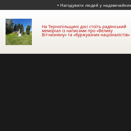
• Нагодувати людей у надзвичайних умова
На Тернопільщині досі стоїть радянський
меморіал із написами про «Велику
Вітчизняну» та «буржуазних націоналістів»