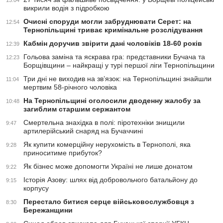
13:04
викрили водія з підробкою
Очисні споруди могли забруднювати Серет: на
12:54
Тернопільщині триває кримінальне розслідування
Кабмін доручив звірити дані чоловіків 18-60 років
12:39
Гольова заміна та яскрава гра: представники Бучача та
12:23
Борщівщини – найкращі у турі першої ліги Тернопільщини
Три дні не виходив на зв’язок: на Тернопільщині знайшли
11:04
мертвим 58-річного чоловіка
На Тернопільщині оголосили дводенну жалобу за
10:48
загиблим старшим сержантом
Смертельна знахідка в полі: піротехніки знищили
9:47
артилерійський снаряд на Бучаччині
Як купити комерційну нерухомість в Тернополі, яка
9:28
приноситиме прибуток?
Як бізнес може допомогти Україні не лише донатом
9:22
Історія Азову: шлях від добровольчого батальйону до
9:15
корпусу
Перестало битися серце військовослужбовця з
8:30
Бережанщини