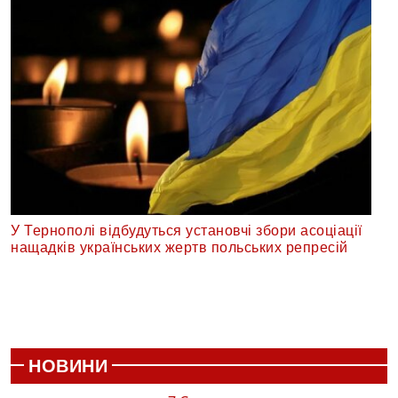
У Тернополі відбудуться установчі збори асоціації
нащадків українських жертв польських репресій
НОВИНИ