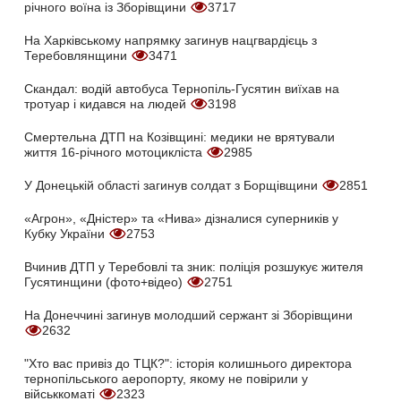
річного воїна із Зборівщини
3717
На Харківському напрямку загинув нацгвардієць з
Теребовлянщини
3471
Скандал: водій автобуса Тернопіль-Гусятин виїхав на
тротуар і кидався на людей
3198
Смертельна ДТП на Козівщині: медики не врятували
життя 16-річного мотоцикліста
2985
У Донецькій області загинув солдат з Борщівщини
2851
«Агрон», «Дністер» та «Нива» дізналися суперників у
Кубку України
2753
Вчинив ДТП у Теребовлі та зник: поліція розшукує жителя
Гусятинщини (фото+відео)
2751
На Донеччині загинув молодший сержант зі Зборівщини
2632
"Хто вас привіз до ТЦК?": історія колишнього директора
тернопільського аеропорту, якому не повірили у
військкоматі
2323