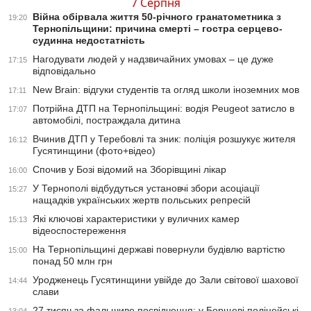
7 Серпня
Війна обірвала життя 50-річного гранатометника з
19:20
Тернопільщини: причина смерті – гостра серцево-
судинна недостатність
Нагодувати людей у надзвичайних умовах – це дуже
17:15
відповідально
New Brain: відгуки студентів та огляд школи іноземних мов
17:11
Потрійна ДТП на Тернопільщині: водія Peugeot затисло в
17:07
автомобілі, постраждала дитина
Вчинив ДТП у Теребовлі та зник: поліція розшукує жителя
16:12
Гусятинщини (фото+відео)
Спочив у Бозі відомий на Зборівщині лікар
16:00
У Тернополі відбудуться установчі збори асоціації
15:27
нащадків українських жертв польських репресій
Які ключові характеристики у вуличних камер
15:13
відеоспостереження
На Тернопільщині державі повернули будівлю вартістю
15:00
понад 50 млн грн
Уродженець Гусятинщини увійде до Зали світової шахової
14:44
слави
27 тисяч за фальшиве посвідчення: у Борщеві поліцейські