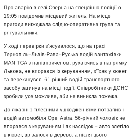
Про аварію в селі Озерна на спецлінію поліції о
19:05 повідомив місцевий житель. На місце
пригоди виїжджала слідчо-оперативна група та
рятувальники.
У ході перевірки з’ясувалося, що на трасі
Тернопіль–Львів-Рава–Руська водій вантажівки
MAN TGA з напівпричепом, рухаючись в напрямку
Львова, не впорався із керуванням, з’їхав у кювет
та перекинувся. 61-річний водій транспортного
засобу загинув на місці події. Співробітники ДСНС
зробили усе можливе, аби не виникла пожежа.
До лікарні з тілесними ушкодженнями потрапив і
водій автомобіля Opel Astra. 56-річний чоловік не
впорався з керуванням і як наслідок – авто злетіло
в кювет, врізалося в дерево, а після цього