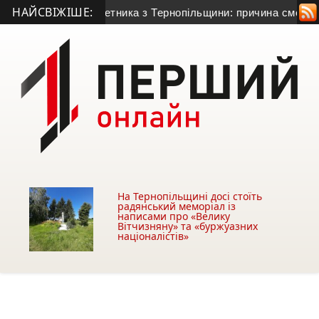
НАЙСВІЖІШЕ:
чного гранатометника з Тернопільщини: причина смерті – гос
На Тернопільщині досі стоїть
радянський меморіал із
написами про «Велику
Вітчизняну» та «буржуазних
націоналістів»