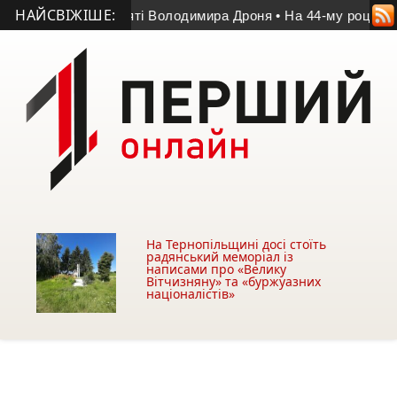
НАЙСВІЖІШЕ:
міг у матчі пам’яті Володимира Дроня
• На 44-му році життя 
На Тернопільщині досі стоїть
радянський меморіал із
написами про «Велику
Вітчизняну» та «буржуазних
націоналістів»