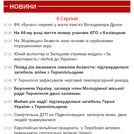
НОВИНИ
6 Серпня
ФК «Бучач» переміг у матчі пам’яті Володимира Дроня
21:54
На 44-му році життя помер учасник АТО з Козівщини
18:46
На Зборівщині безвісти зник чоловік із серйозними
18:24
порушеннями зору
Юний волонтер із Заліщиків отримав медаль «За
17:15
жертовність і любов до України»
Понад рік вважався зниклим безвісти: підтвердилася
17:00
загибель воїна з Тернопільщини
У Тернополі зафіксували черговий температурний рекорд
16:48
Боронячи Україну, загинув член Молодіжної міської
15:39
ради Тернополя двох скликань
Майже рік надії: підтвердилася загибель Героя
15:09
України з Тернопільщини
Смертельна ДТП на Підволочищині: загинула жінка, двоє
13:38
людей травмувалися
Європейські мільйони працюють: у Теребовлі активно
13:16
ремонтують центральну вулицю (відео)