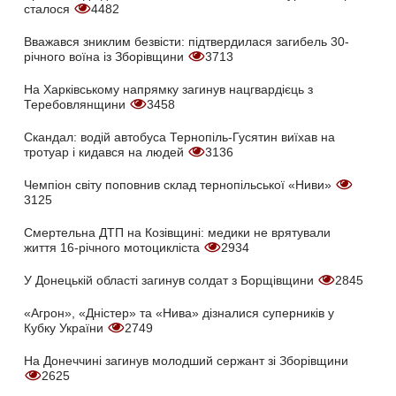
сталося
4482
Вважався зниклим безвісти: підтвердилася загибель 30-
річного воїна із Зборівщини
3713
На Харківському напрямку загинув нацгвардієць з
Теребовлянщини
3458
Скандал: водій автобуса Тернопіль-Гусятин виїхав на
тротуар і кидався на людей
3136
Чемпіон світу поповнив склад тернопільської «Ниви»
3125
Смертельна ДТП на Козівщині: медики не врятували
життя 16-річного мотоцикліста
2934
У Донецькій області загинув солдат з Борщівщини
2845
«Агрон», «Дністер» та «Нива» дізналися суперників у
Кубку України
2749
На Донеччині загинув молодший сержант зі Зборівщини
2625