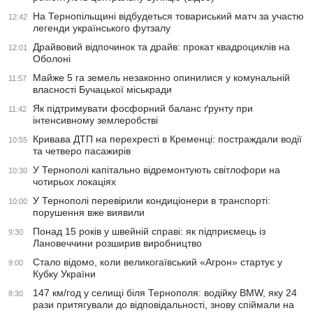
На Тернопільщині відбудеться товариський матч за участю
12:42
легенди українського футзалу
Драйвовий відпочинок та драйв: прокат квадроциклів на
12:01
Оболоні
Майже 5 га земель незаконно опинилися у комунальній
11:57
власності Бучацької міськради
Як підтримувати фосфорний баланс ґрунту при
11:42
інтенсивному землеробстві
Кривава ДТП на перехресті в Кременці: постраждали водії
10:55
та четверо пасажирів
У Тернополі капітально відремонтують світлофори на
10:30
чотирьох локаціях
У Тернополі перевірили кондиціонери в транспорті:
10:00
порушення вже виявили
Понад 15 років у швейній справі: як підприємець із
9:30
Лановеччини розширив виробництво
Стало відомо, коли великогаївський «Агрон» стартує у
9:00
Кубку України
147 км/год у селищі біля Тернополя: водійку BMW, яку 24
8:30
рази притягували до відповідальності, знову спіймали на