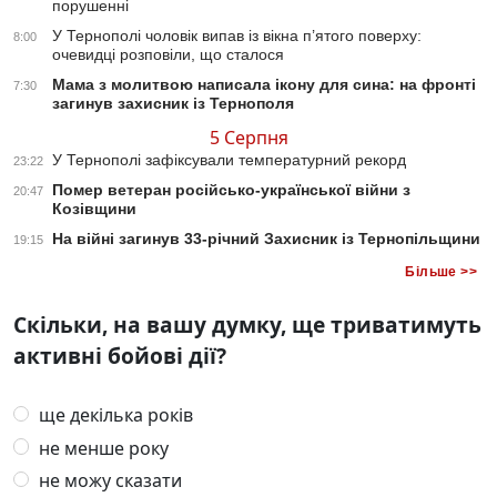
порушенні
У Тернополі чоловік випав із вікна п’ятого поверху:
8:00
очевидці розповіли, що сталося
Мама з молитвою написала ікону для сина: на фронті
7:30
загинув захисник із Тернополя
5 Серпня
У Тернополі зафіксували температурний рекорд
23:22
Помер ветеран російсько-української війни з
20:47
Козівщини
На війні загинув 33-річний Захисник із Тернопільщини
19:15
Більше >>
Скільки, на вашу думку, ще триватимуть
активні бойові дії?
ще декілька років
не менше року
не можу сказати