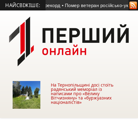
НАЙСВІЖІШЕ:
емпературний рекорд
• Помер ветеран російсько-української 
На Тернопільщині досі стоїть
радянський меморіал із
написами про «Велику
Вітчизняну» та «буржуазних
націоналістів»