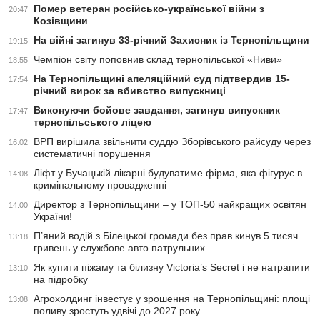
Помер ветеран російсько-української війни з
20:47
Козівщини
На війні загинув 33-річний Захисник із Тернопільщини
19:15
Чемпіон світу поповнив склад тернопільської «Ниви»
18:55
На Тернопільщині апеляційний суд підтвердив 15-
17:54
річний вирок за вбивство випускниці
Виконуючи бойове завдання, загинув випускник
17:47
тернопільського ліцею
ВРП вирішила звільнити суддю Зборівського райсуду через
16:02
систематичні порушення
Ліфт у Бучацькій лікарні будуватиме фірма, яка фігурує в
14:08
кримінальному провадженні
Директор з Тернопільщини – у ТОП-50 найкращих освітян
14:00
України!
П’яний водій з Білецької громади без прав кинув 5 тисяч
13:18
гривень у службове авто патрульних
Як купити піжаму та білизну Victoria’s Secret і не натрапити
13:10
на підробку
Агрохолдинг інвестує у зрошення на Тернопільщині: площі
13:08
поливу зростуть удвічі до 2027 року