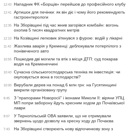
Нападник ФК «Борщів» перейшов до професійного клубу
12:43
Артишок для печінки: як він діє і чому його рекомендують
12:41
гастроентерологи
На Зборівщині під час жнив загорівся комбайн: вогонь
12:35
охопив 5 тисяч квадратних метрів
На Козівщині легковик зіткнувся з фурою: водій у лікарні
12:10
Жахлива аварія у Кременці: деблокували потерпілого з
11:42
понівеченого авто
Пошкодив дві могили та втік з місця ДТП: суд покарав
10:55
водія на Кременеччині
Сучасна сільськогосподарська техніка як інвестиція: чи
10:43
окуповується вона в господарстві?
Вирубали дерев на понад 6 млн грн: на Гусятинщині
10:00
викрили організовану групу
З “прапорами Новоросії” і іконами Миколи ІІ: віряни УПЦ
8:45
МП попри заборону йдуть хресним ходом до Почаївської
лаври
У Тернопільській ОВА заявили, що не отримували
8:07
звернень щодо дозволу на хресну ходу до Почаєва
На Зборівщині створюють нову відпочинкову зону з
7:43