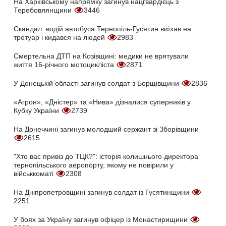
На Харківському напрямку загинув нацгвардієць з
Теребовлянщини
3446
Скандал: водій автобуса Тернопіль-Гусятин виїхав на
тротуар і кидався на людей
2983
Смертельна ДТП на Козівщині: медики не врятували
життя 16-річного мотоцикліста
2871
У Донецькій області загинув солдат з Борщівщини
2836
«Агрон», «Дністер» та «Нива» дізналися суперників у
Кубку України
2739
На Донеччині загинув молодший сержант зі Зборівщини
2615
"Хто вас привіз до ТЦК?": історія колишнього директора
тернопільського аеропорту, якому не повірили у
військкоматі
2308
На Дніпропетровщині загинув солдат із Гусятинщини
2251
У боях за Україну загинув офіцер із Монастирищини