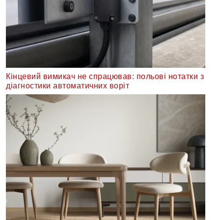
Кінцевий вимикач не спрацював: польові нотатки з
діагностики автоматичних воріт