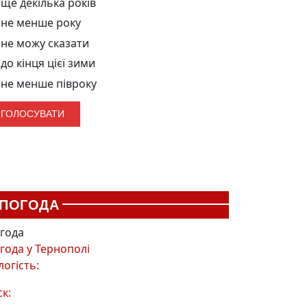
ще декілька років
не менше року
не можу сказати
до кінця цієї зими
не менше півроку
ПОГОДА
года
года у
Тернополі
логість:
ск: