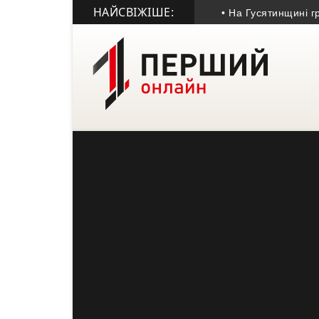
НАЙСВІЖІШЕ:
• На Гусятинщині громад