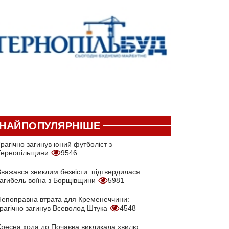
НАЙПОПУЛЯРНІШЕ
рагічно загинув юний футболіст з
Тернопільщини
9546
Вважався зниклим безвісти: підтвердилася
загибель воїна з Борщівщини
5981
Непоправна втрата для Кременеччини:
трагічно загинув Всеволод Штука
4548
Хресна хода до Почаєва викликала хвилю