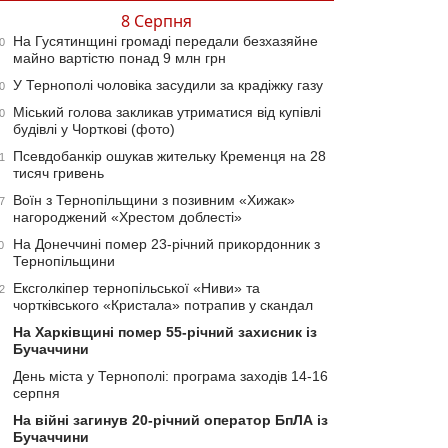
8 Серпня
На Гусятинщині громаді передали безхазяйне
0
майно вартістю понад 9 млн грн
У Тернополі чоловіка засудили за крадіжку газу
0
Міський голова закликав утриматися від купівлі
0
будівлі у Чорткові (фото)
Псевдобанкір ошукав жительку Кременця на 28
1
тисяч гривень
Воїн з Тернопільщини з позивним «Хижак»
7
нагороджений «Хрестом доблесті»
На Донеччині помер 23-річний прикордонник з
0
Тернопільщини
Ексголкіпер тернопільської «Ниви» та
2
чортківського «Кристала» потрапив у скандал
На Харківщині помер 55-річний захисник із
Бучаччини
День міста у Тернополі: програма заходів 14-16
серпня
На війні загинув 20-річний оператор БпЛА із
Бучаччини