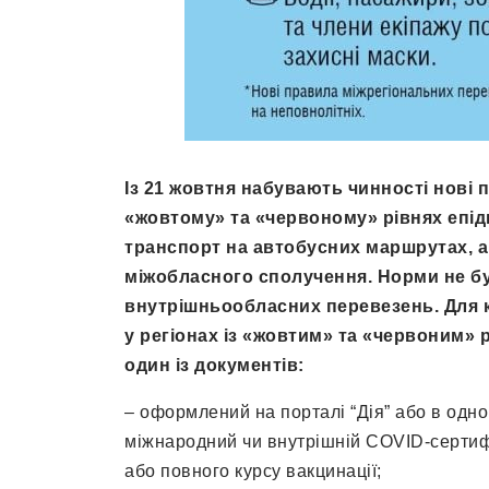
Із 21 жовтня набувають чинності нові
«жовтому» та «червоному» рівнях епід
транспорт на автобусних маршрутах, а
міжобласного сполучення. Норми не бу
внутрішньообласних перевезень. Для 
у регіонах із «жовтим» та «червоним» 
один із документів:
– оформлений на порталі “Дія” або в одн
міжнародний чи внутрішній COVID-сертифі
або повного курсу вакцинації;