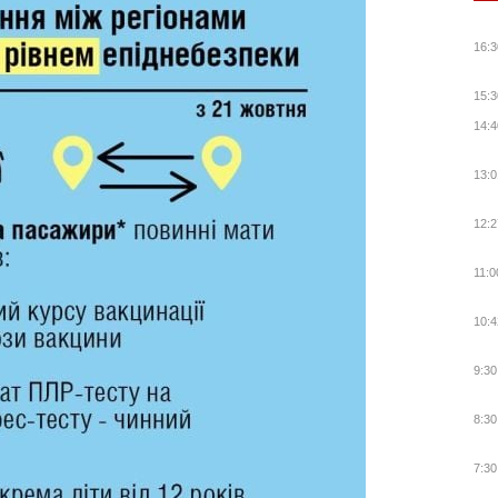
16:3
15:3
14:4
13:0
12:2
11:0
10:4
9:30
8:30
7:30