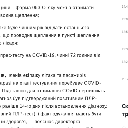
14:4
кцини – форма 063-О, яку можна отримати
роводив щеплення;
13:0
ке буде чинним рік від дати останнього
12:5
, що проводив щеплення в пункті щеплення
 лікаря;
12:3
прес-тесту на COVID-19, чинні 72 години від
12:2
іїв, членів екіпажу літака та пасажирів
11:0
Наразі на етапі тестування перебуває COVID-
а. Підставою для отримання COVID-сертифіката
іагноз був підтверджений позитивним ПЛР-
Ск
раніше 14-го дня після встановлення діагнозу.
тр
вний ПЛР-тест), і факт одужання мають бути
они здоров’я, — пояснює директорка