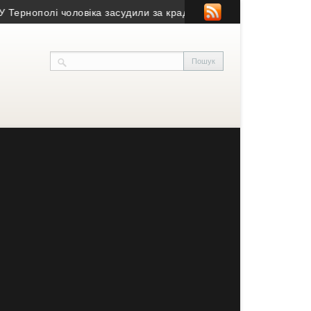
нополі чоловіка засудили за крадіжку газу
• Міський голова закл