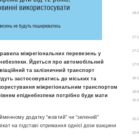
19:2
17:1
17:1
 правила міжрегіональних перевезень у
небезпеки. Йдеться про автомобільний
17:0
віаційний та залізничний транспорт
дуть застосовуватись до міських та
16:1
користування міжрегіональним транспортом
16:0
рівнем епіднебезпеки потрібно буде мати
15:2
ойменному додатку “жовтий” чи “зелений”
15:1
кат на підставі отримання однієї дози вакцини
15:0