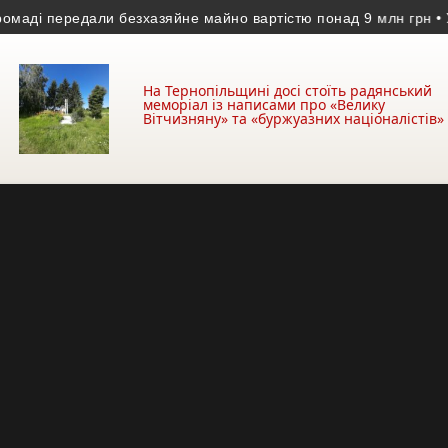
і передали безхазяйне майно вартістю понад 9 млн грн
• У Тер
На Тернопільщині досі стоїть радянський
меморіал із написами про «Велику
Вітчизняну» та «буржуазних націоналістів»