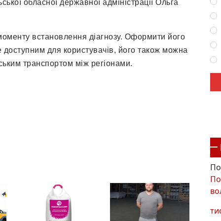
ської обласної державної адміністрації Ольга
 моменту встановлення діагнозу. Оформити його
не доступним для користувачів, його також можна
ським транспортом між регіонами.
По
По
во
ти