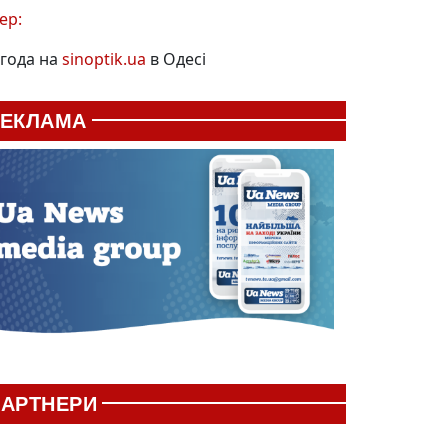
ер:
года на
sinoptik.ua
в Одесі
РЕКЛАМА
АРТНЕРИ