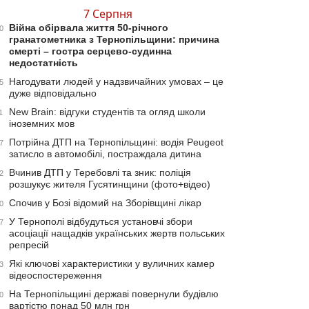
7 Серпня
Війна обірвала життя 50-річного
0
гранатометника з Тернопільщини: причина
смерті – гостра серцево-судинна
недостатність
Нагодувати людей у надзвичайних умовах – це
5
дуже відповідально
New Brain: відгуки студентів та огляд школи
1
іноземних мов
Потрійна ДТП на Тернопільщині: водія Peugeot
7
затисло в автомобілі, постраждала дитина
Вчинив ДТП у Теребовлі та зник: поліція
2
розшукує жителя Гусятинщини (фото+відео)
Спочив у Бозі відомий на Зборівщині лікар
0
У Тернополі відбудуться установчі збори
7
асоціації нащадків українських жертв польських
репресій
Які ключові характеристики у вуличних камер
3
відеоспостереження
На Тернопільщині державі повернули будівлю
0
вартістю понад 50 млн грн