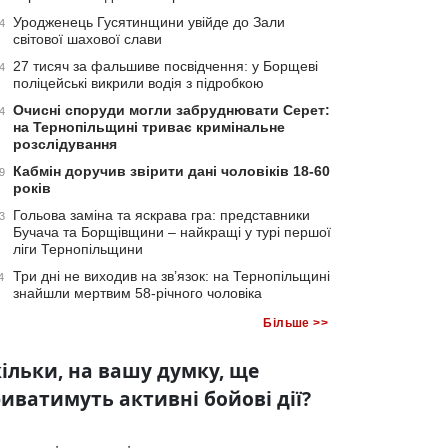
Уродженець Гусятинщини увійде до Зали
4
світової шахової слави
27 тисяч за фальшиве посвідчення: у Борщеві
4
поліцейські викрили водія з підробкою
Очисні споруди могли забруднювати Серет:
4
на Тернопільщині триває кримінальне
розслідування
Кабмін доручив звірити дані чоловіків 18-60
9
років
Гольова заміна та яскрава гра: представники
3
Бучача та Борщівщини – найкращі у турі першої
ліги Тернопільщини
Три дні не виходив на зв’язок: на Тернопільщині
4
знайшли мертвим 58-річного чоловіка
Більше >>
ільки, на вашу думку, ще
иватимуть активні бойові дії?