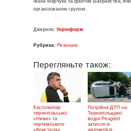
Івана Марчука за фактом шахрайства, вчи
організованою групою.
Джерело:
Укрінформ
Рубрика:
Резонанс
Перегляньте також:
Ексголкіпер
Потрійна ДТП на
тернопільської
Тернопільщині:
«Ниви» та
водія Peugeot
чортківського
затисло в
«Кристала»
автомобілі,