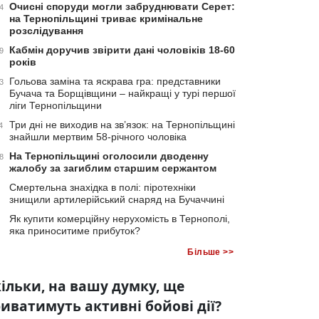
Очисні споруди могли забруднювати Серет:
4
на Тернопільщині триває кримінальне
розслідування
Кабмін доручив звірити дані чоловіків 18-60
9
років
Гольова заміна та яскрава гра: представники
3
Бучача та Борщівщини – найкращі у турі першої
ліги Тернопільщини
Три дні не виходив на зв’язок: на Тернопільщині
4
знайшли мертвим 58-річного чоловіка
На Тернопільщині оголосили дводенну
8
жалобу за загиблим старшим сержантом
Смертельна знахідка в полі: піротехніки
знищили артилерійський снаряд на Бучаччині
Як купити комерційну нерухомість в Тернополі,
яка приноситиме прибуток?
Більше >>
ільки, на вашу думку, ще
иватимуть активні бойові дії?