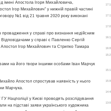
ід імені Апостола Ігоря Михайловича,
17:1
остол Ігор Михайлович” у нижній правій частині
договору №1 від 21 травня 2020 року виконані
17:1
17:0
в провадження у справі про визнання недійсним
16:1
. Відповідачами у справі є Павленко Сергій
Апостол Ігор Михайлович та Стрипко Тамара
16:0
15:2
вами на його твори іншими особами Іван Марчук
15:1
Михайло Апостол спростував наявність у нього
15:0
ни Марчука.
14:4
ї ГУ Нацполіції у Києві проводять розслідування
13:0
ли на підставі заяви українського художника