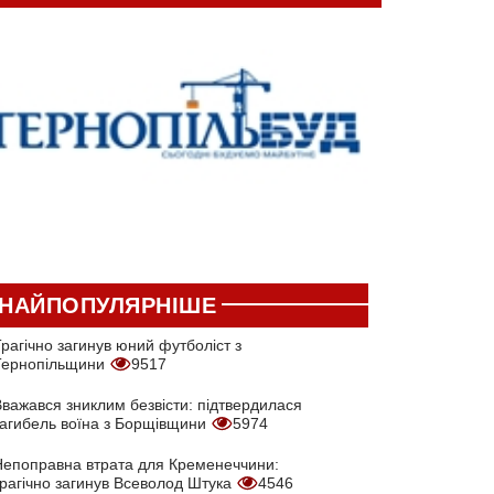
НАЙПОПУЛЯРНІШЕ
рагічно загинув юний футболіст з
Тернопільщини
9517
Вважався зниклим безвісти: підтвердилася
загибель воїна з Борщівщини
5974
Непоправна втрата для Кременеччини:
трагічно загинув Всеволод Штука
4546