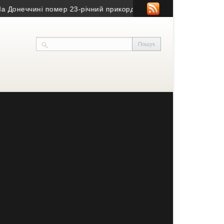
еччині помер 23-річний прикордонник з Тернопільщини
• Ексго