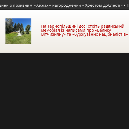
з позивним «Хижак» нагороджений «Хрестом доблесті»
• На Дон
На Тернопільщині досі стоїть радянський
меморіал із написами про «Велику
Вітчизняну» та «буржуазних націоналістів»