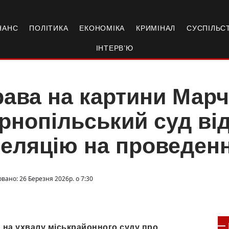
НАНС
ПОЛІТИКА
ЕКОНОМІКА
КРИМІНАЛ
СУСПІЛЬС
ІНТЕРВ’Ю
ава на картини Марч
рнопільський суд ві
еляцію на проведен
вано: 26 Березня 2026р. о 7:30
 на ухвалу міськрайонного суду про