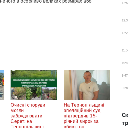
неного в особливо великих розмірах або
12:5
12:3
12:2
11:0
10:4
9:47
9:28
Очисні споруди
На Тернопільщині
могли
апеляційний суд
Ск
забруднювати
підтвердив 15-
Серет: на
річний вирок за
тр
Тернопільщині
вбивство