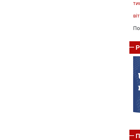
ти
віт
По
П