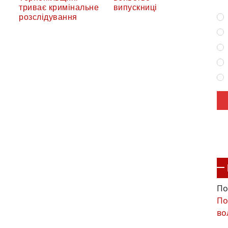
триває кримінальне
випускниці
розслідування
По
По
во