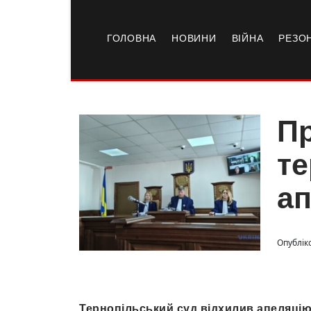
ГОЛОВНА
НОВИНИ
ВІЙНА
РЕЗО
Пр
те
ап
Опубліко
Тернопільський суд відхилив апеляцію