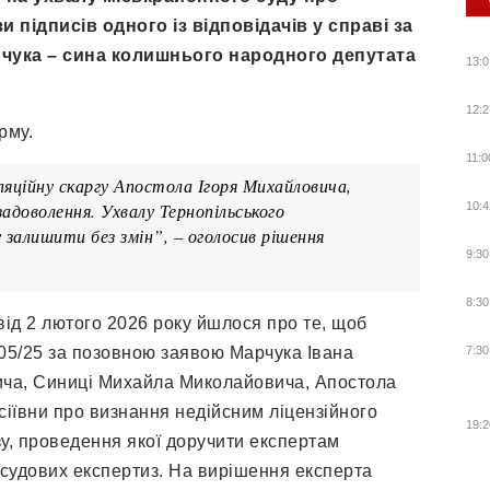
підписів одного із відповідачів у справі за
чука – сина колишнього народного депутата
13:0
12:2
рму.
11:0
ляційну скаргу Апостола Ігоря Михайловича,
адоволення. Ухвалу Тернопільського
10:4
у залишити без змін”, – оголосив рішення
9:30
8:30
від 2 лютого 2026 року йшлося про те, щоб
205/25 за позовною заявою Марчука Івана
7:30
ича, Синиці Михайла Миколайовича, Апостола
іївни про визнання недійсним ліцензійного
19:2
зу, проведення якої доручити експертам
 судових експертиз. На вирішення експерта