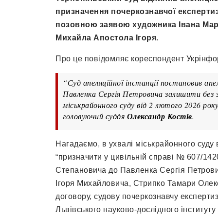
призначення почеркознавчої експертизи 
позовною заявою художника Івана Мар
Михайла Апостола Ігоря.
Про це повідомляє кореспондент Укрінфо
“Суд апеляційної інстанції постановив апе
Павленка Сергія Петровича залишити без з
міськрайонного суду від 2 лютого 2026 рок
головуючий суддя
Олександр Костів
.
Нагадаємо, в ухвалі міськрайонного суду 
“призначити у цивільній справі № 607/14
Степановича до Павленка Сергія Петров
Ігоря Михайловича, Стрипко Тамари Олекс
договору, судову почеркознавчу експерти
Львівського науково-дослідного інституту