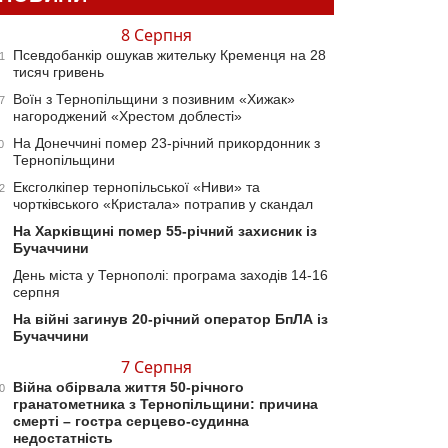
8 Серпня
Псевдобанкір ошукав жительку Кременця на 28
1
тисяч гривень
Воїн з Тернопільщини з позивним «Хижак»
7
нагороджений «Хрестом доблесті»
На Донеччині помер 23-річний прикордонник з
0
Тернопільщини
Ексголкіпер тернопільської «Ниви» та
2
чортківського «Кристала» потрапив у скандал
На Харківщині помер 55-річний захисник із
Бучаччини
День міста у Тернополі: програма заходів 14-16
серпня
На війні загинув 20-річний оператор БпЛА із
Бучаччини
7 Серпня
Війна обірвала життя 50-річного
0
гранатометника з Тернопільщини: причина
смерті – гостра серцево-судинна
недостатність