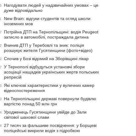
Нагодувати людей у надзвичайних умовах – це
5
дуже відповідально
New Brain: відгуки студентів та огляд школи
1
іноземних мов
Потрійна ДТП на Тернопільщині: водія Peugeot
7
затисло в автомобілі, постраждала дитина
Вчинив ДТП у Теребовлі та зник: поліція
2
розшукує жителя Гусятинщини (фото+відео)
Спочив у Бозі відомий на Зборівщині лікар
0
У Тернополі відбудуться установчі збори
7
асоціації нащадків українських жертв польських
репресій
Які ключові характеристики у вуличних камер
3
відеоспостереження
На Тернопільщині державі повернули будівлю
0
вартістю понад 50 млн грн
Уродженець Гусятинщини увійде до Зали
4
світової шахової слави
27 тисяч за фальшиве посвідчення: у Борщеві
4
поліцейські викрили водія з підробкою