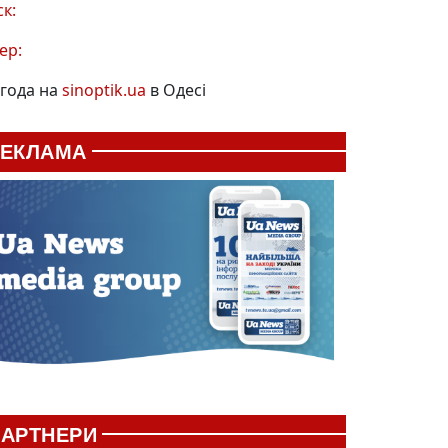
ск:
ер:
года на
sinoptik.ua
в Одесі
РЕКЛАМА
АРТНЕРИ