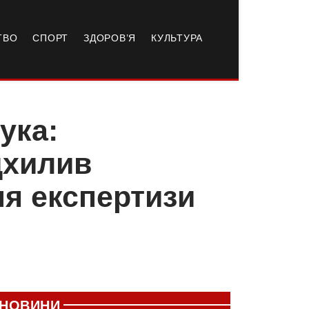
ТВО
СПОРТ
ЗДОРОВ’Я
КУЛЬТУРА
ука:
дхилив
ня експертизи
НОВИНИ