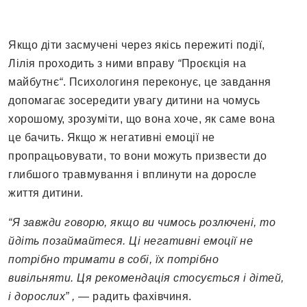
Якщо діти засмучені через якісь пережиті події,
Лілія проходить з ними вправу
“
Проєкція на
майбутнє
“
. Психологиня переконує, це завдання
допомагає зосередити увагу дитини на чомусь
хорошому, зрозуміти, що вона хоче, як саме вона
це бачить. Якщо ж негативні емоції не
пропрацьовувати, то вони можуть призвести до
глибшого травмування і вплинути на доросле
життя дитини.
“Я завжди говорю, якщо ви чимось розлючені, то
йдіть позаймайтеся. Ці негативні емоції не
потрібно тримати в собі, їх потрібно
вивільняти. Ця рекомендація стосується і дітей,
і дорослих” ,
— радить фахівчиня.