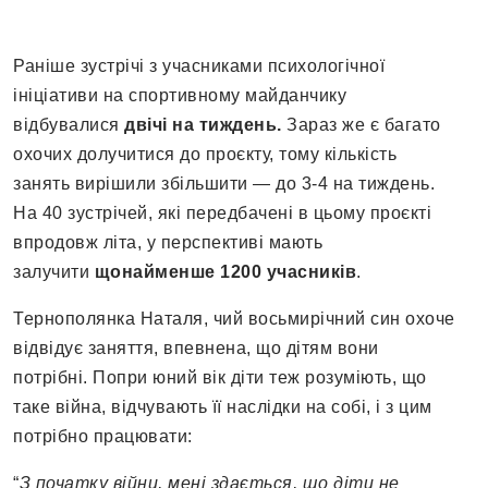
Раніше зустрічі з учасниками психологічної
ініціативи на спортивному майданчику
відбувалися
двічі на тиждень.
Зараз же є багато
охочих долучитися до проєкту, тому кількість
занять вирішили збільшити — до 3-4 на тиждень.
На 40 зустрічей, які передбачені в цьому проєкті
впродовж літа, у перспективі мають
залучити
щонайменше 1200 учасників
.
Тернополянка Наталя, чий восьмирічний син охоче
відвідує заняття, впевнена, що дітям вони
потрібні. Попри юний вік діти теж розуміють, що
таке війна, відчувають її наслідки на собі, і з цим
потрібно працювати:
“
З початку війни, мені здається, що діти не