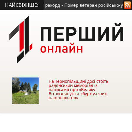
НАЙСВІЖІШЕ:
температурний рекорд
• Помер ветеран російсько-української
На Тернопільщині досі стоїть
радянський меморіал із
написами про «Велику
Вітчизняну» та «буржуазних
націоналістів»