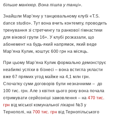
більше манікюр. Вона пішла у танці».
Знайшли Мар’яну у танцювальному клубі «T.S.
dance studio». Тут вона вчить контемпу, проводить
тренування зі стретчингу та ранкової гімнастики
для вікової групи 16+. У клубі розказали, що
абонемент на будь-який напрямок, який веде
Мар’яна Кулик, коштує 600 грн на місяць.
При цьому Мар’яна Кулик формально демонструє
неабиякі успіхи в бізнесі – вона встигла укласти
вже 67 прямих угод майже на 4,1 млн грн.
Спочатку суми договорів були незначними – до
100 тис. грн. Але з квітня цього року вона почала
отримувати серйозніші замовлення – на
470 тис.
грн
від міської комунальної лікарні №3 у
Тернополі, на
700 тис. грн
від Тернопільського