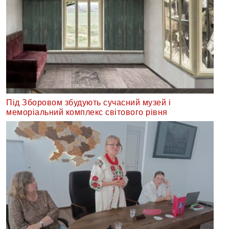
Під Зборовом збудують сучасний музей і
меморіальний комплекс світового рівня