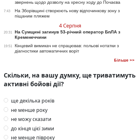
звернень щодо дозволу на хресну ходу до Почаєва
На Зборівщині створюють нову відпочинкову зону з
7:43
піщаним пляжем
4 Серпня
На Сумщині загинув 53-річний оператор БпЛА з
20:31
Кременеччини
Кінцевий вимикач не спрацював: польові нотатки з
19:51
діагностики автоматичних воріт
Більше >>
Скільки, на вашу думку, ще триватимуть
активні бойові дії?
ще декілька років
не менше року
не можу сказати
до кінця цієї зими
не менше півроку