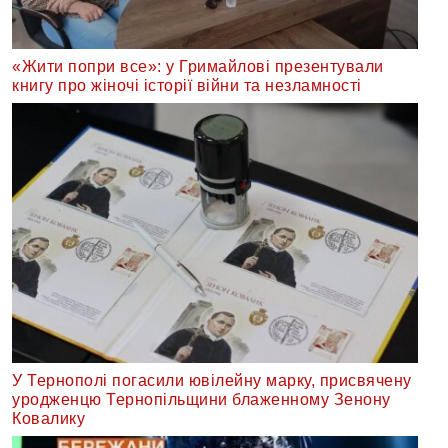
«Жити попри все»: у Гримайлові презентували
книгу про жіночі історії війни та незламності
У Тернополі погасили ювілейну марку, присвячену
уродженцю Тернопільщини блаженному Зенону
Ковалику