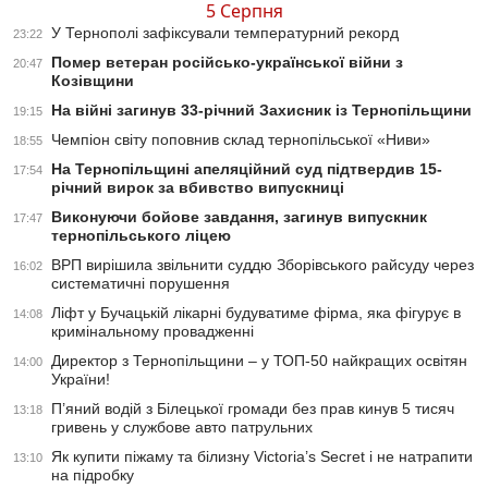
5 Серпня
У Тернополі зафіксували температурний рекорд
23:22
Помер ветеран російсько-української війни з
20:47
Козівщини
На війні загинув 33-річний Захисник із Тернопільщини
19:15
Чемпіон світу поповнив склад тернопільської «Ниви»
18:55
На Тернопільщині апеляційний суд підтвердив 15-
17:54
річний вирок за вбивство випускниці
Виконуючи бойове завдання, загинув випускник
17:47
тернопільського ліцею
ВРП вирішила звільнити суддю Зборівського райсуду через
16:02
систематичні порушення
Ліфт у Бучацькій лікарні будуватиме фірма, яка фігурує в
14:08
кримінальному провадженні
Директор з Тернопільщини – у ТОП-50 найкращих освітян
14:00
України!
П’яний водій з Білецької громади без прав кинув 5 тисяч
13:18
гривень у службове авто патрульних
Як купити піжаму та білизну Victoria’s Secret і не натрапити
13:10
на підробку