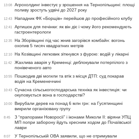
Агрохолдинг інвестує у зрошення на Тернопільщині: площі
13:08
поливу зростуть удвічі до 2027 року
Нападник ФК «Борщів» перейшов до професійного клубу
12:43
Артишок для печінки: як він діє і чому його рекомендують
12:41
гастроентерологи
На Зборівщині під час жнив загорівся комбайн: вогонь
12:35
охопив 5 тисяч квадратних метрів
На Козівщині легковик зіткнувся з фурою: водій у лікарні
12:10
Жахлива аварія у Кременці: деблокували потерпілого з
11:42
понівеченого авто
Пошкодив дві могили та втік з місця ДТП: суд покарав
10:55
водія на Кременеччині
Сучасна сільськогосподарська техніка як інвестиція: чи
10:43
окуповується вона в господарстві?
Вирубали дерев на понад 6 млн грн: на Гусятинщині
10:00
викрили організовану групу
З “прапорами Новоросії” і іконами Миколи ІІ: віряни УПЦ
8:45
МП попри заборону йдуть хресним ходом до Почаївської
лаври
У Тернопільській ОВА заявили, що не отримували
8:07