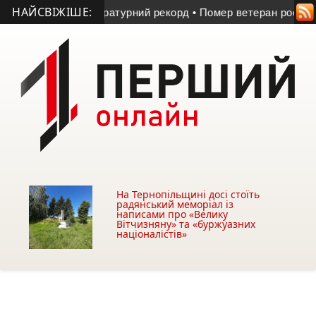
НАЙСВІЖІШЕ:
ували температурний рекорд
• Помер ветеран російсько-украї
На Тернопільщині досі стоїть
радянський меморіал із
написами про «Велику
Вітчизняну» та «буржуазних
націоналістів»