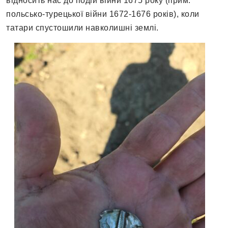
відносить нас до подій війни 1675 року (прим.
польсько-турецької війни 1672-1676 років), коли
татари спустошили навколишні землі.