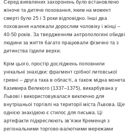
Серед виявлених захоронень було встановлено
жіноче та дитяче поховання, яким на момент
смерті було 25 і 3 роки відповідно. Інші два
поховання належали дорослим чоловіку і жінці –
40-50 років. За твердженням антропологині обидві
людини за життя багато працювали фізично та з
дитинства їздили верхи.
Крім цього, простір досліджень поповнили
унікальні знахідки: фрагмент срібної литовської
гривні – друга така в області, а також мідна монета
Казимира Великого (1337–1375), викарбувана у
Львові і використовувалася виключно для
внутрішньої торгівлі на території міста Львова. Ще
однією знахідкою є стилос для письма. Ці
артефакти підкреслюють зв’язки Кременця з
регіональними торгово-валютними мережами