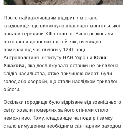
Проте найважливішим відкриттям стало
кладовище, що виникнуло внаслідок монгольської
навали середини XIII століття. Вчені розкопали
поховання дорослих і дітей, які, очевидно,
померли під час облоги у 1241 році.
Антропологиня Інституту НАН України
Юлія
Ушакова
, яка досліджувала останки не виявлена
слідів насильства, отже причиною смерті були
голод або хвороби, що стали наслідком тривалої
облоги.
Оскільки городище було відрізане від зовнішнього
світу, ховати померлих за його стінами стало
неможливо. Тому, кладовище на подвір’ї замку
стало вимушеним необхідним санітарним заходом.