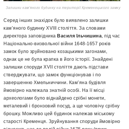
Залишки кам’яного будинку на території Кременецького замку
Серед інших знахідок було виявлено залишки
кам’яного будинку XVIII століття. За словами
директора заповідника
Василя Ільчишина
, під час
Національно-визвольної війни 1648-1657 років
замок було зруйновано козацькими загонами,
однак це не була крапка в його історії. Знайдені
залишки споруди XVII століття дають підстави
стверджувати, що замок функціонував і по
завершенню Хмельниччини. Кам’яна будівля
ймовірно належала знатній особі. На її місці
археологами було віднайдено срібні монети,
металевий і бронзовий посуд, а ще чоловічу срібну
брошку. Можливо цей будинок належав міському
старості Кременця. Зруйнування споруди ймовірно