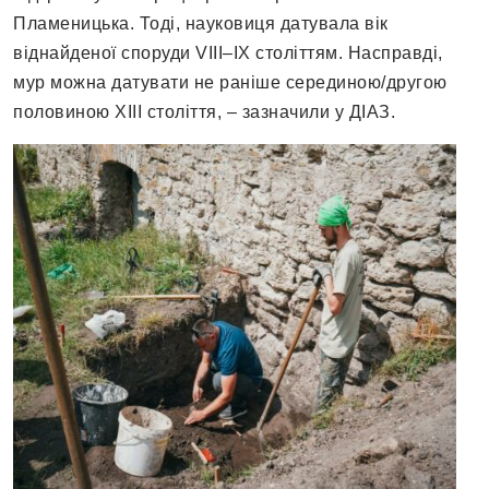
Пламеницька. Тоді, науковиця датувала вік
віднайденої споруди VIII–IX століттям. Насправді,
мур можна датувати не раніше серединою/другою
половиною ХІІІ століття, – зазначили у ДІАЗ.