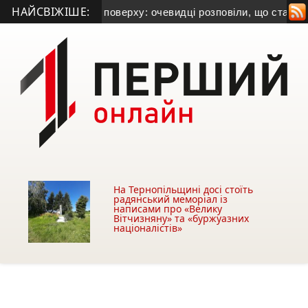
НАЙСВІЖІШЕ:
з вікна п’ятого поверху: очевидці розповіли, що сталося
• Ма
На Тернопільщині досі стоїть
радянський меморіал із
написами про «Велику
Вітчизняну» та «буржуазних
націоналістів»