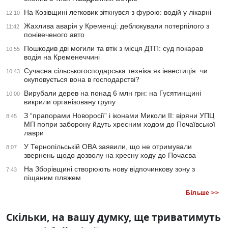
На Козівщині легковик зіткнувся з фурою: водій у лікарні
12:10
Жахлива аварія у Кременці: деблокували потерпілого з
11:42
понівеченого авто
Пошкодив дві могили та втік з місця ДТП: суд покарав
10:55
водія на Кременеччині
Сучасна сільськогосподарська техніка як інвестиція: чи
10:43
окуповується вона в господарстві?
Вирубали дерев на понад 6 млн грн: на Гусятинщині
10:00
викрили організовану групу
З “прапорами Новоросії” і іконами Миколи ІІ: віряни УПЦ
8:45
МП попри заборону йдуть хресним ходом до Почаївської
лаври
У Тернопільській ОВА заявили, що не отримували
8:07
звернень щодо дозволу на хресну ходу до Почаєва
На Зборівщині створюють нову відпочинкову зону з
7:43
піщаним пляжем
Більше >>
Скільки, на вашу думку, ще триватимуть