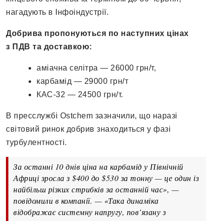
нагадують в Інфоіндустрії.
Добрива пропонуються по наступних цінах
з ПДВ та доставкою:
аміачна селітра — 26000 грн/т,
карбамід — 29000 грн/т
КАС-32 — 24500 грн/т.
В пресслужбі Ostchem зазначили, що наразі
світовий ринок добрив знаходиться у фазі
турбулентності.
За останні 10 днів ціна на карбамід у Північній
Африці зросла з $400 до $530 за тонну — це один із
найбільш різких стрибків за останній час», —
повідомили в компанії. — «Така динаміка
відображає системну напругу, пов’язану з