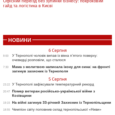
Офісний переїзд без зупинки бізнесу: покроковий
гайд та логістика в Києві
НОВИНИ
6 Серпня
У Тернополі чоловік випав із вікна п’ятого поверху:
8:00
очевидці розповіли, що сталося
Мама з молитвою написала ікону для сина: на фронті
7:30
загинув захисник із Тернополя
5 Серпня
У Тернополі зафіксували температурний рекорд
23:22
Помер ветеран російсько-української війни з
20:47
Козівщини
На війні загинув 33-річний Захисник із Тернопільщини
19:15
Чемпіон світу поповнив склад тернопільської «Ниви»
18:55