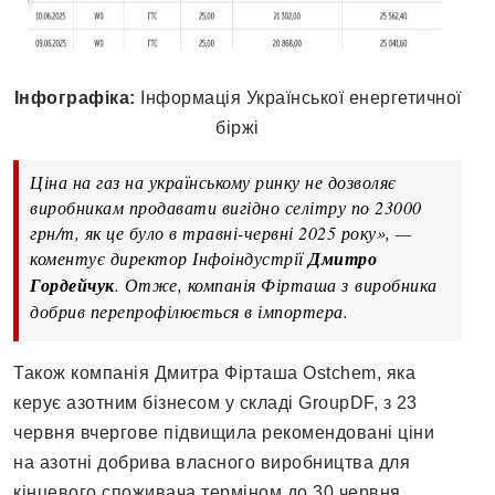
Інфографіка:
Інформація Української енергетичної
біржі
Ціна на газ на українському ринку не дозволяє
виробникам продавати вигідно селітру по 23000
грн/т, як це було в травні-червні 2025 року», —
коментує директор Інфоіндустрії
Дмитро
Гордейчук
. Отже, компанія Фірташа з виробника
добрив перепрофілюється в імпортера.
Також компанія Дмитра Фірташа Ostchem, яка
керує азотним бізнесом у складі GroupDF, з 23
червня вчергове підвищила рекомендовані ціни
на азотні добрива власного виробництва для
кінцевого споживача терміном до 30 червня,