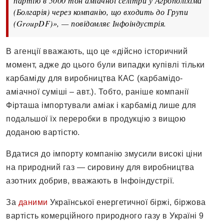
партію в 5000 тон аміачної селітри у Агрополіхіма
(Болгарія) через компанію, що входить до Групи
(GroupDF)», — повідомляє Інфоіндустрія.
В агенції вважають, що це «дійсно історичний
момент, адже до цього були випадки купівлі тільки
карбаміду для виробництва КАС (карбамідо-
аміачної суміші – авт.). Тобто, раніше компанії
Фірташа імпортували аміак і карбамід лише для
подальшої їх переробки в продукцію з вищою
доданою вартістю.
Вдатися до імпорту компанію змусили високі ціни
на природний газ — сировину для виробництва
азотних добрив, вважають в Інфоіндустрії.
За
даними
Української енергетичної біржі, біржова
вартість комерційного природного газу в Україні 9