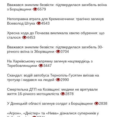
Вважався зниклим безвісти: підтвердилася загибель воїна
з Борщівщини
5579
Непоправна втрата для Кременеччини: трагічно загинув
Всеволод Штука
4543
Хресна хода до Почаєва викликала хвилю обурення: що
сталося
4453
Вважався зниклим безвісти: підтвердилася загибель 30-
річного воїна із Зборівщини
3704
На Харківському напрямку загинув нацгвардієць з
Теребовлянщини
3447
Скандал: водій автобуса Тернопіль-Гусятин виїхав на
тротуар і кидався на людей
2990
Смертельна ДТП на Козівщині: медики не врятували
життя 16-річного мотоцикліста
2878
У Донецькій області загинув солдат з Борщівщини
2838
«Агрон», «Дністер» та «Нива» дізналися суперників у