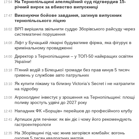
На Тернопільщині апеляційний суд підтвердив 15-
17:54
річний вирок за вбивство випускниці
Виконуючи бойове завдання, загинув випускник
17:47
тернопільського ліцею
ВРП вирішила звільнити суддю Зборівського райсуду через
16:02
систематичні порушення
Ліфт у Бучацькій лікарні будуватиме фірма, яка фігурує в
14:08
кримінальному провадженні
Директор з Тернопільщини – у ТОП-50 найкращих освітян
14:00
України!
П’яний водій з Білецької громади без прав кинув 5 тисяч
13:18
гривень у службове авто патрульних
Як купити піжаму та білизну Victoria’s Secret і не натрапити
13:10
на підробку
Агрохолдинг інвестує у зрошення на Тернопільщині: площі
13:08
поливу зростуть удвічі до 2027 року
Нападник ФК «Борщів» перейшов до професійного клубу
12:43
Артишок для печінки: як він діє і чому його рекомендують
12:41
гастроентерологи
На Зборівщині під час жнив загорівся комбайн: вогонь
12:35
охопив 5 тисяч квадратних метрів