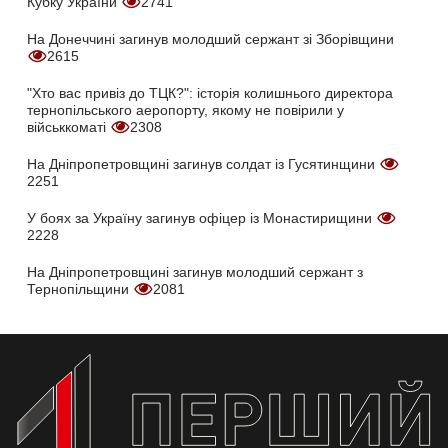
Кубку України
2741
На Донеччині загинув молодший сержант зі Зборівщини
2615
"Хто вас привіз до ТЦК?": історія колишнього директора
тернопільського аеропорту, якому не повірили у
військкоматі
2308
На Дніпропетровщині загинув солдат із Гусятинщини
2251
У боях за Україну загинув офіцер із Монастирищини
2228
На Дніпропетровщині загинув молодший сержант з
Тернопільщини
2081