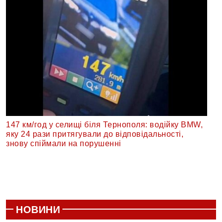
147 км/год у селищі біля Тернополя: водійку BMW,
яку 24 рази притягували до відповідальності,
знову спіймали на порушенні
НОВИНИ