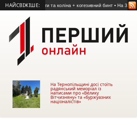
НАЙСВІЖІШЕ:
вибрати для ноги та коліна + когезивний бинт
• На 33-му роц
На Тернопільщині досі стоїть
радянський меморіал із
написами про «Велику
Вітчизняну» та «буржуазних
націоналістів»