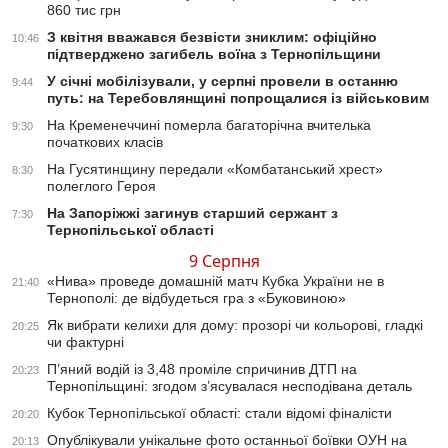
860 тис грн
З квітня вважався безвісти зниклим: офіційно
10:46
підтверджено загибель воїна з Тернопільщини
У січні мобілізували, у серпні провели в останню
9:44
путь: на Теребовлянщині попрощалися із військовим
На Кременеччині померла багаторічна вчителька
9:30
початкових класів
На Гусятинщину передали «Комбатанський хрест»
8:30
полеглого Героя
На Запоріжжі загинув старший сержант з
7:30
Тернопільської області
9 Серпня
«Нива» проведе домашній матч Кубка України не в
21:40
Тернополі: де відбудеться гра з «Буковиною»
Як вибрати келихи для дому: прозорі чи кольорові, гладкі
20:25
чи фактурні
П’яний водій із 3,48 проміле спричинив ДТП на
20:23
Тернопільщині: згодом з’ясувалася несподівана деталь
Кубок Тернопільської області: стали відомі фіналісти
20:20
Опублікували унікальне фото останньої боївки ОУН на
20:13