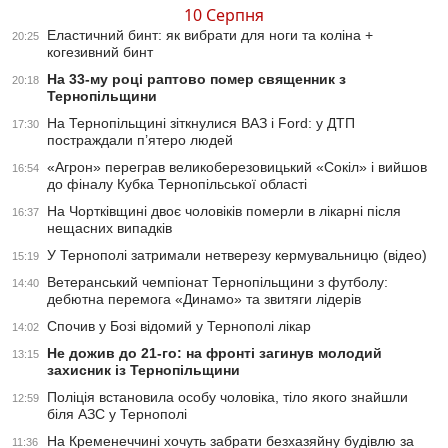
10 Серпня
Еластичний бинт: як вибрати для ноги та коліна +
20:25
когезивний бинт
На 33-му році раптово помер священник з
20:18
Тернопільщини
На Тернопільщині зіткнулися ВАЗ і Ford: у ДТП
17:30
постраждали п’ятеро людей
«Агрон» переграв великоберезовицький «Сокіл» і вийшов
16:54
до фіналу Кубка Тернопільської області
На Чортківщині двоє чоловіків померли в лікарні після
16:37
нещасних випадків
У Тернополі затримали нетверезу кермувальницю (відео)
15:19
Ветеранський чемпіонат Тернопільщини з футболу:
14:40
дебютна перемога «Динамо» та звитяги лідерів
Спочив у Бозі відомий у Тернополі лікар
14:02
Не дожив до 21-го: на фронті загинув молодий
13:15
захисник із Тернопільщини
Поліція встановила особу чоловіка, тіло якого знайшли
12:59
біля АЗС у Тернополі
На Кременеччині хочуть забрати безхазяйну будівлю за
11:36