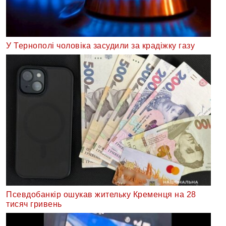
У Тернополі чоловіка засудили за крадіжку газу
Псевдобанкір ошукав жительку Кременця на 28
тисяч гривень