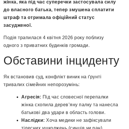
жінка, яка під час суперечки застосувала силу
до власного батька, тепер змушена сплатити
штраф та отримала офіційний статус
засудженої.
Подія трапилася 4 квітня 2026 року поблизу
одного з приватних будинків громади.
Обставини інциденту
Як встановив суд, конфлікт виник на ґрунті
тривалих сімейних непорозумінь:
Агресія:
Під час словесної перепалки
жінка схопила дерев’яну палку та нанесла
батькові два удари в область голови.
Наслідки:
Хоча медики не зафіксували
тілесних ушкоджень (синців чи ран),