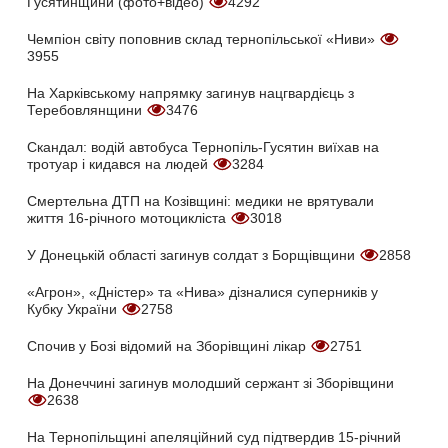
Гусятинщини (фото+відео)
4292
Чемпіон світу поповнив склад тернопільської «Ниви»
3955
На Харківському напрямку загинув нацгвардієць з
Теребовлянщини
3476
Скандал: водій автобуса Тернопіль-Гусятин виїхав на
тротуар і кидався на людей
3284
Смертельна ДТП на Козівщині: медики не врятували
життя 16-річного мотоцикліста
3018
У Донецькій області загинув солдат з Борщівщини
2858
«Агрон», «Дністер» та «Нива» дізналися суперників у
Кубку України
2758
Спочив у Бозі відомий на Зборівщині лікар
2751
На Донеччині загинув молодший сержант зі Зборівщини
2638
На Тернопільщині апеляційний суд підтвердив 15-річний