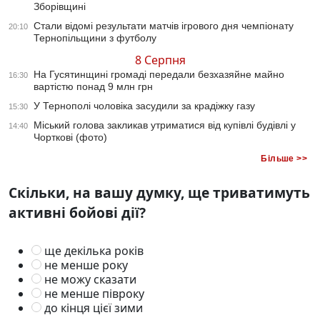
Зборівщині
Стали відомі результати матчів ігрового дня чемпіонату
20:10
Тернопільщини з футболу
8 Серпня
На Гусятинщині громаді передали безхазяйне майно
16:30
вартістю понад 9 млн грн
У Тернополі чоловіка засудили за крадіжку газу
15:30
Міський голова закликав утриматися від купівлі будівлі у
14:40
Чорткові (фото)
Більше >>
Скільки, на вашу думку, ще триватимуть
активні бойові дії?
ще декілька років
не менше року
не можу сказати
не менше півроку
до кінця цієї зими