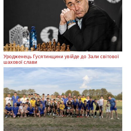
Уродженець Гусятинщини увійде до Зали світової
шахової слави