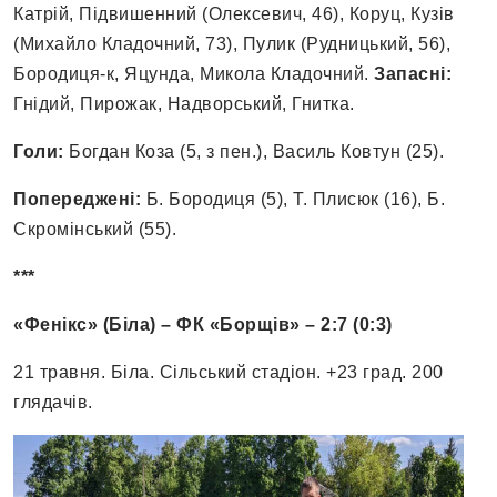
Катрій, Підвишенний (Олексевич, 46), Коруц, Кузів
(Михайло Кладочний, 73), Пулик (Рудницький, 56),
Бородиця-к, Яцунда, Микола Кладочний.
Запасні:
Гнідий, Пирожак, Надворський, Гнитка.
Голи:
Богдан Коза (5, з пен.), Василь Ковтун (25).
Попереджені:
Б. Бородиця (5), Т. Плисюк (16), Б.
Скромінський (55).
***
«Фенікс» (Біла) – ФК «Борщів» –
2
:
7
(
0
:
3
)
21 травня. Біла. Сільський стадіон. +23 град. 200
глядачів.