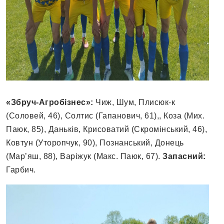
«Збруч-Агробізнес»:
Чиж, Шум, Плисюк-к
(Соловей, 46), Солтис (Гапанович, 61),, Коза (Мих.
Паюк, 85), Даньків, Крисоватий (Скромінський, 46),
Ковтун (Уторопчук, 90), Познанський, Донець
(Мар’яш, 88), Варіжук (Макс. Паюк, 67).
Запасний:
Гарбич.