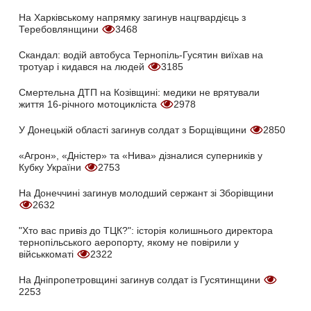
На Харківському напрямку загинув нацгвардієць з
Теребовлянщини
3468
Скандал: водій автобуса Тернопіль-Гусятин виїхав на
тротуар і кидався на людей
3185
Смертельна ДТП на Козівщині: медики не врятували
життя 16-річного мотоцикліста
2978
У Донецькій області загинув солдат з Борщівщини
2850
«Агрон», «Дністер» та «Нива» дізналися суперників у
Кубку України
2753
На Донеччині загинув молодший сержант зі Зборівщини
2632
"Хто вас привіз до ТЦК?": історія колишнього директора
тернопільського аеропорту, якому не повірили у
військкоматі
2322
На Дніпропетровщині загинув солдат із Гусятинщини
2253