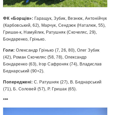
ФК «Борщів»:
Гаращук, Зубик, Везнюк, Антонійчук
(Карбовський, 62), Марчук, Сендзюк (Наталюк, 55),
Гришак-к, Намуйлик, Ратушняк (Скочеляс, 29),
Бондаренко, Грінько.
Голи:
Олександр Грінько (7, 26, 80), Олег Зубик
(42), Роман Скочеляс (58, 78), Олександр
Бондаренко (63), Ігор Сафроняк (74), Владислав
Беднарський (90+2).
Попереджені:
С. Ратушняк (27), В. Беднарський
(71), Б. Соловей (57), Р. Гришак (65).
***