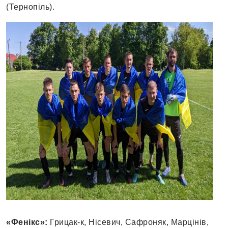
(Тернопіль).
«Фенікс»:
Грицак-к, Нісевич, Сафроняк, Марцінів,