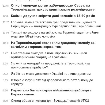
Очисні споруди могли забруднювати Серет: на
12:54
Тернопільщині триває кримінальне розслідування
Кабмін доручив звірити дані чоловіків 18-60 років
12:39
Гольова заміна та яскрава гра: представники Бучача та
12:23
Борщівщини – найкращі у турі першої ліги Тернопільщини
Три дні не виходив на зв’язок: на Тернопільщині знайшли
11:04
мертвим 58-річного чоловіка
На Тернопільщині оголосили дводенну жалобу за
10:48
загиблим старшим сержантом
Смертельна знахідка в полі: піротехніки знищили
9:47
артилерійський снаряд на Бучаччині
Як купити комерційну нерухомість в Тернополі, яка
9:28
приноситиме прибуток?
Як бізнес може допомогти Україні не лише донатом
9:22
Історія Азову: шлях від добровольчого батальйону до
9:15
корпусу
Перестало битися серце військовослужбовця з
8:30
Бережанщини
Синод обрав єпископа для Бучацької єпархії УГКЦ
8:00