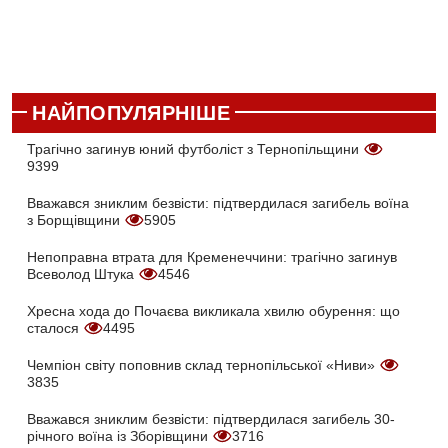
НАЙПОПУЛЯРНІШЕ
Трагічно загинув юний футболіст з Тернопільщини
9399
Вважався зниклим безвісти: підтвердилася загибель воїна
з Борщівщини
5905
Непоправна втрата для Кременеччини: трагічно загинув
Всеволод Штука
4546
Хресна хода до Почаєва викликала хвилю обурення: що
сталося
4495
Чемпіон світу поповнив склад тернопільської «Ниви»
3835
Вважався зниклим безвісти: підтвердилася загибель 30-
річного воїна із Зборівщини
3716