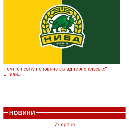
Чемпіон світу поповнив склад тернопільської
«Ниви»
НОВИНИ
7 Серпня