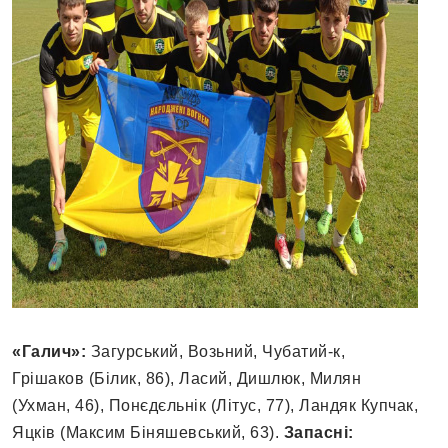
«Галич»:
Загурський, Возьний, Чубатий-к,
Грішаков (Білик, 86), Ласий, Дишлюк, Милян
(Ухман, 46), Понєдєльнік (Літус, 77), Ландяк Купчак,
Яцків (Максим Біняшевський, 63).
Запасні: