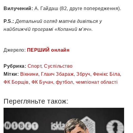
Вилучений:
А. Гайдаш (82, друге попередження).
P.S.:
Детальний огляд матчів дивіться у
найближчій програмі «Копаний м’яч».
Джерело:
ПЕРШИЙ онлайн
Рубрика:
Спорт
,
Суспільство
Мітки:
Вікнини
,
Глаич Збараж
,
Збруч
,
Фенікс Біла
,
ФК Борщів
,
ФК Бучач
,
футбол
,
чемпіонат області
Перегляньте також: