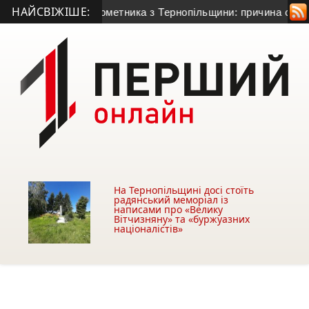
НАЙСВІЖІШЕ:
о гранатометника з Тернопільщини: причина смерті – гостра с
На Тернопільщині досі стоїть
радянський меморіал із
написами про «Велику
Вітчизняну» та «буржуазних
націоналістів»