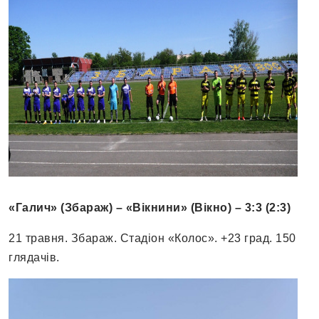
«Галич» (Збараж) – «Вікнини» (Вікно) –
3
:
3
(
2
:
3
)
21 травня. Збараж. Стадіон «Колос». +23 град. 150
глядачів.