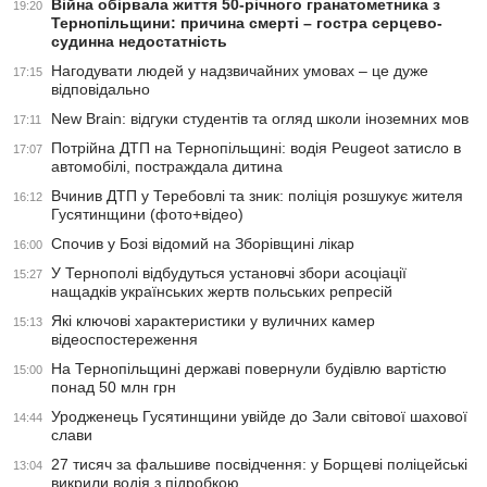
Війна обірвала життя 50-річного гранатометника з
19:20
Тернопільщини: причина смерті – гостра серцево-
судинна недостатність
Нагодувати людей у надзвичайних умовах – це дуже
17:15
відповідально
New Brain: відгуки студентів та огляд школи іноземних мов
17:11
Потрійна ДТП на Тернопільщині: водія Peugeot затисло в
17:07
автомобілі, постраждала дитина
Вчинив ДТП у Теребовлі та зник: поліція розшукує жителя
16:12
Гусятинщини (фото+відео)
Спочив у Бозі відомий на Зборівщині лікар
16:00
У Тернополі відбудуться установчі збори асоціації
15:27
нащадків українських жертв польських репресій
Які ключові характеристики у вуличних камер
15:13
відеоспостереження
На Тернопільщині державі повернули будівлю вартістю
15:00
понад 50 млн грн
Уродженець Гусятинщини увійде до Зали світової шахової
14:44
слави
27 тисяч за фальшиве посвідчення: у Борщеві поліцейські
13:04
викрили водія з підробкою