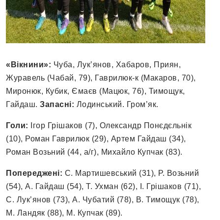
«Вікнини»:
Чуба, Лук’янов, Хабаров, Приян,
Журавель (Чабай, 79), Гаврилюк-к (Макаров, 70),
Миронюк, Кубик, Ємаєв (Мацюк, 76), Тимощук,
Гайдаш.
Запасні:
Лодинський. Гром’як.
Голи:
Ігор Грішаков (7), Олександр Понєдєльнік
(10), Роман Гаврилюк (29), Артем Гайдаш (34),
Роман Возьний (44, а/г), Михайло Купчак (83).
Попереджені:
С. Мартишевський (31), Р. Возьний
(54), А. Гайдаш (54), Т. Ухман (62), І. Грішаков (71),
С. Лук’янов (73), А. Чубатий (78), В. Тимощук (78),
М. Ландяк (88), М. Купчак (89).