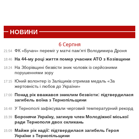
НОВИНИ
6 Серпня
ФК «Бучач» переміг у матчі пам’яті Володимира Дроня
21:54
На 44-му році життя помер учасник АТО з Козівщини
18:46
На Зборівщині безвісти зник чоловік із серйозними
18:24
порушеннями зору
Юний волонтер із Заліщиків отримав медаль «За
17:15
жертовність і любов до України»
Понад рік вважався зниклим безвісти: підтвердилася
17:00
загибель воїна з Тернопільщини
У Тернополі зафіксували черговий температурний рекорд
16:48
Боронячи Україну, загинув член Молодіжної міської
15:39
ради Тернополя двох скликань
Майже рік надії: підтвердилася загибель Героя
15:09
України з Тернопільщини