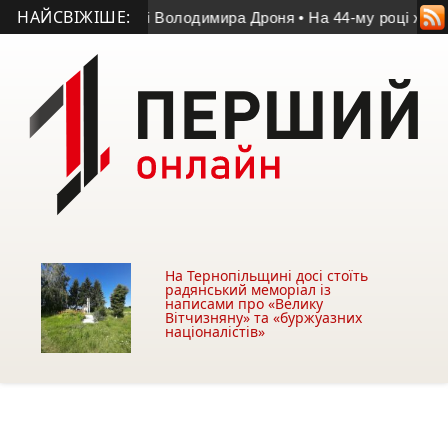
НАЙСВІЖІШЕ:
у матчі пам’яті Володимира Дроня
• На 44-му році життя пом
На Тернопільщині досі стоїть
радянський меморіал із
написами про «Велику
Вітчизняну» та «буржуазних
націоналістів»