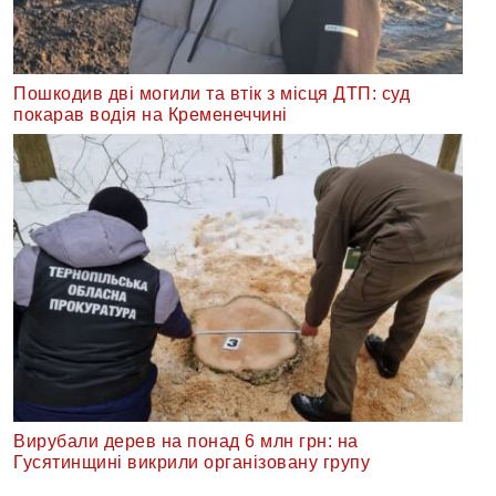
Пошкодив дві могили та втік з місця ДТП: суд
покарав водія на Кременеччині
Вирубали дерев на понад 6 млн грн: на
Гусятинщині викрили організовану групу