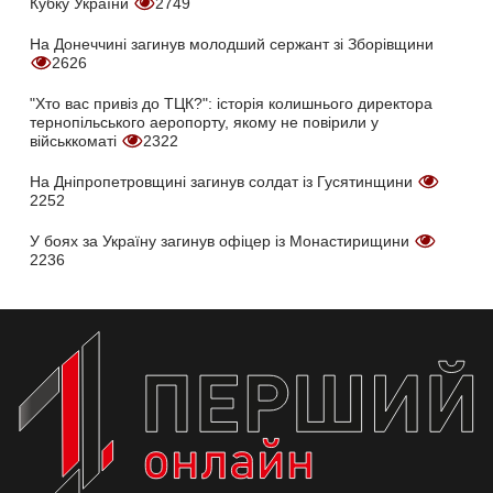
Кубку України
2749
На Донеччині загинув молодший сержант зі Зборівщини
2626
"Хто вас привіз до ТЦК?": історія колишнього директора
тернопільського аеропорту, якому не повірили у
військкоматі
2322
На Дніпропетровщині загинув солдат із Гусятинщини
2252
У боях за Україну загинув офіцер із Монастирищини
2236