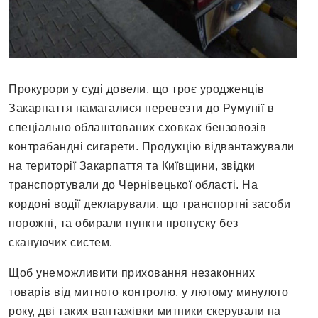
Прокурори у суді довели, що троє уродженців
Закарпаття намагалися перевезти до Румунії в
спеціально облаштованих сховках бензовозів
контрабандні сигарети. Продукцію відвантажували
на території Закарпаття та Київщини, звідки
транспортували до Чернівецької області. На
кордоні водії декларували, що транспортні засоби
порожні, та обирали пункти пропуску без
скануючих систем.
Щоб унеможливити приховання незаконних
товарів від митного контролю, у лютому минулого
року, дві таких вантажівки митники скерували на