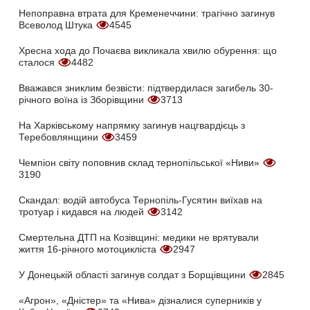
Непоправна втрата для Кременеччини: трагічно загинув
Всеволод Штука
4545
Хресна хода до Почаєва викликала хвилю обурення: що
сталося
4482
Вважався зниклим безвісти: підтвердилася загибель 30-
річного воїна із Зборівщини
3713
На Харківському напрямку загинув нацгвардієць з
Теребовлянщини
3459
Чемпіон світу поповнив склад тернопільської «Ниви»
3190
Скандал: водій автобуса Тернопіль-Гусятин виїхав на
тротуар і кидався на людей
3142
Смертельна ДТП на Козівщині: медики не врятували
життя 16-річного мотоцикліста
2947
У Донецькій області загинув солдат з Борщівщини
2845
«Агрон», «Дністер» та «Нива» дізналися суперників у