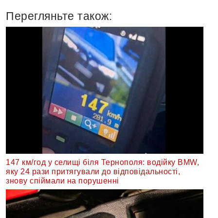
Перегляньте також:
147 км/год у селищі біля Тернополя: водійку BMW,
яку 24 рази притягували до відповідальності,
знову спіймали на порушенні