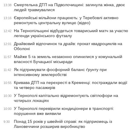
Смертельна ДТП на Підволочищині: загинула жінка, двоє
13:38
людей травмувалися
Європейські мільйони працюють: у Теребовлі активно
13:16
ремонтують центральну вулицю (відео)
На Тернопільщині відбудеться товариський матч за участю
12:42
легенди українського футзалу
Драйвовий відпочинок та драйв: прокат квадроциклів на
12:01
Оболоні
Майже 5 га земель незаконно опинилися у комунальній
11:57
власності Бучацької міськради
Як підтримувати фосфорний баланс ґрунту при
11:42
інтенсивному землеробстві
Кривава ДТП на перехресті в Кременці: постраждали водії
10:55
та четверо пасажирів
У Тернополі капітально відремонтують світлофори на
10:30
чотирьох локаціях
У Тернополі перевірили кондиціонери в транспорті:
10:00
порушення вже виявили
Понад 15 років у швейній справі: як підприємець із
9:30
Лановеччини розширив виробництво