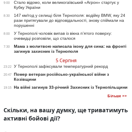
Стало відомо, коли великогаївський «Агрон» стартує у
9:00
Кубку України
147 км/год у селищі біля Тернополя: водійку BMW, яку 24
8:30
рази притягували до відповідальності, знову спіймали на
порушенні
У Тернополі чоловік випав із вікна п’ятого поверху:
8:00
очевидці розповіли, що сталося
Мама з молитвою написала ікону для сина: на фронті
7:30
загинув захисник із Тернополя
5 Серпня
У Тернополі зафіксували температурний рекорд
23:22
Помер ветеран російсько-української війни з
20:47
Козівщини
На війні загинув 33-річний Захисник із Тернопільщини
19:15
Більше >>
Скільки, на вашу думку, ще триватимуть
активні бойові дії?