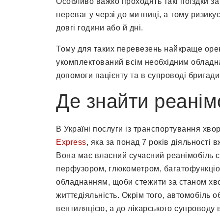
Особливо важко проходять такі поїздки за
переваг у черзі до митниці, а тому ризик
довгі години або й дні.
Тому для таких перевезень найкраще орен
укомплектований всім необхідним обладн
допомоги пацієнту та в супроводі бригади
Де знайти реанім
В Україні послуги із транспортування хв
Express
, яка за понад 7 років діяльності
Вона має власний сучасний реанімобіль 
перфузором, глюкометром, багатофункціо
обладнанням, щоби стежити за станом хвор
життєдіяльність. Окрім того, автомобіль 
вентиляцією, а до лікарського супроводу 