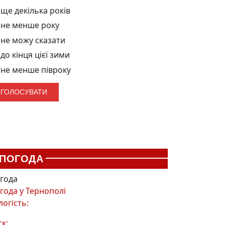
ще декілька років
не менше року
не можу сказати
до кінця цієї зими
не менше півроку
ПОГОДА
года
года у
Тернополі
логість:
ск: