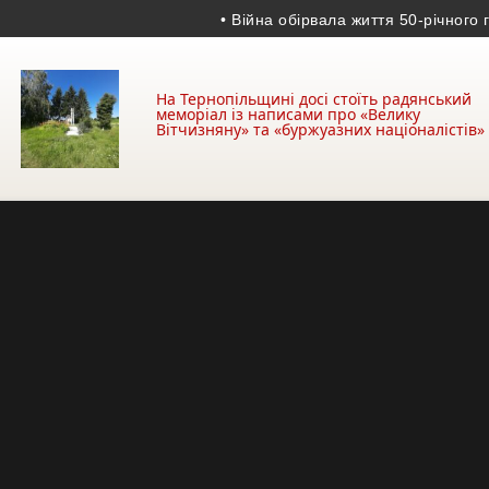
• Війна обірвала життя 50-річного гран
На Тернопільщині досі стоїть радянський
меморіал із написами про «Велику
Вітчизняну» та «буржуазних націоналістів»