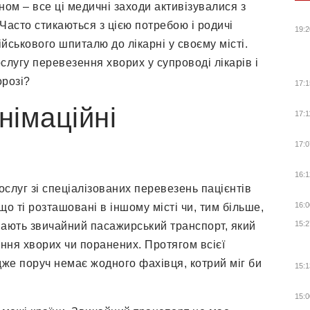
оном – все ці медичні заходи активізувалися з
асто стикаються з цією потребою і родичі
19:2
ійськового шпиталю до лікарні у своєму місті.
слугу перевезення хворих у супроводі лікарів і
орозі?
17:1
німаційні
17:1
17:0
16:1
ослуг зі спеціалізованих перевезень пацієнтів
16:0
о ті розташовані в іншому місті чи, тим більше,
15:2
мають звичайний пасажирський транспорт, який
ння хворих чи поранених. Протягом всієї
адже поруч немає жодного фахівця, котрий міг би
15:1
15:0