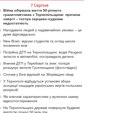
7 Серпня
Війна обірвала життя 50-річного
0
гранатометника з Тернопільщини: причина
смерті – гостра серцево-судинна
недостатність
Нагодувати людей у надзвичайних умовах – це
5
дуже відповідально
New Brain: відгуки студентів та огляд школи
1
іноземних мов
Потрійна ДТП на Тернопільщині: водія Peugeot
7
затисло в автомобілі, постраждала дитина
Вчинив ДТП у Теребовлі та зник: поліція
2
розшукує жителя Гусятинщини (фото+відео)
Спочив у Бозі відомий на Зборівщині лікар
0
У Тернополі відбудуться установчі збори
7
асоціації нащадків українських жертв польських
репресій
Які ключові характеристики у вуличних камер
3
відеоспостереження
На Тернопільщині державі повернули будівлю
0
вартістю понад 50 млн грн