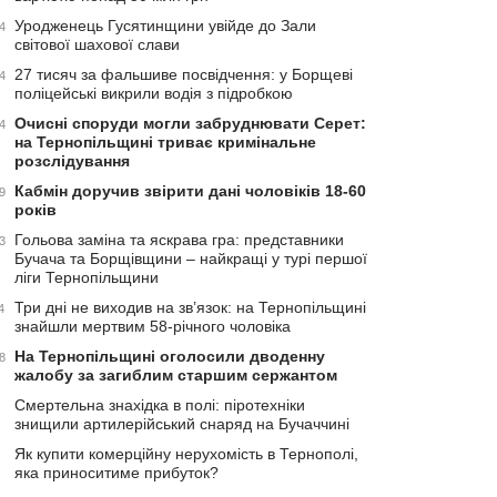
Уродженець Гусятинщини увійде до Зали
4
світової шахової слави
27 тисяч за фальшиве посвідчення: у Борщеві
4
поліцейські викрили водія з підробкою
Очисні споруди могли забруднювати Серет:
4
на Тернопільщині триває кримінальне
розслідування
Кабмін доручив звірити дані чоловіків 18-60
9
років
Гольова заміна та яскрава гра: представники
3
Бучача та Борщівщини – найкращі у турі першої
ліги Тернопільщини
Три дні не виходив на зв’язок: на Тернопільщині
4
знайшли мертвим 58-річного чоловіка
На Тернопільщині оголосили дводенну
8
жалобу за загиблим старшим сержантом
Смертельна знахідка в полі: піротехніки
знищили артилерійський снаряд на Бучаччині
Як купити комерційну нерухомість в Тернополі,
яка приноситиме прибуток?