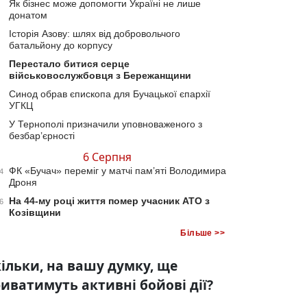
Як бізнес може допомогти Україні не лише
донатом
Історія Азову: шлях від добровольчого
батальйону до корпусу
Перестало битися серце
військовослужбовця з Бережанщини
Синод обрав єпископа для Бучацької єпархії
УГКЦ
У Тернополі призначили уповноваженого з
безбар’єрності
6 Серпня
ФК «Бучач» переміг у матчі пам’яті Володимира
4
Дроня
На 44-му році життя помер учасник АТО з
6
Козівщини
Більше >>
ільки, на вашу думку, ще
иватимуть активні бойові дії?