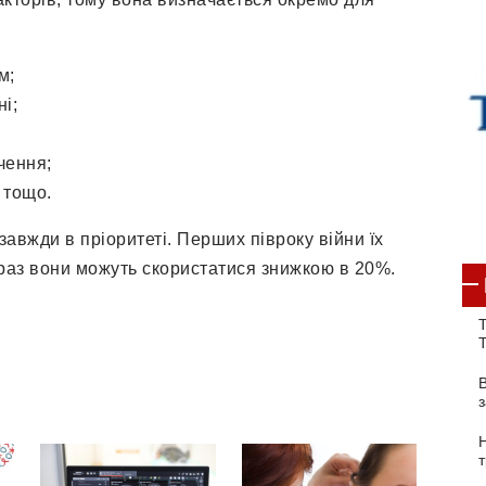
м;
і;
чення;
 тощо.
завжди в пріоритеті. Перших півроку війни їх
раз вони можуть скористатися знижкою в 20%.
Т