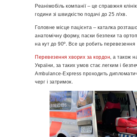
Реанімобіль компанії – це справжня кліні
години зі швидкістю подачі до 25 л/хв.
Головне місце пацієнта – каталка розташ
анатомічну форму, паски безпеки та орто
на кут до 90º. Все це робить перевезенн
Перевезення хворих за кордон
, а також н
України, за таких умов стає легким і безп
Ambulance-Express проходить дипломатич
черг і затримок.