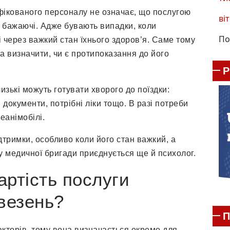
фікованого персоналу не означає, що послугою
віт
 бажаючі. Адже бувають випадки, коли
По
через важкий стан їхнього здоров’я. Саме тому
а визначити, чи є протипоказання до його
изькі можуть готувати хворого до поїздки:
і документи, потрібні ліки тощо. В разі потреби
еанімобілі.
ідтримки, особливо коли його стан важкий, а
у медичної бригади приєднується ще й психолог.
артість послуги
везень?
П
кторів, тому вона визначається окремо для