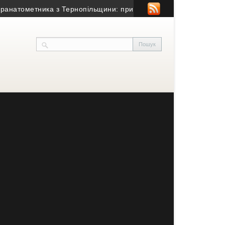
атометника з Тернопільщини: причина смерті – гостра серцево-