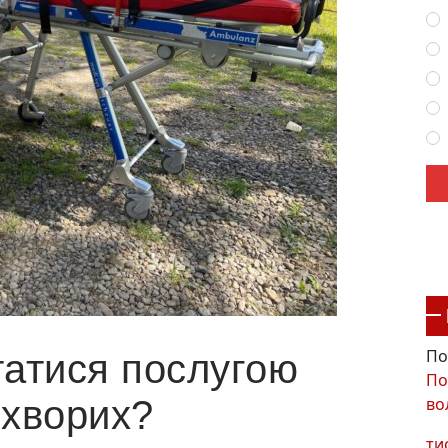
По
татися послугою
По
во
 хворих?
ти