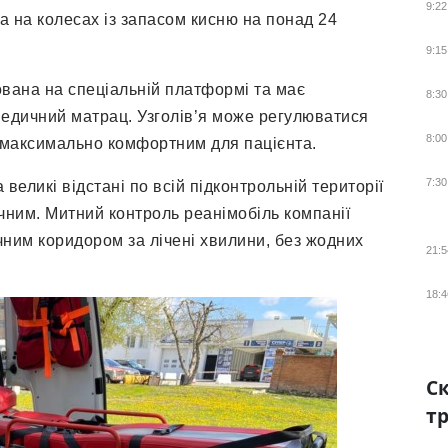
9:22
ка на колесах із запасом кисню на понад 24
9:15
ована на спеціальній платформі та має
8:30
педичний матрац. Узголів’я може регулюватися
8:00
я максимально комфортним для пацієнта.
7:30
а великі відстані по всій підконтрольній території
ечним. Митний контроль реанімобіль компанії
ним коридором за лічені хвилини, без жодних
21:5
18:4
Ск
тр