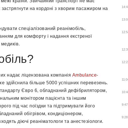
 межі країни. Звичайний транспорт не має
14:4
ує застрягнути на кордоні з хворим пасажиром на
13:0
дувати спеціалізований реанімобіль,
12:5
анням для комфорту і надання екстреної
 медиків.
12:3
обіль?
12:2
орих надає ліцензована компанія
Ambulance-
11:0
 вже здійснила більше 5000 успішних перевезень.
стандарту Євро 6, обладнаний дефібрилятором,
10:4
нальним монітором пацієнта та іншим
9:47
ого під час поїздки та підтримувати його
обладнаний обігрівом, кондиціонером,
9:28
входять діючі реаніматологи та анестезіологи.