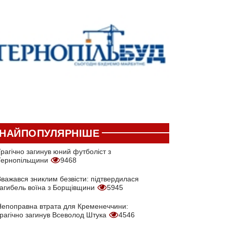
НАЙПОПУЛЯРНІШЕ
рагічно загинув юний футболіст з
Тернопільщини
9468
Вважався зниклим безвісти: підтвердилася
загибель воїна з Борщівщини
5945
Непоправна втрата для Кременеччини:
трагічно загинув Всеволод Штука
4546