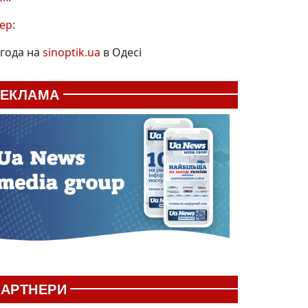
ер:
года на
sinoptik.ua
в Одесі
РЕКЛАМА
АРТНЕРИ