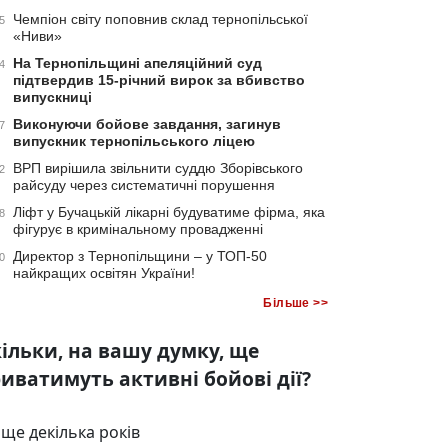
Чемпіон світу поповнив склад тернопільської
5
«Ниви»
На Тернопільщині апеляційний суд
4
підтвердив 15-річний вирок за вбивство
випускниці
Виконуючи бойове завдання, загинув
7
випускник тернопільського ліцею
ВРП вирішила звільнити суддю Зборівського
2
райсуду через систематичні порушення
Ліфт у Бучацькій лікарні будуватиме фірма, яка
8
фігурує в кримінальному провадженні
Директор з Тернопільщини – у ТОП-50
0
найкращих освітян України!
Більше >>
ільки, на вашу думку, ще
иватимуть активні бойові дії?
ще декілька років