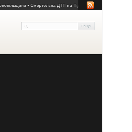
ини
• Смертельна ДТП на Підволочищині: загинула жінка, двоє