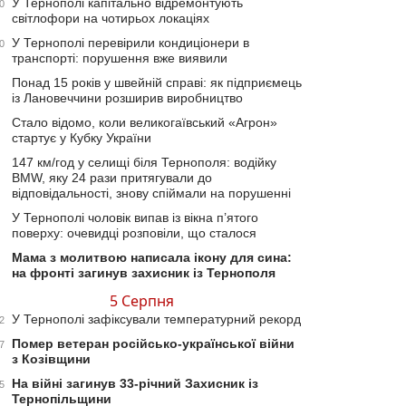
У Тернополі капітально відремонтують
0
світлофори на чотирьох локаціях
У Тернополі перевірили кондиціонери в
0
транспорті: порушення вже виявили
Понад 15 років у швейній справі: як підприємець
із Лановеччини розширив виробництво
Стало відомо, коли великогаївський «Агрон»
стартує у Кубку України
147 км/год у селищі біля Тернополя: водійку
BMW, яку 24 рази притягували до
відповідальності, знову спіймали на порушенні
У Тернополі чоловік випав із вікна п’ятого
поверху: очевидці розповіли, що сталося
Мама з молитвою написала ікону для сина:
на фронті загинув захисник із Тернополя
5 Серпня
У Тернополі зафіксували температурний рекорд
2
Помер ветеран російсько-української війни
7
з Козівщини
На війні загинув 33-річний Захисник із
5
Тернопільщини