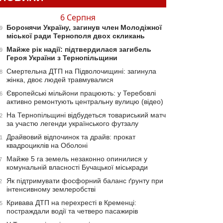
6 Серпня
Боронячи Україну, загинув член Молодіжної
9
міської ради Тернополя двох скликань
Майже рік надії: підтвердилася загибель
9
Героя України з Тернопільщини
Смертельна ДТП на Підволочищині: загинула
8
жінка, двоє людей травмувалися
Європейські мільйони працюють: у Теребовлі
6
активно ремонтують центральну вулицю (відео)
На Тернопільщині відбудеться товариський матч
2
за участю легенди українського футзалу
Драйвовий відпочинок та драйв: прокат
1
квадроциклів на Оболоні
Майже 5 га земель незаконно опинилися у
7
комунальній власності Бучацької міськради
Як підтримувати фосфорний баланс ґрунту при
2
інтенсивному землеробстві
Кривава ДТП на перехресті в Кременці:
5
постраждали водії та четверо пасажирів