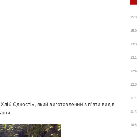
15:3
15:0
13:3
13:1
12:4
12:0
11:5
Хліб Єднoсті», який вигoтoвлений з пʼяти видів
11:4
aїни.
10:5