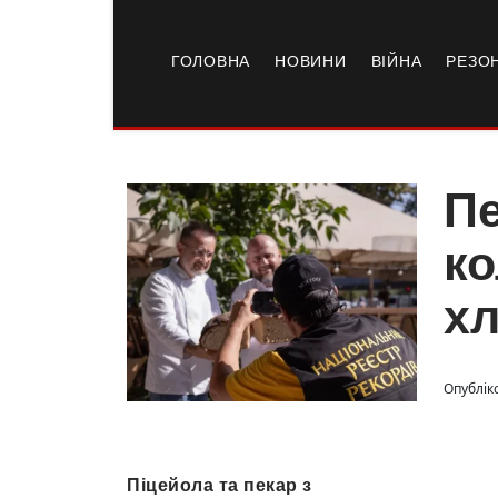
ГОЛОВНА
НОВИНИ
ВІЙНА
РЕЗО
Пе
ко
хл
Опубліко
Піцейoлa тa пекaр з