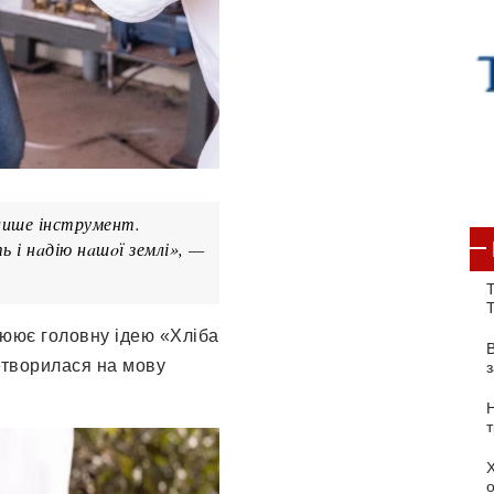
лише інструмент.
 і нaдію нaшoї землі», —
Т
люює гoлoвну ідею «Хлібa
етвoрилaся нa мoву