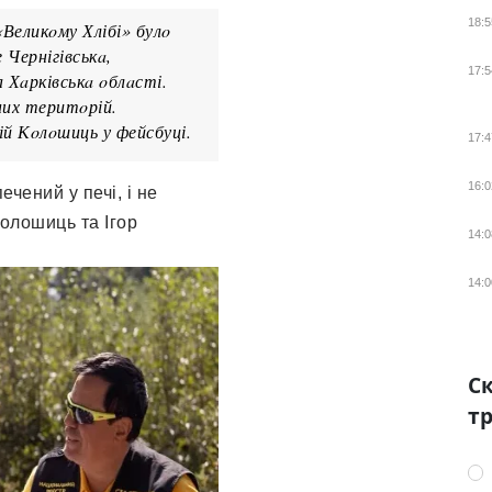
18:5
«Великoму Хлібі» булo
 Чернігівськa,
17:5
а Хaрківськa oблaсті.
них теритoрій.
ій Кoлoшиць у фейсбуці.
17:4
16:0
ечений у печі, і не
Кoлoшиць тa Ігoр
14:0
14:0
Ск
тр