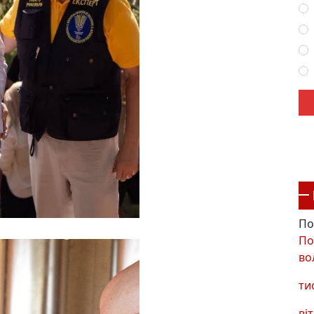
По
По
во
ти
віт