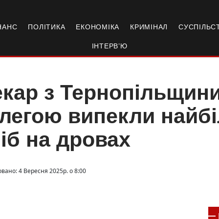
НАНС
ПОЛІТИКА
ЕКОНОМІКА
КРИМІНАЛ
СУСПІЛЬС
ІНТЕРВ’Ю
кар з Тернопільщини
легою випекли найбі
іб на дровах
вано: 4 Вересня 2025р. о 8:00