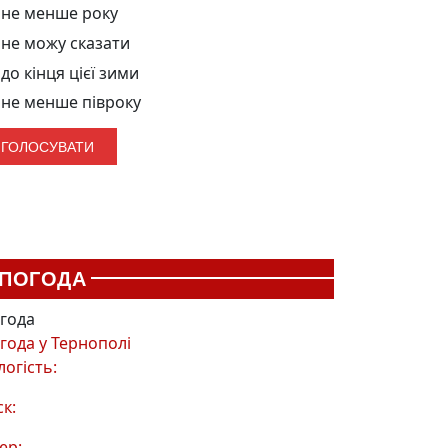
не менше року
не можу сказати
до кінця цієї зими
не менше півроку
ПОГОДА
года
года у
Тернополі
логість:
ск:
ер: