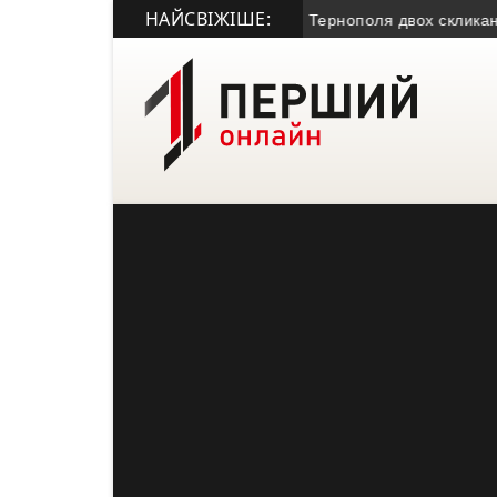
НАЙСВІЖІШЕ:
 член Молодіжної міської ради Тернополя двох скликань
• Майже