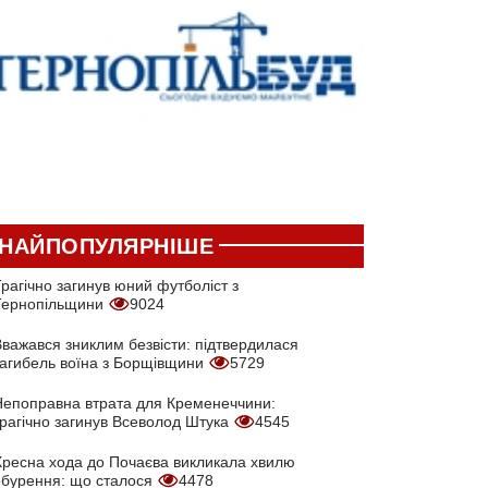
НАЙПОПУЛЯРНІШЕ
рагічно загинув юний футболіст з
Тернопільщини
9024
Вважався зниклим безвісти: підтвердилася
загибель воїна з Борщівщини
5729
Непоправна втрата для Кременеччини:
трагічно загинув Всеволод Штука
4545
Хресна хода до Почаєва викликала хвилю
обурення: що сталося
4478