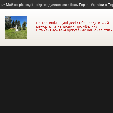
 рік надії: підтвердилася загибель Героя України з Тернопільщ
На Тернопільщині досі стоїть радянський
меморіал із написами про «Велику
Вітчизняну» та «буржуазних націоналістів»