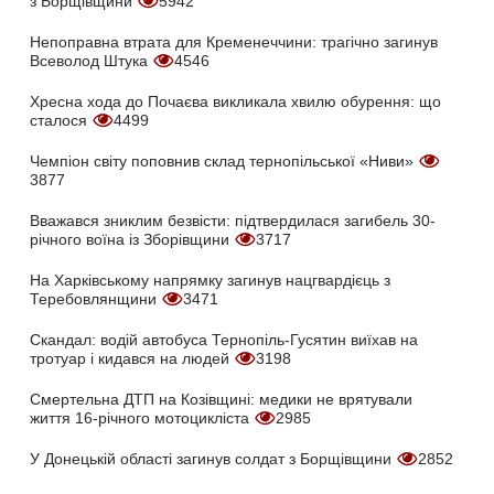
з Борщівщини
5942
Непоправна втрата для Кременеччини: трагічно загинув
Всеволод Штука
4546
Хресна хода до Почаєва викликала хвилю обурення: що
сталося
4499
Чемпіон світу поповнив склад тернопільської «Ниви»
3877
Вважався зниклим безвісти: підтвердилася загибель 30-
річного воїна із Зборівщини
3717
На Харківському напрямку загинув нацгвардієць з
Теребовлянщини
3471
Скандал: водій автобуса Тернопіль-Гусятин виїхав на
тротуар і кидався на людей
3198
Смертельна ДТП на Козівщині: медики не врятували
життя 16-річного мотоцикліста
2985
У Донецькій області загинув солдат з Борщівщини
2852