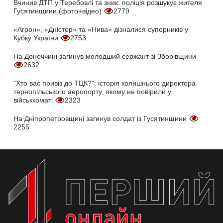
Вчинив ДТП у Теребовлі та зник: поліція розшукує жителя
Гусятинщини (фото+відео)
2779
«Агрон», «Дністер» та «Нива» дізналися суперників у
Кубку України
2753
На Донеччині загинув молодший сержант зі Зборівщини
2632
"Хто вас привіз до ТЦК?": історія колишнього директора
тернопільського аеропорту, якому не повірили у
військкоматі
2323
На Дніпропетровщині загинув солдат із Гусятинщини
2255