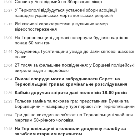
Спочив у Бозі відомий на Зборівщині лікар
16:00
У Тернополі відбудуться установчі збори асоціації
15:27
нащадків українських жертв польських репресій
Які ключові характеристики у вуличних камер
15:13
відеоспостереження
На Тернопільщині державі повернули будівлю вартістю
15:00
понад 50 млн грн
Уродженець Гусятинщини увійде до Зали світової шахової
14:44
слави
27 тисяч за фальшиве посвідчення: у Борщеві поліцейські
13:04
викрили водія з підробкою
Очисні споруди могли забруднювати Серет: на
12:54
Тернопільщині триває кримінальне розслідування
Кабмін доручив звірити дані чоловіків 18-60 років
12:39
Гольова заміна та яскрава гра: представники Бучача та
12:23
Борщівщини – найкращі у турі першої ліги Тернопільщини
Три дні не виходив на зв’язок: на Тернопільщині знайшли
11:04
мертвим 58-річного чоловіка
На Тернопільщині оголосили дводенну жалобу за
10:48
загиблим старшим сержантом