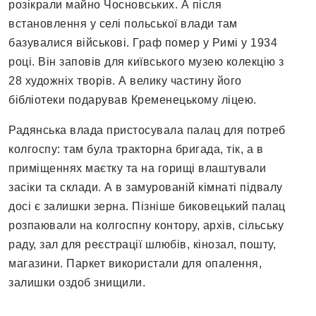
розікрали майно Чосновських. А після
встановлення у селі польської влади там
базувалися військові. Граф помер у Римі у 1934
році. Він заповів для київського музею колекцію з
28 художніх творів. А велику частину його
бібліотеки подарував Кременецькому ліцею.
Радянська влада пристосувала палац для потреб
колгоспу: там була тракторна бригада, тік, а в
приміщеннях маєтку та на горищі влаштували
засіки та склади. А в замурованій кімнаті підвалу
досі є залишки зерна. Пізніше биковецький палац
розпаювали на колгоспну контору, архів, сільську
раду, зал для реєстрації шлюбів, кінозал, пошту,
магазини. Паркет використали для опалення,
залишки оздоб знищили.