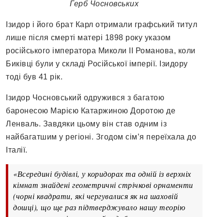
Герб Чосновських
Ізидор і його брат Карл отримали графський титул
лише після смерті матері 1898 року указом
російського імператора Миколи ІІ Романова, коли
Биківці були у складі Російської імперії. Ізидору
тоді був 41 рік.
Ізидор Чосновський одружився з багатою
баронесою Марією Катаржиною Доротою де
Ленваль. Завдяки цьому він став одним із
найбагатшим у регіоні. Згодом сім’я переїхала до
Італії.
«Всередині будівлі, у коридорах та одній із верхніх
кімнат знайдені геометричні стрічкові орнаменти
(чорні квадрати, які чергувалися як на шаховій
дошці), що ще раз підтверджувало нашу теорію