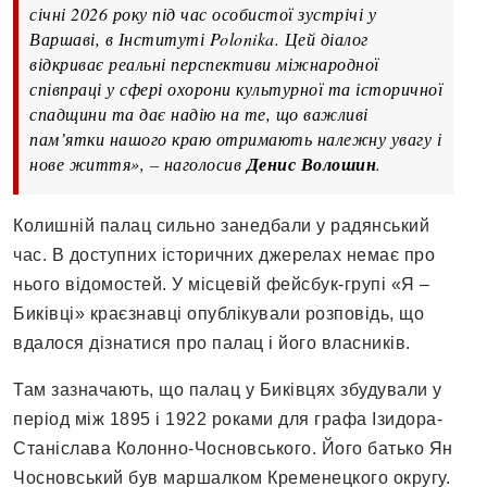
січні 2026 року під час особистої зустрічі у
Варшаві, в Інституті Polonika. Цей діалог
відкриває реальні перспективи міжнародної
співпраці у сфері охорони культурної та історичної
спадщини та дає надію на те, що важливі
пам’ятки нашого краю отримають належну увагу і
нове життя», – наголосив
Денис Волошин
.
Колишній палац сильно занедбали у радянський
час. В доступних історичних джерелах немає про
нього відомостей. У місцевій фейсбук-групі «Я –
Биківці» краєзнавці опублікували розповідь, що
вдалося дізнатися про палац і його власників.
Там зазначають, що палац у Биківцях збудували у
період між 1895 і 1922 роками для графа Ізидора-
Станіслава Колонно-Чосновського. Його батько Ян
Чосновський був маршалком Кременецкого округу.