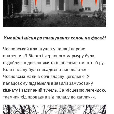
Ймовірні місця розташування колон на фасаді
Чосновський влаштував у палаці парове
опалення. З білого і червоного мармуру були
оздоблені підвіконники та інші елементи інтер’єру.
Біля палацу була висаджена липова алея.
Чосновські мали в селі власну цегольню. У
палацовому підземеллі виявили замуровану
кімнату і засипаний тунель. За місцевою легендою,
таємний хід провадив від палацу до каплички.