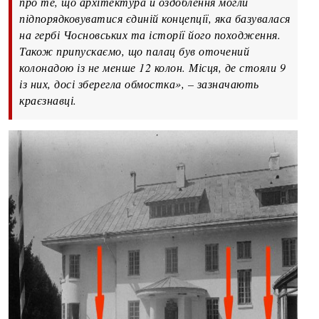
про те, що архітектура й оздоблення могли
підпорядковуватися єдиній концепції, яка базувалася
на гербі Чосновських та історії його походження.
Також припускаємо, що палац був оточений
колонадою із не менше 12 колон. Місця, де стояли 9
із них, досі зберегла обмостка», – зазначають
краєзнавці.