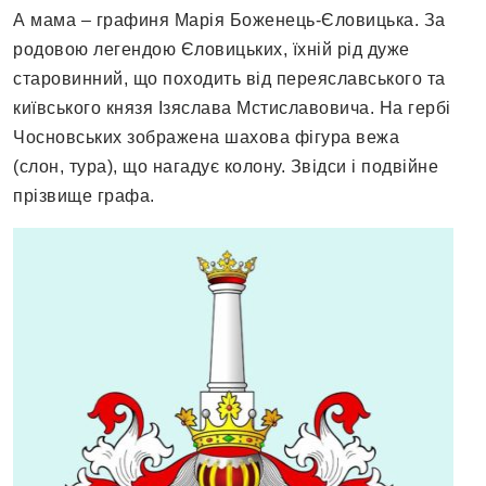
А мама – графиня Марія Боженець-Єловицька. За
родовою легендою Єловицьких, їхній рід дуже
старовинний, що походить від переяславського та
київського князя Ізяслава Мстиславовича. На гербі
Чосновських зображена шахова фігура вежа
(слон, тура), що нагадує колону. Звідси і подвійне
прізвище графа.