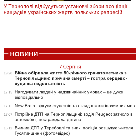
У Тернополі відбудуться установчі збори асоціації
нащадків українських жертв польських репресій
НОВИНИ
7 Серпня
Війна обірвала життя 50-річного гранатометника з
19:20
Тернопільщини: причина смерті – гостра серцево-
судинна недостатність
Нагодувати людей у надзвичайних умовах – це дуже
17:15
відповідально
New Brain: відгуки студентів та огляд школи іноземних мов
17:11
Потрійна ДТП на Тернопільщині: водія Peugeot затисло в
17:07
автомобілі, постраждала дитина
Вчинив ДТП у Теребовлі та зник: поліція розшукує жителя
16:12
Гусятинщини (фото+відео)