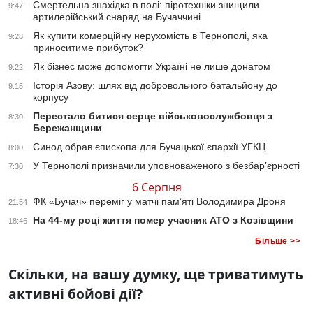
Смертельна знахідка в полі: піротехніки знищили
9:47
артилерійський снаряд на Бучаччині
Як купити комерційну нерухомість в Тернополі, яка
9:28
приноситиме прибуток?
Як бізнес може допомогти Україні не лише донатом
9:22
Історія Азову: шлях від добровольчого батальйону до
9:15
корпусу
Перестало битися серце військовослужбовця з
8:30
Бережанщини
Синод обрав єпископа для Бучацької єпархії УГКЦ
8:00
У Тернополі призначили уповноваженого з безбар’єрності
7:30
6 Серпня
ФК «Бучач» переміг у матчі пам’яті Володимира Дроня
21:54
На 44-му році життя помер учасник АТО з Козівщини
18:46
Більше >>
Скільки, на вашу думку, ще триватимуть
активні бойові дії?