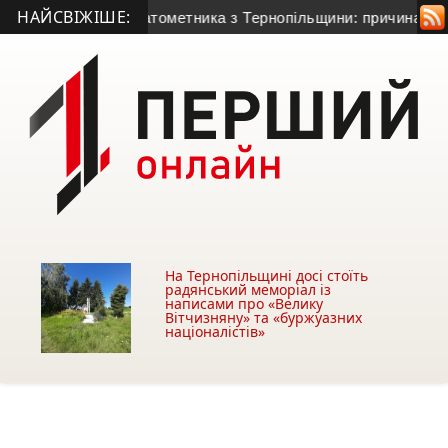
НАЙСВІЖІШЕ:
-річного гранатометника з Тернопільщини: причина смерті – 
На Тернопільщині досі стоїть
радянський меморіал із
написами про «Велику
Вітчизняну» та «буржуазних
націоналістів»