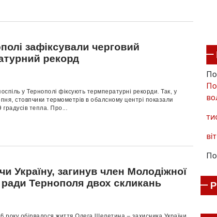
ополі зафіксували черговий
атурний рекорд
По
По
поспіль у Тернополі фіксують термпературні рекорди. Так, у
во
рпня, стовпчики термометрів в обалсному центрі показали
 градусів тепла. Про...
ти
віт
По
и Україну, загинув член Молодіжної
ї ради Тернополя двох скликань
6 року обірвалося життя Олега Шелетина – захисника України,