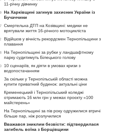
11-річну дівчинку
На Харківщині загинув захисник України із
9
Бучаччини
Смертельна ДТП на Козівщині: медики не
7
врятували життя 16-річного мотоцикліста
Відійшов у вічність рекордсмен Тернопільщини з
2
плавання
На Тернопільщині за рубки у ландшафтному
8
парку судитимуть Білецького голову
10 сценаріїв, як діяти в умовах кризи з
0
водопостачанням
За скільки у Тернопільській області можна
купити приватний будинок: актуальні ціни
Кременецький і Тернопільський коледжі
отримають 16 млн грн у межах проєкту «100
майстерень»
На Тернопільщині за пів року одружилися втричі
більше пар, ніж розлучилися
Вважався зниклим безвісти: підтвердилася
загибель воїна з Борщівщини