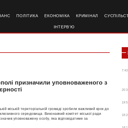
НАНС
ПОЛІТИКА
ЕКОНОМІКА
КРИМІНАЛ
СУСПІЛЬС
ІНТЕРВ’Ю
7:43
ополі призначили уповноваженого з
єрності
20:3
19:5
ькій міській територіальній громаді зробили важливий крок до
клюзивного середовища. Виконавчий комітет міської ради
18:2
значив уповноважену особу, яка відповідатиме за
18:1