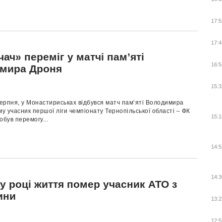
17:5
17:4
ач» переміг у матчі пам’яті
16:5
мира Дроня
15:3
серпня, у Монастириськах відбувся матч пам’яті Володимира
му учасник першої ліги чемпіонату Тернопільської області – ФК
15:1
обув перемогу...
14:5
14:3
у році життя помер учасник АТО з
ини
13:2
12:5