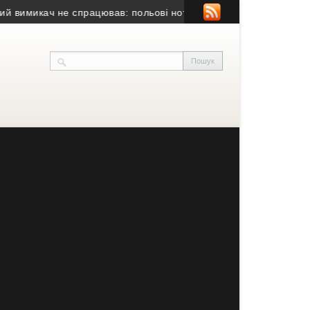
микач не спрацював: польові нотатки з діагностики автоматични