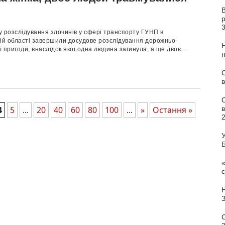
В
лу розслідування злочинів у сфері транспорту ГУНП в
кій області завершили досудове розслідування дорожньо-
 пригоди, внаслідок якої одна людина загинула, а ще двоє...
С
в
4
5
...
20
40
60
80
100
...
»
Остання »
У
«
с
С