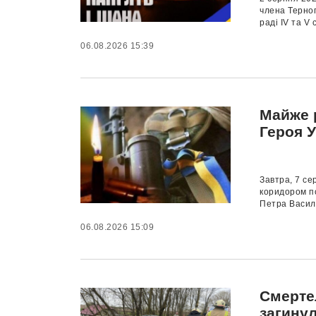
члена Терноп
раді IV та V 
06.08.2026 15:39
Майже р
Героя 
Завтра, 7 се
коридором по
Петра Василь
06.08.2026 15:09
Смерте
загину