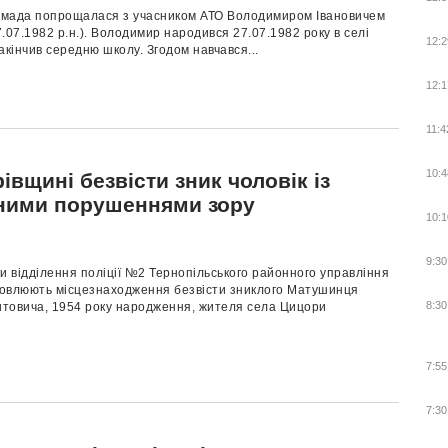
ромада попрощалася з учасником АТО Володимиром Івановичем
07.1982 р.н.). Володимир народився 27.07.1982 року в селі
12:2
акінчив середню школу. Згодом навчався...
12:1
11:4
10:4
івщині безвісти зник чоловік із
ними порушеннями зору
10:1
9:30
и відділення поліції №2 Тернопільського районного управління
ановлюють місцезнаходження безвісти зниклого Матушинця
8:30
товича, 1954 року народження, жителя села Цицори
7:55
7:30