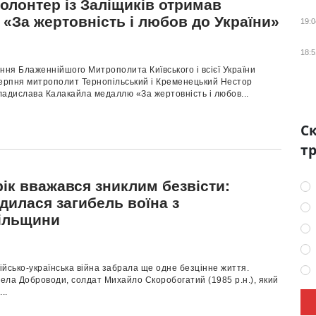
олонтер із Заліщиків отримав
«За жертовність і любов до України»
19:0
18:5
ння Блаженнійшого Митрополита Київського і всієї України
серпня митрополит Тернопільський і Кременецький Нестор
ладислава Калакайла медаллю «За жертовність і любов...
Ск
тр
ік вважався зниклим безвісти:
дилася загибель воїна з
ільщини
йсько-українська війна забрала ще одне безцінне життя.
ела Доброводи, солдат Михайло Скоробогатий (1985 р.н.), який
..