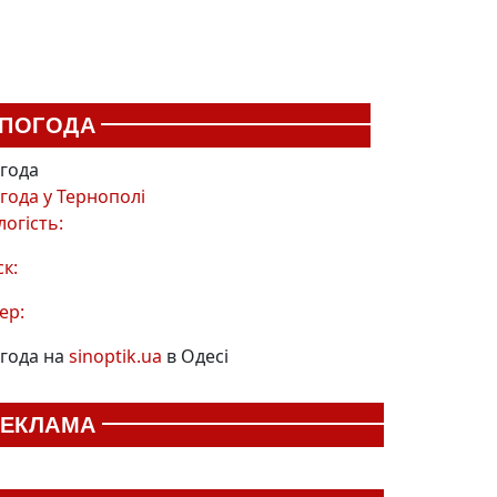
ПОГОДА
года
года у
Тернополі
логість:
ск:
ер:
года на
sinoptik.ua
в Одесі
РЕКЛАМА