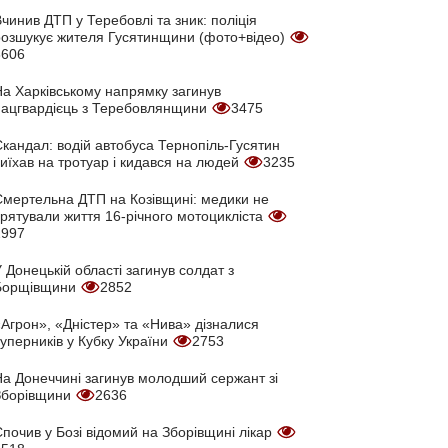
чинив ДТП у Теребовлі та зник: поліція
розшукує жителя Гусятинщини (фото+відео)
3606
На Харківському напрямку загинув
нацгвардієць з Теребовлянщини
3475
кандал: водій автобуса Тернопіль-Гусятин
иїхав на тротуар і кидався на людей
3235
Смертельна ДТП на Козівщині: медики не
врятували життя 16-річного мотоцикліста
2997
 Донецькій області загинув солдат з
Борщівщини
2852
Агрон», «Дністер» та «Нива» дізналися
уперників у Кубку України
2753
На Донеччині загинув молодший сержант зі
Зборівщини
2636
почив у Бозі відомий на Зборівщині лікар