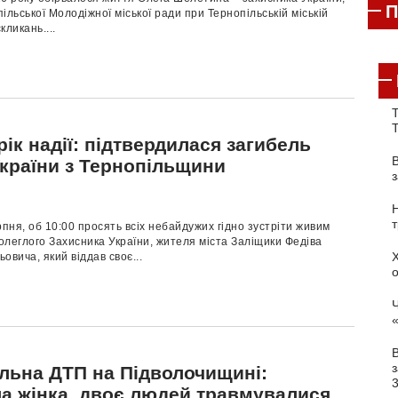
П
ільської Молодіжної міської ради при Тернопільській міській
скликань....
Т
ік надії: підтвердилася загибель
України з Тернопільщини
рпня, об 10:00 просять всіх небайдужих гідно зустріти живим
леглого Захисника України, жителя міста Заліщики Федіва
овича, який віддав своє...
Ч
з
льна ДТП на Підволочищині:
ла жінка, двоє людей травмувалися