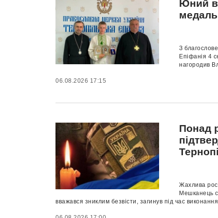
Юний в
медаль 
З благослове
Епіфанія 4 
нагородив В
06.08.2026 17:15
Понад р
підтвер
Терноп
Жахлива росі
Мешканець с
вважався зниклим безвісти, загинув під час виконання.
06.08.2026 17:00