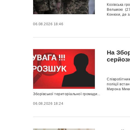
Козівська г
Вельмою (27.
Конюхи, де з
06.08.2026 18:46
На Збор
серйоз
Співробітник
поліції вст
Мирона Мики
Зборівської територіальної громади...
06.08.2026 18:24