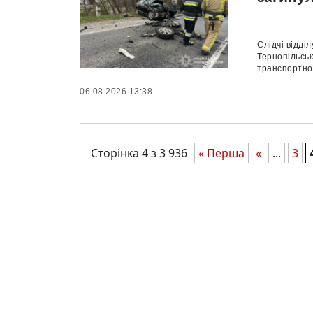
Слідчі відді
Тернопільсь
транспортної
06.08.2026 13:38
Сторінка 4 з 3 936
« Перша
«
...
3