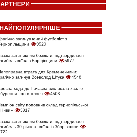
АРТНЕРИ
НАЙПОПУЛЯРНІШЕ
рагічно загинув юний футболіст з
Тернопільщини
9529
Вважався зниклим безвісти: підтвердилася
загибель воїна з Борщівщини
5977
Непоправна втрата для Кременеччини:
трагічно загинув Всеволод Штука
4548
Хресна хода до Почаєва викликала хвилю
обурення: що сталося
4503
емпіон світу поповнив склад тернопільської
«Ниви»
3917
Вважався зниклим безвісти: підтвердилася
агибель 30-річного воїна із Зборівщини
3722