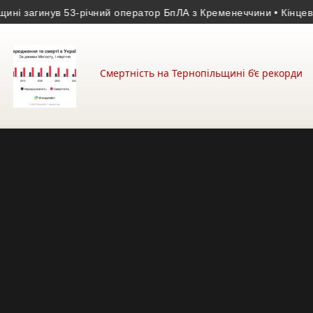
загинув 53-річний оператор БпЛА з Кременеччини
• Кінцевий ви
Смертність на Тернопільщині б’є рекорди