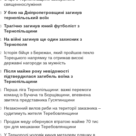
священнослужіння
У бою на Дніпропетровщині загинув
3
тернопільський воїн
Трагічно загинув юний футболіст з
3
Тернопільщини
На війні загинув ще один захисник з
1
Тернополя
Історія бійця з Бережан, який пройшов пекло
2
Торецького напрямку та отримав високі
державні нагороди за мужність
Після майже року невідомості
8
підтвердилася загибель воїна з
Тернопільщини
Перша ліга Тернопільщини: важкі перемоги
1
команд із Бучача та Борщівщини, впевнена
звитяга представника Гусятинщини
Незаконний вилов риби на території заказника –
0
судитимуть жителя Теребовлянщини
Продаж меду обернувся втратою майже 70 тис
3
грн для мешканки Теребовлянщини
У Тернополі чоловік кинув металеву пляшку в
5