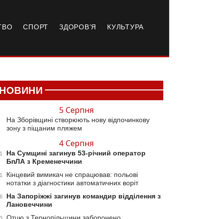
ТВО
СПОРТ
ЗДОРОВ’Я
КУЛЬТУРА
НОВИНИ
5 Серпня
На Зборівщині створюють нову відпочинкову
зону з піщаним пляжем
4 Серпня
На Сумщині загинув 53-річний оператор
1
БпЛА з Кременеччини
Кінцевий вимикач не спрацював: польові
1
нотатки з діагностики автоматичних воріт
На Запоріжжі загинув командир відділення з
6
Лановеччини
Отцю з Тернопільщини заборонено
3