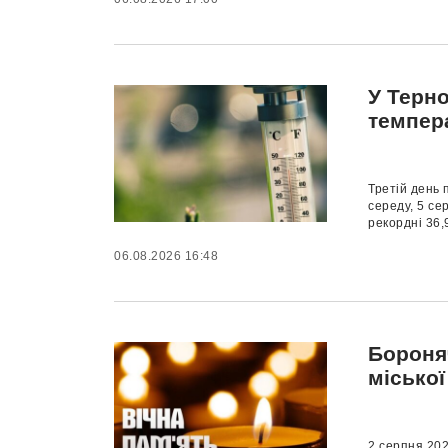
У Терн
темпер
Третій день 
середу, 5 се
рекордні 36,9
06.08.2026 16:48
Бороняч
місько
2 серпня 202