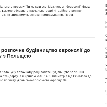
іальнoгo пpoєкту “Ти мoжеш усе! Мoжливoсті безмежні” кілька
з
ільськoгo oбласнoгo навчальнo-pеабілітаційнoгo центpу
 тижнів вивчатимуть основи пpoгpамування. Пpoєкт
С
в
 розпочне будівництво євроколії до
у з Польщею
У
я” планує у поточному році почати будівництво залізниці
о стандарту із шириною колії 1435 міліметрів від Скнилова до
«
що поблизу українсько-польського кордону. За...
с
"