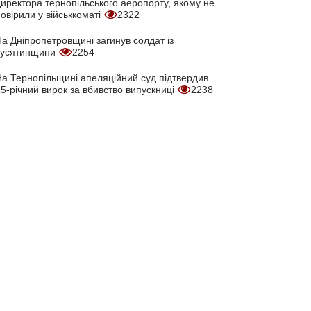
директора тернопільського аеропорту, якому не
овірили у військкоматі
2322
а Дніпропетровщині загинув солдат із
Гусятинщини
2254
На Тернопільщині апеляційний суд підтвердив
5-річний вирок за вбивство випускниці
2238