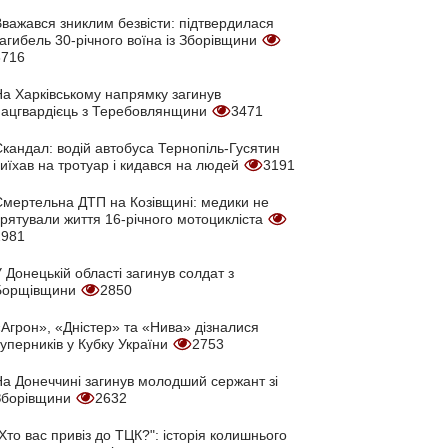
Вважався зниклим безвісти: підтвердилася
агибель 30-річного воїна із Зборівщини
3716
На Харківському напрямку загинув
нацгвардієць з Теребовлянщини
3471
кандал: водій автобуса Тернопіль-Гусятин
иїхав на тротуар і кидався на людей
3191
Смертельна ДТП на Козівщині: медики не
врятували життя 16-річного мотоцикліста
2981
 Донецькій області загинув солдат з
Борщівщини
2850
Агрон», «Дністер» та «Нива» дізналися
уперників у Кубку України
2753
На Донеччині загинув молодший сержант зі
Зборівщини
2632
Хто вас привіз до ТЦК?": історія колишнього