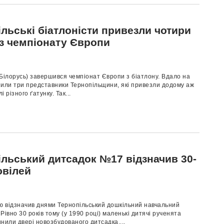
льські біатлоністи привезли чотири
 з чемпіонату Європи
Білорусь) завершився чемпіонат Європи з біатлону. Вдало на
пили три представники Тернопільщини, які привезли додому аж
 різного ґатунку. Так...
ільський дитсадок №17 відзначив 30-
ювілей
ію відзначив днями Тернопільський дошкільний навчальний
Рівно 30 років тому (у 1990 році) маленькі дитячі рученята
нили двері новозбудованого дитсадка....