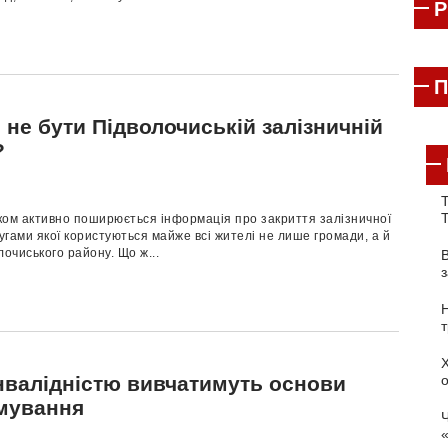
П
 не бути Підволочиській залізничній
?
Т
ком активно поширюється інформація про закриття залізничної
лугами якої користуються майже всі жителі не лише громади, а й
лочиського району. Що ж...
інвалідністю вивчатимуть основи
мування
Ч