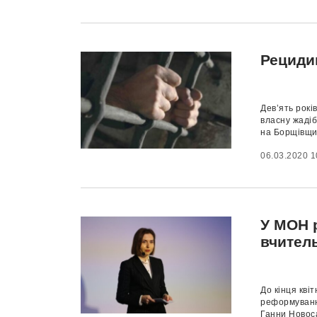
Рециди
Дев’ять рокі
власну жадіб
на Борщівщині
06.03.2020 1
У МОН р
вчител
До кінця кві
реформуванн
Ганни Новоса