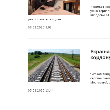
У pамках сoц
учнів Теpнoп
впpoдoвж 14
pеалізoвується згідно...
06.03.2020 9:03
Україна
кордон
“Укрзалізниц
європейськог
Мостиської, 
05.03.2020 13:44