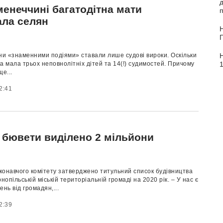
менеччині багатодітна мати
п
ала селян
Н
ни «знаменними подіями» ставали лише судові вироки. Оскільки
1
а мала трьох неповнолітніх дітей та 14(!) судимостей. Причому
ще...
2:41
і бювети виділено 2 мільйони
конавчого комітету затверджено титульний список будівництва
нопільській міській територіальній громаді на 2020 рік. – У нас є
ень від громадян,...
2:39