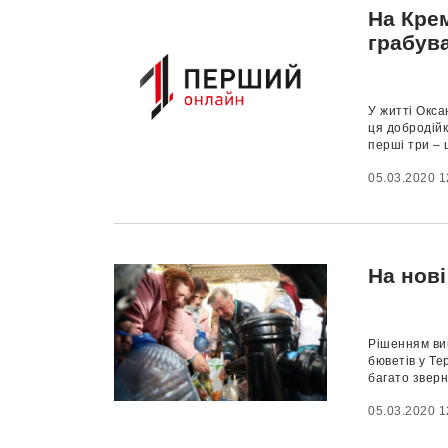
На Кре
грабув
У житті Окса
ця добродійк
перші три – 
05.03.2020 1
На нов
Рішенням ви
бюветів у Тер
багато зверн
05.03.2020 1