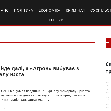
НАНС
ПОЛІТИКА
ЕКОНОМІКА
КРИМІНАЛ
СУСПІЛЬС
ІНТЕРВ’Ю
Ск
йде далі, а «Агрон» вибуває з
тр
алу Юста
 тижні відбулися поєдинки 1/16 фіналу Меморіалу Ернеста
лу, який проходить на Львівщині. Із двох представників
и на турнірі залишився один....
1:12