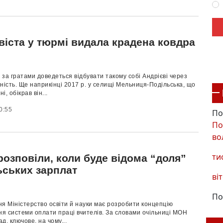
віста у тюрмі видала крадена ковдра
в за гратами доведеться відбувати такому собі Андрієві через
ність. Ще наприкінці 2017 р. у селищі Мельниця-Подільська, що
, обікрав він...
0:55
По
По
во
ти
озповіли, коли буде відома “доля”
ьських зарплат
віт
По
тня Міністерство освіти й науки має розробити концепцію
я системи оплати праці вчителів. За словами очільниці МОН
д, ключове, на чому...