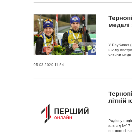
Тернопі
медалі
У Раубичах (
ньому висту
чотири медалі
05.03.2020 11:54
Терноп
літній 
Радісну под
заклад №17. 
вперше відчи