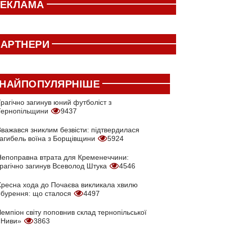
РЕКЛАМА
АРТНЕРИ
НАЙПОПУЛЯРНІШЕ
рагічно загинув юний футболіст з
Тернопільщини
9437
Вважався зниклим безвісти: підтвердилася
загибель воїна з Борщівщини
5924
Непоправна втрата для Кременеччини:
трагічно загинув Всеволод Штука
4546
Хресна хода до Почаєва викликала хвилю
обурення: що сталося
4497
емпіон світу поповнив склад тернопільської
«Ниви»
3863