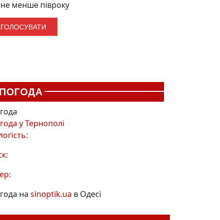
не менше півроку
ПОГОДА
года
года у
Тернополі
логість:
ск:
ер:
года на
sinoptik.ua
в Одесі