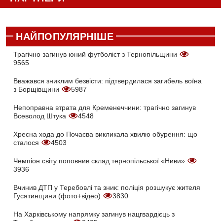
НАЙПОПУЛЯРНІШЕ
Трагічно загинув юний футболіст з Тернопільщини
9565
Вважався зниклим безвісти: підтвердилася загибель воїна
з Борщівщини
5987
Непоправна втрата для Кременеччини: трагічно загинув
Всеволод Штука
4548
Хресна хода до Почаєва викликала хвилю обурення: що
сталося
4503
Чемпіон світу поповнив склад тернопільської «Ниви»
3936
Вчинив ДТП у Теребовлі та зник: поліція розшукує жителя
Гусятинщини (фото+відео)
3830
На Харківському напрямку загинув нацгвардієць з