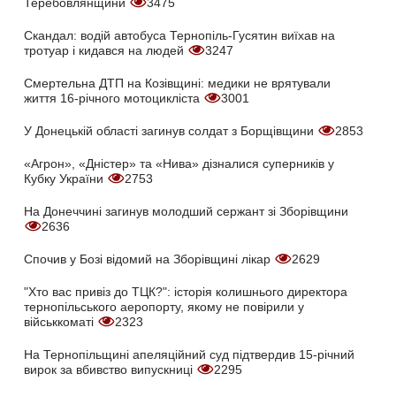
Теребовлянщини
3475
Скандал: водій автобуса Тернопіль-Гусятин виїхав на
тротуар і кидався на людей
3247
Смертельна ДТП на Козівщині: медики не врятували
життя 16-річного мотоцикліста
3001
У Донецькій області загинув солдат з Борщівщини
2853
«Агрон», «Дністер» та «Нива» дізналися суперників у
Кубку України
2753
На Донеччині загинув молодший сержант зі Зборівщини
2636
Спочив у Бозі відомий на Зборівщині лікар
2629
"Хто вас привіз до ТЦК?": історія колишнього директора
тернопільського аеропорту, якому не повірили у
військкоматі
2323
На Тернопільщині апеляційний суд підтвердив 15-річний
вирок за вбивство випускниці
2295