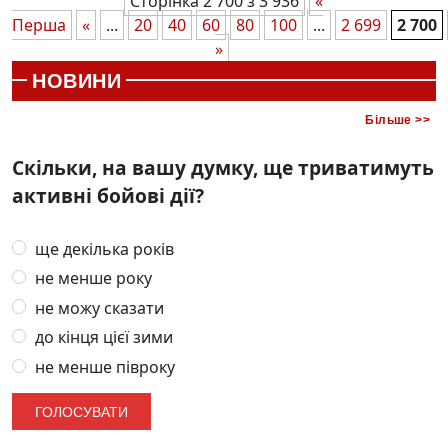
Сторінка 2 700 з 3 936
«
Перша
«
...
20
40
60
80
100
...
2 699
2 700
»
НОВИНИ
Більше >>
Скільки, на вашу думку, ще триватимуть
активні бойові дії?
ще декілька років
не менше року
не можу сказати
до кінця цієї зими
не менше півроку