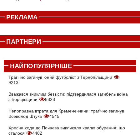
РЕКЛАМА
ПАРТНЕРИ
НАЙПОПУЛЯРНІШЕ
Трагічно загинув юний футболіст з Тернопільщини
9213
Вважався зниклим безвісти: підтвердилася загибель воїна
з Борщівщини
5828
Непоправна втрата для Кременеччини: трагічно загинув
Всеволод Штука
4545
Хресна хода до Почаєва викликала хвилю обурення: що
сталося
4482