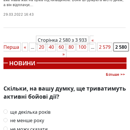
а він відплачує...
29.03.2022 16:43
Сторінка 2 580 з 3 933
«
Перша
«
...
20
40
60
80
100
...
2 579
2 580
»
НОВИНИ
Більше >>
Скільки, на вашу думку, ще триватимуть
активні бойові дії?
ще декілька років
не менше року
не можу сказати