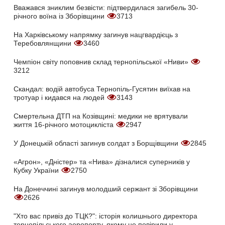
Вважався зниклим безвісти: підтвердилася загибель 30-
річного воїна із Зборівщини
3713
На Харківському напрямку загинув нацгвардієць з
Теребовлянщини
3460
Чемпіон світу поповнив склад тернопільської «Ниви»
3212
Скандал: водій автобуса Тернопіль-Гусятин виїхав на
тротуар і кидався на людей
3143
Смертельна ДТП на Козівщині: медики не врятували
життя 16-річного мотоцикліста
2947
У Донецькій області загинув солдат з Борщівщини
2845
«Агрон», «Дністер» та «Нива» дізналися суперників у
Кубку України
2750
На Донеччині загинув молодший сержант зі Зборівщини
2626
"Хто вас привіз до ТЦК?": історія колишнього директора
тернопільського аеропорту, якому не повірили у