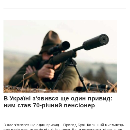
В Україні з‘явився ще один привид:
ним став 70-річний пенсіонер
В нас з’явився ще один привид – Привид Бучі. Колишній мисливець
вже навів жах на орків під Київщиною. Вони штурмують місто днем,