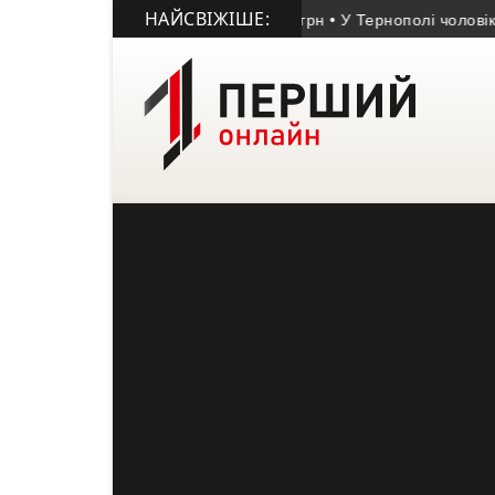
НАЙСВІЖІШЕ:
не майно вартістю понад 9 млн грн
• У Тернополі чоловіка засу