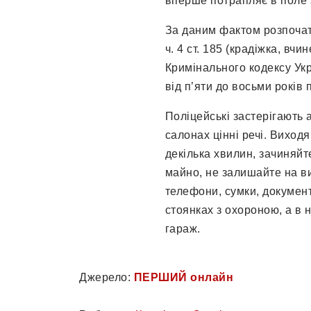
вперше потрапляє в поле 
За даним фактом розпоча
ч. 4 ст. 185 (крадіжка, вч
Кримінального кодексу Укр
від п’яти до восьми років 
Поліцейські застерігають 
салонах цінні речі. Виходя
декілька хвилин, зачиняйт
майно, не залишайте на ви
телефони, сумки, докумен
стоянках з охороною, а в 
гараж.
Джерело:
ПЕРШИЙ онлайн