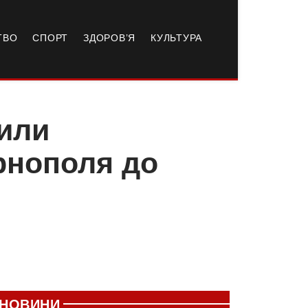
ТВО
СПОРТ
ЗДОРОВ’Я
КУЛЬТУРА
или
рнополя до
НОВИНИ