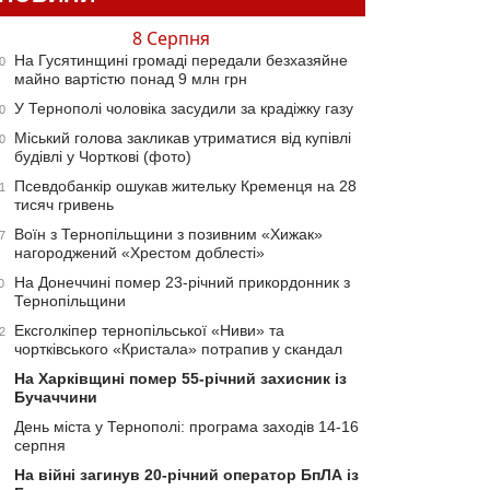
8 Серпня
На Гусятинщині громаді передали безхазяйне
0
майно вартістю понад 9 млн грн
У Тернополі чоловіка засудили за крадіжку газу
0
Міський голова закликав утриматися від купівлі
0
будівлі у Чорткові (фото)
Псевдобанкір ошукав жительку Кременця на 28
1
тисяч гривень
Воїн з Тернопільщини з позивним «Хижак»
7
нагороджений «Хрестом доблесті»
На Донеччині помер 23-річний прикордонник з
0
Тернопільщини
Ексголкіпер тернопільської «Ниви» та
2
чортківського «Кристала» потрапив у скандал
На Харківщині помер 55-річний захисник із
Бучаччини
День міста у Тернополі: програма заходів 14-16
серпня
На війні загинув 20-річний оператор БпЛА із