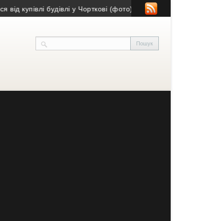
упівлі будівлі у Чорткові (фото)
• Псевдобанкір ошукав жительк