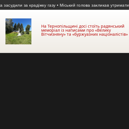
дили за крадіжку газу
• Міський голова закликав утриматися від к
На Тернопільщині досі стоїть радянський
меморіал із написами про «Велику
Вітчизняну» та «буржуазних націоналістів»