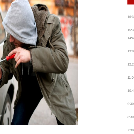
16:3
15:3
14:4
13:0
12:2
11:0
10:4
9:30
8:30
7:30