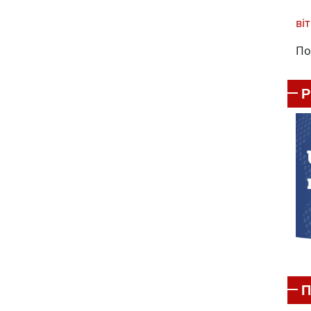
віт
По
П