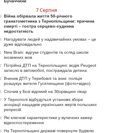
Бучаччини
7 Серпня
Війна обірвала життя 50-річного
0
гранатометника з Тернопільщини: причина
смерті – гостра серцево-судинна
недостатність
Нагодувати людей у надзвичайних умовах – це
5
дуже відповідально
New Brain: відгуки студентів та огляд школи
1
іноземних мов
Потрійна ДТП на Тернопільщині: водія Peugeot
7
затисло в автомобілі, постраждала дитина
Вчинив ДТП у Теребовлі та зник: поліція
2
розшукує жителя Гусятинщини (фото+відео)
Спочив у Бозі відомий на Зборівщині лікар
0
У Тернополі відбудуться установчі збори
7
асоціації нащадків українських жертв польських
репресій
Які ключові характеристики у вуличних камер
3
відеоспостереження
На Тернопільщині державі повернули будівлю
0