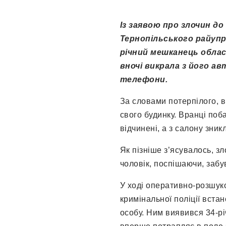
Із заявою про злочин до
Тернопільського райупра
річний мешканець облас
вночі викрала з його а
телефони.
За словами потерпілого, 
свого будинку. Вранці поб
відчинені, а з салону зник
Як пізніше з’ясувалось, з
чоловік, поспішаючи, забув
У ході оперативно-розшуко
кримінальної поліції вста
особу. Ним виявився 34-р