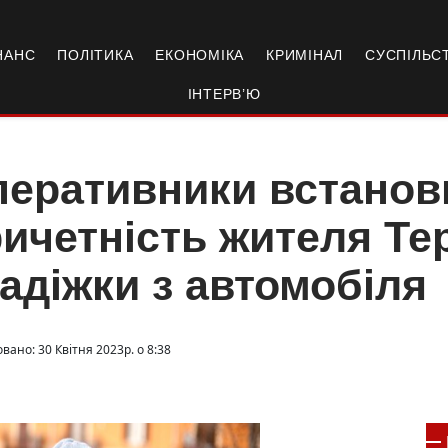
НАНС
ПОЛІТИКА
ЕКОНОМІКА
КРИМІНАЛ
СУСПІЛЬС
ІНТЕРВ’Ю
перативники встанов
ичетність жителя Те
адіжки з автомобіля
вано: 30 Квітня 2023р. о 8:38