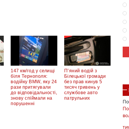
147 км/год у селищі
П’яний водій з
біля Тернополя:
Білецької громади
водійку BMW, яку 24
без прав кинув 5
рази притягували
тисяч гривень у
до відповідальності,
службове авто
знову спіймали на
патрульних
По
порушенні
По
во
ти