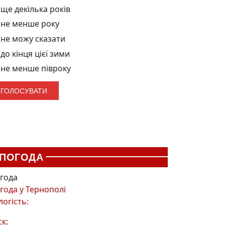
ще декілька років
не менше року
не можу сказати
до кінця цієї зими
не менше півроку
ПОГОДА
года
года у
Тернополі
логість:
ск: