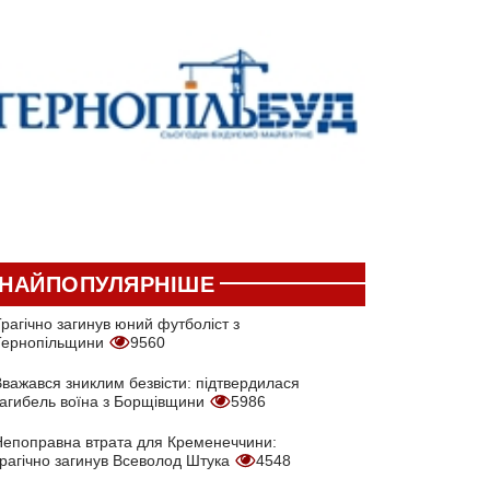
НАЙПОПУЛЯРНІШЕ
рагічно загинув юний футболіст з
Тернопільщини
9560
Вважався зниклим безвісти: підтвердилася
загибель воїна з Борщівщини
5986
Непоправна втрата для Кременеччини:
трагічно загинув Всеволод Штука
4548