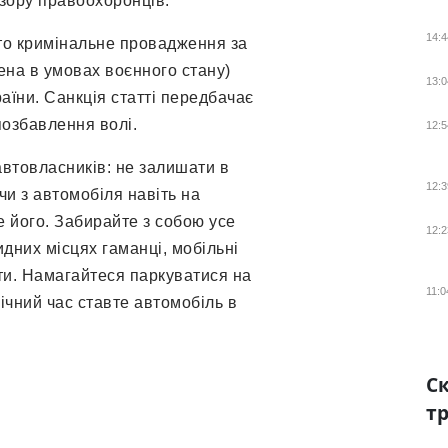
зору правоохоронців.
14:4
то кримінальне провадження за
инена в умовах воєнного стану)
13:0
аїни. Санкція статті передбачає
позбавлення волі.
12:5
автовласників: не залишати в
12:3
чи з автомобіля навіть на
е його. Забирайте з собою усе
12:2
дних місцях гаманці, мобільні
ти. Намагайтеся паркуватися на
11:0
нічний час ставте автомобіль в
Ск
тр