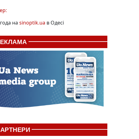
ер:
года на
sinoptik.ua
в Одесі
РЕКЛАМА
АРТНЕРИ