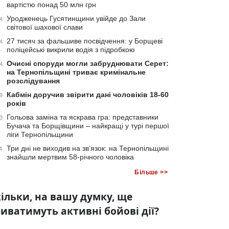
вартістю понад 50 млн грн
Уродженець Гусятинщини увійде до Зали
4
світової шахової слави
27 тисяч за фальшиве посвідчення: у Борщеві
4
поліцейські викрили водія з підробкою
Очисні споруди могли забруднювати Серет:
4
на Тернопільщині триває кримінальне
розслідування
Кабмін доручив звірити дані чоловіків 18-60
9
років
Гольова заміна та яскрава гра: представники
3
Бучача та Борщівщини – найкращі у турі першої
ліги Тернопільщини
Три дні не виходив на зв’язок: на Тернопільщині
4
знайшли мертвим 58-річного чоловіка
Більше >>
ільки, на вашу думку, ще
иватимуть активні бойові дії?