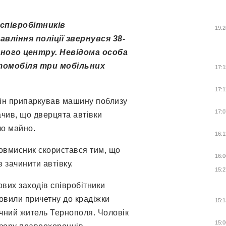
 співробітників
19:2
вління поліції звернувся 38-
ного центру. Невідома особа
втомобіля три мобільних
17:1
17:1
він припаркував машину поблизу
17:0
ачив, що дверцята автівки
ло майно.
16:1
ловмисник скористався тим, що
16:0
 зачинити автівку.
15:2
вих заходів співробітники
новили причетну до крадіжки
15:1
ічний житель Тернополя. Чоловік
15:0