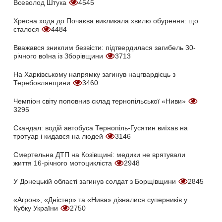
Всеволод Штука
4545
Хресна хода до Почаєва викликала хвилю обурення: що
сталося
4484
Вважався зниклим безвісти: підтвердилася загибель 30-
річного воїна із Зборівщини
3713
На Харківському напрямку загинув нацгвардієць з
Теребовлянщини
3460
Чемпіон світу поповнив склад тернопільської «Ниви»
3295
Скандал: водій автобуса Тернопіль-Гусятин виїхав на
тротуар і кидався на людей
3146
Смертельна ДТП на Козівщині: медики не врятували
життя 16-річного мотоцикліста
2948
У Донецькій області загинув солдат з Борщівщини
2845
«Агрон», «Дністер» та «Нива» дізналися суперників у
Кубку України
2750