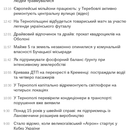
людей травмувалися
Європейські мільйони працюють: у Теребовлі активно
13:16
ремонтують центральну вулицю (відео)
На Тернопільщині відбудеться товариський матч за участю
12:42
легенди українського футзалу
Драйвовий відпочинок та драйв: прокат квадроциклів на
12:01
Оболоні
Майже 5 га земель незаконно опинилися у комунальній
11:57
власності Бучацької міськради
Як підтримувати фосфорний баланс ґрунту при
11:42
інтенсивному землеробстві
Кривава ДТП на перехресті в Кременці: постраждали водії
10:55
та четверо пасажирів
У Тернополі капітально відремонтують світлофори на
10:30
чотирьох локаціях
У Тернополі перевірили кондиціонери в транспорті:
10:00
порушення вже виявили
Понад 15 років у швейній справі: як підприємець із
9:30
Лановеччини розширив виробництво
Стало відомо, коли великогаївський «Агрон» стартує у
9:00
Кубку України