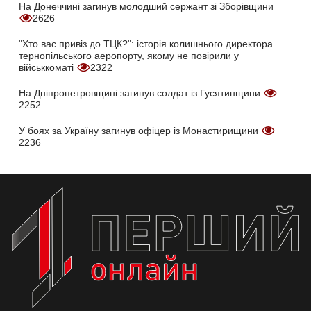
На Донеччині загинув молодший сержант зі Зборівщини
2626
"Хто вас привіз до ТЦК?": історія колишнього директора
тернопільського аеропорту, якому не повірили у
військкоматі
2322
На Дніпропетровщині загинув солдат із Гусятинщини
2252
У боях за Україну загинув офіцер із Монастирищини
2236