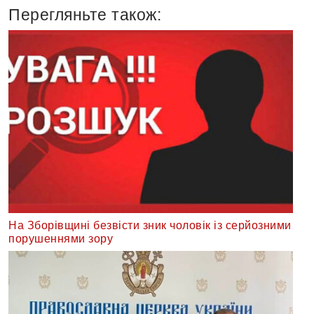
Перегляньте також:
На Зборівщині безвісти зник чоловік із серйозними
порушеннями зору