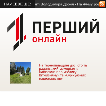
НАЙСВІЖІШЕ:
 у матчі пам’яті Володимира Дроня
• На 44-му році життя по
На Тернопільщині досі стоїть
радянський меморіал із
написами про «Велику
Вітчизняну» та «буржуазних
націоналістів»