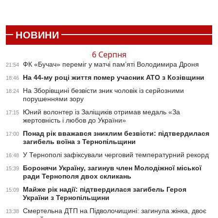
НОВИНИ
6 Серпня
ФК «Бучач» переміг у матчі пам’яті Володимира Дроня
21:54
На 44-му році життя помер учасник АТО з Козівщини
18:46
На Зборівщині безвісти зник чоловік із серйозними
18:24
порушеннями зору
Юний волонтер із Заліщиків отримав медаль «За
17:15
жертовність і любов до України»
Понад рік вважався зниклим безвісти: підтвердилася
17:00
загибель воїна з Тернопільщини
У Тернополі зафіксували черговий температурний рекорд
16:48
Боронячи Україну, загинув член Молодіжної міської
15:39
ради Тернополя двох скликань
Майже рік надії: підтвердилася загибель Героя
15:09
України з Тернопільщини
Смертельна ДТП на Підволочищині: загинула жінка, двоє
13:38