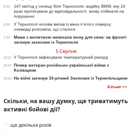
147 км/год у селищі біля Тернополя: водійку BMW, яку 24
8:30
рази притягували до відповідальності, знову спіймали на
порушенні
У Тернополі чоловік випав із вікна п’ятого поверху:
8:00
очевидці розповіли, що сталося
Мама з молитвою написала ікону для сина: на фронті
7:30
загинув захисник із Тернополя
5 Серпня
У Тернополі зафіксували температурний рекорд
23:22
Помер ветеран російсько-української війни з
20:47
Козівщини
На війні загинув 33-річний Захисник із Тернопільщини
19:15
Більше >>
Скільки, на вашу думку, ще триватимуть
активні бойові дії?
ще декілька років