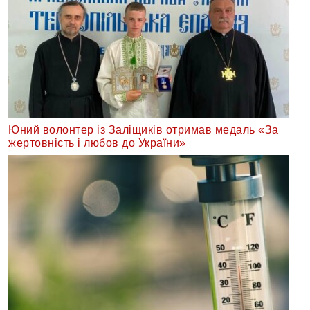
Юний волонтер із Заліщиків отримав медаль «За
жертовність і любов до України»