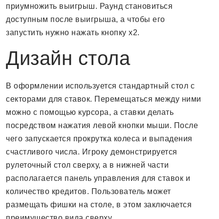
приумножить выигрыш. Раунд становиться
доступным после выигрыша, а чтобы его
запустить нужно нажать кнопку x2.
Дизайн стола
В оформлении используется стандартный стол с
секторами для ставок. Перемещаться между ними
можно с помощью курсора, а ставки делать
посредством нажатия левой кнопки мыши. После
чего запускается прокрутка колеса и выпадения
счастливого числа. Игроку демонстрируется
рулеточный стол сверху, а в нижней части
располагается панель управления для ставок и
количество кредитов. Пользователь может
размещать фишки на столе, в этом заключается
преимущество вида сверху.