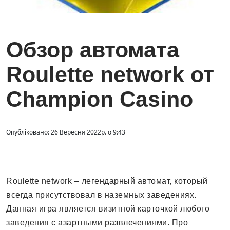
Обзор автомата
Roulette network от
Champion Casino
Опубліковано: 26 Вересня 2022р. о 9:43
Roulette network – легендарный автомат, который
всегда присутствовал в наземных заведениях.
Данная игра является визитной карточкой любого
заведения с азартными развлечениями. Про