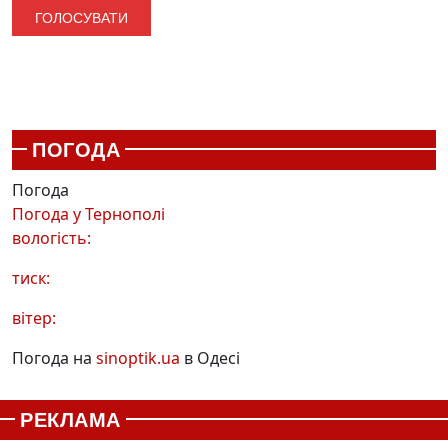
ПОГОДА
Погода
Погода у
Тернополі
вологість:
тиск:
вітер:
Погода на
sinoptik.ua
в Одесі
РЕКЛАМА