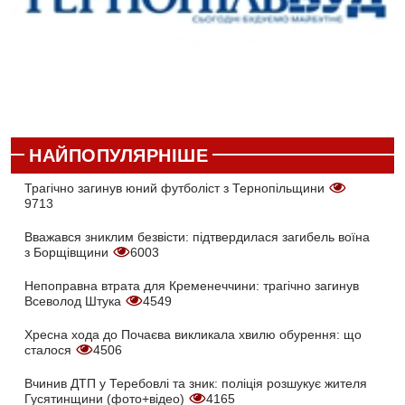
НАЙПОПУЛЯРНІШЕ
Трагічно загинув юний футболіст з Тернопільщини
9713
Вважався зниклим безвісти: підтвердилася загибель воїна
з Борщівщини
6003
Непоправна втрата для Кременеччини: трагічно загинув
Всеволод Штука
4549
Хресна хода до Почаєва викликала хвилю обурення: що
сталося
4506
Вчинив ДТП у Теребовлі та зник: поліція розшукує жителя
Гусятинщини (фото+відео)
4165