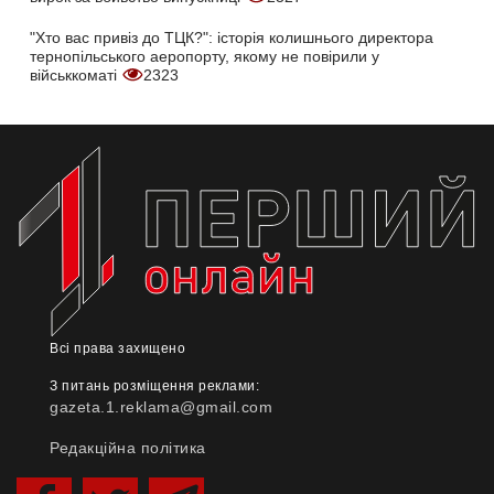
"Хто вас привіз до ТЦК?": історія колишнього директора
тернопільського аеропорту, якому не повірили у
військкоматі
2323
Всі права захищено
З питань розміщення реклами:
gazeta.1.reklama@gmail.com
Редакційна політика