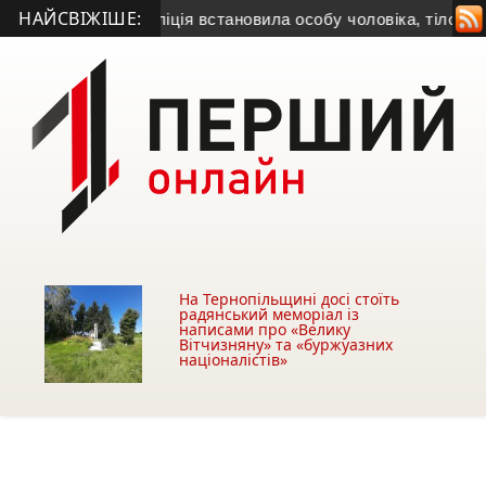
НАЙСВІЖІШЕ:
нопільщини
• Поліція встановила особу чоловіка, тіло якого 
На Тернопільщині досі стоїть
радянський меморіал із
написами про «Велику
Вітчизняну» та «буржуазних
націоналістів»