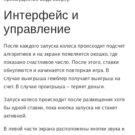
Интерфейс и
управление
После каждого запуска колеса происходит подсчет
алгоритмов и на экране появляется окошко, где
показано счастливое число. После этого, ставки
обнуляются и начинается повторная игра. В
случае выигрыша гемблер получает выигрыш на
счет. В случае проигрыша – теряет деньги.
Запуск колесо происходит после размещения хотя
бы одной ставки, пока кнопка запуска не станет
активной.
В левой части экрана расположены кнопки звука и