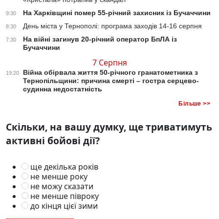
На Харківщині помер 55-річний захисник із Бучаччини
9:30
День міста у Тернополі: програма заходів 14-16 серпня
8:30
На війні загинув 20-річний оператор БпЛА із
7:30
Бучаччини
7 Серпня
Війна обірвала життя 50-річного гранатометника з
19:20
Тернопільщини: причина смерті – гостра серцево-
судинна недостатність
Більше >>
Скільки, на вашу думку, ще триватимуть
активні бойові дії?
ще декілька років
не менше року
не можу сказати
не менше півроку
до кінця цієї зими