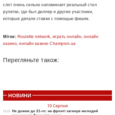
слот очень сильно напоминает реальный стол
рулетки, где был диллер и другие участники,
которые делали ставки с помощью фишек.
Мітки:
Roulette network
,
играть онлайн
,
онлайн
казино
,
онлайн казино Champion.ua
Перегляньте також:
НОВИНИ
10 Серпня
Не дожив до 21-го: на фронті загинув молодий
13:15