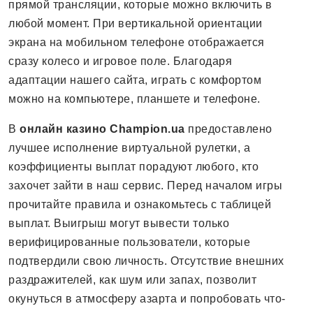
прямой трансляции, которые можно включить в
любой момент. При вертикальной ориентации
экрана на мобильном телефоне отображается
сразу колесо и игровое поле. Благодаря
адаптации нашего сайта, играть с комфортом
можно на компьютере, планшете и телефоне.
В
онлайн казино Champion.ua
предоставлено
лучшее исполнение виртуальной рулетки, а
коэффициенты выплат порадуют любого, кто
захочет зайти в наш сервис. Перед началом игры
прочитайте правила и ознакомьтесь с таблицей
выплат. Выигрыш могут вывести только
верифицированные пользователи, которые
подтвердили свою личность. Отсутствие внешних
раздражителей, как шум или запах, позволит
окунуться в атмосферу азарта и попробовать что-