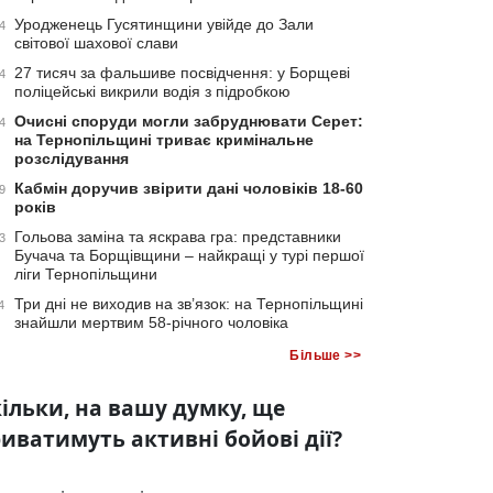
Уродженець Гусятинщини увійде до Зали
4
світової шахової слави
27 тисяч за фальшиве посвідчення: у Борщеві
4
поліцейські викрили водія з підробкою
Очисні споруди могли забруднювати Серет:
4
на Тернопільщині триває кримінальне
розслідування
Кабмін доручив звірити дані чоловіків 18-60
9
років
Гольова заміна та яскрава гра: представники
3
Бучача та Борщівщини – найкращі у турі першої
ліги Тернопільщини
Три дні не виходив на зв’язок: на Тернопільщині
4
знайшли мертвим 58-річного чоловіка
Більше >>
ільки, на вашу думку, ще
иватимуть активні бойові дії?