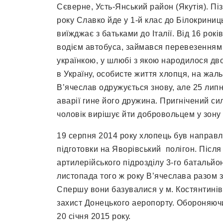
Сєверне, Усть-Янський район (Якутія). Пі
року Славко йде у 1-й клас до Білокриниць
виїжджає з батьками до Італії. Від 16 рок
водієм автобуса, займався перевезенням за
українкою, у шлюбі з якою народилося дв
в Україну, особисте життя хлопця, на жаль
В’ячеслав одружується знову, але 25 липня
аварії гине його дружина. Пригнічений с
чоловік вирішує йти добровольцем у зону
19 серпня 2014 року хлопець був направл
підготовки на Яворівський полігон. Після
артилерійського підрозділу 3-го батальйо
листопада того ж року В’ячеслава разом з
Спершу вони базувалися у м. Костянтинівк
захист Донецького аеропорту. Обороняючи
20 січня 2015 року.