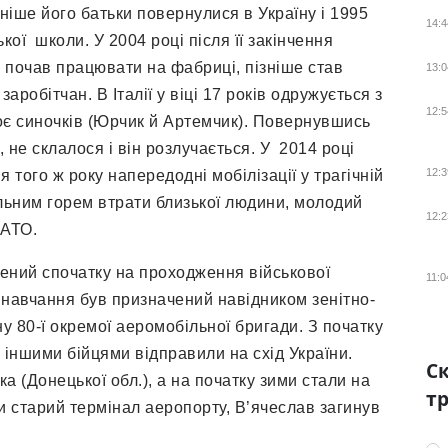
зніше його батьки повернулися в Україну і 1995
14:4
кої школи. У 2004 році після її закінчення
ів почав працювати на фабриці, пізніше став
13:0
робітчан. В Італії у віці 17 років одружується з
12:5
оє синочків (Юрчик й Артемчик). Повернувшись
, не склалося і він розлучається. У 2014 році
12:3
 того ж року напередодні мобілізації у трагічній
ильним горем втрати близької людини, молодий
12:2
 АТО.
ений спочатку на проходження військової
11:0
 навчання був призначений навідником зенітно-
ну 80-ї окремої аеромобільної бригади. З початку
 іншими бійцями відправили на схід України.
Ск
а (Донецької обл.), а на початку зими стали на
тр
 старий термінал аеропорту, В’ячеслав загинув