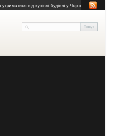
тися від купівлі будівлі у Чорткові (фото)
• Псевдобанкір ошука