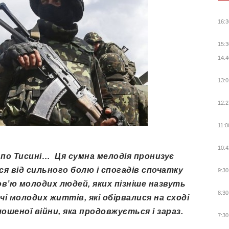
16:3
15:3
14:4
13:0
12:2
11:0
10:4
а по Тисині… Ця сумна мелодія пронизує
ся від сильного болю і спогадів спочатку
9:30
в’ю молодих людей, яких пізніше назвуть
8:30
і молодих життів, які обірвалися на сході
лошеної війни, яка продовжується і зараз.
7:30