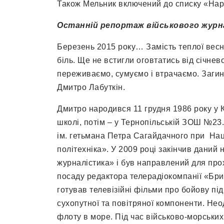
Також Мельник включений до списку «Нар
Останній репортаж військового журн
Березень 2015 року… Замість теплої весн
біль. Ще не встигли оговтатись від січнев
переживаємо, сумуємо і втрачаємо. Загин
Дмитро Лабуткін.
Дмитро народився 11 грудня 1986 року у 
школі, потім – у Тернопільській ЗОШ №23.
ім. гетьмана Петра Сагайдачного при Нац
політехніка». У 2009 році закінчив даний
журналістика» і був направлений для про
посаду редактора телерадіокомпанії «Бри
готував телевізійні фільми про бойову пі
сухопутної та повітряної компоненти. Не
флоту в море. Під час військово-морських