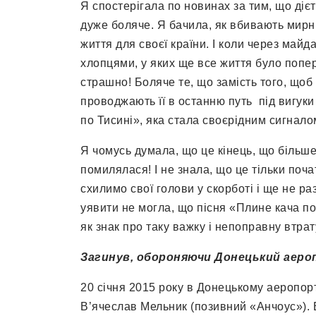
Я спостерігала по новинах за тим, що діє
дуже боляче. Я бачила, як вбивають мирн
життя для своєї країни. І коли через май
хлопцями, у яких ще все життя було попер
страшно! Боляче те, що замість того, щоб
проводжають її в останню путь під вигуки
по Тисині», яка стала своєрідним сигналом
Я чомусь думала, що це кінець, що більше 
помилялася! І не знала, що це тільки поча
схилимо свої голови у скорботі і ще не р
уявити не могла, що пісня «Плине кача по
як знак про таку важку і непоправну вт
Загинув, обороняючи Донецький аер
20 січня 2015 року в Донецькому аеропор
В’ячеслав Мельник (позивний «Анчоус»). В