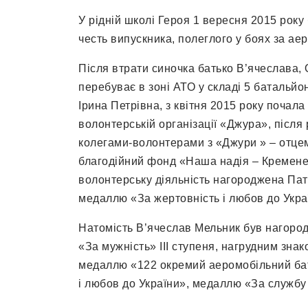
У рідній школі Героя 1 вересня 2015 року
честь випускника, полеглого у боях за ае
Після втрати синочка батько В’ячеслава, 
перебуває в зоні АТО у складі 5 батальйон
Ірина Петрівна, з квітня 2015 року почал
волонтерській організації «Джура», після 
колегами-волонтерами з «Джури » – отц
благодійний фонд «Наша надія – Кременец
волонтерську діяльність нагороджена Патр
медаллю «За жертовність і любов до Украї
Натомість В’ячеслав Мельник був нагоро
«За мужність» III ступеня, нагрудним зна
медаллю «122 окремий аеромобільний ба
і любов до України», медаллю «За службу 