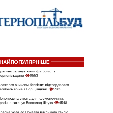
НАЙПОПУЛЯРНІШЕ
рагічно загинув юний футболіст з
Тернопільщини
9553
Вважався зниклим безвісти: підтвердилася
загибель воїна з Борщівщини
5985
Непоправна втрата для Кременеччини:
трагічно загинув Всеволод Штука
4548
Хресна хода до Почаєва викликала хвилю