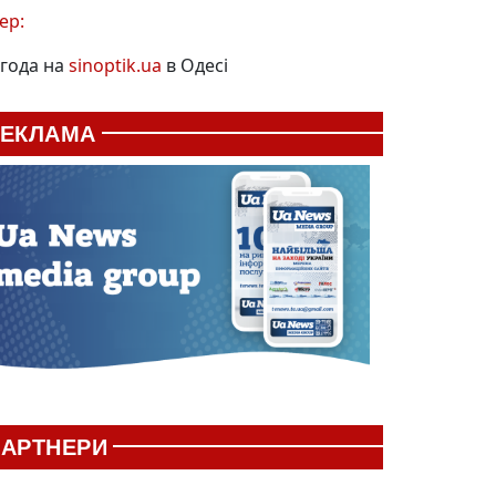
ер:
года на
sinoptik.ua
в Одесі
РЕКЛАМА
АРТНЕРИ