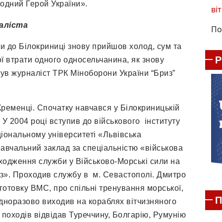
одний Герой України».
віт
аліста
По
и до Білокриниці знову прийшов холод, сум та
ої втрати одного односельчанина, як знову
ув журналіст ТРК Міноборони України “Бриз”
Кременці. Спочатку навчався у Білокриницькій
 У 2004 році вступив до військового інституту
іональному університеті «Львівська
 навчальний заклад за спеціальністю «військова
ходження служби у Військово-Морські сили на
з». Проходив службу в м. Севастополі. Дмитро
дготовку ВМС, про спільні тренування морської,
П
одноразово виходив на кораблях вітчизняного
 походів відвідав Туреччину, Болгарію, Румунію