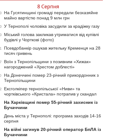
8 Серпня
На Гусятинщині громаді передали безхазяйне
0
майно вартістю понад 9 млн грн
У Тернополі чоловіка засудили за крадіжку газу
0
Міський голова закликав утриматися від купівлі
0
будівлі у Чорткові (фото)
Псевдобанкір ошукав жительку Кременця на 28
1
тисяч гривень
Воїн з Тернопільщини з позивним «Хижак»
7
нагороджений «Хрестом доблесті»
На Донеччині помер 23-річний прикордонник з
0
Тернопільщини
Ексголкіпер тернопільської «Ниви» та
2
чортківського «Кристала» потрапив у скандал
На Харківщині помер 55-річний захисник із
Бучаччини
День міста у Тернополі: програма заходів 14-16
серпня
На війні загинув 20-річний оператор БпЛА із
Бучаччини