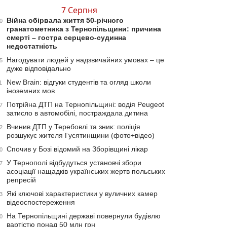
7 Серпня
Війна обірвала життя 50-річного
0
гранатометника з Тернопільщини: причина
смерті – гостра серцево-судинна
недостатність
Нагодувати людей у надзвичайних умовах – це
5
дуже відповідально
New Brain: відгуки студентів та огляд школи
1
іноземних мов
Потрійна ДТП на Тернопільщині: водія Peugeot
7
затисло в автомобілі, постраждала дитина
Вчинив ДТП у Теребовлі та зник: поліція
2
розшукує жителя Гусятинщини (фото+відео)
Спочив у Бозі відомий на Зборівщині лікар
0
У Тернополі відбудуться установчі збори
7
асоціації нащадків українських жертв польських
репресій
Які ключові характеристики у вуличних камер
3
відеоспостереження
На Тернопільщині державі повернули будівлю
0
вартістю понад 50 млн грн