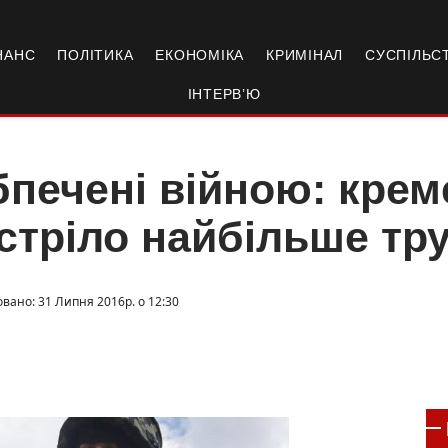
НАНС
ПОЛІТИКА
ЕКОНОМІКА
КРИМІНАЛ
СУСПІЛЬС
ІНТЕРВ’Ю
печені війною: крем
стріло найбільше тру
овано: 31 Липня 2016р. о 12:30