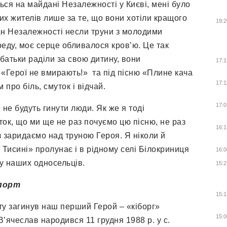
ться на майдані Незалежності у Києві, мені було
их жителів лише за те, що вони хотіли кращого
19:2
дан Незалежності несли труни з молодими
еду, моє серце обливалося кров’ю. Це так
 батьки раділи за свою дитину, вони
17:1
 «Герої не вмирають!» та під пісню «Плине кача
17:1
 про біль, смуток і відчай.
17:0
не будуть гинути люди. Як же я тоді
ток, що ми ще не раз почуємо цю пісню, не раз
16:1
аз заридаємо над труною Героя. Я ніколи й
 Тисині» пролунає і в рідному селі Білокриниця
16:0
рату наших односельців.
15:2
опорт
15:1
ту загинув наш перший Герой – «кіборг»
15:0
’ячеслав народився 11 грудня 1988 р. у с.