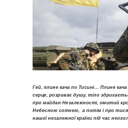
Гей, плине кача по Тисині… Плине кач
серце, розриває душу, тіло здригаєть
про майдан Незалежності, омитий кро
Небесною сотнею, а потім і про тисяч
нашої незалежної країни під час неого