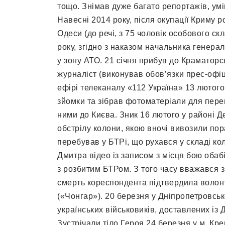
тощо. Знімав дуже багато репортажів, умі
Навесні 2014 року, після окупації Криму 
Одеси (до речі, з 75 чоловік особового ск
року, згідно з наказом начальника генера
у зону АТО. 21 січня прибув до Краматорс
журналіст (виконував обов’язки прес-офіц
ефірі телеканалу «112 Україна» 13 лютог
зйомки та зібрав фотоматеріали для перег
ними до Києва. Зник 16 лютого у районі 
обстрілу колони, якою вночі вивозили по
перебував у БТРі, що рухався у складі ко
Дмитра відео із записом з місця бою обабі
з розбитим БТРом. З того часу вважався 
смерть кореспондента підтвердила волон
(«Чонгар»). 20 березня у Дніпропетровськ
українських військовиків, доставлених із
Зустрічали тіло Героя 24 березня у м. Кре