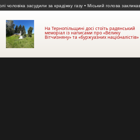
овіка засудили за крадіжку газу
• Міський голова закликав утрима
На Тернопільщині досі стоїть радянський
меморіал із написами про «Велику
Вітчизняну» та «буржуазних націоналістів»