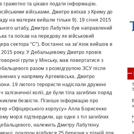
в грамотно та цікаво подати інформацію.
російськими військами, Дмитро виїхав з Криму до
ладу на материк вийшли тільки 9). 19 січня 2015
льного штабу, Дмитро Лабуткін був направлений
ька та поїхав на передову як військовий
ера сектора “С”). Востаннє на зв’язок вийшов в
о 2015 року. У Дебальцевому Дмитро провів
оворної групи у Мінську, мав повертатися з
Дебальцевого разом з розвідгрупою ЗСУ після
ранених у напрямку Артемівська. Дмитро
лони. 19 лютого терористи надіслали дружині
Т
ч залізничної колії, де були тіла загиблих поряд
зниклим безвісти. Пізніше інформацію про
тер «Офіцерського корпусу» Алла Борисенко
ому морзі підтвердили, що одне з тіл загиблих
 Дебальцевого, належить Дмитру Лабуткіну.
менці, похорон відбувся 25 березня у рідній для