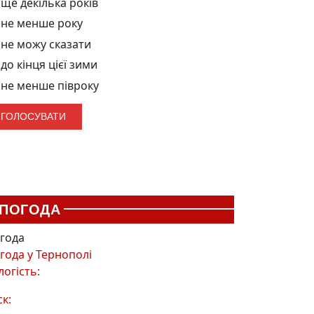
ще декілька років
не менше року
не можу сказати
до кінця цієї зими
не менше півроку
ПОГОДА
года
года у
Тернополі
логість:
ск: