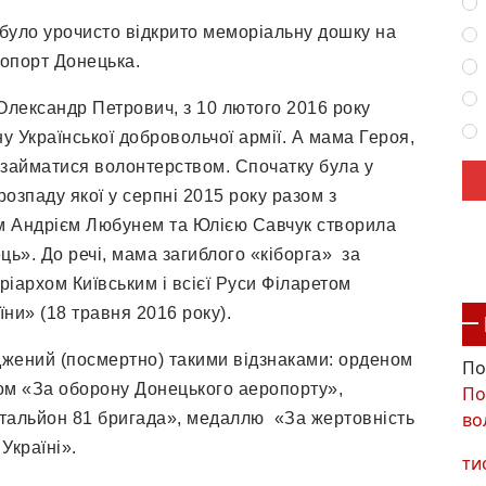
 було урочисто відкрито меморіальну дошку на
ропорт Донецька.
Олександр Петрович, з 10 лютого 2016 року
у Української добровольчої армії. А мама Героя,
а займатися волонтерством. Спочатку була у
розпаду якої у серпні 2015 року разом з
ем Андрієм Любунем та Юлією Савчук створила
ь». До речі, мама загиблого «кіборга» за
іархом Київським і всієї Руси Філаретом
ни» (18 травня 2016 року).
джений (посмертно) такими відзнаками: орденом
По
ком «За оборону Донецького аеропорту»,
По
во
тальйон 81 бригада», медаллю «За жертовність
Україні».
ти