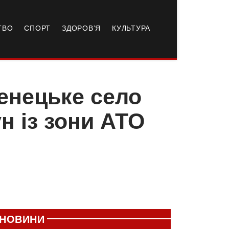
ТВО
СПОРТ
ЗДОРОВ’Я
КУЛЬТУРА
енецьке село
н із зони АТО
НОВИНИ