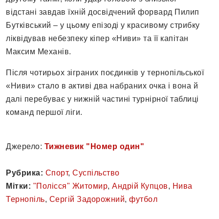
відстані завдав їхній досвідчений форвард Пилип
Бутківський – у цьому епізоді у красивому стрибку
ліквідував небезпеку кіпер «Ниви» та її капітан
Максим Механів.
Після чотирьох зіграних поєдинків у тернопільської
«Ниви» стало в активі два набраних очка і вона й
далі перебуває у нижній частині турнірної таблиці
команд першої ліги.
Джерело:
Тижневик "Номер один"
Рубрика:
Спорт
,
Суспільство
Мітки:
"Полісся" Житомир
,
Андрій Купцов
,
Нива
Тернопіль
,
Сергій Задорожний
,
футбол