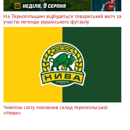
На Тернопільщині відбудеться товариський матч за
участю легенди українського футзалу
Чемпіон світу поповнив склад тернопільської
«Ниви»