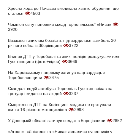
Хресна хода до Почаєва викликала хвилю обурення: що
сталося
4503
Чемпіон світу поповнив склад тернопільської «Ниви»
3920
Вважався зниклим безвісти: підтвердилася загибель 30-
річного воїна із Зборівщини
3722
Вчинив ДТП у Теребовлі та зник: поліція розшукує жителя
Гусятинщини (фото+відео)
3666
На Харківському напрямку загинув нацгвардієць з
Теребовлянщини
3475
Скандал: водій автобуса Тернопіль-Гусятин виїхав на
тротуар і кидався на людей
3237
Смертельна ДТП на Козівщині: медики не врятували
життя 16-річного мотоцикліста
2998
У Донецькій області загинув солдат з Борщівщини
2852
«Агрон», «Дністер» та «Нива» дізналися суперників у