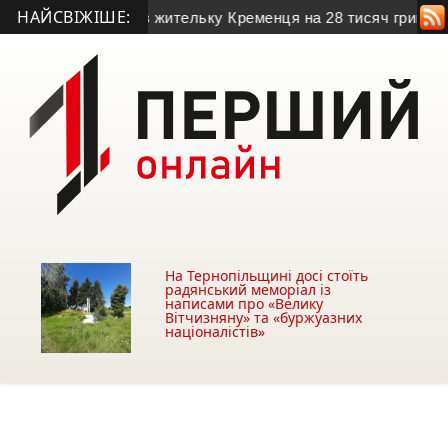
НАЙСВІЖІШЕ:
добанкір ошукав жительку Кременця на 28 тисяч гривень
• В
На Тернопільщині досі стоїть
радянський меморіал із
написами про «Велику
Вітчизняну» та «буржуазних
націоналістів»