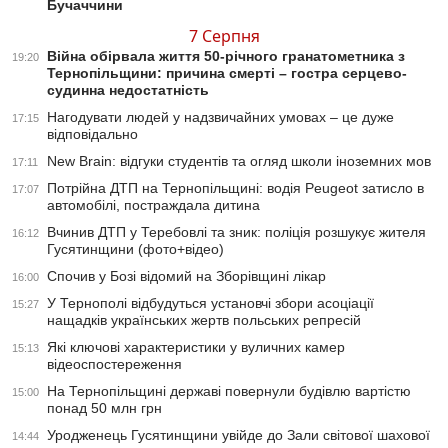
Бучаччини
7 Серпня
Війна обірвала життя 50-річного гранатометника з
19:20
Тернопільщини: причина смерті – гостра серцево-
судинна недостатність
Нагодувати людей у надзвичайних умовах – це дуже
17:15
відповідально
New Brain: відгуки студентів та огляд школи іноземних мов
17:11
Потрійна ДТП на Тернопільщині: водія Peugeot затисло в
17:07
автомобілі, постраждала дитина
Вчинив ДТП у Теребовлі та зник: поліція розшукує жителя
16:12
Гусятинщини (фото+відео)
Спочив у Бозі відомий на Зборівщині лікар
16:00
У Тернополі відбудуться установчі збори асоціації
15:27
нащадків українських жертв польських репресій
Які ключові характеристики у вуличних камер
15:13
відеоспостереження
На Тернопільщині державі повернули будівлю вартістю
15:00
понад 50 млн грн
Уродженець Гусятинщини увійде до Зали світової шахової
14:44