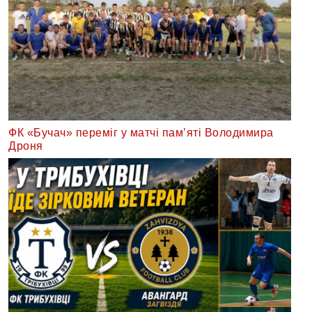
ФК «Бучач» переміг у матчі пам’яті Володимира
Дроня