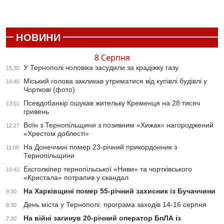
НОВИНИ
8 Серпня
У Тернополі чоловіка засудили за крадіжку газу
15:30
Міський голова закликав утриматися від купівлі будівлі у
14:40
Чорткові (фото)
Псевдобанкір ошукав жительку Кременця на 28 тисяч
13:01
гривень
Воїн з Тернопільщини з позивним «Хижак» нагороджений
12:27
«Хрестом доблесті»
На Донеччині помер 23-річний прикордонник з
11:00
Тернопільщини
Ексголкіпер тернопільської «Ниви» та чортківського
10:42
«Кристала» потрапив у скандал
На Харківщині помер 55-річний захисник із Бучаччини
9:30
День міста у Тернополі: програма заходів 14-16 серпня
8:30
На війні загинув 20-річний оператор БпЛА із
7:30