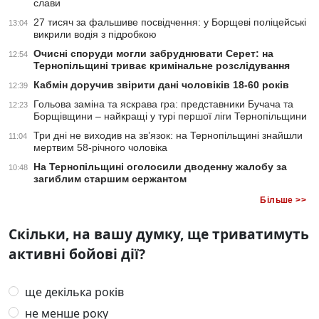
слави
27 тисяч за фальшиве посвідчення: у Борщеві поліцейські
13:04
викрили водія з підробкою
Очисні споруди могли забруднювати Серет: на
12:54
Тернопільщині триває кримінальне розслідування
Кабмін доручив звірити дані чоловіків 18-60 років
12:39
Гольова заміна та яскрава гра: представники Бучача та
12:23
Борщівщини – найкращі у турі першої ліги Тернопільщини
Три дні не виходив на зв’язок: на Тернопільщині знайшли
11:04
мертвим 58-річного чоловіка
На Тернопільщині оголосили дводенну жалобу за
10:48
загиблим старшим сержантом
Більше >>
Скільки, на вашу думку, ще триватимуть
активні бойові дії?
ще декілька років
не менше року