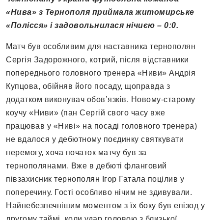
«Нива» з Тернополя приймала житомирське
«Полісся» і задовольнилася нічиєю – 0:0.
Матч був особливим для наставника тернополян
Сергія Задорожного, котрий, після відставники
попереднього головного тренера «Ниви» Андрія
Купцова, обійняв його посаду, щоправда з
додатком виконувач обов’язків. Новому-старому
коучу «Ниви» (пан Сергій свого часу вже
працював у «Ниві» на посаді головного тренера)
не вдалося у дебютному поєдинку святкувати
перемогу, хоча початок матчу був за
тернополянами. Вже в дебюті фланговий
півзахисник тернополян Ігор Гатала поцілив у
поперечину. Гості особливо нічим не здивували.
Найнебезпечнішим моментом з їх боку був епізод у
другому таймі, коли удар головою з близької