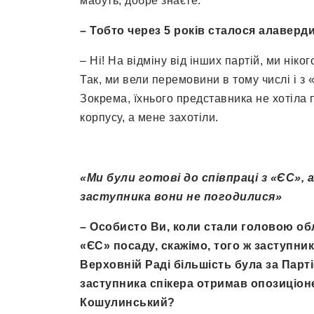
мабуть, добре знаєте.
– Тобто через 5 років сталося алаверд
– Ні! На відміну від інших партій, ми ніко
Так, ми вели перемовини в тому числі і з
Зокрема, їхнього представника не хотіла
корпусу, а мене захотіли.
«Ми були готові до співпраці з «ЄС»,
заступника вони не погодилися»
– Особисто Ви, коли стали головою об
«ЄС» посаду, скажімо, того ж заступник
Верховній Раді більшість була за Парт
заступника спікера отримав опозиціон
Кошулинський?