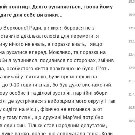
15:3
кій політиці. Дехто зупиняється, і вона йому
одите для себе виклики…
15:0
о Верховної Ради, в яких я боровся не з
13:3
истачило декілька голосів для перемоги, я
13:1
у нічого не вчать, а поразки вчать, і якщо
жна рухатися вперед. Можливо, та поразка на
12:4
оби я зупинився, подивився по сторонах, змінив
ла, особистого життя практично не було. П’ять
12:0
 зазвичай у п’ятницю, були прямі ефіри на
11:5
, до 9-10 години спав, бо був дуже виснажений.
ву особисті та ділові зустрічі, партійні збори
11:4
іл, де зустрічався з виборцями мого округу. І так
10:5
сидіти на місці, фізично не втомився, а от
у тому плані, що дружині Мар’яні потрібно
10:3
ув один син. Тільки став народним депутатом,
ло дуже важко, добре, що допомагала теща. Коли