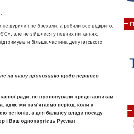
и.
П
го не дурили і не брехали, а робили все відкрито.
 «ЄС», але не зійшлися у певних питаннях.
 підтримувати більша частина депутатського
 але на нашу пропозицію щодо першого
ласної ради, не пропонували представникам
а, адже ми пам’ятаємо період, коли у
ією регіонів, а для балансу влади посаду
ер і Ваш однопартієць Руслан
Т