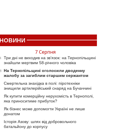
НОВИНИ
7 Серпня
Три дні не виходив на зв’язок: на Тернопільщині
4
знайшли мертвим 58-річного чоловіка
На Тернопільщині оголосили дводенну
8
жалобу за загиблим старшим сержантом
Смертельна знахідка в полі: піротехніки
знищили артилерійський снаряд на Бучаччині
Як купити комерційну нерухомість в Тернополі,
яка приноситиме прибуток?
Як бізнес може допомогти Україні не лише
донатом
Історія Азову: шлях від добровольчого
батальйону до корпусу