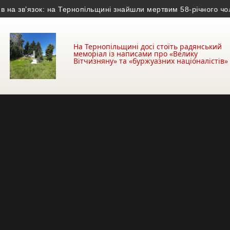
зв’язок: на Тернопільщині знайшли мертвим 58-річного чоловіка
На Тернопільщині досі стоїть радянський
меморіал із написами про «Велику
Вітчизняну» та «буржуазних націоналістів»