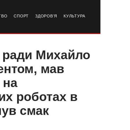
ТВО
СПОРТ
ЗДОРОВ’Я
КУЛЬТУРА
ї ради Михайло
ентом, мав
 на
их роботах в
дчув смак