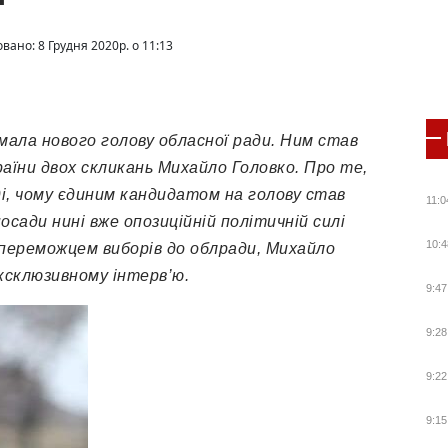
вано: 8 Грудня 2020р. о 11:13
ала нового голову обласної ради. Ним став
аїни двох скликань Михайло Головко. Про те,
ді, чому єдиним кандидатом на голову став
11:0
сади нині вже опозиційній політичній силі
10:4
 переможцем виборів до облради, Михайло
ексклюзивному інтерв’ю.
9:47
9:28
9:22
9:15