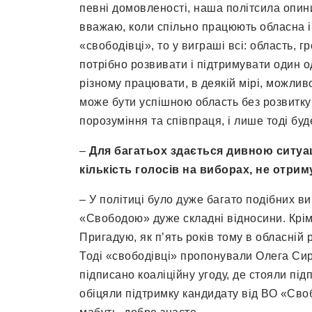
певні домовленості, наша політсила опинил
вважаю, коли спільно працюють обласна і м
«свободівці», то у виграші всі: область,
потрібно розвивати і підтримувати один о
різному працювати, в деякій мірі, можливо
може бути успішною область без розвитку
порозуміння та співпраця, і лише тоді буд
–
Для багатьох здається дивною ситуац
кількість голосів на виборах, не отри
– У політиці було дуже багато подібних ви
«Свободою» дуже складні відносини. Крім 
Пригадую, як п’ять років тому в обласній
Тоді «свободівці» пропонували Олега Сир
підписано коаліційну угоду, де стояли пі
обіцяли підтримку кандидату від ВО «Своб