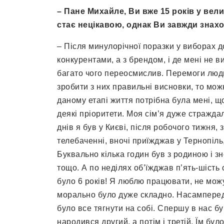
– Пане Михайле, Ви вже 15 років у вели
стає нецікавою, однак Ви завжди знах
– Після минулорічної поразки у виборах д
конкурентами, а з брендом, і де мені не в
багато чого переосмислив. Перемоги людин
зробити з них правильні висновки, то мо
даному етапі життя потрібна була мені, щ
деякі пріоритети. Моя сім’я дуже стражда
днів я був у Києві, після робочого тижня,
телебаченні, вночі приїжджав у Тернопіль
Буквально кілька годин був з родиною і зно
тощо. А по неділях об’їжджав п’ять-шість с
було 6 років! Я люблю працювати, не можу 
морально було дуже складно. Насамперед 
було все тягнути на собі. Спершу в нас б
народився другий, а потім і третій. Їм бу