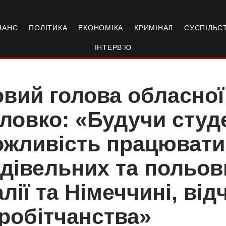
НАНС
ПОЛІТИКА
ЕКОНОМІКА
КРИМІНАЛ
СУСПІЛЬС
ІНТЕРВ’Ю
вий голова обласно
ловко: «Будучи студ
жливість працювати
дівельних та польов
алії та Німеччині, ві
робітчанства»