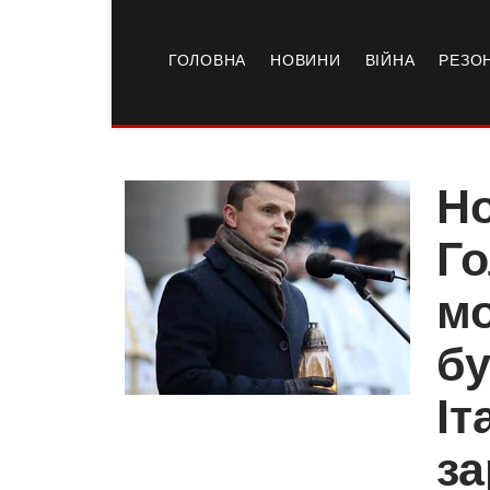
ГОЛОВНА
НОВИНИ
ВІЙНА
РЕЗО
Но
Го
мо
бу
Іт
за