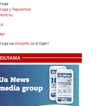
года
года у
Тернополі
логість:
ск:
ер:
года на
sinoptik.ua
в Одесі
РЕКЛАМА