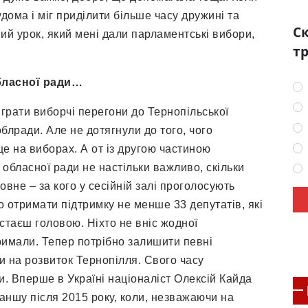
дома і міг приділити більше часу дружині та
Ск
ий урок, який мені дали парламентські вибори,
тр
бласної ради…
грати виборчі перегони до Тернопільської
блради. Але не дотягнули до того, чого
е на виборах. А от із другою частиною
обласної ради не настільки важливо, скільки
вне – за кого у сесійній залі проголосують
 отримати підтримку не менше 33 депутатів, які
 стаєш головою. Ніхто не вніс жодної
тримали. Тепер потрібно залишити певні
ти на розвиток Тернопілля. Свого часу
. Вперше в Україні націоналіст Олексій Кайда
ваншу після 2015 року, коли, незважаючи на