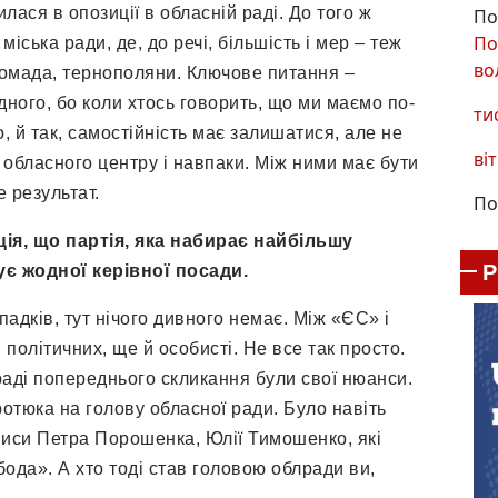
ася в опозиції в обласній раді. До того ж
По
По
іська ради, де, до речі, більшість і мер – теж
во
 громада, тернополяни. Ключове питання –
дного, бо коли хтось говорить, що ми маємо по-
ти
, й так, самостійність має залишатися, але не
віт
 обласного центру і навпаки. Між ними має бути
е результат.
По
ія, що партія, яка набирає найбільшу
мує жодної керівної посади.
падків, тут нічого дивного немає. Між «ЄС» і
політичних, ще й особисті. Не все так просто.
 раді попереднього скликання були свої нюанси.
отюка на голову обласної ради. Було навіть
дписи Петра Порошенка, Юлії Тимошенко, які
ода». А хто тоді став головою облради ви,