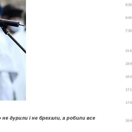
8:30
8:00
7:30
21:5
18:4
18:2
17:1
17:0
о не дурили і не брехали, а робили все
16:4