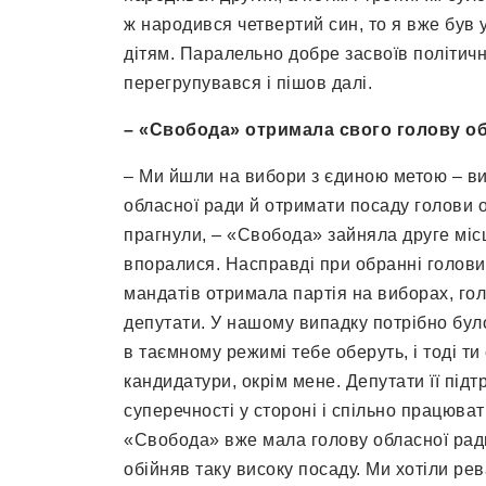
ж народився четвертий син, то я вже був у
дітям. Паралельно добре засвоїв політичн
перегрупувався і пішов далі.
– «Свобода» отримала свого голову о
– Ми йшли на вибори з єдиною метою – ви
обласної ради й отримати посаду голови о
прагнули, – «Свобода» зайняла друге місц
впоралися. Насправді при обранні голови 
мандатів отримала партія на виборах, голо
депутати. У нашому випадку потрібно було
в таємному режимі тебе оберуть, і тоді ти
кандидатури, окрім мене. Депутати її під
суперечності у стороні і спільно працюва
«Свобода» вже мала голову обласної ради
обійняв таку високу посаду. Ми хотіли ре