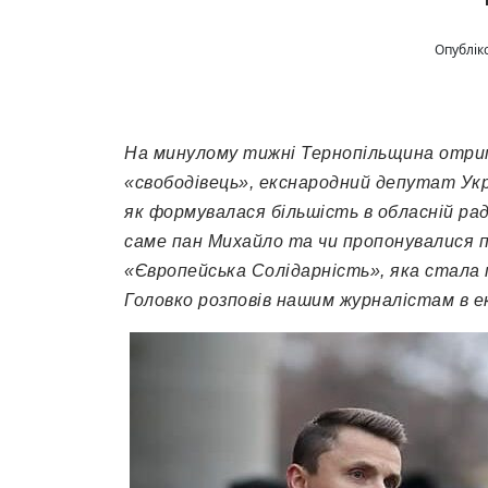
Опубліко
На минулому тижні Тернопільщина отрим
«свободівець», екснародний депутат Укр
як формувалася більшість в обласній ра
саме пан Михайло та чи пропонувалися по
«Європейська Солідарність», яка стала
Головко розповів нашим журналістам в 