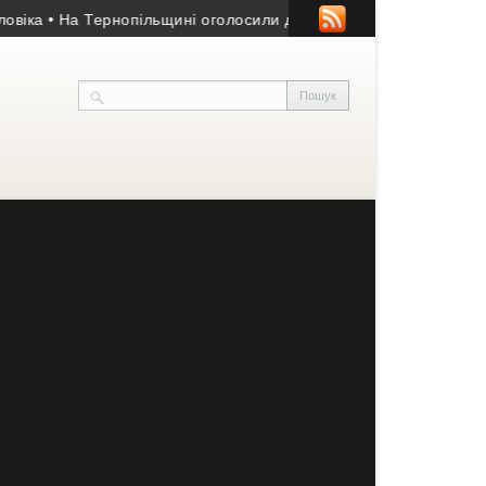
• На Тернопільщині оголосили дводенну жалобу за загиблим с