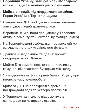
Боронячи Україну, загинув член Молодіжної
9
міської ради Тернополя двох скликань
Майже рік надії: підтвердилася загибель
9
Героя України з Тернопільщини
Смертельна ДТП на Підволочищині: загинула
8
жінка, двоє людей травмувалися
Європейські мільйони працюють: у Теребовлі
6
активно ремонтують центральну вулицю (відео)
На Тернопільщині відбудеться товариський матч
2
за участю легенди українського футзалу
Драйвовий відпочинок та драйв: прокат
1
квадроциклів на Оболоні
Майже 5 га земель незаконно опинилися у
7
комунальній власності Бучацької міськради
Як підтримувати фосфорний баланс ґрунту при
2
інтенсивному землеробстві
Кривава ДТП на перехресті в Кременці:
5
постраждали водії та четверо пасажирів
У Тернополі капітально відремонтують
0
світлофори на чотирьох локаціях
Більше >>