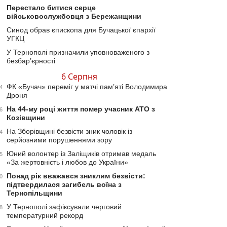
Перестало битися серце
військовослужбовця з Бережанщини
Синод обрав єпископа для Бучацької єпархії
УГКЦ
У Тернополі призначили уповноваженого з
безбар’єрності
6 Серпня
ФК «Бучач» переміг у матчі пам’яті Володимира
4
Дроня
На 44-му році життя помер учасник АТО з
6
Козівщини
На Зборівщині безвісти зник чоловік із
4
серйозними порушеннями зору
Юний волонтер із Заліщиків отримав медаль
5
«За жертовність і любов до України»
Понад рік вважався зниклим безвісти:
0
підтвердилася загибель воїна з
Тернопільщини
У Тернополі зафіксували черговий
8
температурний рекорд