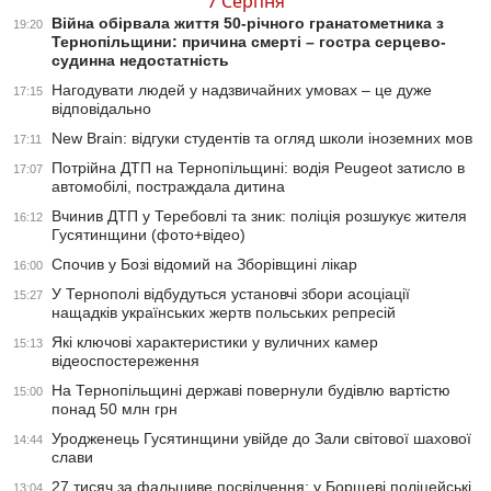
7 Серпня
Війна обірвала життя 50-річного гранатометника з
19:20
Тернопільщини: причина смерті – гостра серцево-
судинна недостатність
Нагодувати людей у надзвичайних умовах – це дуже
17:15
відповідально
New Brain: відгуки студентів та огляд школи іноземних мов
17:11
Потрійна ДТП на Тернопільщині: водія Peugeot затисло в
17:07
автомобілі, постраждала дитина
Вчинив ДТП у Теребовлі та зник: поліція розшукує жителя
16:12
Гусятинщини (фото+відео)
Спочив у Бозі відомий на Зборівщині лікар
16:00
У Тернополі відбудуться установчі збори асоціації
15:27
нащадків українських жертв польських репресій
Які ключові характеристики у вуличних камер
15:13
відеоспостереження
На Тернопільщині державі повернули будівлю вартістю
15:00
понад 50 млн грн
Уродженець Гусятинщини увійде до Зали світової шахової
14:44
слави
27 тисяч за фальшиве посвідчення: у Борщеві поліцейські
13:04