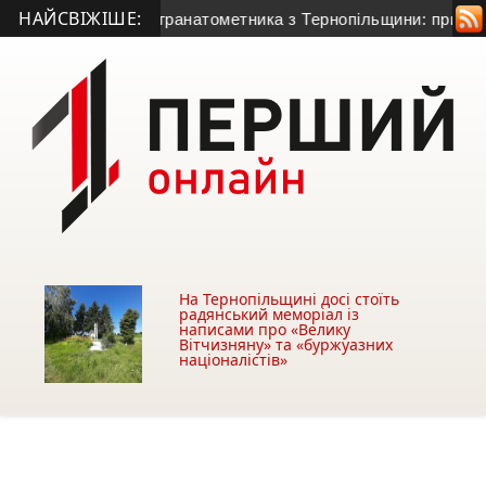
НАЙСВІЖІШЕ:
иття 50-річного гранатометника з Тернопільщини: причина сме
На Тернопільщині досі стоїть
радянський меморіал із
написами про «Велику
Вітчизняну» та «буржуазних
націоналістів»