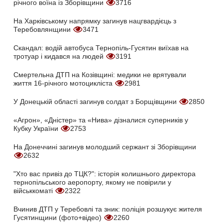
річного воїна із Зборівщини
3716
На Харківському напрямку загинув нацгвардієць з
Теребовлянщини
3471
Скандал: водій автобуса Тернопіль-Гусятин виїхав на
тротуар і кидався на людей
3191
Смертельна ДТП на Козівщині: медики не врятували
життя 16-річного мотоцикліста
2981
У Донецькій області загинув солдат з Борщівщини
2850
«Агрон», «Дністер» та «Нива» дізналися суперників у
Кубку України
2753
На Донеччині загинув молодший сержант зі Зборівщини
2632
"Хто вас привіз до ТЦК?": історія колишнього директора
тернопільського аеропорту, якому не повірили у
військкоматі
2322
Вчинив ДТП у Теребовлі та зник: поліція розшукує жителя
Гусятинщини (фото+відео)
2260