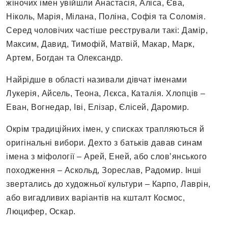
жіночих імен увійшли Анастасія, Аліса, Єва,
Ніколь, Марія, Мілана, Поліна, Софія та Соломія.
Серед чоловічих частіше реєстрували такі: Дамір,
Максим, Давид, Тимофій, Матвій, Макар, Марк,
Артем, Богдан та Олександр.
Найрідше в області називали дівчат іменами
Лукерія, Айсель, Теона, Лєкса, Каталія. Хлопців –
Еван, Вогнедар, Іві, Елізар, Єлісей, Даромир.
Окрім традиційних імен, у списках трапляються й
оригінальні вибори. Дехто з батьків давав синам
імена з міфології – Арей, Еней, або слов’янського
походження – Аскольд, Зореслав, Радомир. Інші
звертались до художньої культури – Карпо, Лаврін,
або вигадливих варіантів на кшталт Космос,
Люцифер, Оскар.