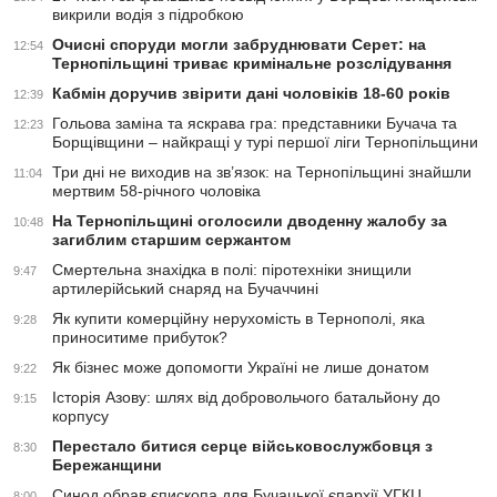
викрили водія з підробкою
Очисні споруди могли забруднювати Серет: на
12:54
Тернопільщині триває кримінальне розслідування
Кабмін доручив звірити дані чоловіків 18-60 років
12:39
Гольова заміна та яскрава гра: представники Бучача та
12:23
Борщівщини – найкращі у турі першої ліги Тернопільщини
Три дні не виходив на зв’язок: на Тернопільщині знайшли
11:04
мертвим 58-річного чоловіка
На Тернопільщині оголосили дводенну жалобу за
10:48
загиблим старшим сержантом
Смертельна знахідка в полі: піротехніки знищили
9:47
артилерійський снаряд на Бучаччині
Як купити комерційну нерухомість в Тернополі, яка
9:28
приноситиме прибуток?
Як бізнес може допомогти Україні не лише донатом
9:22
Історія Азову: шлях від добровольчого батальйону до
9:15
корпусу
Перестало битися серце військовослужбовця з
8:30
Бережанщини
Синод обрав єпископа для Бучацької єпархії УГКЦ
8:00