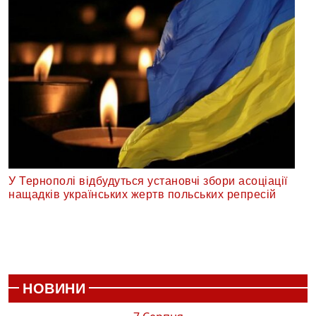
У Тернополі відбудуться установчі збори асоціації
нащадків українських жертв польських репресій
НОВИНИ