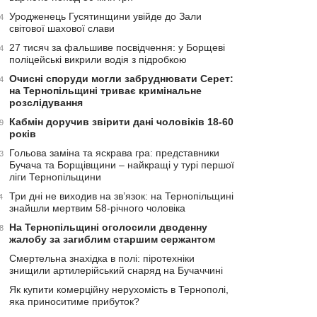
Уродженець Гусятинщини увійде до Зали
4
світової шахової слави
27 тисяч за фальшиве посвідчення: у Борщеві
4
поліцейські викрили водія з підробкою
Очисні споруди могли забруднювати Серет:
4
на Тернопільщині триває кримінальне
розслідування
Кабмін доручив звірити дані чоловіків 18-60
9
років
Гольова заміна та яскрава гра: представники
3
Бучача та Борщівщини – найкращі у турі першої
ліги Тернопільщини
Три дні не виходив на зв’язок: на Тернопільщині
4
знайшли мертвим 58-річного чоловіка
На Тернопільщині оголосили дводенну
8
жалобу за загиблим старшим сержантом
Смертельна знахідка в полі: піротехніки
знищили артилерійський снаряд на Бучаччині
Як купити комерційну нерухомість в Тернополі,
яка приноситиме прибуток?