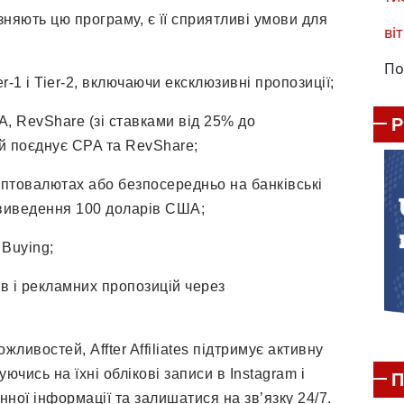
зняють цю програму, є її сприятливі умови для
віт
По
1 і Tier-2, включаючи ексклюзивні пропозиції;
, RevShare (зі ставками від 25% до
ий поєднує CPA та RevShare;
товалютах або безпосередньо на банківські
виведення 100 доларів США;
Buying;
в і рекламних пропозицій через
ожливостей, Affter Affiliates підтримує активну
ючись на їхні облікові записи в Instagram і
П
нної інформації та залишатися на зв’язку 24/7.