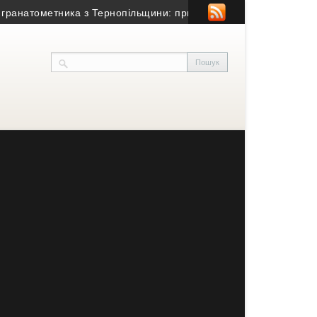
атометника з Тернопільщини: причина смерті – гостра серцево-