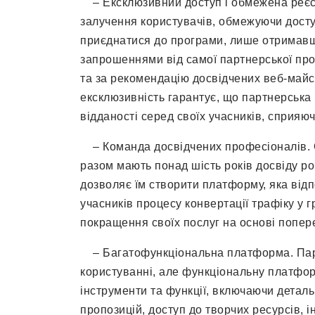
– Ексклюзивний доступ і обмежена реєстр
залучення користувачів, обмежуючи доступ
приєднатися до програми, лише отримавш
запрошеннями від самої партнерської про
та за рекомендацію досвідчених веб-майстр
ексклюзивність гарантує, що партнерська 
відданості серед своїх учасників, сприяю
– Команда досвідчених професіоналів. О
разом мають понад шість років досвіду ро
дозволяє їм створити платформу, яка відп
учасників процесу конвертації трафіку у 
покращення своїх послуг на основі попередн
– Багатофункціональна платформа. Парт
користуванні, але функціональну платфор
інструменти та функції, включаючи деталь
пропозицій, доступ до творчих ресурсів, 