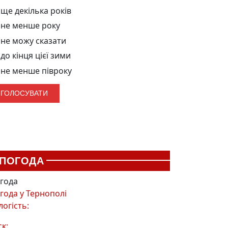
ще декілька років
не менше року
не можу сказати
до кінця цієї зими
не менше півроку
ПОГОДА
года
года у
Тернополі
логість:
ск: