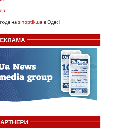
ер:
года на
sinoptik.ua
в Одесі
РЕКЛАМА
АРТНЕРИ