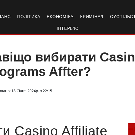
НАНС
ПОЛІТИКА
ЕКОНОМІКА
КРИМІНАЛ
СУСПІЛЬС
ІНТЕРВ’Ю
віщо вибирати Casino 
ograms Affter?
вано: 18 Січня 2024р. о 22:15
 Casino Affiliate