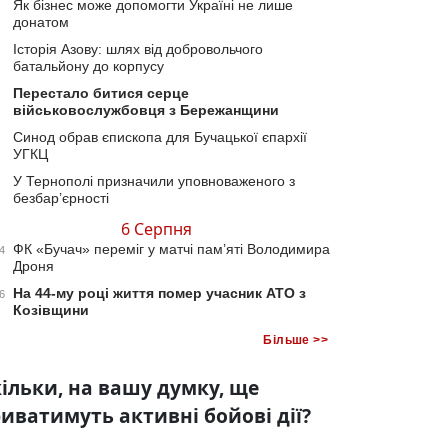
Як бізнес може допомогти Україні не лише
донатом
Історія Азову: шлях від добровольчого
батальйону до корпусу
Перестало битися серце
військовослужбовця з Бережанщини
Синод обрав єпископа для Бучацької єпархії
УГКЦ
У Тернополі призначили уповноваженого з
безбар’єрності
6 Серпня
ФК «Бучач» переміг у матчі пам’яті Володимира
4
Дроня
На 44-му році життя помер учасник АТО з
6
Козівщини
Більше >>
ільки, на вашу думку, ще
иватимуть активні бойові дії?