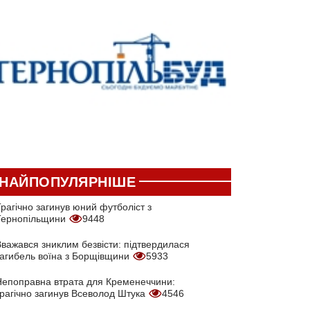
НАЙПОПУЛЯРНІШЕ
рагічно загинув юний футболіст з
Тернопільщини
9448
Вважався зниклим безвісти: підтвердилася
загибель воїна з Борщівщини
5933
Непоправна втрата для Кременеччини:
трагічно загинув Всеволод Штука
4546