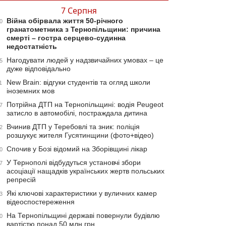
7 Серпня
Війна обірвала життя 50-річного
0
гранатометника з Тернопільщини: причина
смерті – гостра серцево-судинна
недостатність
Нагодувати людей у надзвичайних умовах – це
5
дуже відповідально
New Brain: відгуки студентів та огляд школи
1
іноземних мов
Потрійна ДТП на Тернопільщині: водія Peugeot
7
затисло в автомобілі, постраждала дитина
Вчинив ДТП у Теребовлі та зник: поліція
2
розшукує жителя Гусятинщини (фото+відео)
Спочив у Бозі відомий на Зборівщині лікар
0
У Тернополі відбудуться установчі збори
7
асоціації нащадків українських жертв польських
репресій
Які ключові характеристики у вуличних камер
3
відеоспостереження
На Тернопільщині державі повернули будівлю
0
вартістю понад 50 млн грн