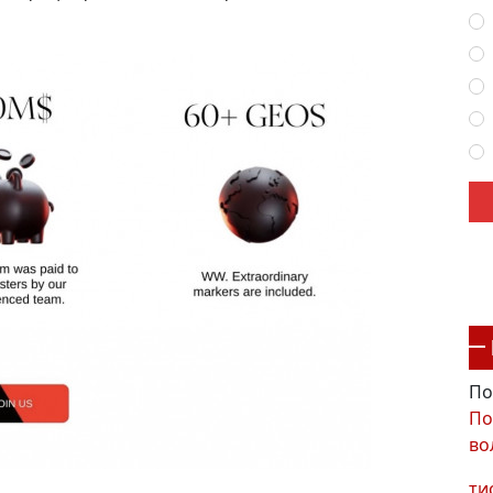
По
По
во
ти