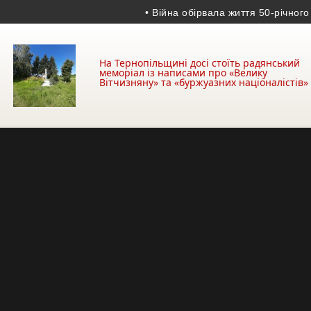
• Війна обірвала життя 50-річного гран
На Тернопільщині досі стоїть радянський
меморіал із написами про «Велику
Вітчизняну» та «буржуазних націоналістів»