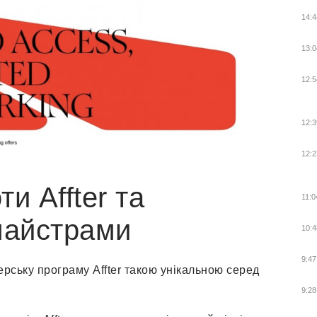
14:4
13:0
12:5
12:3
12:2
и Affter та
11:0
майстрами
10:4
9:47
рську програму Affter такою унікальною серед
9:28