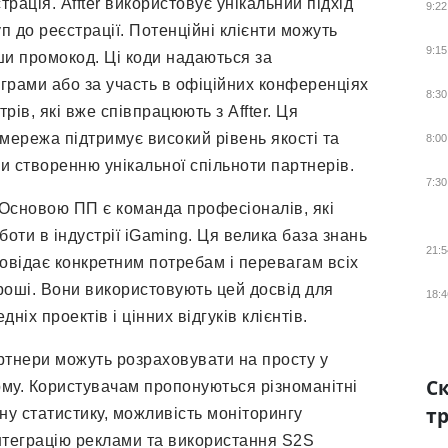
ація. Affter використовує унікальний підхід
9:22
 до реєстрації. Потенційні клієнти можуть
9:15
и промокод. Ці коди надаються за
грами або за участь в офіційних конференціях
8:30
ів, які вже співпрацюють з Affter. Ця
мережа підтримує високий рівень якості та
8:00
чи створенню унікальної спільноти партнерів.
7:30
сновою ПП є команда професіоналів, які
боти в індустрії iGaming. Ця велика база знань
21:5
овідає конкретним потребам і перевагам всіх
гроші. Вони використовують цей досвід для
18:4
іх проектів і цінних відгуків клієнтів.
нери можуть розраховувати на просту у
Ск
му. Користувачам пропонуються різноманітні
тр
ну статистику, можливість моніторингу
інтеграцію реклами та використання S2S