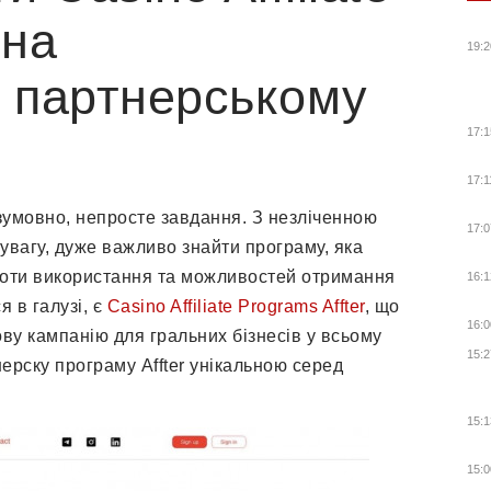
 на
19:2
 партнерському
17:1
17:1
зумовно, непросте завдання. З незліченною
17:0
 увагу, дуже важливо знайти програму, яка
остоти використання та можливостей отримання
16:1
я в галузі, є
Casino Affiliate Programs Affter
, що
16:0
ву кампанію для гральних бізнесів у всьому
15:2
нерску програму Affter унікальною серед
15:1
15:0