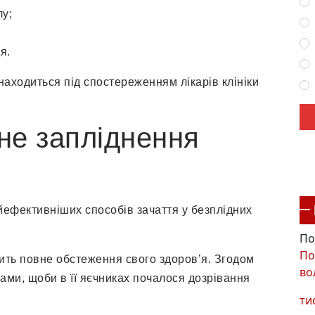
у;
я.
знаходиться під спостереженням лікарів клініки
не запліднення
йефективніших способів зачаття у безплідних
По
По
ть повне обстеження свого здоров’я. Згодом
во
ми, щоби в її яєчниках почалося дозрівання
ти