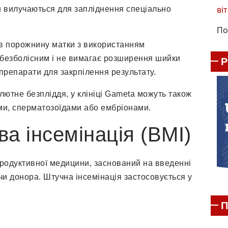
віт
ни вилучаються для запліднення спеціально
По
 в порожнину матки з використанням
 безболісним і не вимагає розширення шийки
 препарати для закрпілення результату.
лютне безпліддя, у клініці Gameta можуть також
ми, сперматозоїдами або ембріонами.
а інсемінація (ВМІ)
продуктивної медицини, заснований на введенні
 чи донора. Штучна інсемінація застосовується у
П