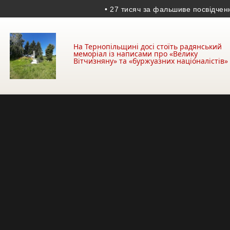
• 27 тисяч за фальшиве посвідчення: у Б
На Тернопільщині досі стоїть радянський
меморіал із написами про «Велику
Вітчизняну» та «буржуазних націоналістів»