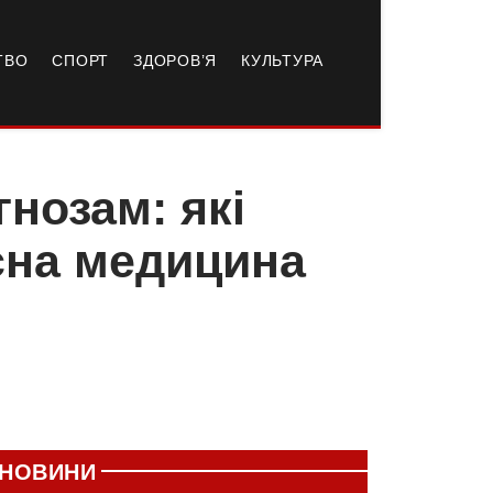
ТВО
СПОРТ
ЗДОРОВ’Я
КУЛЬТУРА
нозам: які
сна медицина
НОВИНИ