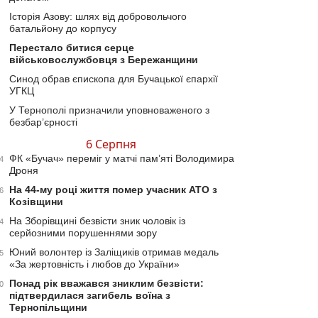
Історія Азову: шлях від добровольчого
батальйону до корпусу
Перестало битися серце
військовослужбовця з Бережанщини
Синод обрав єпископа для Бучацької єпархії
УГКЦ
У Тернополі призначили уповноваженого з
безбар’єрності
6 Серпня
ФК «Бучач» переміг у матчі пам’яті Володимира
4
Дроня
На 44-му році життя помер учасник АТО з
6
Козівщини
На Зборівщині безвісти зник чоловік із
4
серйозними порушеннями зору
Юний волонтер із Заліщиків отримав медаль
5
«За жертовність і любов до України»
Понад рік вважався зниклим безвісти:
0
підтвердилася загибель воїна з
Тернопільщини