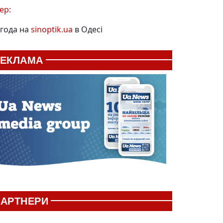
ер:
года на
sinoptik.ua
в Одесі
РЕКЛАМА
АРТНЕРИ