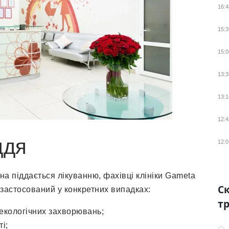
16:4
15:3
15:0
13:3
13:1
12:4
ддя
12:0
а піддається лікуванню, фахівці клініки Gameta
Ск
 застосований у конкретних випадках:
тр
некологічних захворювань;
і;