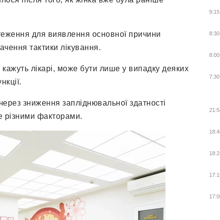
9:15
стеження для виявлення основної причини
8:30
начення тактики лікування.
8:00
кажуть лікарі, може бути лише у випадку деяких
7:30
нкції.
через зниження запліднювальної здатності
21:5
е різними факторами.
18:4
18:2
17:1
17:0