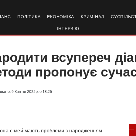
НАНС
ПОЛІТИКА
ЕКОНОМІКА
КРИМІНАЛ
СУСПІЛЬС
ІНТЕРВ’Ю
родити всупереч діаг
тоди пропонує суча
вано: 9 Квітня 2025р. о 13:26
льйона сімей мають проблеми з народженням