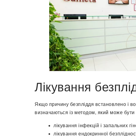
Лікування безплі
Якщо причину безпліддя встановлено і вон
визначаються із методом, який може бути
лікування інфекцій і запальних гі
лікування ендокринної безплідност