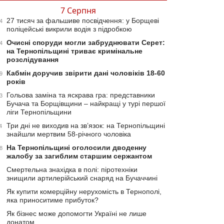
7 Серпня
27 тисяч за фальшиве посвідчення: у Борщеві
4
поліцейські викрили водія з підробкою
Очисні споруди могли забруднювати Серет:
4
на Тернопільщині триває кримінальне
розслідування
Кабмін доручив звірити дані чоловіків 18-60
9
років
Гольова заміна та яскрава гра: представники
3
Бучача та Борщівщини – найкращі у турі першої
ліги Тернопільщини
Три дні не виходив на зв’язок: на Тернопільщині
4
знайшли мертвим 58-річного чоловіка
На Тернопільщині оголосили дводенну
8
жалобу за загиблим старшим сержантом
Смертельна знахідка в полі: піротехніки
знищили артилерійський снаряд на Бучаччині
Як купити комерційну нерухомість в Тернополі,
яка приноситиме прибуток?
Як бізнес може допомогти Україні не лише
донатом