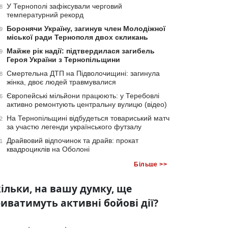
У Тернополі зафіксували черговий
8
температурний рекорд
Боронячи Україну, загинув член Молодіжної
9
міської ради Тернополя двох скликань
Майже рік надії: підтвердилася загибель
9
Героя України з Тернопільщини
Смертельна ДТП на Підволочищині: загинула
8
жінка, двоє людей травмувалися
Європейські мільйони працюють: у Теребовлі
6
активно ремонтують центральну вулицю (відео)
На Тернопільщині відбудеться товариський матч
2
за участю легенди українського футзалу
Драйвовий відпочинок та драйв: прокат
1
квадроциклів на Оболоні
Більше >>
ільки, на вашу думку, ще
иватимуть активні бойові дії?