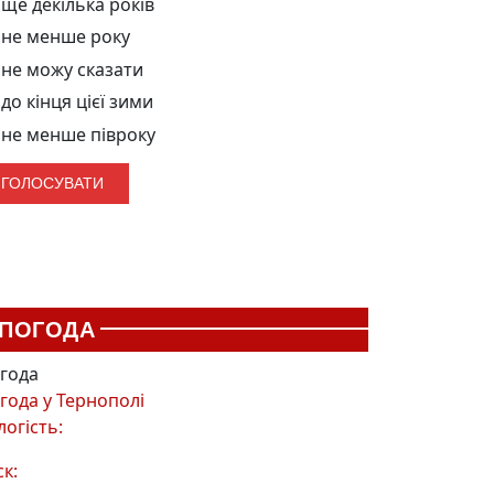
ще декілька років
не менше року
не можу сказати
до кінця цієї зими
не менше півроку
ПОГОДА
года
года у
Тернополі
логість:
ск: