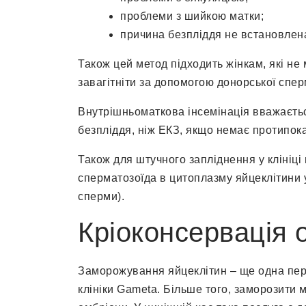
проблеми з шийкою матки;
причина безпліддя не встановлен
Також цей метод підходить жінкам, які не
завагітніти за допомогою донорської спер
Внутрішньоматкова інсемінація вважаєт
безпліддя, ніж ЕКЗ, якщо немає протипок
Також для штучного запліднення у клініці
сперматозоїда в цитоплазму яйцеклітини 
сперми).
Кріоконсервація 
Заморожування яйцеклітин – ще одна пере
клініки Gameta. Більше того, заморозити м