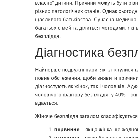
власної дитини. Причини можуть бути різн
різних патологічних станів. Однак сього
щасливого батьківства. Сучасна медична
багатьох сімей та ділиться методами, як
безпліддя.
Діагностика безп
Найперше подружні пари, які зіткнулися і
повне обстеження, щоби виявити причини 
діагностують як жінок, так і чоловіків. А
чоловічого фактору безпліддя, у 40% – жі
вдається.
Жіноче безпліддя загалом класифікуєтьс
первинне
– якщо жінка ще жодного
вторинне
– якщо безпліддя вияви