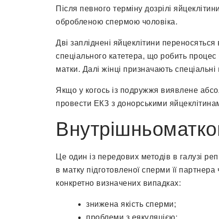
Після певного терміну дозрілі яйцекліти
обробленою спермою чоловіка.
Дві запліднені яйцеклітини переносяться
спеціального катетера, що робить процес
матки. Далі жінці призначають спеціальні
Якщо у когось із подружжя виявлене абсо
провести ЕКЗ з донорськими яйцеклітина
Внутрішньоматков
Це один із передових методів в галузі ре
в матку підготовленої сперми її партнера
конкретно визначених випадках:
знижена якість сперми;
проблеми з еякуляцією;