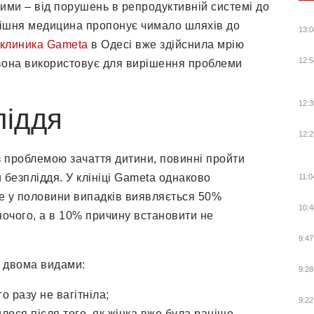
ими – від порушень в репродуктивній системі до
днішня медицина пропонує чимало шляхів до
13:0
клиника Gameta
в Одесі вже здійснила мрію
12:5
і вона використовує для вирішення проблеми
12:3
ліддя
12:2
з проблемою зачаття дитини, повинні пройти
безпліддя. У клініці Gameta однаково
11:0
дже у половини випадків виявляється 50%
10:4
ночого, а в 10% причину встановити не
9:47
я двома видами:
9:28
 разу не вагітніла;
9:22
лося після того, як жінка вже була раніше