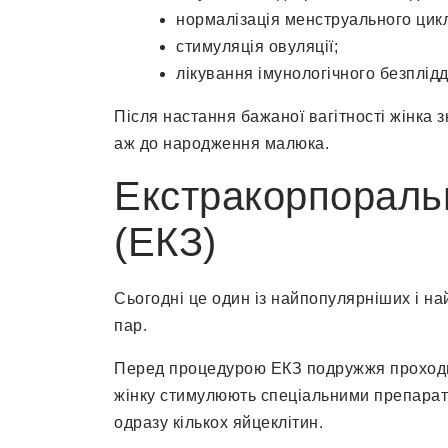
нормалізація менструального цикл
стимуляція овуляції;
лікування імунологічного безплідд
Після настання бажаної вагітності жінка 
аж до народження малюка.
Екстракорпораль
(ЕКЗ)
Сьогодні це один із найпопулярніших і на
пар.
Перед процедурою ЕКЗ подружжя проходи
жінку стимулюють спеціальними препарата
одразу кількох яйцеклітин.