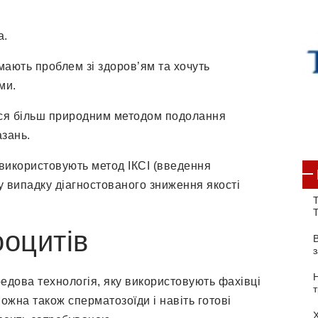
а.
 мають проблем зі здоров’ям та хочуть
ми.
ься більш природним методом подолання
азань.
 використовують метод ІКСІ (введення
у випадку діагностованого зниження якості
Т
ооцитів
дова технологія, яку використовують фахівці
ожна також сперматозоїди і навіть готові