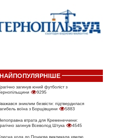
НАЙПОПУЛЯРНІШЕ
рагічно загинув юний футболіст з
Тернопільщини
9295
Вважався зниклим безвісти: підтвердилася
загибель воїна з Борщівщини
5883
Непоправна втрата для Кременеччини:
трагічно загинув Всеволод Штука
4545
Хресна хода до Почаєва викликала хвилю