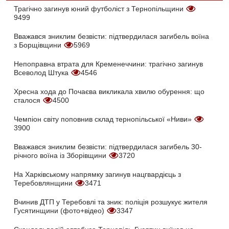
Трагічно загинув юний футболіст з Тернопільщини
9499
Вважався зниклим безвісти: підтвердилася загибель воїна
з Борщівщини
5969
Непоправна втрата для Кременеччини: трагічно загинув
Всеволод Штука
4546
Хресна хода до Почаєва викликала хвилю обурення: що
сталося
4500
Чемпіон світу поповнив склад тернопільської «Ниви»
3900
Вважався зниклим безвісти: підтвердилася загибель 30-
річного воїна із Зборівщини
3720
На Харківському напрямку загинув нацгвардієць з
Теребовлянщини
3471
Вчинив ДТП у Теребовлі та зник: поліція розшукує жителя
Гусятинщини (фото+відео)
3347