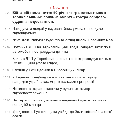
7 Серпня
Війна обірвала життя 50-річного гранатометника з
19:20
Тернопільщини: причина смерті – гостра серцево-
судинна недостатність
Нагодувати людей у надзвичайних умовах – це дуже
17:15
відповідально
New Brain: відгуки студентів та огляд школи іноземних мов
17:11
Потрійна ДТП на Тернопільщині: водія Peugeot затисло в
17:07
автомобілі, постраждала дитина
Вчинив ДТП у Теребовлі та зник: поліція розшукує жителя
16:12
Гусятинщини (фото+відео)
Спочив у Бозі відомий на Зборівщині лікар
16:00
У Тернополі відбудуться установчі збори асоціації
15:27
нащадків українських жертв польських репресій
Які ключові характеристики у вуличних камер
15:13
відеоспостереження
На Тернопільщині державі повернули будівлю вартістю
15:00
понад 50 млн грн
Уродженець Гусятинщини увійде до Зали світової шахової
14:44
слави