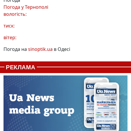
Погода у
Тернополі
вологість:
тиск:
вітер:
Погода на
sinoptik.ua
в Одесі
РЕКЛАМА