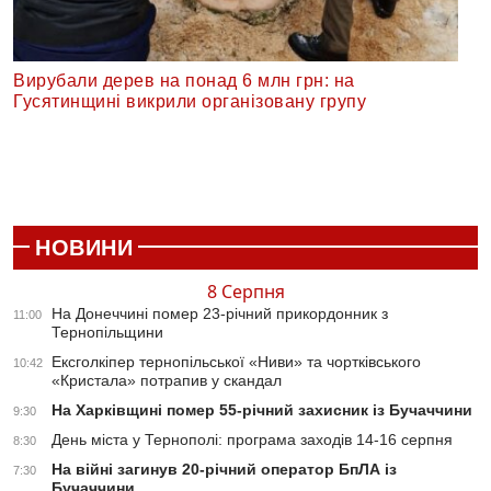
Вирубали дерев на понад 6 млн грн: на
Гусятинщині викрили організовану групу
НОВИНИ
8 Серпня
На Донеччині помер 23-річний прикордонник з
11:00
Тернопільщини
Ексголкіпер тернопільської «Ниви» та чортківського
10:42
«Кристала» потрапив у скандал
На Харківщині помер 55-річний захисник із Бучаччини
9:30
День міста у Тернополі: програма заходів 14-16 серпня
8:30
На війні загинув 20-річний оператор БпЛА із
7:30
Бучаччини