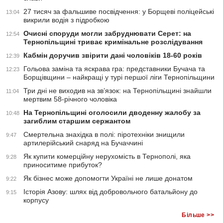
27 тисяч за фальшиве посвідчення: у Борщеві поліцейські
13:04
викрили водія з підробкою
Очисні споруди могли забруднювати Серет: на
12:54
Тернопільщині триває кримінальне розслідування
Кабмін доручив звірити дані чоловіків 18-60 років
12:39
Гольова заміна та яскрава гра: представники Бучача та
12:23
Борщівщини – найкращі у турі першої ліги Тернопільщини
Три дні не виходив на зв’язок: на Тернопільщині знайшли
11:04
мертвим 58-річного чоловіка
На Тернопільщині оголосили дводенну жалобу за
10:48
загиблим старшим сержантом
Смертельна знахідка в полі: піротехніки знищили
9:47
артилерійський снаряд на Бучаччині
Як купити комерційну нерухомість в Тернополі, яка
9:28
приноситиме прибуток?
Як бізнес може допомогти Україні не лише донатом
9:22
Історія Азову: шлях від добровольчого батальйону до
9:15
корпусу
Більше >>