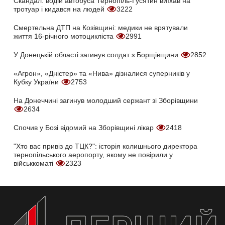
Скандал: водій автобуса Тернопіль-Гусятин виїхав на
тротуар і кидався на людей
3222
Смертельна ДТП на Козівщині: медики не врятували
життя 16-річного мотоцикліста
2991
У Донецькій області загинув солдат з Борщівщини
2852
«Агрон», «Дністер» та «Нива» дізналися суперників у
Кубку України
2753
На Донеччині загинув молодший сержант зі Зборівщини
2634
Спочив у Бозі відомий на Зборівщині лікар
2418
"Хто вас привіз до ТЦК?": історія колишнього директора
тернопільського аеропорту, якому не повірили у
військкоматі
2323