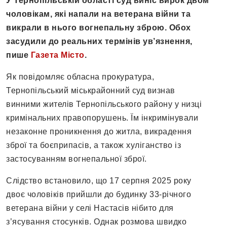
У Тернопільській області суд виніс вирок двом
чоловікам, які напали на ветерана війни та
викрали в нього вогнепальну зброю. Обох
засудили до реальних термінів ув’язнення,
пише
Газета Місто
.
Як повідомляє обласна прокуратура,
Тернопільський міськрайонний суд визнав
винними жителів Тернопільського району у низці
кримінальних правопорушень. Їм інкримінували
незаконне проникнення до житла, викрадення
зброї та боєприпасів, а також хуліганство із
застосуванням вогнепальної зброї.
Слідство встановило, що 17 серпня 2025 року
двоє чоловіків прийшли до будинку 33-річного
ветерана війни у селі Настасів нібито для
з’ясування стосунків. Однак розмова швидко