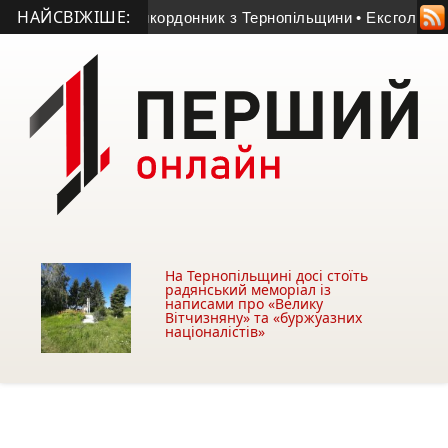
НАЙСВІЖІШЕ:
р 23-річний прикордонник з Тернопільщини
• Ексголкіпер тер
На Тернопільщині досі стоїть
радянський меморіал із
написами про «Велику
Вітчизняну» та «буржуазних
націоналістів»