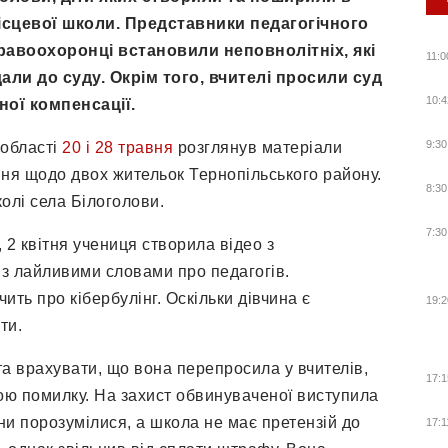
місцевої школи. Представники педагогічного
равоохоронці встановили неповнолітніх, які
11:0
али до суду. Окрім того, вчителі просили суд
10:4
ної компенсації.
9:30
області
20 і 28 травня
розглянув матеріали
ня щодо двох жительок Тернопільського району.
8:30
колі села Білоголови.
7:30
, 2 квітня учениця створила відео з
 з лайливими словами про педагогів.
ить про кібербулінг. Оскільки дівчина є
19:2
ти.
 та врахувати, що вона перепросила у вчителів,
17:1
вою помилку. На захист обвинуваченої виступила
ни порозумілися, а школа не має претензій до
17:1