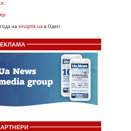
ск:
ер:
года на
sinoptik.ua
в Одесі
РЕКЛАМА
АРТНЕРИ