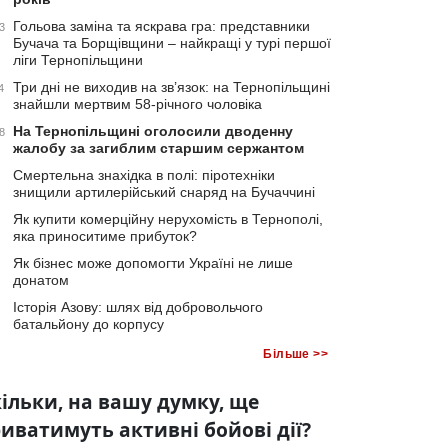
Гольова заміна та яскрава гра: представники
3
Бучача та Борщівщини – найкращі у турі першої
ліги Тернопільщини
Три дні не виходив на зв’язок: на Тернопільщині
4
знайшли мертвим 58-річного чоловіка
На Тернопільщині оголосили дводенну
8
жалобу за загиблим старшим сержантом
Смертельна знахідка в полі: піротехніки
знищили артилерійський снаряд на Бучаччині
Як купити комерційну нерухомість в Тернополі,
яка приноситиме прибуток?
Як бізнес може допомогти Україні не лише
донатом
Історія Азову: шлях від добровольчого
батальйону до корпусу
Більше >>
ільки, на вашу думку, ще
иватимуть активні бойові дії?