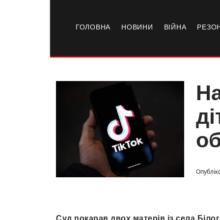
ГОЛОВНА
НОВИНИ
ВІЙНА
РЕЗО
На
ді
об
Опубліко
Суд покарав двох матерів із села Біло