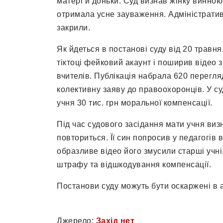
матері й доньки. Суд визнав жінку винною
отримала усне зауваження. Адміністрати
закрили.
Як йдеться в постанові суду від 20 травня
тіктоці фейковий акаунт і поширив відео
вчителів. Публікація набрала 620 перегля
колективну заяву до правоохоронців. У су
учня 30 тис. грн моральної компенсації.
Під час судового засідання мати учня виз
повториться. Її син попросив у педагогів
образливе відео його змусили старші учні
штрафу та відшкодування компенсації.
Постанови суду можуть бути оскаржені в а
Джерело:
Захід нет