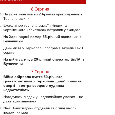
8 Серпня
На Донеччині помер 23-річний прикордонник з
0
Тернопільщини
Ексголкіпер тернопільської «Ниви» та
2
чортківського «Кристала» потрапив у скандал
На Харківщині помер 55-річний захисник із
Бучаччини
День міста у Тернополі: програма заходів 14-16
серпня
На війні загинув 20-річний оператор БпЛА із
Бучаччини
7 Серпня
Війна обірвала життя 50-річного
0
гранатометника з Тернопільщини: причина
смерті – гостра серцево-судинна
недостатність
Нагодувати людей у надзвичайних умовах – це
5
дуже відповідально
New Brain: відгуки студентів та огляд школи
1
іноземних мов