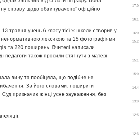
, однак звільнив від сплати штрафу. Вона
17:0
вну справу щодо обвинуваченої офіційно
16:1
, 13 травня учень 6 класу тієї ж школи створив у
16:0
 з ненормативною лексикою та 15 фотографіями
15:2
дів та 220 поширень. Вчителі написали
ді педагоги також просили стягнути з матері
15:1
15:0
нала вину та пообіцяла, що подібне не
 вибачення. За його словами, поширити
14:4
. Суд призначив жінці усне зауваження, без
13:0
12:5
пеляції.
12:3