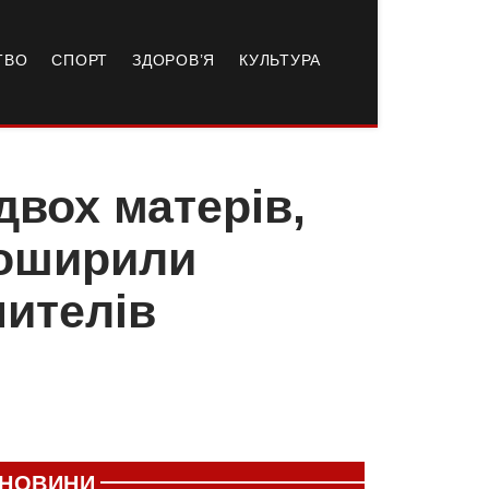
ТВО
СПОРТ
ЗДОРОВ’Я
КУЛЬТУРА
двох матерів,
поширили
чителів
НОВИНИ