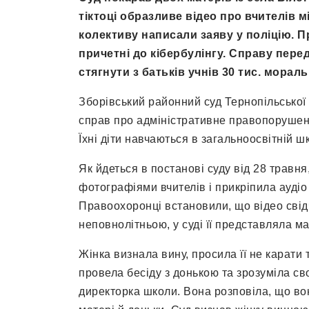
тіктоці образливе відео про вчителів 
колективу написали заяву у поліцію. П
причетні до кібербулінгу. Справу перед
стягнути з батьків учнів 30 тис. мораль
Зборівський районний суд Тернопільської 
справ про адміністративне правопорушен
Їхні діти навчаються в загальноосвітній ш
Як йдеться в постанові суду від 28 травня
фотографіями вчителів і прикріпила аудіо
Правоохоронці встановили, що відео свідч
неповнолітньою, у суді її представляла ма
Жінка визнала вину, просила її не карати
провела бесіду з донькою та зрозуміла с
директорка школи. Вона розповіла, що во