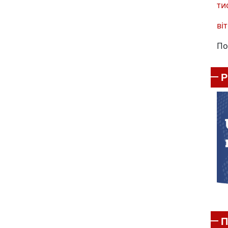
ти
віт
По
П