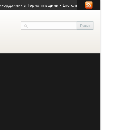
онник з Тернопільщини
• Ексголкіпер тернопільської «Ниви» та 