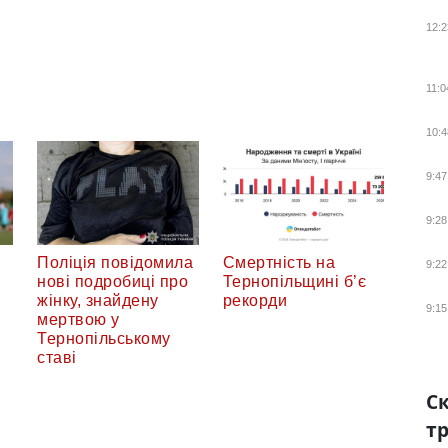
12:2
11:0
10:4
9:47
9:28
Поліція повідомила
Смертність на
9:22
нові подробиці про
Тернопільщині б’є
жінку, знайдену
рекорди
9:15
мертвою у
Тернопільському
ставі
Ск
тр