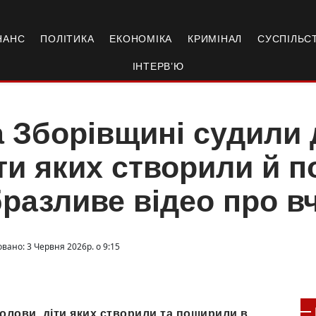
НАНС
ПОЛІТИКА
ЕКОНОМІКА
КРИМІНАЛ
СУСПІЛЬС
ІНТЕРВ’Ю
 Зборівщині судили 
ти яких створили й 
разливе відео про в
вано: 3 Червня 2026р. о 9:15
голови, діти яких створили та поширили в