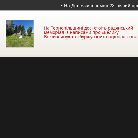
• На Донеччині помер 23-річний прикорд
На Тернопільщині досі стоїть радянський
меморіал із написами про «Велику
Вітчизняну» та «буржуазних націоналістів»