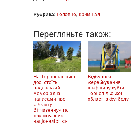
Рубрика:
Головне
,
Кримінал
Перегляньте також:
На Тернопільщині
Відбулося
досі стоїть
жеребкування
радянський
півфіналу кубка
меморіал із
Тернопільської
написами про
області з футболу
«Велику
Вітчизняну» та
«буржуазних
націоналістів»