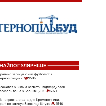
НАЙПОПУЛЯРНІШЕ
рагічно загинув юний футболіст з
Тернопільщини
9506
Вважався зниклим безвісти: підтвердилася
загибель воїна з Борщівщини
5971
Непоправна втрата для Кременеччини:
трагічно загинув Всеволод Штука
4546