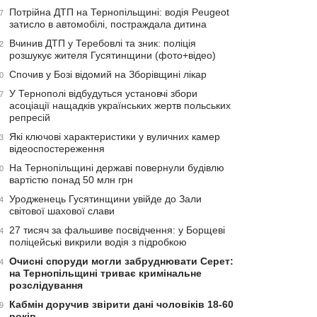
Потрійна ДТП на Тернопільщині: водія Peugeot
7
затисло в автомобілі, постраждала дитина
Вчинив ДТП у Теребовлі та зник: поліція
2
розшукує жителя Гусятинщини (фото+відео)
Спочив у Бозі відомий на Зборівщині лікар
0
У Тернополі відбудуться установчі збори
7
асоціації нащадків українських жертв польських
репресій
Які ключові характеристики у вуличних камер
3
відеоспостереження
На Тернопільщині державі повернули будівлю
0
вартістю понад 50 млн грн
Уродженець Гусятинщини увійде до Зали
4
світової шахової слави
27 тисяч за фальшиве посвідчення: у Борщеві
4
поліцейські викрили водія з підробкою
Очисні споруди могли забруднювати Серет:
4
на Тернопільщині триває кримінальне
розслідування
Кабмін доручив звірити дані чоловіків 18-60
9
років