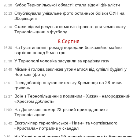
Кубок Тернопільської області: стали відомі фіналісти
20:20
Опублікували унікальне фото останньої боївки ОУН на
20:13
Зборівщині
Стали відомі результати матчів ігрового дня чемпіонату
20:10
Тернопільщини з футболу
8 Серпня
На Гусятинщині громаді передали безхазяйне майно
16:30
вартістю понад 9 млн грн
У Тернополі чоловіка засудили за крадіжку газу
15:30
Міський голова закликав утриматися від купівлі будівлі у
14:40
Чорткові (фото)
Псевдобанкір ошукав жительку Кременця на 28 тисяч
13:01
гривень
Воїн з Тернопільщини з позивним «Хижак» нагороджений
12:27
«Хрестом доблесті»
На Донеччині помер 23-річний прикордонник з
11:00
Тернопільщини
Ексголкіпер тернопільської «Ниви» та чортківського
10:42
«Кристала» потрапив у скандал
На Харківщині помер 55-річний захисник із Бучаччини
9:30