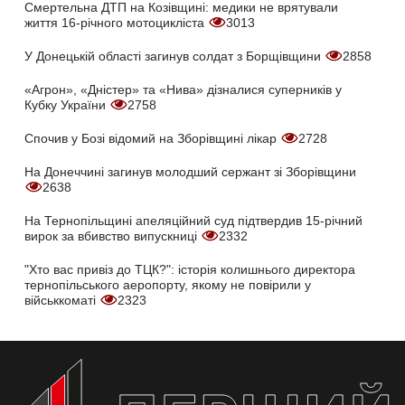
Смертельна ДТП на Козівщині: медики не врятували
життя 16-річного мотоцикліста
3013
У Донецькій області загинув солдат з Борщівщини
2858
«Агрон», «Дністер» та «Нива» дізналися суперників у
Кубку України
2758
Спочив у Бозі відомий на Зборівщині лікар
2728
На Донеччині загинув молодший сержант зі Зборівщини
2638
На Тернопільщині апеляційний суд підтвердив 15-річний
вирок за вбивство випускниці
2332
"Хто вас привіз до ТЦК?": історія колишнього директора
тернопільського аеропорту, якому не повірили у
військкоматі
2323