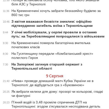
Поліція встановила особу чоловіка, тіло якого знайшли
12:59
біля АЗС у Тернополі
На Кременеччині хочуть забрати безхазяйну будівлю за
11:36
860 тис грн
З квітня вважався безвісти зниклим: офіційно
10:46
підтверджено загибель воїна з Тернопільщини
У січні мобілізували, у серпні провели в останню
9:44
путь: на Теребовлянщині попрощалися із військовим
На Кременеччині померла багаторічна вчителька
9:30
початкових класів
На Гусятинщину передали «Комбатанський хрест»
8:30
полеглого Героя
На Запоріжжі загинув старший сержант з
7:30
Тернопільської області
9 Серпня
«Нива» проведе домашній матч Кубка України не в
21:40
Тернополі: де відбудеться гра з «Буковиною»
Як вибрати келихи для дому: прозорі чи кольорові, гладкі
20:25
чи фактурні
П’яний водій із 3,48 проміле спричинив ДТП на
20:23
Тернопільщині: згодом з’ясувалася несподівана деталь