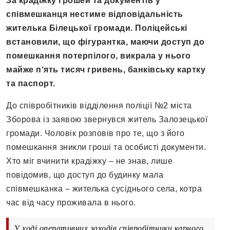
За крадіжку грошей та документів у
співмешканця нестиме відповідальність
жителька Білецької громади. Поліцейські
встановили, що фігурантка, маючи доступ до
помешкання потерпілого, викрала у нього
майже п‘ять тисяч гривень, банківську картку
та паспорт.
До співробітників відділення поліції №2 міста
Зборова із заявою звернувся житель Залозецької
громади. Чоловік розповів про те, що з його
помешкання зникли гроші та особисті документи.
Хто міг вчинити крадіжку – не знав, лише
повідомив, що доступ до будинку мала
співмешканка – жителька сусіднього села, котра
час від часу проживала в нього.
У ході оперативних заходів співробітники карного