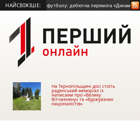
НАЙСВІЖІШЕ:
Тернопільщини з футболу: дебютна перемога «Динамо» та зв
На Тернопільщині досі стоїть
радянський меморіал із
написами про «Велику
Вітчизняну» та «буржуазних
націоналістів»