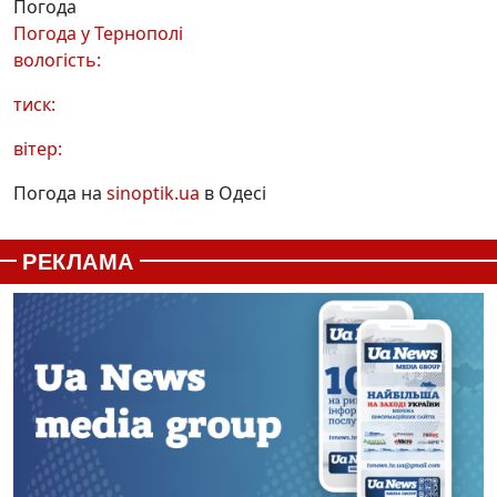
Погода
Погода у
Тернополі
вологість:
тиск:
вітер:
Погода на
sinoptik.ua
в Одесі
РЕКЛАМА