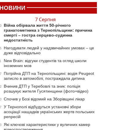
НОВИНИ
7 Серпня
Війна обірвала життя 50-річного
0
гранатометника з Тернопільщини: причина
смерті – гостра серцево-судинна
недостатність
Нагодувати людей у надзвичайних умовах – це
5
дуже відповідально
New Brain: відгуки студентів та огляд школи
1
іноземних мов
Потрійна ДТП на Тернопільщині: водія Peugeot
7
затисло в автомобілі, постраждала дитина
Вчинив ДТП у Теребовлі та зник: поліція
2
розшукує жителя Гусятинщини (фото+відео)
Спочив у Бозі відомий на Зборівщині лікар
0
У Тернополі відбудуться установчі збори
7
асоціації нащадків українських жертв польських
репресій
Які ключові характеристики у вуличних камер
3
відеоспостереження