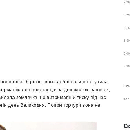
9:28
9:22
9:15
8:30
8:00
7:30
повнилося 16 років, вона добровільно вступила
21:5
формацію для повстанців за допомогою записок,
 видала землячка, не витримавши тиску під час
18:4
етій день Великодня. Попри тортури вона не
Ск