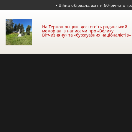
• Війна обірвала життя 50-річного гранато
На Тернопільщині досі стоїть радянський
меморіал із написами про «Велику
Вітчизняну» та «буржуазних націоналістів»