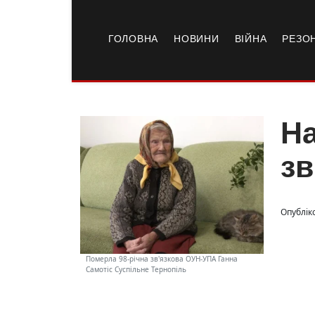
ГОЛОВНА
НОВИНИ
ВІЙНА
РЕЗО
На
зв
Опублік
Померла 98-річна зв'язкова ОУН-УПА Ганна
Самотіс Суспільне Тернопіль