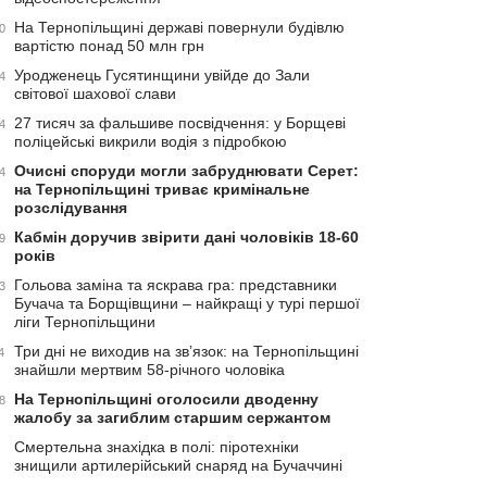
На Тернопільщині державі повернули будівлю
0
вартістю понад 50 млн грн
Уродженець Гусятинщини увійде до Зали
4
світової шахової слави
27 тисяч за фальшиве посвідчення: у Борщеві
4
поліцейські викрили водія з підробкою
Очисні споруди могли забруднювати Серет:
4
на Тернопільщині триває кримінальне
розслідування
Кабмін доручив звірити дані чоловіків 18-60
9
років
Гольова заміна та яскрава гра: представники
3
Бучача та Борщівщини – найкращі у турі першої
ліги Тернопільщини
Три дні не виходив на зв’язок: на Тернопільщині
4
знайшли мертвим 58-річного чоловіка
На Тернопільщині оголосили дводенну
8
жалобу за загиблим старшим сержантом
Смертельна знахідка в полі: піротехніки
знищили артилерійський снаряд на Бучаччині