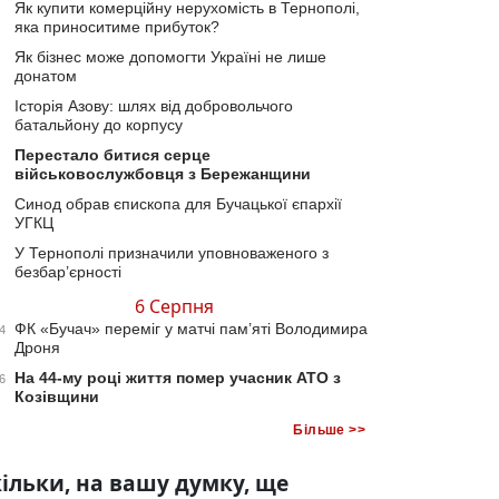
Як купити комерційну нерухомість в Тернополі,
яка приноситиме прибуток?
Як бізнес може допомогти Україні не лише
донатом
Історія Азову: шлях від добровольчого
батальйону до корпусу
Перестало битися серце
військовослужбовця з Бережанщини
Синод обрав єпископа для Бучацької єпархії
УГКЦ
У Тернополі призначили уповноваженого з
безбар’єрності
6 Серпня
ФК «Бучач» переміг у матчі пам’яті Володимира
4
Дроня
На 44-му році життя помер учасник АТО з
6
Козівщини
Більше >>
ільки, на вашу думку, ще