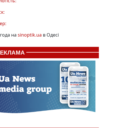
логість:
ск:
ер:
года на
sinoptik.ua
в Одесі
РЕКЛАМА