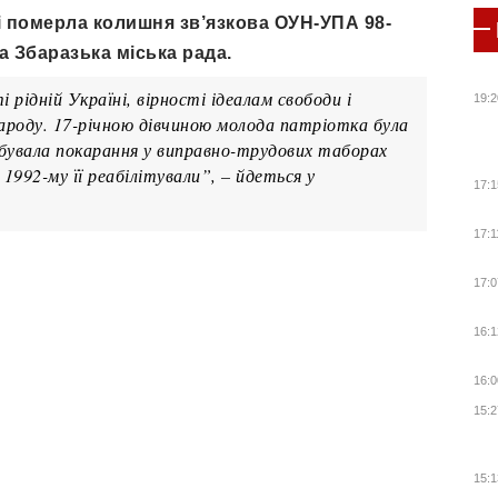
і померла колишня зв’язкова ОУН-УПА 98-
а Збаразька міська рада.
рідній Україні, вірності ідеалам свободи і
19:2
ароду. 17-річною дівчиною молода патріотка була
ідбувала покарання у виправно-трудових таборах
 1992-му її реабілітували”, – йдеться у
17:1
17:1
17:0
16:1
16:0
15:2
15:1