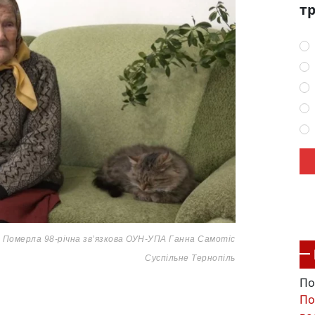
тр
Померла 98-річна зв’язкова ОУН-УПА Ганна Самотіс
Суспільне Тернопіль
По
По