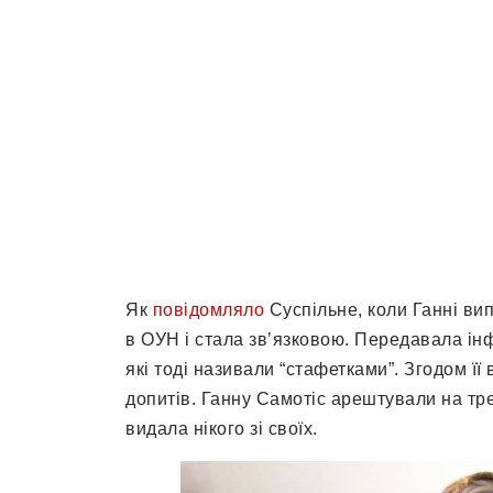
Як
повідомляло
Суспільне, коли Ганні ви
в ОУН і стала зв’язковою. Передавала ін
які тоді називали “стафетками”. Згодом її
допитів. Ганну Самотіс арештували на тр
видала нікого зі своїх.