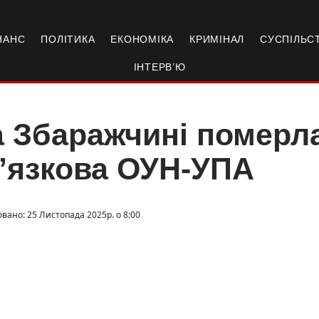
НАНС
ПОЛІТИКА
ЕКОНОМІКА
КРИМІНАЛ
СУСПІЛЬС
ІНТЕРВ’Ю
 Збаражчині померла
’язкова ОУН-УПА
овано: 25 Листопада 2025р. о 8:00