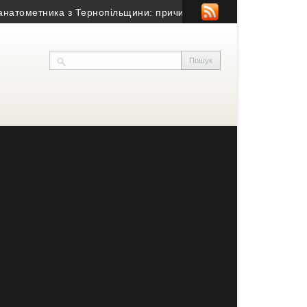
метника з Тернопільщини: причина смерті – гостра серцево-суд