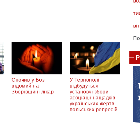
во
ти
віт
По
Спочив у Бозі
У Тернополі
відомий на
відбудуться
Зборівщині лікар
установчі збори
асоціації нащадків
українських жертв
польських репресій