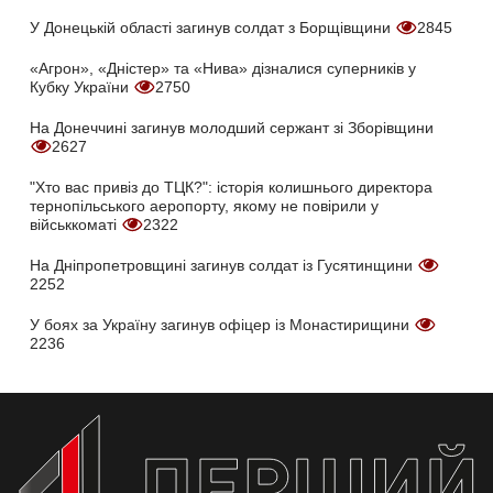
У Донецькій області загинув солдат з Борщівщини
2845
«Агрон», «Дністер» та «Нива» дізналися суперників у
Кубку України
2750
На Донеччині загинув молодший сержант зі Зборівщини
2627
"Хто вас привіз до ТЦК?": історія колишнього директора
тернопільського аеропорту, якому не повірили у
військкоматі
2322
На Дніпропетровщині загинув солдат із Гусятинщини
2252
У боях за Україну загинув офіцер із Монастирищини
2236