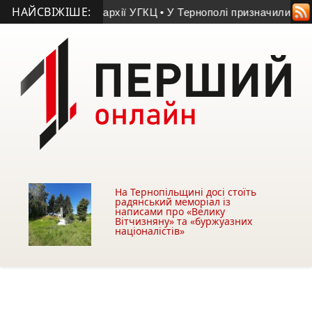
НАЙСВІЖІШЕ:
ля Бучацької єпархії УГКЦ
• У Тернополі призначили уповнов
На Тернопільщині досі стоїть
радянський меморіал із
написами про «Велику
Вітчизняну» та «буржуазних
націоналістів»