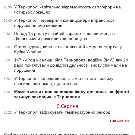
У Тернополі капітально відремонтують світлофори на
10:30
чотирьох локаціях
У Тернополі перевірили кондиціонери в транспорті:
10:00
порушення вже виявили
Понад 15 років у швейній справі: як підприємець із
9:30
Лановеччини розширив виробництво
Стало відомо, коли великогаївський «Агрон» стартує у
9:00
Кубку України
147 км/год у селищі біля Тернополя: водійку BMW, яку 24
8:30
рази притягували до відповідальності, знову спіймали на
порушенні
У Тернополі чоловік випав із вікна п’ятого поверху:
8:00
очевидці розповіли, що сталося
Мама з молитвою написала ікону для сина: на фронті
7:30
загинув захисник із Тернополя
5 Серпня
У Тернополі зафіксували температурний рекорд
23:22
Більше >>