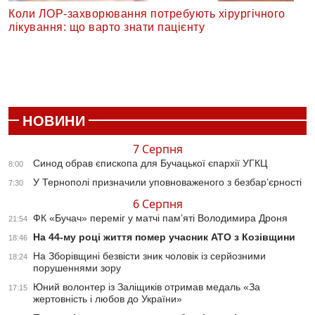
Коли ЛОР-захворювання потребують хірургічного
лікування: що варто знати пацієнту
НОВИНИ
7 Серпня
Синод обрав єпископа для Бучацької єпархії УГКЦ
8:00
У Тернополі призначили уповноваженого з безбар’єрності
7:30
6 Серпня
ФК «Бучач» переміг у матчі пам’яті Володимира Дроня
21:54
На 44-му році життя помер учасник АТО з Козівщини
18:46
На Зборівщині безвісти зник чоловік із серйозними
18:24
порушеннями зору
Юний волонтер із Заліщиків отримав медаль «За
17:15
жертовність і любов до України»