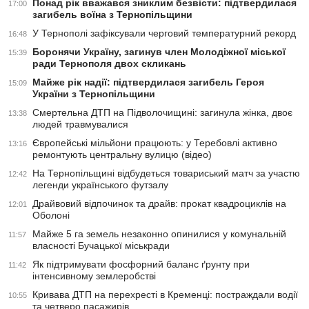
Понад рік вважався зниклим безвісти: підтвердилася
17:00
загибель воїна з Тернопільщини
У Тернополі зафіксували черговий температурний рекорд
16:48
Боронячи Україну, загинув член Молодіжної міської
15:39
ради Тернополя двох скликань
Майже рік надії: підтвердилася загибель Героя
15:09
України з Тернопільщини
Смертельна ДТП на Підволочищині: загинула жінка, двоє
13:38
людей травмувалися
Європейські мільйони працюють: у Теребовлі активно
13:16
ремонтують центральну вулицю (відео)
На Тернопільщині відбудеться товариський матч за участю
12:42
легенди українського футзалу
Драйвовий відпочинок та драйв: прокат квадроциклів на
12:01
Оболоні
Майже 5 га земель незаконно опинилися у комунальній
11:57
власності Бучацької міськради
Як підтримувати фосфорний баланс ґрунту при
11:42
інтенсивному землеробстві
Кривава ДТП на перехресті в Кременці: постраждали водії
10:55
та четверо пасажирів