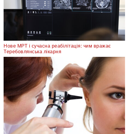
Нове МРТ і сучасна реабілітація: чим вражає
Теребовлянська лікарня