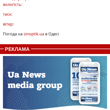
вологість:
тиск:
вітер:
Погода на
sinoptik.ua
в Одесі
РЕКЛАМА