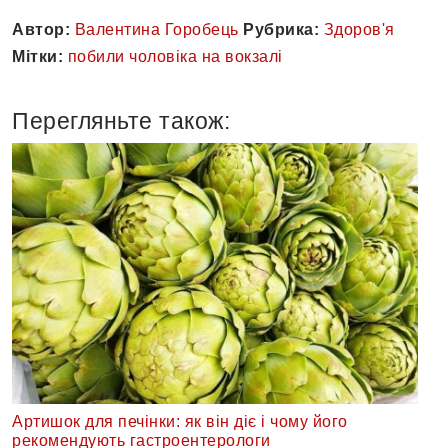
Автор:
Валентина Горобець
Рубрика:
Здоров'я
Мітки:
побили чоловіка на вокзалі
Перегляньте також:
Артишок для печінки: як він діє і чому його
рекомендують гастроентерологи