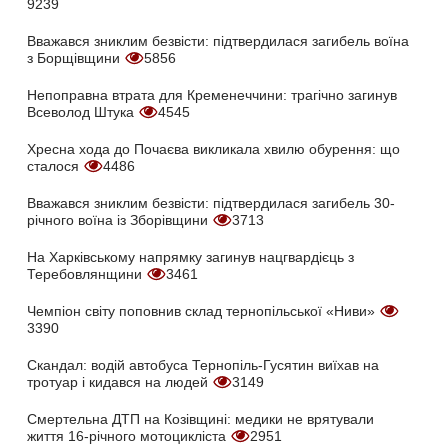
9239
Вважався зниклим безвісти: підтвердилася загибель воїна
з Борщівщини
5856
Непоправна втрата для Кременеччини: трагічно загинув
Всеволод Штука
4545
Хресна хода до Почаєва викликала хвилю обурення: що
сталося
4486
Вважався зниклим безвісти: підтвердилася загибель 30-
річного воїна із Зборівщини
3713
На Харківському напрямку загинув нацгвардієць з
Теребовлянщини
3461
Чемпіон світу поповнив склад тернопільської «Ниви»
3390
Скандал: водій автобуса Тернопіль-Гусятин виїхав на
тротуар і кидався на людей
3149
Смертельна ДТП на Козівщині: медики не врятували
життя 16-річного мотоцикліста
2951