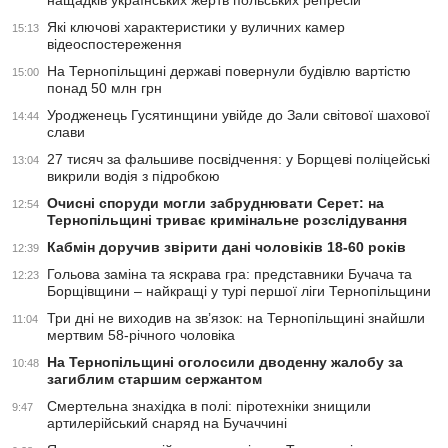
нащадків українських жертв польських репресій
Які ключові характеристики у вуличних камер
15:13
відеоспостереження
На Тернопільщині державі повернули будівлю вартістю
15:00
понад 50 млн грн
Уродженець Гусятинщини увійде до Зали світової шахової
14:44
слави
27 тисяч за фальшиве посвідчення: у Борщеві поліцейські
13:04
викрили водія з підробкою
Очисні споруди могли забруднювати Серет: на
12:54
Тернопільщині триває кримінальне розслідування
Кабмін доручив звірити дані чоловіків 18-60 років
12:39
Гольова заміна та яскрава гра: представники Бучача та
12:23
Борщівщини – найкращі у турі першої ліги Тернопільщини
Три дні не виходив на зв’язок: на Тернопільщині знайшли
11:04
мертвим 58-річного чоловіка
На Тернопільщині оголосили дводенну жалобу за
10:48
загиблим старшим сержантом
Смертельна знахідка в полі: піротехніки знищили
9:47
артилерійський снаряд на Бучаччині