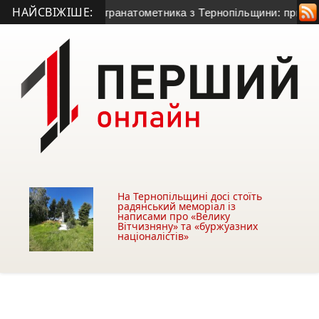
НАЙСВІЖІШЕ:
иття 50-річного гранатометника з Тернопільщини: причина см
На Тернопільщині досі стоїть
радянський меморіал із
написами про «Велику
Вітчизняну» та «буржуазних
націоналістів»