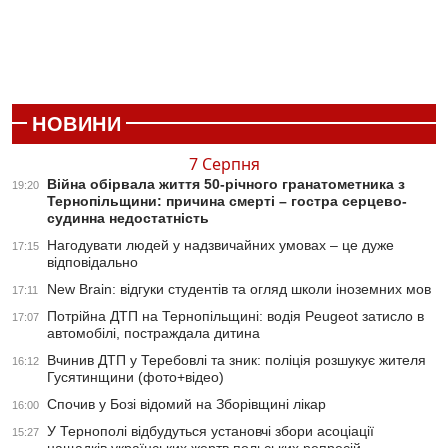
НОВИНИ
7 Серпня
Війна обірвала життя 50-річного гранатометника з
19:20
Тернопільщини: причина смерті – гостра серцево-
судинна недостатність
Нагодувати людей у надзвичайних умовах – це дуже
17:15
відповідально
New Brain: відгуки студентів та огляд школи іноземних мов
17:11
Потрійна ДТП на Тернопільщині: водія Peugeot затисло в
17:07
автомобілі, постраждала дитина
Вчинив ДТП у Теребовлі та зник: поліція розшукує жителя
16:12
Гусятинщини (фото+відео)
Спочив у Бозі відомий на Зборівщині лікар
16:00
У Тернополі відбудуться установчі збори асоціації
15:27