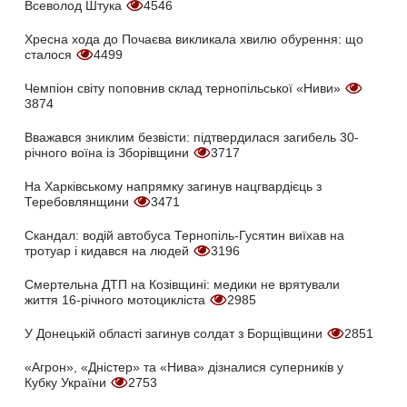
Всеволод Штука
4546
Хресна хода до Почаєва викликала хвилю обурення: що
сталося
4499
Чемпіон світу поповнив склад тернопільської «Ниви»
3874
Вважався зниклим безвісти: підтвердилася загибель 30-
річного воїна із Зборівщини
3717
На Харківському напрямку загинув нацгвардієць з
Теребовлянщини
3471
Скандал: водій автобуса Тернопіль-Гусятин виїхав на
тротуар і кидався на людей
3196
Смертельна ДТП на Козівщині: медики не врятували
життя 16-річного мотоцикліста
2985
У Донецькій області загинув солдат з Борщівщини
2851
«Агрон», «Дністер» та «Нива» дізналися суперників у
Кубку України
2753