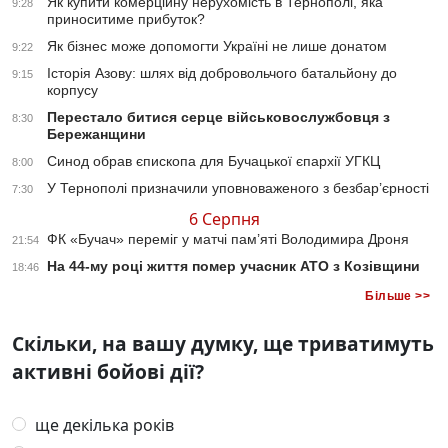
Як купити комерційну нерухомість в Тернополі, яка
9:28
приноситиме прибуток?
Як бізнес може допомогти Україні не лише донатом
9:22
Історія Азову: шлях від добровольчого батальйону до
9:15
корпусу
Перестало битися серце військовослужбовця з
8:30
Бережанщини
Синод обрав єпископа для Бучацької єпархії УГКЦ
8:00
У Тернополі призначили уповноваженого з безбар’єрності
7:30
6 Серпня
ФК «Бучач» переміг у матчі пам’яті Володимира Дроня
21:54
На 44-му році життя помер учасник АТО з Козівщини
18:46
Більше >>
Скільки, на вашу думку, ще триватимуть
активні бойові дії?
ще декілька років