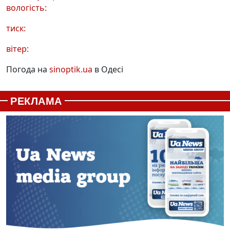
вологість:
тиск:
вітер:
Погода на
sinoptik.ua
в Одесі
РЕКЛАМА