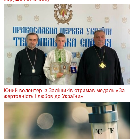
Юний волонтер із Заліщиків отримав медаль «За
жертовність і любов до України»