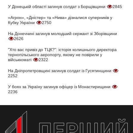
У Донецькій області загинув солдат з Борщівщини
2845
«Агрон», «Дністер» та «Нива» дізналися суперників у
Кубку України
2750
На Донеччині загинув молодший сержант зі Зборівщини
2626
"Хто вас привіз до ТЦК?": історія колишнього директора
тернопільського аеропорту, якому не повірили у
військкоматі
2322
На Дніпропетровщині загинув солдат із Гусятинщини
2252
У боях за Україну загинув офіцер із Монастирищини
2236