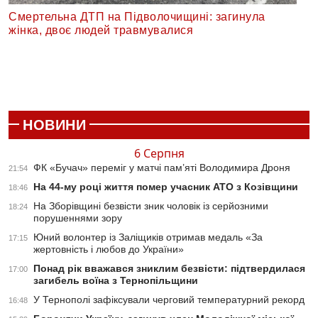
Смертельна ДТП на Підволочищині: загинула
жінка, двоє людей травмувалися
НОВИНИ
6 Серпня
ФК «Бучач» переміг у матчі пам’яті Володимира Дроня
21:54
На 44-му році життя помер учасник АТО з Козівщини
18:46
На Зборівщині безвісти зник чоловік із серйозними
18:24
порушеннями зору
Юний волонтер із Заліщиків отримав медаль «За
17:15
жертовність і любов до України»
Понад рік вважався зниклим безвісти: підтвердилася
17:00
загибель воїна з Тернопільщини
У Тернополі зафіксували черговий температурний рекорд
16:48