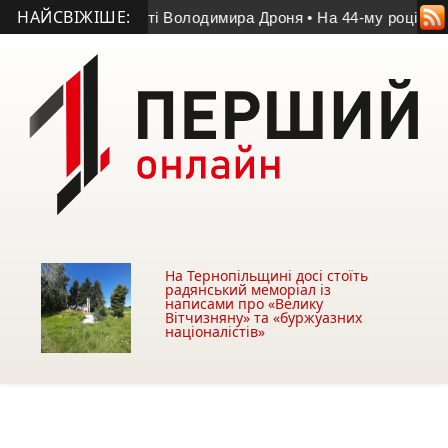
НАЙСВІЖІШЕ:
г у матчі пам’яті Володимира Дроня
• На 44-му році життя п
На Тернопільщині досі стоїть
радянський меморіал із
написами про «Велику
Вітчизняну» та «буржуазних
націоналістів»