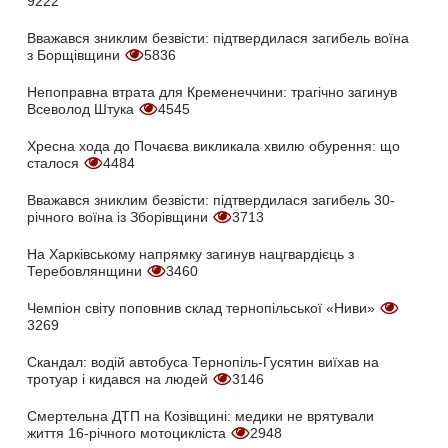
9222
Вважався зниклим безвісти: підтвердилася загибель воїна
з Борщівщини
5836
Непоправна втрата для Кременеччини: трагічно загинув
Всеволод Штука
4545
Хресна хода до Почаєва викликала хвилю обурення: що
сталося
4484
Вважався зниклим безвісти: підтвердилася загибель 30-
річного воїна із Зборівщини
3713
На Харківському напрямку загинув нацгвардієць з
Теребовлянщини
3460
Чемпіон світу поповнив склад тернопільської «Ниви»
3269
Скандал: водій автобуса Тернопіль-Гусятин виїхав на
тротуар і кидався на людей
3146
Смертельна ДТП на Козівщині: медики не врятували
життя 16-річного мотоцикліста
2948