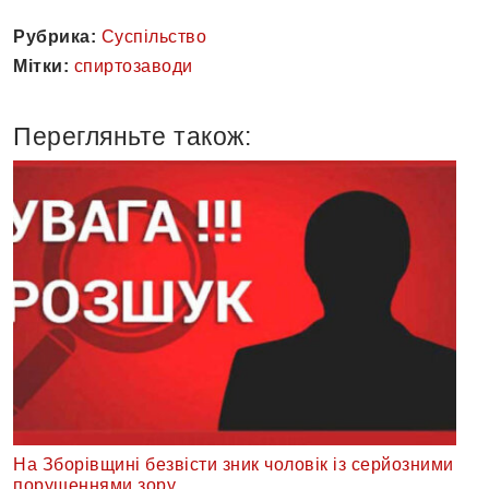
Рубрика:
Суспільство
Мітки:
спиртозаводи
Перегляньте також:
На Зборівщині безвісти зник чоловік із серйозними
порушеннями зору