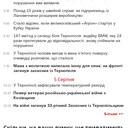
порушення вже виявили
Понад 15 років у швейній справі: як підприємець із
9:30
Лановеччини розширив виробництво
Стало відомо, коли великогаївський «Агрон» стартує у
9:00
Кубку України
147 км/год у селищі біля Тернополя: водійку BMW, яку 24
8:30
рази притягували до відповідальності, знову спіймали на
порушенні
У Тернополі чоловік випав із вікна п’ятого поверху:
8:00
очевидці розповіли, що сталося
Мама з молитвою написала ікону для сина: на фронті
7:30
загинув захисник із Тернополя
5 Серпня
У Тернополі зафіксували температурний рекорд
23:22
Помер ветеран російсько-української війни з
20:47
Козівщини
На війні загинув 33-річний Захисник із Тернопільщини
19:15
Більше >>
Скільки, на вашу думку, ще триватимуть