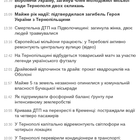
Боронячи Україну, загинув член Молодіжної міської
15:39
ради Тернополя двох скликань
Майже рік надії: підтвердилася загибель Героя
15:09
України з Тернопільщини
Смертельна ДТП на Підволочищині: загинула жінка, двоє
13:38
людей травмувалися
Європейські мільйони працюють: у Теребовлі активно
13:16
ремонтують центральну вулицю (відео)
На Тернопільщині відбудеться товариський матч за участю
12:42
легенди українського футзалу
Драйвовий відпочинок та драйв: прокат квадроциклів на
12:01
Оболоні
Майже 5 га земель незаконно опинилися у комунальній
11:57
власності Бучацької міськради
Як підтримувати фосфорний баланс ґрунту при
11:42
інтенсивному землеробстві
Кривава ДТП на перехресті в Кременці: постраждали водії
10:55
та четверо пасажирів
У Тернополі капітально відремонтують світлофори на
10:30
чотирьох локаціях
У Тернополі перевірили кондиціонери в транспорті:
10:00