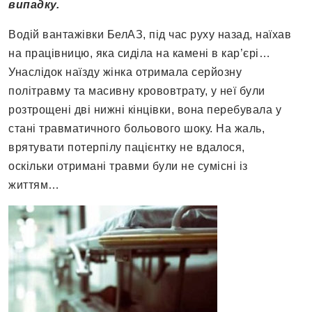
випадку.
Водій вантажівки БелАЗ, під час руху назад, наїхав
на працівницю, яка сиділа на камені в кар’єрі…
Унаслідок наїзду жінка отримала серйозну
політравму та масивну крововтрату, у неї були
розтрощені дві нижні кінцівки, вона перебувала у
стані травматичного больового шоку. На жаль,
врятувати потерпілу пацієнтку не вдалося,
оскільки отримані травми були не сумісні із
життям…