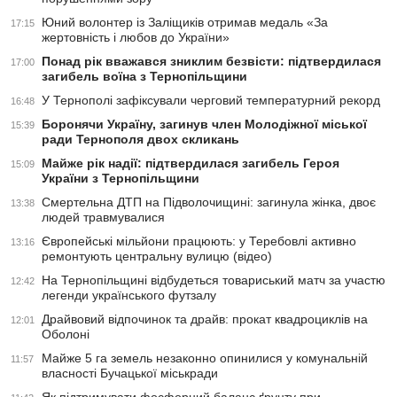
Юний волонтер із Заліщиків отримав медаль «За
17:15
жертовність і любов до України»
Понад рік вважався зниклим безвісти: підтвердилася
17:00
загибель воїна з Тернопільщини
У Тернополі зафіксували черговий температурний рекорд
16:48
Боронячи Україну, загинув член Молодіжної міської
15:39
ради Тернополя двох скликань
Майже рік надії: підтвердилася загибель Героя
15:09
України з Тернопільщини
Смертельна ДТП на Підволочищині: загинула жінка, двоє
13:38
людей травмувалися
Європейські мільйони працюють: у Теребовлі активно
13:16
ремонтують центральну вулицю (відео)
На Тернопільщині відбудеться товариський матч за участю
12:42
легенди українського футзалу
Драйвовий відпочинок та драйв: прокат квадроциклів на
12:01
Оболоні
Майже 5 га земель незаконно опинилися у комунальній
11:57
власності Бучацької міськради