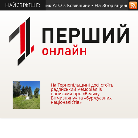
НАЙСВІЖІШЕ:
ття помер учасник АТО з Козівщини
• На Зборівщині безвісти
На Тернопільщині досі стоїть
радянський меморіал із
написами про «Велику
Вітчизняну» та «буржуазних
націоналістів»