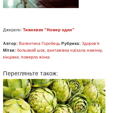
Джерело:
Тижневик "Номер один"
Автор:
Валентина Горобець
Рубрика:
Здоров'я
Мітки:
больовий шок
,
вантажівка наїхала нажінку
,
кінцівки
,
померла жінка
Перегляньте також: