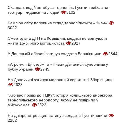
Скандал: водій автобуса Тернопіль-Гусятин виїхав на
тротуар і кидався на людей
3102
Чемпіон світу поповнив склад тернопільської «Ниви»
3022
Смертельна ДТП на Козівщині: медики не врятували
життя 16-річного мотоцикліста
2927
У Донецькій області загинув солдат з Борщівщини
2844
«Агрон», «Дністер» та «Нива» дізналися суперників у
Кубку України
2749
На Донеччині загинув молодший сержант зі Зборівщини
2623
"Хто вас привіз до ТЦК?": історія колишнього директора
тернопільського аеропорту, якому не повірили у
військкоматі
2322
На Дніпропетровщині загинув солдат із Гусятинщини
2252