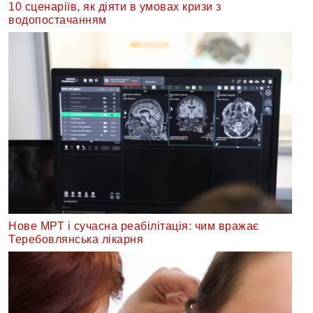
10 сценаріїв, як діяти в умовах кризи з
водопостачанням
Нове МРТ і сучасна реабілітація: чим вражає
Теребовлянська лікарня