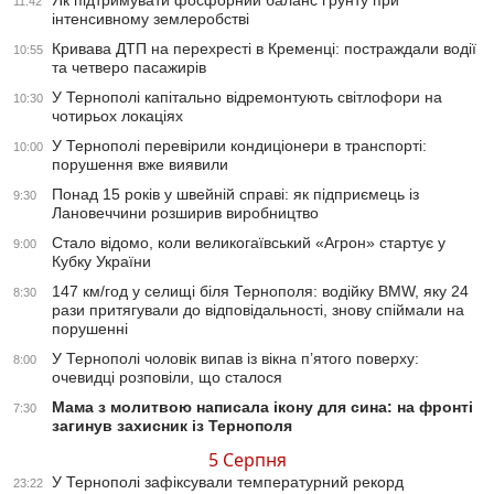
Як підтримувати фосфорний баланс ґрунту при
11:42
інтенсивному землеробстві
Кривава ДТП на перехресті в Кременці: постраждали водії
10:55
та четверо пасажирів
У Тернополі капітально відремонтують світлофори на
10:30
чотирьох локаціях
У Тернополі перевірили кондиціонери в транспорті:
10:00
порушення вже виявили
Понад 15 років у швейній справі: як підприємець із
9:30
Лановеччини розширив виробництво
Стало відомо, коли великогаївський «Агрон» стартує у
9:00
Кубку України
147 км/год у селищі біля Тернополя: водійку BMW, яку 24
8:30
рази притягували до відповідальності, знову спіймали на
порушенні
У Тернополі чоловік випав із вікна п’ятого поверху:
8:00
очевидці розповіли, що сталося
Мама з молитвою написала ікону для сина: на фронті
7:30
загинув захисник із Тернополя
5 Серпня
У Тернополі зафіксували температурний рекорд
23:22