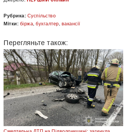
Рубрика:
Суспільство
Мітки:
біржа
,
бухгалтер
,
вакансії
Перегляньте також:
Смертельна ДТП на Підволочищині: загинула