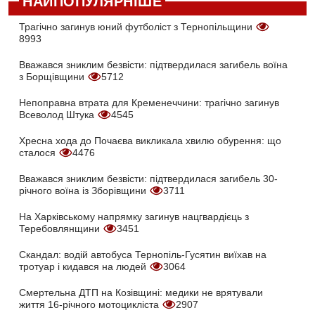
НАЙПОПУЛЯРНІШЕ
Трагічно загинув юний футболіст з Тернопільщини
8993
Вважався зниклим безвісти: підтвердилася загибель воїна
з Борщівщини
5712
Непоправна втрата для Кременеччини: трагічно загинув
Всеволод Штука
4545
Хресна хода до Почаєва викликала хвилю обурення: що
сталося
4476
Вважався зниклим безвісти: підтвердилася загибель 30-
річного воїна із Зборівщини
3711
На Харківському напрямку загинув нацгвардієць з
Теребовлянщини
3451
Скандал: водій автобуса Тернопіль-Гусятин виїхав на
тротуар і кидався на людей
3064
Смертельна ДТП на Козівщині: медики не врятували
життя 16-річного мотоцикліста
2907