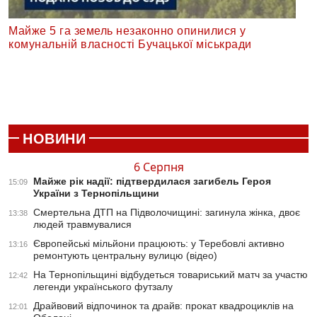
Майже 5 га земель незаконно опинилися у
комунальній власності Бучацької міськради
НОВИНИ
6 Серпня
Майже рік надії: підтвердилася загибель Героя
15:09
України з Тернопільщини
Смертельна ДТП на Підволочищині: загинула жінка, двоє
13:38
людей травмувалися
Європейські мільйони працюють: у Теребовлі активно
13:16
ремонтують центральну вулицю (відео)
На Тернопільщині відбудеться товариський матч за участю
12:42
легенди українського футзалу
Драйвовий відпочинок та драйв: прокат квадроциклів на
12:01