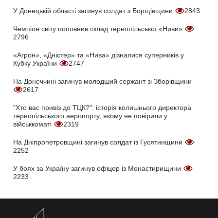
У Донецькій області загинув солдат з Борщівщини
2843
Чемпіон світу поповнив склад тернопільської «Ниви»
2796
«Агрон», «Дністер» та «Нива» дізналися суперників у
Кубку України
2747
На Донеччині загинув молодший сержант зі Зборівщини
2617
"Хто вас привіз до ТЦК?": історія колишнього директора
тернопільського аеропорту, якому не повірили у
військкоматі
2319
На Дніпропетровщині загинув солдат із Гусятинщини
2252
У боях за Україну загинув офіцер із Монастирищини
2233