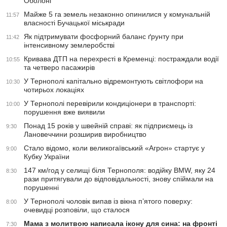
Оболоні
Майже 5 га земель незаконно опинилися у комунальній
11:57
власності Бучацької міськради
Як підтримувати фосфорний баланс ґрунту при
11:42
інтенсивному землеробстві
Кривава ДТП на перехресті в Кременці: постраждали водії
10:55
та четверо пасажирів
У Тернополі капітально відремонтують світлофори на
10:30
чотирьох локаціях
У Тернополі перевірили кондиціонери в транспорті:
10:00
порушення вже виявили
Понад 15 років у швейній справі: як підприємець із
9:30
Лановеччини розширив виробництво
Стало відомо, коли великогаївський «Агрон» стартує у
9:00
Кубку України
147 км/год у селищі біля Тернополя: водійку BMW, яку 24
8:30
рази притягували до відповідальності, знову спіймали на
порушенні
У Тернополі чоловік випав із вікна п’ятого поверху:
8:00
очевидці розповіли, що сталося
Мама з молитвою написала ікону для сина: на фронті
7:30