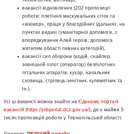
вакансії відновлення (202 пропозиції
роботи: плетіння маскувальних сіток та
«кікімор», праця у благодійних їдальнях, на
пунктах видачі гуманітарної допомоги, з
впорядкування Алей героїв; допомога
жителям області певних категорій),
вакансії сил оборони (водій, снайпер,
зовнішній пілот (оператор) безпілотних
літальних апаратів, кухар, начальник
сховища, стрілець-зенітник, кулеметник та
ін.).
Усі ці вакансії можна знайти на
Єдиному порталі
вакансій
(
https://jobportal.dcz.gov.ua/
), де є майже 5
тисяч пропозицій роботи у Тернопільській області.
Джерело:
ПЕРШИЙ онлайн