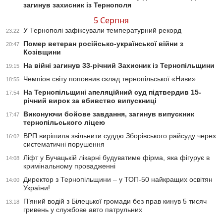
загинув захисник із Тернополя
5 Серпня
У Тернополі зафіксували температурний рекорд
23:22
Помер ветеран російсько-української війни з
20:47
Козівщини
На війні загинув 33-річний Захисник із Тернопільщини
19:15
Чемпіон світу поповнив склад тернопільської «Ниви»
18:55
На Тернопільщині апеляційний суд підтвердив 15-
17:54
річний вирок за вбивство випускниці
Виконуючи бойове завдання, загинув випускник
17:47
тернопільського ліцею
ВРП вирішила звільнити суддю Зборівського райсуду через
16:02
систематичні порушення
Ліфт у Бучацькій лікарні будуватиме фірма, яка фігурує в
14:08
кримінальному провадженні
Директор з Тернопільщини – у ТОП-50 найкращих освітян
14:00
України!
П’яний водій з Білецької громади без прав кинув 5 тисяч
13:18
гривень у службове авто патрульних