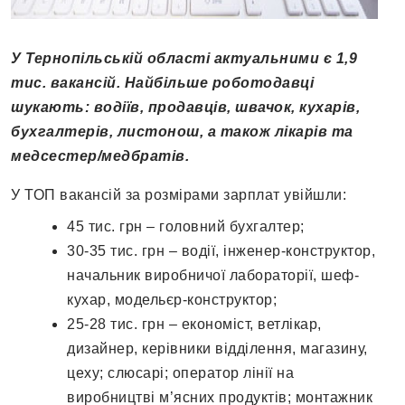
У Тернопільській області актуальними є 1,9
тис. вакансій. Найбільше роботодавці
шукають: водіїв, продавців, швачок, кухарів,
бухгалтерів, листонош, а також лікарів та
медсестер/медбратів.
У ТОП вакансій за розмірами зарплат увійшли:
45 тис. грн – головний бухгалтер;
30-35
тис. грн – водії, інженер-конструктор,
начальник виробничої лабораторії, шеф-
кухар, модельєр-конструктор;
25-28
тис. грн – економіст, ветлікар,
дизайнер, керівники відділення, магазину,
цеху; слюсарі; оператор лінії на
виробництві м’ясних продуктів; монтажник