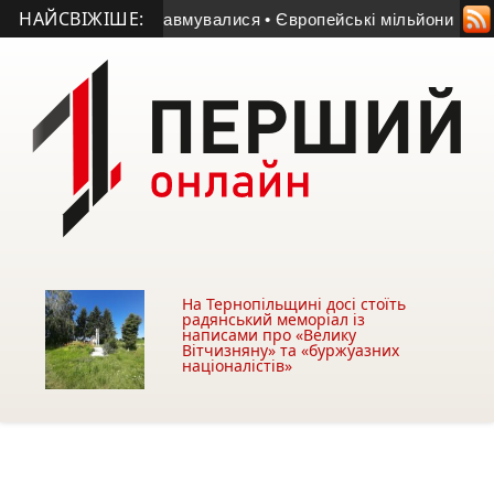
НАЙСВІЖІШЕ:
 двоє людей травмувалися
• Європейські мільйони працюють:
На Тернопільщині досі стоїть
радянський меморіал із
написами про «Велику
Вітчизняну» та «буржуазних
націоналістів»