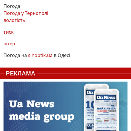
Погода
Погода у
Тернополі
вологість:
тиск:
вітер:
Погода на
sinoptik.ua
в Одесі
РЕКЛАМА