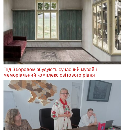
Під Зборовом збудують сучасний музей і
меморіальний комплекс світового рівня