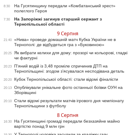
На Гусятинщину передали «Комбатанський хрест»
8:30
полеглого Героя
На Запоріжжі загинув старший сержант з
7:30
Тернопільської області
9 Серпня
«Нива» проведе домашній матч Кубка України не в
21:40
Тернополі: де відбудеться гра з «Буковиною»
Як вибрати келихи для дому: прозорі чи кольорові, гладкі
20:25
чи фактурні
П’яний водій із 3,48 проміле спричинив ДТП на
20:23
Тернопільщині: згодом з’ясувалася несподівана деталь
Кубок Тернопільської області: стали відомі фіналісти
20:20
Опублікували унікальне фото останньої боївки ОУН на
20:13
Зборівщині
Стали відомі результати матчів ігрового дня чемпіонату
20:10
Тернопільщини з футболу
8 Серпня
На Гусятинщині громаді передали безхазяйне майно
16:30
вартістю понад 9 млн грн
У Тернополі чоловіка засудили за крадіжку газу
15:30