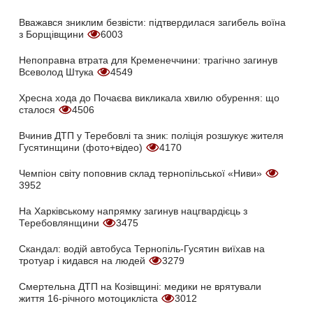
Вважався зниклим безвісти: підтвердилася загибель воїна
з Борщівщини
6003
Непоправна втрата для Кременеччини: трагічно загинув
Всеволод Штука
4549
Хресна хода до Почаєва викликала хвилю обурення: що
сталося
4506
Вчинив ДТП у Теребовлі та зник: поліція розшукує жителя
Гусятинщини (фото+відео)
4170
Чемпіон світу поповнив склад тернопільської «Ниви»
3952
На Харківському напрямку загинув нацгвардієць з
Теребовлянщини
3475
Скандал: водій автобуса Тернопіль-Гусятин виїхав на
тротуар і кидався на людей
3279
Смертельна ДТП на Козівщині: медики не врятували
життя 16-річного мотоцикліста
3012