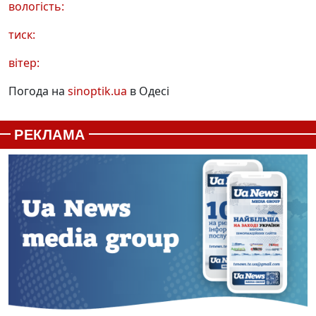
вологість:
тиск:
вітер:
Погода на
sinoptik.ua
в Одесі
РЕКЛАМА