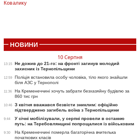
Ковалику
НОВИНИ
10 Серпня
Не дожив до 21-го: на фронті загинув молодий
13:15
захисник із Тернопільщини
Поліція встановила особу чоловіка, тіло якого знайшли
12:59
біля АЗС у Тернополі
На Кременеччині хочуть забрати безхазяйну будівлю за
11:36
860 тис грн
З квітня вважався безвісти зниклим: офіційно
10:46
підтверджено загибель воїна з Тернопільщини
У січні мобілізували, у серпні провели в останню
9:44
путь: на Теребовлянщині попрощалися із військовим
На Кременеччині померла багаторічна вчителька
9:30
початкових класів