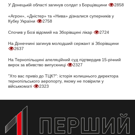
У Донецькій області загинув солдат з Борщівщини
2858
«Агрон», «Дністер» та «Нива» дізналися суперників у
Кубку України
2758
Спочив у Бозі відомий на Зборівщині лікар
2724
На Донеччині загинув молодший сержант зі Зборівщини
2637
На Тернопільщині апеляційний суд підтвердив 15-річний
вирок за вбивство випускниці
2327
"Хто вас привіз до ТЦК?": історія колишнього директора
тернопільського аеропорту, якому не повірили у
військкоматі
2323