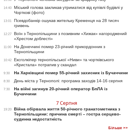
Міський голова закликав утриматися від купівлі будівлі у
14:40
Чорткові (фото)
Псевдобанкір ошукав жительку Кременця на 28 тисяч
13:01
гривень
Воїн з Тернопільщини з позивним «Хижак» нагороджений
12:27
«Хрестом доблесті»
На Донеччині помер 23-річний прикордонник з
11:00
Тернопільщини
Ексголкіпер тернопільської «Ниви» та чортківського
10:42
«Кристала» потрапив у скандал
На Харківщині помер 55-річний захисник із Бучаччини
9:30
День міста у Тернополі: програма заходів 14-16 серпня
8:30
На війні загинув 20-річний оператор БпЛА із
7:30
Бучаччини
7 Серпня
Війна обірвала життя 50-річного гранатометника з
19:20
Тернопільщини: причина смерті – гостра серцево-
судинна недостатність
Більше >>