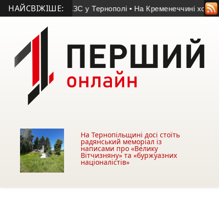
НАЙСВІЖІШЕ:
 знайшли біля АЗС у Тернополі
• На Кременеччині хочуть забр
На Тернопільщині досі стоїть
радянський меморіал із
написами про «Велику
Вітчизняну» та «буржуазних
націоналістів»