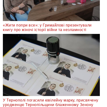
«Жити попри все»: у Гримайлові презентували
книгу про жіночі історії війни та незламності
У Тернополі погасили ювілейну марку, присвячену
уродженцю Тернопільщини блаженному Зенону