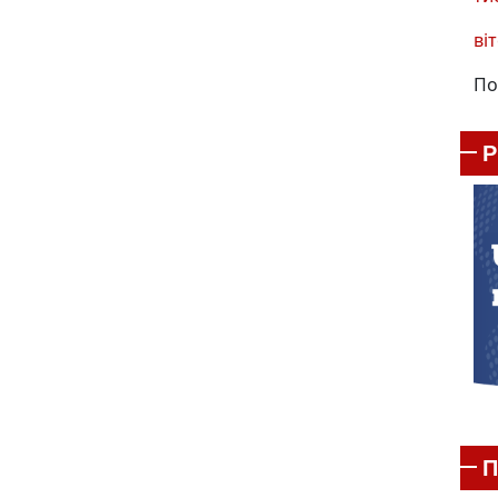
віт
По
П