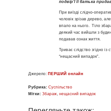
подвір’ї її батька прид
При виїзді слідчо-операти
чоловік зрізав дерево, але
впало на нього. Тіло збар
деякий час вийшли з будин
подавав ознак життя.
Триває слідство згідно із 
“нещасний випадок”.
Джерело:
ПЕРШИЙ онлайн
Рубрика:
Суспільство
Мітки:
Збараж
,
нещасний випадок
Перегляньте також: