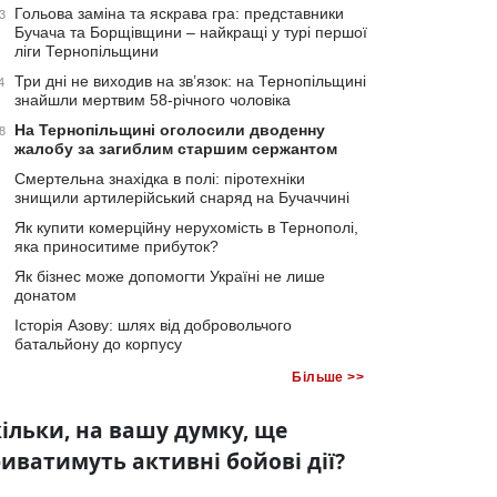
Гольова заміна та яскрава гра: представники
3
Бучача та Борщівщини – найкращі у турі першої
ліги Тернопільщини
Три дні не виходив на зв’язок: на Тернопільщині
4
знайшли мертвим 58-річного чоловіка
На Тернопільщині оголосили дводенну
8
жалобу за загиблим старшим сержантом
Смертельна знахідка в полі: піротехніки
знищили артилерійський снаряд на Бучаччині
Як купити комерційну нерухомість в Тернополі,
яка приноситиме прибуток?
Як бізнес може допомогти Україні не лише
донатом
Історія Азову: шлях від добровольчого
батальйону до корпусу
Більше >>
ільки, на вашу думку, ще
иватимуть активні бойові дії?