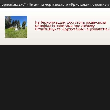
пільської «Ниви» та чортківського «Кристала» потрапив у сканд
На Тернопільщині досі стоїть радянський
меморіал із написами про «Велику
Вітчизняну» та «буржуазних націоналістів»