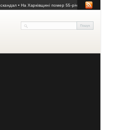
ал
• На Харківщині помер 55-річний захисник із Бучаччини
• Ден