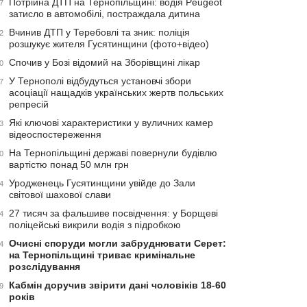
Потрійна ДТП на Тернопільщині: водія Peugeot
7
затисло в автомобілі, постраждала дитина
Вчинив ДТП у Теребовлі та зник: поліція
2
розшукує жителя Гусятинщини (фото+відео)
Спочив у Бозі відомий на Зборівщині лікар
0
У Тернополі відбудуться установчі збори
7
асоціації нащадків українських жертв польських
репресій
Які ключові характеристики у вуличних камер
3
відеоспостереження
На Тернопільщині державі повернули будівлю
0
вартістю понад 50 млн грн
Уродженець Гусятинщини увійде до Зали
4
світової шахової слави
27 тисяч за фальшиве посвідчення: у Борщеві
4
поліцейські викрили водія з підробкою
Очисні споруди могли забруднювати Серет:
4
на Тернопільщині триває кримінальне
розслідування
Кабмін доручив звірити дані чоловіків 18-60
9
років