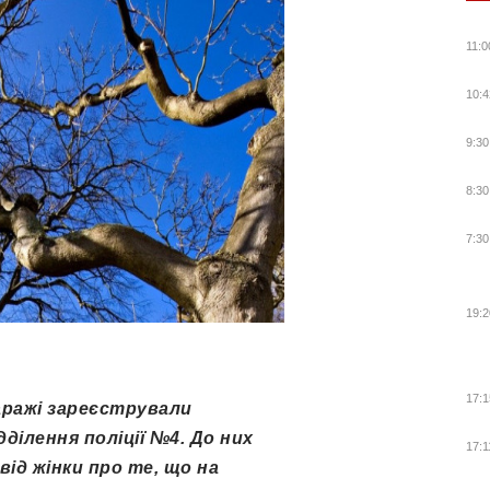
11:0
10:4
9:30
8:30
7:30
19:2
17:1
аражі зареєстрували
дділення поліції №4. До них
17:1
ід жінки про те, що на