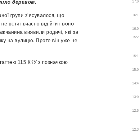
авило деревом.
17:0
вної групи з’ясувалося, що
16:1
 не встиг вчасно відійти і воно
16:0
ажчанина виявили родичі, які за
15:2
ку на вулицю. Проте він уже не
15:1
статтею 115 ККУ з позначкою
15:0
14:4
13:0
12:5
12:3