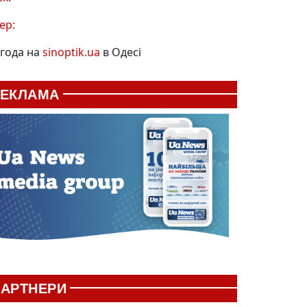
ер:
года на
sinoptik.ua
в Одесі
РЕКЛАМА
АРТНЕРИ