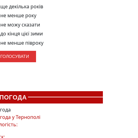
ще декілька років
не менше року
не можу сказати
до кінця цієї зими
не менше півроку
ПОГОДА
года
года у
Тернополі
логість:
ск: