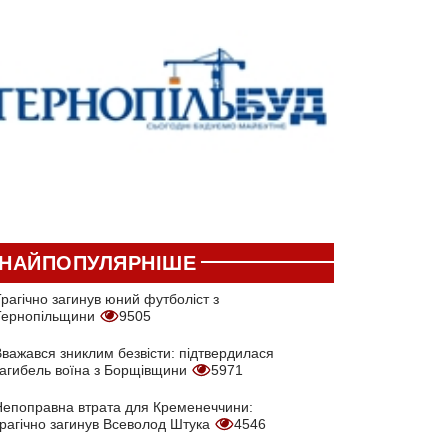
НАЙПОПУЛЯРНІШЕ
рагічно загинув юний футболіст з
Тернопільщини
9505
Вважався зниклим безвісти: підтвердилася
загибель воїна з Борщівщини
5971
Непоправна втрата для Кременеччини:
трагічно загинув Всеволод Штука
4546