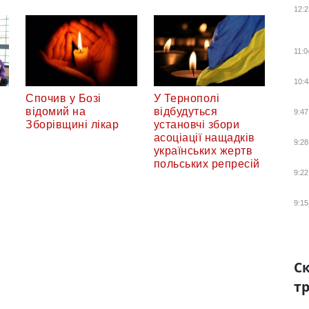
12:2
11:0
10:4
Спочив у Бозі
У Тернополі
відомий на
відбудуться
9:47
Зборівщині лікар
установчі збори
асоціації нащадків
9:28
українських жертв
польських репресій
9:22
9:15
Ск
тр